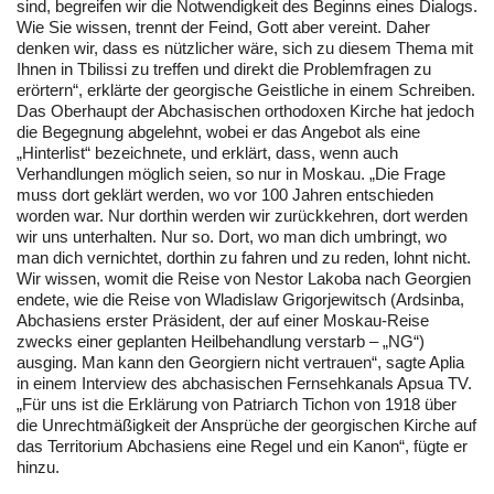
sind, begreifen wir die Notwendigkeit des Beginns eines Dialogs.
Wie Sie wissen, trennt der Feind, Gott aber vereint. Daher
denken wir, dass es nützlicher wäre, sich zu diesem Thema mit
Ihnen in Tbilissi zu treffen und direkt die Problemfragen zu
erörtern“, erklärte der georgische Geistliche in einem Schreiben.
Das Oberhaupt der Abchasischen orthodoxen Kirche hat jedoch
die Begegnung abgelehnt, wobei er das Angebot als eine
„Hinterlist“ bezeichnete, und erklärt, dass, wenn auch
Verhandlungen möglich seien, so nur in Moskau. „Die Frage
muss dort geklärt werden, wo vor 100 Jahren entschieden
worden war. Nur dorthin werden wir zurückkehren, dort werden
wir uns unterhalten. Nur so. Dort, wo man dich umbringt, wo
man dich vernichtet, dorthin zu fahren und zu reden, lohnt nicht.
Wir wissen, womit die Reise von Nestor Lakoba nach Georgien
endete, wie die Reise von Wladislaw Grigorjewitsch (Ardsinba,
Abchasiens erster Präsident, der auf einer Moskau-Reise
zwecks einer geplanten Heilbehandlung verstarb – „NG“)
ausging. Man kann den Georgiern nicht vertrauen“, sagte Aplia
in einem Interview des abchasischen Fernsehkanals Apsua TV.
„Für uns ist die Erklärung von Patriarch Tichon von 1918 über
die Unrechtmäßigkeit der Ansprüche der georgischen Kirche auf
das Territorium Abchasiens eine Regel und ein Kanon“, fügte er
hinzu.