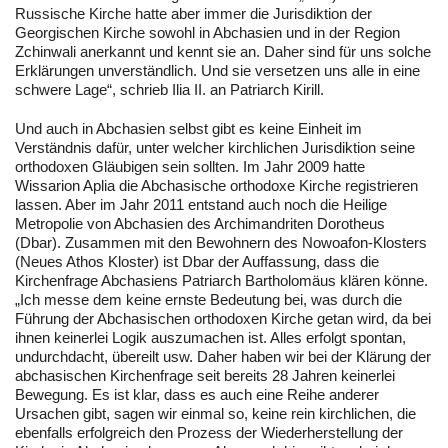
Russische Kirche hatte aber immer die Jurisdiktion der
Georgischen Kirche sowohl in Abchasien und in der Region
Zchinwali anerkannt und kennt sie an. Daher sind für uns solche
Erklärungen unverständlich. Und sie versetzen uns alle in eine
schwere Lage“, schrieb Ilia II. an Patriarch Kirill.
Und auch in Abchasien selbst gibt es keine Einheit im
Verständnis dafür, unter welcher kirchlichen Jurisdiktion seine
orthodoxen Gläubigen sein sollten. Im Jahr 2009 hatte
Wissarion Aplia die Abchasische orthodoxe Kirche registrieren
lassen. Aber im Jahr 2011 entstand auch noch die Heilige
Metropolie von Abchasien des Archimandriten Dorotheus
(Dbar). Zusammen mit den Bewohnern des Nowoafon-Klosters
(Neues Athos Kloster) ist Dbar der Auffassung, dass die
Kirchenfrage Abchasiens Patriarch Bartholomäus klären könne.
„Ich messe dem keine ernste Bedeutung bei, was durch die
Führung der Abchasischen orthodoxen Kirche getan wird, da bei
ihnen keinerlei Logik auszumachen ist. Alles erfolgt spontan,
undurchdacht, übereilt usw. Daher haben wir bei der Klärung der
abchasischen Kirchenfrage seit bereits 28 Jahren keinerlei
Bewegung. Es ist klar, dass es auch eine Reihe anderer
Ursachen gibt, sagen wir einmal so, keine rein kirchlichen, die
ebenfalls erfolgreich den Prozess der Wiederherstellung der