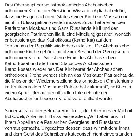
Das Oberhaupt der selbstproklamierten Abchasischen
orthodoxen Kirche, der Geistliche Wissarion Aplia hat erklärt,
dass die Frage nach dem Status seiner Kirche in Moskau und
nicht in Tbilissi geklärt werden müsse. Zuvor hatte er an den
Patriarchen Moskaus und Ganz Russlands Kirill und den
georgischen Patriarchen Ilia II. eine Mitteilung gesandt, wonach
er beabsichtige, das Katholikosat (Katholikat) auf dem
Territorium der Republik wiederherzustellen. „Die Abchasische
orthodoxe Kirche gehörte nicht zum Bestand der Georgischen
orthodoxen Kirche. Sie ist eine Erbin des Abchasischen
Katholikosat und stellt ihren Status des Abchasischen
Katholikosats wieder her. Der Kirchenrat der Abchasischen
orthodoxen Kirche wendet sich an das Moskauer Patriarchat, da
die Mission der Wiederherstellung des orthodoxen Christentums
im Kaukasus dem Moskauer Patriarchat zukommt“, heißt es in
einem Appell, der auf der offiziellen Internetseite der
Abchasischen orthodoxen Kirche veröffentlicht wurde.
Seinerseits hat der Sekretär von Ilia II., der Oberpriester Michail
Botkoweli, Aplia nach Tbilissi eingeladen. „Wir haben uns mit
Ihrem Appell an die Patriarchen Georgiens und Russlands
vertraut gemacht. Ungeachtet dessen, dass wir mit dem Inhalt
und dem Geist des Schreibens kategorisch nicht einverstanden