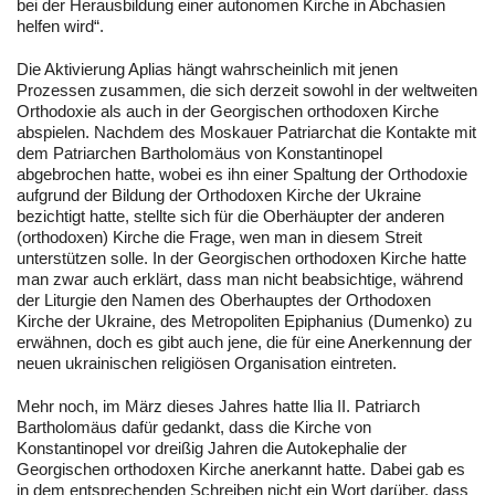
bei der Herausbildung einer autonomen Kirche in Abchasien
helfen wird“.
Die Aktivierung Aplias hängt wahrscheinlich mit jenen
Prozessen zusammen, die sich derzeit sowohl in der weltweiten
Orthodoxie als auch in der Georgischen orthodoxen Kirche
abspielen. Nachdem des Moskauer Patriarchat die Kontakte mit
dem Patriarchen Bartholomäus von Konstantinopel
abgebrochen hatte, wobei es ihn einer Spaltung der Orthodoxie
aufgrund der Bildung der Orthodoxen Kirche der Ukraine
bezichtigt hatte, stellte sich für die Oberhäupter der anderen
(orthodoxen) Kirche die Frage, wen man in diesem Streit
unterstützen solle. In der Georgischen orthodoxen Kirche hatte
man zwar auch erklärt, dass man nicht beabsichtige, während
der Liturgie den Namen des Oberhauptes der Orthodoxen
Kirche der Ukraine, des Metropoliten Epiphanius (Dumenko) zu
erwähnen, doch es gibt auch jene, die für eine Anerkennung der
neuen ukrainischen religiösen Organisation eintreten.
Mehr noch, im März dieses Jahres hatte Ilia II. Patriarch
Bartholomäus dafür gedankt, dass die Kirche von
Konstantinopel vor dreißig Jahren die Autokephalie der
Georgischen orthodoxen Kirche anerkannt hatte. Dabei gab es
in dem entsprechenden Schreiben nicht ein Wort darüber, dass