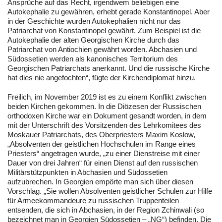
Ansprüche auf das Recht, irgendwem beliebigen eine
Autokephalie zu gewähren, erhebt gerade Konstantinopel. Aber
in der Geschichte wurden Autokephalien nicht nur das
Patriarchat von Konstantinopel gewährt. Zum Beispiel ist die
Autokephalie der alten Georgischen Kirche durch das
Patriarchat von Antiochien gewährt worden. Abchasien und
Südossetien werden als kanonisches Territorium des
Georgischen Patriarchats anerkannt. Und die russische Kirche
hat dies nie angefochten“, fügte der Kirchendiplomat hinzu.
Freilich, im November 2019 ist es zu einem Konflikt zwischen
beiden Kirchen gekommen. In die Diözesen der Russischen
orthodoxen Kirche war ein Dokument gesandt worden, in dem
mit der Unterschrift des Vorsitzenden des Lehrkomitees des
Moskauer Patriarchats, des Oberpriesters Maxim Koslow,
„Absolventen der geistlichen Hochschulen im Range eines
Priesters“ angetragen wurde, „zu einer Dienstreise mit einer
Dauer von drei Jahren“ für einen Dienst auf den russischen
Militärstützpunkten in Abchasien und Südossetien
aufzubrechen. In Georgien empörte man sich über diesen
Vorschlag. „Sie wollen Absolventen geistlicher Schulen zur Hilfe
für Armeekommandeure zu russischen Truppenteilen
entsenden, die sich in Abchasien, in der Region Zchinwali (so
bezeichnet man in Georgien Südossetien – „NG“) befinden. Die