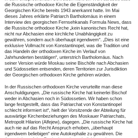
die Russische orthodoxe Kirche die Eigenständigkeit der
Georgischen Kirche bereits 1943 anerkannt hatte. Im Mai
dieses Jahres erklärte Patriarch Bartholomäus in einem
Interview des georgischen Fernsehkanals Formula News, dass
die Russische orthodoxe Kirche „kein kanonisches Recht hat,
nicht nur Abchasien eine kirchliche Unabhängigkeit zu
gewähren, sondern auch überhaupt irgendwem“. „Dies ist eine
exklusive Vollmacht von Konstantinopel, was die Tradition und
das Handeln der orthodoxen Kirche im Verlauf von
Jahrhunderten bestätigen“, unterstrich Bartholomäus. Nach
seiner Version würde Moskau seine Bischöfe nach Abchasien
und Südossetien entsenden, deren Territorien zur Jurisdiktion
der Georgischen orthodoxen Kirche gehören würden.
In der Russischen orthodoxen Kirche verurteilte man diese
Anschuldigungen. „Die russische Kirche hat keinerlei Bischof
weder in Abchasien noch in Südossetien. Wir haben schon
lange festgestellt, dass das Patriarchat von Konstantinopel
schlecht informiert ist“, hielt der Vorsitzende der Abteilung für
auswärtige Kirchenbeziehungen des Moskauer Patriarchats,
Metropolit Hilarion (Alfejew), dagegen. „Die russische Kirche hat
auch nie auf das Recht Anspruch erhoben, „überhaupt
irgendwem beliebigen“ eine Autokephalie zu gewähren. Die