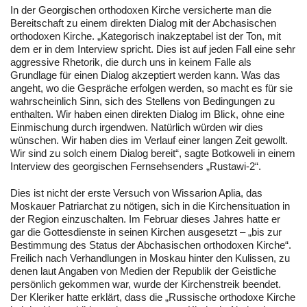
In der Georgischen orthodoxen Kirche versicherte man die
Bereitschaft zu einem direkten Dialog mit der Abchasischen
orthodoxen Kirche. „Kategorisch inakzeptabel ist der Ton, mit
dem er in dem Interview spricht. Dies ist auf jeden Fall eine sehr
aggressive Rhetorik, die durch uns in keinem Falle als
Grundlage für einen Dialog akzeptiert werden kann. Was das
angeht, wo die Gespräche erfolgen werden, so macht es für sie
wahrscheinlich Sinn, sich des Stellens von Bedingungen zu
enthalten. Wir haben einen direkten Dialog im Blick, ohne eine
Einmischung durch irgendwen. Natürlich würden wir dies
wünschen. Wir haben dies im Verlauf einer langen Zeit gewollt.
Wir sind zu solch einem Dialog bereit“, sagte Botkoweli in einem
Interview des georgischen Fernsehsenders „Rustawi-2“.
Dies ist nicht der erste Versuch von Wissarion Aplia, das
Moskauer Patriarchat zu nötigen, sich in die Kirchensituation in
der Region einzuschalten. Im Februar dieses Jahres hatte er
gar die Gottesdienste in seinen Kirchen ausgesetzt – „bis zur
Bestimmung des Status der Abchasischen orthodoxen Kirche“.
Freilich nach Verhandlungen in Moskau hinter den Kulissen, zu
denen laut Angaben von Medien der Republik der Geistliche
persönlich gekommen war, wurde der Kirchenstreik beendet.
Der Kleriker hatte erklärt, dass die „Russische orthodoxe Kirche