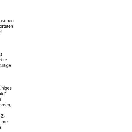
ärischen
orteten
t
as
etze
chtige
Einiges
te“
e
orden,
 Z-
 ihre
n