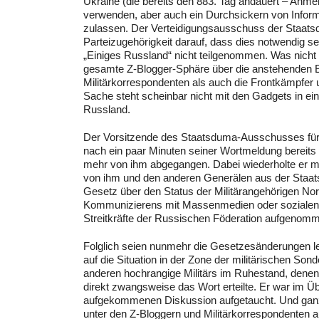
Ukraine (die bereits den 883. Tag andauert – Anme
verwenden, aber auch ein Durchsickern von Inform
zulassen. Der Verteidigungsausschuss der Staat
Parteizugehörigkeit darauf, dass dies notwendig se
„Einiges Russland“ nicht teilgenommen. Was nicht ü
gesamte Z-Blogger-Sphäre über die anstehenden E
Militärkorrespondenten als auch die Frontkämpfer
Sache steht scheinbar nicht mit den Gadgets in e
Russland.
Der Vorsitzende des Staatsduma-Ausschusses für V
nach ein paar Minuten seiner Wortmeldung bereits
mehr von ihm abgegangen. Dabei wiederholte er m
von ihm und den anderen Generälen aus der Staat
Gesetz über den Status der Militärangehörigen Nor
Kommunizierens mit Massenmedien oder sozialen Ne
Streitkräfte der Russischen Föderation aufgenom
Folglich seien nunmehr die Gesetzesänderungen le
auf die Situation in der Zone der militärischen Son
anderen hochrangige Militärs im Ruhestand, dene
direkt zwangsweise das Wort erteilte. Er war im Ü
aufgekommenen Diskussion aufgetaucht. Und ganz 
unter den Z-Bloggern und Militärkorrespondenten aus