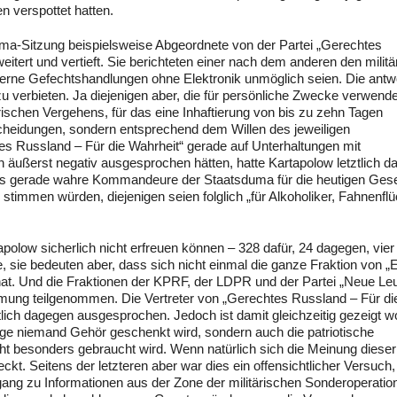
 verspottet hatten.
uma-Sitzung beispielsweise Abgeordnete von der Partei „Gerechtes
weitert und vertieft. Sie berichteten einer nach dem anderen den milit
erne Gefechtshandlungen ohne Elektronik unmöglich seien. Die antw
u verbieten. Ja diejenigen aber, die für persönliche Zwecke verwende
ischen Vergehens, für das eine Inhaftierung von bis zu zehn Tagen
cheidungen, sondern entsprechend dem Willen des jeweiligen
s Russland – Für die Wahrheit“ gerade auf Unterhaltungen mit
äußerst negativ ausgesprochen hätten, hatte Kartapolow letztlich d
dass gerade wahre Kommandeure der Staatsduma für die heutigen Ges
stimmen würden, diejenigen seien folglich „für Alkoholiker, Fahnenflü
low sicherlich nicht erfreuen können – 328 dafür, 24 dagegen, vier
 sie bedeuten aber, dass sich nicht einmal die ganze Fraktion von „
at. Und die Fraktionen der KPRF, der LDPR und der Partei „Neue Leu
ung teilgenommen. Die Vertreter von „Gerechtes Russland – Für di
lich dagegen ausgesprochen. Jedoch ist damit gleichzeitig gezeigt w
nge niemand Gehör geschenkt wird, sondern auch die patriotische
 besonders gebraucht wird. Wenn natürlich sich die Meinung dieser
kt. Seitens der letzteren aber war dies ein offensichtlicher Versuch,
Zugang zu Informationen aus der Zone der militärischen Sonderoperatio