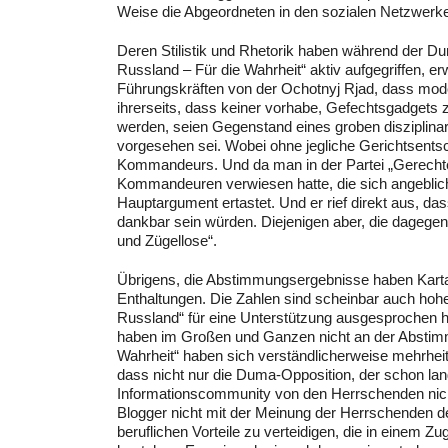
Weise die Abgeordneten in den sozialen Netzwerken
Deren Stilistik und Rhetorik haben während der D
Russland – Für die Wahrheit“ aktiv aufgegriffen, er
Führungskräften von der Ochotnyj Rjad, dass mod
ihrerseits, dass keiner vorhabe, Gefechtsgadgets z
werden, seien Gegenstand eines groben disziplinar
vorgesehen sei. Wobei ohne jegliche Gerichtsents
Kommandeurs. Und da man in der Partei „Gerechte
Kommandeuren verwiesen hatte, die sich angeblich 
Hauptargument ertastet. Und er rief direkt aus, 
dankbar sein würden. Diejenigen aber, die dagegen 
und Zügellose“.
Übrigens, die Abstimmungsergebnisse haben Kartapo
Enthaltungen. Die Zahlen sind scheinbar auch hohe,
Russland“ für eine Unterstützung ausgesprochen h
haben im Großen und Ganzen nicht an der Abstimm
Wahrheit“ haben sich verständlicherweise mehrheit
dass nicht nur die Duma-Opposition, der schon la
Informationscommunity von den Herrschenden nicht
Blogger nicht mit der Meinung der Herrschenden dec
beruflichen Vorteile zu verteidigen, die in einem 