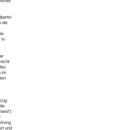
Geräte
lpartei
 die
ie
 in
ar
nicht
les
n im
ten
ezug
die
land“)
r
pörung
Art und