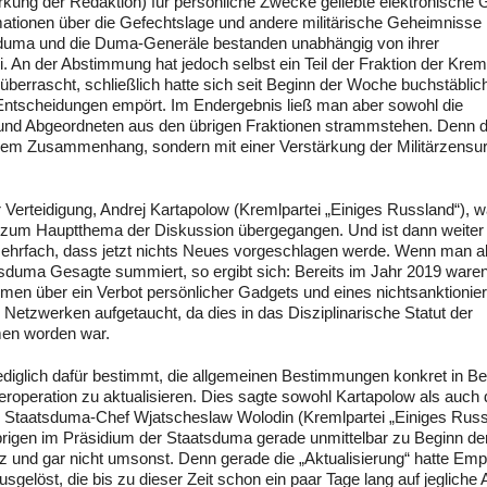
rkung der Redaktion) für persönliche Zwecke geliebte elektronische 
ationen über die Gefechtslage und andere militärische Geheimnisse
sduma und die Duma-Generäle bestanden unabhängig von ihrer
i. An der Abstimmung hat jedoch selbst ein Teil der Fraktion der Krem
berrascht, schließlich hatte sich seit Beginn der Woche buchstäblich
ntscheidungen empört. Im Endergebnis ließ man aber sowohl die
 und Abgeordneten aus den übrigen Fraktionen strammstehen. Denn d
inem Zusammenhang, sondern mit einer Verstärkung der Militärzensur
erteidigung, Andrej Kartapolow (Kremlpartei „Einiges Russland“), w
 zum Hauptthema der Diskussion übergegangen. Und ist dann weiter 
ehrfach, dass jetzt nichts Neues vorgeschlagen werde. Wenn man al
sduma Gesagte summiert, so ergibt sich: Bereits im Jahr 2019 ware
men über ein Verbot persönlicher Gadgets und eines nichtsanktionier
tzwerken aufgetaucht, da dies in das Disziplinarische Statut der
men worden war.
diglich dafür bestimmt, die allgemeinen Bestimmungen konkret in B
deroperation zu aktualisieren. Dies sagte sowohl Kartapolow als auch 
n Staatsduma-Chef Wjatscheslaw Wolodin (Kremlpartei „Einiges Russ
brigen im Präsidium der Staatsduma gerade unmittelbar zu Beginn de
und gar nicht umsonst. Denn gerade die „Aktualisierung“ hatte Em
gelöst, die bis zu dieser Zeit schon ein paar Tage lang auf jegliche 