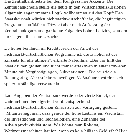
Die Zentralbank setzte bei dem Kongress ihre Akzente. Die
Zentralbankchefin stellte die heute in den Wirtschaftsdiskussionen
allgemein angenommene Logik vollkommen auf den Kopf: Den
Staatshaushalt würden nichtmarktwirtschaftliche, die begünstigten
Programme aufblähen. Dies sei aber nach Auffassung der
Zentralbank ganz und gar keine Folge des hohen Leitzins, sondern
im Gegenteil – seine Ursache.
„
Je höher bei ihnen im Kreditbereich der Anteil der
nichtmarktwirtschaftlichen Programme ist, desto höher ist der
Zinssatz für alle übrigen“, erklärte Nabiullina. „Bei uns hilft der
Staat oft den großen und nicht immer effektiven in einer schweren
Minute mit Vergünstigungen, Subventionen“. Die sei wie ein
Rettungsring. Aber solche zeitweiligen Maßnahmen würden sich
später in ständige verwandeln.
Laut Angaben der Zentralbank werde jeder vierte Rubel, der
Unternehmen bereitgestellt wird, entsprechend
nichtmarktwirtschaftlichen Zinssätzen zur Verfügung gestellt.
„Mitunter sagt man, dass gerade der hohe Leitzins ein Wachstum
der Investitionen und Technologien, eine Zunahme der
Arbeitsproduktivität störe. Wie könne man Roboter,
Werkzeugmaschinen kaufen, wenn es kein billiges Geld gibt? Hier