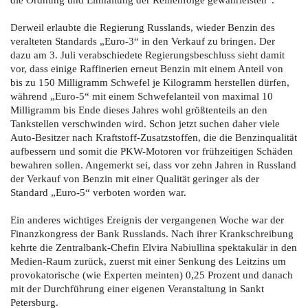
die Ordnung und Einhaltung der Reihenfolge gewährleisten“.
Derweil erlaubte die Regierung Russlands, wieder Benzin des
veralteten Standards „Euro-3“ in den Verkauf zu bringen. Der
dazu am 3. Juli verabschiedete Regierungsbeschluss sieht damit
vor, dass einige Raffinerien erneut Benzin mit einem Anteil von
bis zu 150 Milligramm Schwefel je Kilogramm herstellen dürfen,
während „Euro-5“ mit einem Schwefelanteil von maximal 10
Milligramm bis Ende dieses Jahres wohl größtenteils an den
Tankstellen verschwinden wird. Schon jetzt suchen daher viele
Auto-Besitzer nach Kraftstoff-Zusatzstoffen, die die Benzinqualität
aufbessern und somit die PKW-Motoren vor frühzeitigen Schäden
bewahren sollen. Angemerkt sei, dass vor zehn Jahren in Russland
der Verkauf von Benzin mit einer Qualität geringer als der
Standard „Euro-5“ verboten worden war.
Ein anderes wichtiges Ereignis der vergangenen Woche war der
Finanzkongress der Bank Russlands. Nach ihrer Krankschreibung
kehrte die Zentralbank-Chefin Elvira Nabiullina spektakulär in den
Medien-Raum zurück, zuerst mit einer Senkung des Leitzins um
provokatorische (wie Experten meinten) 0,25 Prozent und danach
mit der Durchführung einer eigenen Veranstaltung in Sankt
Petersburg.