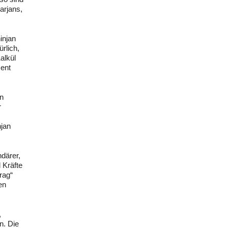
arjans,
injan
rlich,
alkül
zent
en
r
hjan
ndärer,
 Kräfte
rag“
en
,
n. Die