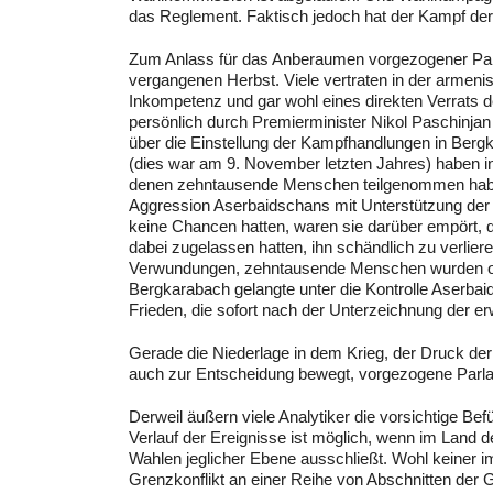
das Reglement. Faktisch jedoch hat der Kampf der
Zum Anlass für das Anberaumen vorgezogener Par
vergangenen Herbst. Viele vertraten in der armeni
Inkompetenz und gar wohl eines direkten Verrats 
persönlich durch Premierminister Nikol Paschinjan
über die Einstellung der Kampfhandlungen in Be
(dies war am 9. November letzten Jahres) haben i
denen zehntausende Menschen teilgenommen haben
Aggression Aserbaidschans mit Unterstützung de
keine Chancen hatten, waren sie darüber empört, d
dabei zugelassen hatten, ihn schändlich zu verli
Verwundungen, zehntausende Menschen wurden obda
Bergkarabach gelangte unter die Kontrolle Aserbai
Frieden, die sofort nach der Unterzeichnung der e
Gerade die Niederlage in dem Krieg, der Druck der
auch zur Entscheidung bewegt, vorgezogene Parl
Derweil äußern viele Analytiker die vorsichtige Bef
Verlauf der Ereignisse ist möglich, wenn im Land 
Wahlen jeglicher Ebene ausschließt. Wohl keiner
Grenzkonflikt an einer Reihe von Abschnitten der 