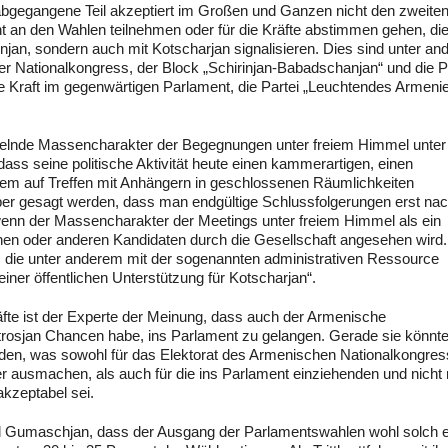
r abgegangene Teil akzeptiert im Großen und Ganzen nicht den zweite
t an den Wahlen teilnehmen oder für die Kräfte abstimmen gehen, die
njan, sondern auch mit Kotscharjan signalisieren. Dies sind unter a
er Nationalkongress, der Block „Schirinjan-Babadschanjan“ und die P
tte Kraft im gegenwärtigen Parlament, die Partei „Leuchtendes Armeni
lnde Massencharakter der Begegnungen unter freiem Himmel unter
dass seine politische Aktivität heute einen kammerartigen, einen
llem auf Treffen mit Anhängern in geschlossenen Räumlichkeiten
ber gesagt werden, dass man endgültige Schlussfolgerungen erst na
wenn der Massencharakter der Meetings unter freiem Himmel als ein
inen oder anderen Kandidaten durch die Gesellschaft angesehen wird.
, die unter anderem mit der sogenannten administrativen Ressource
er öffentlichen Unterstützung für Kotscharjan“.
äfte ist der Experte der Meinung, dass auch der Armenische
trosjan Chancen habe, ins Parlament zu gelangen. Gerade sie könnt
ilden, was sowohl für das Elektorat des Armenischen Nationalkongres
 ausmachen, als auch für die ins Parlament einziehenden und nicht 
akzeptabel sei.
 Gumaschjan, dass der Ausgang der Parlamentswahlen wohl solch e