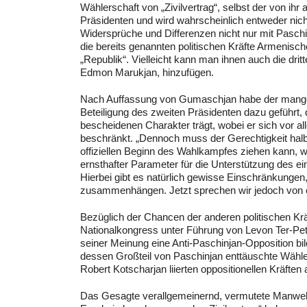
Wählerschaft von „Zivilvertrag“, selbst der von ih
Präsidenten und wird wahrscheinlich entweder nich
Widersprüche und Differenzen nicht nur mit Paschi
die bereits genannten politischen Kräfte Armenisch
„Republik“. Vielleicht kann man ihnen auch die dri
Edmon Marukjan, hinzufügen.
Nach Auffassung von Gumaschjan habe der mange
Beteiligung des zweiten Präsidenten dazu geführt, 
bescheidenen Charakter trägt, wobei er sich vor a
beschränkt. „Dennoch muss der Gerechtigkeit hal
offiziellen Beginn des Wahlkampfes ziehen kann, 
ernsthafter Parameter für die Unterstützung des e
Hierbei gibt es natürlich gewisse Einschränkungen
zusammenhängen. Jetzt sprechen wir jedoch von ein
Bezüglich der Chancen der anderen politischen Kr
Nationalkongress unter Führung von Levon Ter-Pe
seiner Meinung eine Anti-Paschinjan-Opposition b
dessen Großteil von Paschinjan enttäuschte Wähler
Robert Kotscharjan liierten oppositionellen Kräften 
Das Gesagte verallgemeinernd, vermutete Manwel