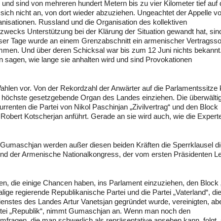
und sind von mehreren hundert Metern bis zu vier Kilometer tief auf
ich nicht an, von dort wieder abzuziehen. Ungeachtet der Appelle v
nisationen. Russland und die Organisation des kollektiven
l zwecks Unterstützung bei der Klärung der Situation gewandt hat, sin
eser Tage wurde an einem Grenzabschnitt ein armenischer Vertragsso
men. Und über deren Schicksal war bis zum 12 Juni nichts bekannt
nn sagen, wie lange sie anhalten wird und sind Provokationen
Wahlen vor. Von der Rekordzahl der Anwärter auf die Parlamentssitze
das höchste gesetzgebende Organ des Landes einziehen. Die überwält
rrenten die Partei von Nikol Paschinjan „Zivilvertrag“ und den Block
 Robert Kotscherjan anführt. Gerade an sie wird auch, wie die Expert
Gumaschjan werden außer diesen beiden Kräften die Sperrklausel d
und der Armenische Nationalkongress, der vom ersten Präsidenten L
en, die einige Chancen haben, ins Parlament einzuziehen, den Block 
ige regierende Republikanische Partei und die Partei „Vaterland“, di
ienstes des Landes Artur Vanetsjan gegründet wurde, vereinigten, ab
artei „Republik“, nimmt Gumaschjan an. Wenn man noch den
mfragen, die man schwerlich als repräsentative ansehen kann, folgt, 