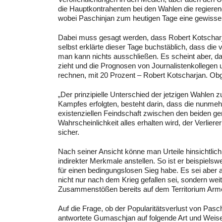
die Hauptkontrahenten bei den Wahlen die regieren
wobei Paschinjan zum heutigen Tage eine gewisse 
Dabei muss gesagt werden, dass Robert Kotscharja
selbst erklärte dieser Tage buchstäblich, dass die
man kann nichts ausschließen. Es scheint aber, da
zieht und die Prognosen von Journalistenkollegen u
rechnen, mit 20 Prozent – Robert Kotscharjan. Obg
„Der prinzipielle Unterschied der jetzigen Wahlen 
Kampfes erfolgten, besteht darin, dass die nunmehr
existenziellen Feindschaft zwischen den beiden gen
Wahrscheinlichkeit alles erhalten wird, der Verlier
sicher.
Nach seiner Ansicht könne man Urteile hinsichtlich
indirekter Merkmale anstellen. So ist er beispiels
für einen bedingungslosen Sieg habe. Es sei aber 
nicht nur nach dem Krieg gefallen sei, sondern we
Zusammenstößen bereits auf dem Territorium Arm
Auf die Frage, ob der Popularitätsverlust von Pas
antwortete Gumaschjan auf folgende Art und Weise: