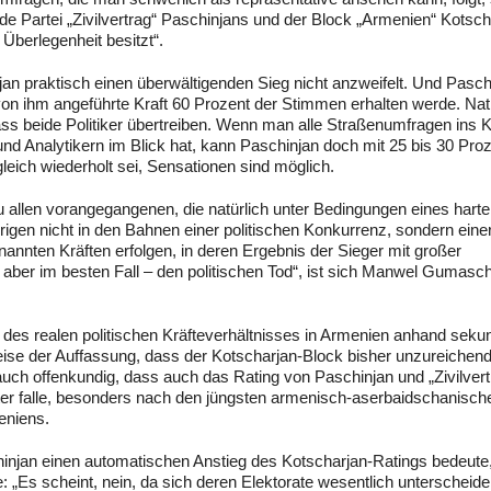
de Partei „Zivilvertrag“ Paschinjans und der Block „Armenien“ Kotsch
Überlegenheit besitzt“.
n praktisch einen überwältigenden Sieg nicht anzweifelt. Und Pasch
 von ihm angeführte Kraft 60 Prozent der Stimmen erhalten werde. Natü
ss beide Politiker übertreiben. Wenn man alle Straßenumfragen ins K
nd Analytikern im Blick hat, kann Paschinjan doch mit 25 bis 30 Pro
leich wiederholt sei, Sensationen sind möglich.
zu allen vorangegangenen, die natürlich unter Bedingungen eines hart
igen nicht in den Bahnen einer politischen Konkurrenz, sondern eine
annten Kräften erfolgen, in deren Ergebnis der Sieger mit großer
er aber im besten Fall – den politischen Tod“, ist sich Manwel Gumasc
 des realen politischen Kräfteverhältnisses in Armenien anhand seku
weise der Auffassung, dass der Kotscharjan-Block bisher unzureichend
auch offenkundig, dass auch das Rating von Paschinjan und „Zivilvert
iter falle, besonders nach den jüngsten armenisch-aserbaidschanisch
eniens.
chinjan einen automatischen Anstieg des Kotscharjan-Ratings bedeute
 „Es scheint, nein, da sich deren Elektorate wesentlich unterscheide