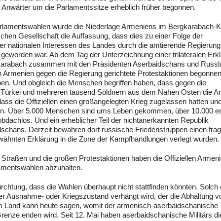
 Anwärter um die Parlamentssitze erheblich früher begonnen.
lamentswahlen wurde die Niederlage Armeniens im Bergkarabach-K
schen Gesellschaft die Auffassung, dass dies zu einer Folge der
der nationalen Interessen des Landes durch die amtierende Regierung
 geworden war. Ab dem Tag der Unterzeichnung einer trilateralen Erk
rgkarabach zusammen mit den Präsidenten Aserbaidschans und Russ
n Armenien gegen die Regierung gerichtete Protestaktionen begonnen
. Und obgleich die Menschen begriffen haben, dass gegen die
r Türkei und mehreren tausend Söldnern aus dem Nahen Osten die A
ass die Offiziellen einen großangelegten Krieg zugelassen hatten un
eren. Über 5.000 Menschen sind ums Leben gekommen, über 10.000 erl
chlos. Und ein erheblicher Teil der nichtanerkannten Republik
dschans. Derzeit bewahren dort russische Friedenstruppen einen frag
rwähnten Erklärung in die Zone der Kampfhandlungen verlegt wurden.
 Straßen und die großen Protestaktionen haben die Offiziellen Armen
amentswahlen abzuhalten.
ürchtung, dass die Wahlen überhaupt nicht stattfinden könnten. Solch 
der Ausnahme- oder Kriegszustand verhängt wird, der die Abhaltung v
 im Land kann heute sagen, womit der armenisch-aserbaidschanische
Grenze enden wird. Seit 12. Mai haben aserbaidschanische Militärs di