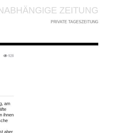
NABHÄNGIGE ZEITUNG
PRIVATE TAGESZEITUNG
928
g, am
äfte
n ihnen
sche
st aber