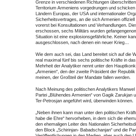
Grenze in verschiedenen Richtungen überschritten 
Territorium Armeniens vorgedrungen und schicken s
Ländern Europas, der USA und internationaler Orga
Sicherheitsvertrages, an die sich Armenien offiziel
vorerst bei Konsultationen und Verhandlungen. Di
erschossen, sechs Militärs wurden gefangengenom
Situation ist eine explosionsgefährliche. Keiner ka
ausgeschlossen, nach denen ein neuer Krieg…
Wie dem auch sei, das Land bereitet sich auf die 
real maximal fünf bis sechs politische Kräfte in 
Mehrheit der Analytiker nennt unter den Hauptkonku
„Armenien“, den der zweite Präsident der Republik
meinen, der Großteil der Mandate fallen werden.
Nach Meinung des politischen Analytikers Manwel 
Partei „Blühendes Armenien“ von Gagik Zarukjan 
Ter-Petrosjan angeführt wird, überwinden können.
„Neben ihnen kann man unter den politischen Kräft
habe die Ehre“ hervorheben, in dem sich die ehemal
den ehemaligen Leiter des Nationalen Sicherheitsd
den Block „Schirinjan- Babadschanjan“ und die P
Veröffentlichungen in den Medien, aber auch den U