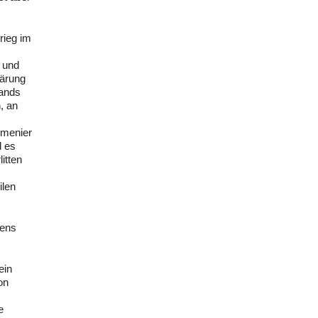
rieg im
 und
lärung
lands
, an
rmenier
d es
itten
ilen
iens
ein
on
e