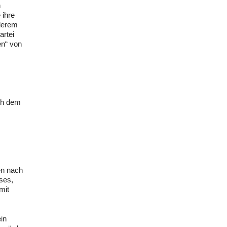
n
 ihre
nderem
artei
en“ von
ch dem
en nach
ses,
mit
in