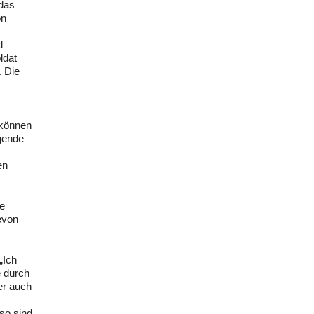
 das
on
d
ldat
. Die
 können
igende
en
ie
evon
„Ich
e durch
er auch
so sind