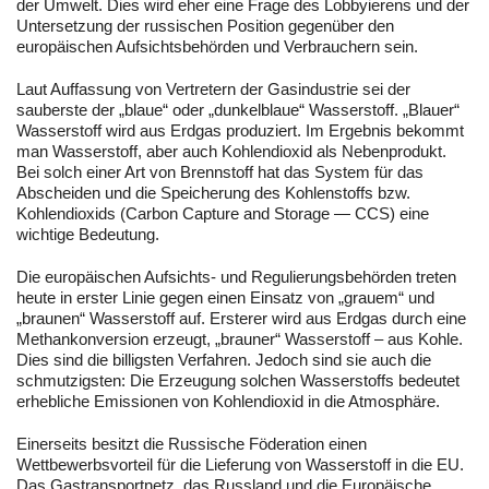
der Umwelt. Dies wird eher eine Frage des Lobbyierens und der
Untersetzung der russischen Position gegenüber den
europäischen Aufsichtsbehörden und Verbrauchern sein.
Laut Auffassung von Vertretern der Gasindustrie sei der
sauberste der „blaue“ oder „dunkelblaue“ Wasserstoff. „Blauer“
Wasserstoff wird aus Erdgas produziert. Im Ergebnis bekommt
man Wasserstoff, aber auch Kohlendioxid als Nebenprodukt.
Bei solch einer Art von Brennstoff hat das System für das
Abscheiden und die Speicherung des Kohlenstoffs bzw.
Kohlendioxids (Carbon Capture and Storage — CCS) eine
wichtige Bedeutung.
Die europäischen Aufsichts- und Regulierungsbehörden treten
heute in erster Linie gegen einen Einsatz von „grauem“ und
„braunen“ Wasserstoff auf. Ersterer wird aus Erdgas durch eine
Methankonversion erzeugt, „brauner“ Wasserstoff – aus Kohle.
Dies sind die billigsten Verfahren. Jedoch sind sie auch die
schmutzigsten: Die Erzeugung solchen Wasserstoffs bedeutet
erhebliche Emissionen von Kohlendioxid in die Atmosphäre.
Einerseits besitzt die Russische Föderation einen
Wettbewerbsvorteil für die Lieferung von Wasserstoff in die EU.
Das Gastransportnetz, das Russland und die Europäische