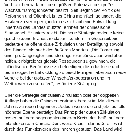
Verbrauchermarkt mit dem größten Potenzial, der große
Wachstumsmöglichkeiten besitzt. Seit Beginn der Politik der
Reformen und Offenheit ist es China mehrfach gelungen, die
Risiken zu verringern, indem es sich auf eine Entwicklung
innerhalb des Landes stützte“, erinnert der chinesische
Staatschef. Er unterstreicht: Die neue Strategie bedeute keine
geschlossene Inlandszirkulation, sondern im Gegenteil: Sie
bedeute eine offene duale Zirkulation unter Beteiligung sowohl
des Binnen- als auch des äußeren Marktes. „Die Förderung
einer großangelegten und störungsfreien Zirkulation wird aber
helfen, erfolgreicher globale Ressourcen zu gewinnen, die
inländischen Bedürfnisse zu befriedigen, die industrielle und
technologische Entwicklung zu beschleunigen, aber auch neue
Vorteile bei der globalen Wirtschaftskooperation und im
Wettbewerb zu schaffen“, resümierte Xi Jinping.
Über die Strategie der dualen Zirkulation oder der doppelten
Auflage haben die Chinesen erstmals bereits im Mai dieses
Jahres zu reden begonnen. Jedoch wurde sie erst jetzt auf aller
höchster Ebene bestätigt. Das Prinzip der dualen Zirkulation
basiert auf dem sogenannten inneren Kreis, das heißt auf dem
Inlandskonsum Chinas. Der zweite Kreis – der äußere – wird
durch das Funktionieren des inneren gestützt. Das Land wird