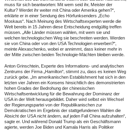
muss für sich beantworten: Mit wem seid ihr, Meister der
Kultur? Werdet ihr weiter mit China oder Amerika gehen?“,
erklärte er in einer Sendung des Hörfunksenders „Echo
Moskaus“. Nach Meinung des Wirtschaftsexperten werde die
Welt bereits in 15 Jahren diese Entscheidung endgültig treffen
müssen. „Alle Länder müssen wählen, mit wem sie und
welchen technologischen Weg sie beschreiten werden. Werden
sie von China oder von den USA Technologien erwerben?“,
meinte Alexaschenko, wobei er annimmt, dass keiner mehr in
der Mitte zwischen beiden Technologie-Mächten bleiben werde.
Anton Grinschtein, Experte des Informations- und analytischen
Zentrums der Firma „Hamilton“, stimmt zu, dass es keinen Weg
zurück gebe. „Im amerikanischen Establishment hat sich in den
letzten vier Jahren ein Konsens hinsichtlich des demonstrierten
hohen Grades der Bedrohung der chinesischen
Wirtschaftsentwicklung für die Bewahrung der Dominanz der
USA in der Welt herausgebildet. Daher wird selbst ein Wechsel
der Regierungspartei von der Republikanischen zur
Demokratischen im Ergebnis der stattgefundenen Wahlen die
Absicht der USA nicht ändern, auf jeden Fall China aufzuhalten“,
sagte er. Und während Donald Trump als ein Geschäftsmann
agierte, werden Joe Biden und Kamala Harris als Politiker