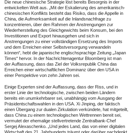
Die neue chinesische Strategie löst bereits Besorgnis in der
entwickelten Welt aus. „Mit der Eskalierung des amerikanisch-
chinesischen Konflikts besteht das Risiko, dass die Appelle in
China, die Aufmerksamkeit auf die Inlandsnachfrage zu
konzentrieren, über den Rahmen der Anstrengungen zur
Wiederherstellung des Gleichgewichts beim Konsum, bei den
Investitionen und Export hinausgehen und sich in
Anstrengungen zu einer vollständigen Ersetzung des Imports
und dem Erreichen einer Selbstversorgung verwandeln
können“, hebt die japanische englischsprachige Zeitung „Japan
Times“ hervor. In der Nachrichtenagentur Bloomberg ist man
der Auffassung, dass das Ziel der Volksrepublik China das
Erreichen einer wirtschaftlichen Dominanz über den USA in
einer Perspektive von zehn Jahren sei.
Einige Experten sind der Auffassung, dass der Riss, und in
erster Linie der technologische, zwischen beiden Ländern
bereits ein unumkehrbarer sei, unabhängig vom Ausgang der
Präsidentschaftswahlen in den USA. Xi Jinping, der faktisch
einen Übergang zur dualen Zirkulation verkündete, hat mitgeteilt,
dass China zu einem technologischen Wettrennen bereit sei,
vermutet der ehemalige stellvertretende Zentralbank-Chef
Sergej Alexaschenko. „Und jedes Land, das von einer digitalen
Wirtschaft des 21. Jahrhunderts träumt oder darüber nachdenkt,