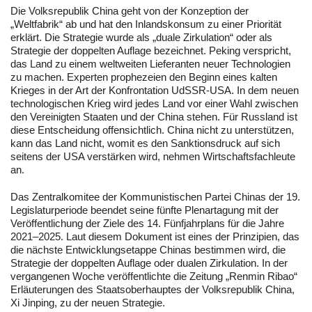
Die Volksrepublik China geht von der Konzeption der
„Weltfabrik“ ab und hat den Inlandskonsum zu einer Priorität
erklärt. Die Strategie wurde als „duale Zirkulation“ oder als
Strategie der doppelten Auflage bezeichnet. Peking verspricht,
das Land zu einem weltweiten Lieferanten neuer Technologien
zu machen. Experten prophezeien den Beginn eines kalten
Krieges in der Art der Konfrontation UdSSR-USA. In dem neuen
technologischen Krieg wird jedes Land vor einer Wahl zwischen
den Vereinigten Staaten und der China stehen. Für Russland ist
diese Entscheidung offensichtlich. China nicht zu unterstützen,
kann das Land nicht, womit es den Sanktionsdruck auf sich
seitens der USA verstärken wird, nehmen Wirtschaftsfachleute
an.
Das Zentralkomitee der Kommunistischen Partei Chinas der 19.
Legislaturperiode beendet seine fünfte Plenartagung mit der
Veröffentlichung der Ziele des 14. Fünfjahrplans für die Jahre
2021–2025. Laut diesem Dokument ist eines der Prinzipien, das
die nächste Entwicklungsetappe Chinas bestimmen wird, die
Strategie der doppelten Auflage oder dualen Zirkulation. In der
vergangenen Woche veröffentlichte die Zeitung „Renmin Ribao“
Erläuterungen des Staatsoberhauptes der Volksrepublik China,
Xi Jinping, zu der neuen Strategie.