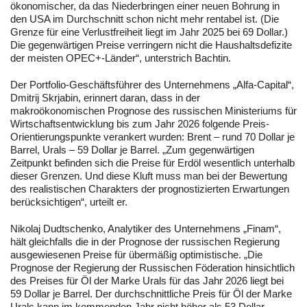
ökonomischer, da das Niederbringen einer neuen Bohrung in
den USA im Durchschnitt schon nicht mehr rentabel ist. (Die
Grenze für eine Verlustfreiheit liegt im Jahr 2025 bei 69 Dollar.)
Die gegenwärtigen Preise verringern nicht die Haushaltsdefizite
der meisten OPEC+-Länder“, unterstrich Bachtin.
Der Portfolio-Geschäftsführer des Unternehmens „Alfa-Capital“,
Dmitrij Skrjabin, erinnert daran, dass in der
makroökonomischen Prognose des russischen Ministeriums für
Wirtschaftsentwicklung bis zum Jahr 2026 folgende Preis-
Orientierungspunkte verankert wurden: Brent – rund 70 Dollar je
Barrel, Urals – 59 Dollar je Barrel. „Zum gegenwärtigen
Zeitpunkt befinden sich die Preise für Erdöl wesentlich unterhalb
dieser Grenzen. Und diese Kluft muss man bei der Bewertung
des realistischen Charakters der prognostizierten Erwartungen
berücksichtigen“, urteilt er.
Nikolaj Dudtschenko, Analytiker des Unternehmens „Finam“,
hält gleichfalls die in der Prognose der russischen Regierung
ausgewiesenen Preise für übermäßig optimistische. „Die
Prognose der Regierung der Russischen Föderation hinsichtlich
des Preises für Öl der Marke Urals für das Jahr 2026 liegt bei
59 Dollar je Barrel. Der durchschnittliche Preis für Öl der Marke
Urals kann im kommenden Jahr nicht höher als 53 Dollar