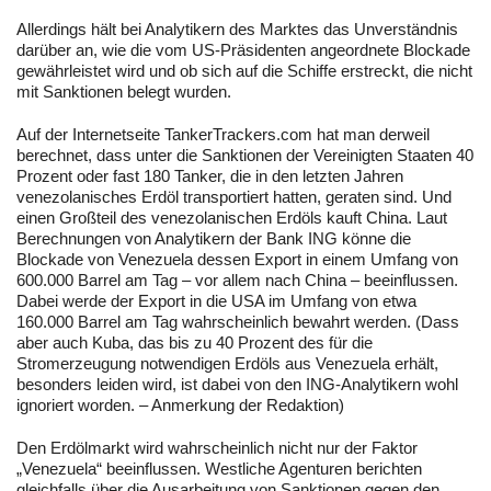
Allerdings hält bei Analytikern des Marktes das Unverständnis
darüber an, wie die vom US-Präsidenten angeordnete Blockade
gewährleistet wird und ob sich auf die Schiffe erstreckt, die nicht
mit Sanktionen belegt wurden.
Auf der Internetseite TankerTrackers.com hat man derweil
berechnet, dass unter die Sanktionen der Vereinigten Staaten 40
Prozent oder fast 180 Tanker, die in den letzten Jahren
venezolanisches Erdöl transportiert hatten, geraten sind. Und
einen Großteil des venezolanischen Erdöls kauft China. Laut
Berechnungen von Analytikern der Bank ING könne die
Blockade von Venezuela dessen Export in einem Umfang von
600.000 Barrel am Tag – vor allem nach China – beeinflussen.
Dabei werde der Export in die USA im Umfang von etwa
160.000 Barrel am Tag wahrscheinlich bewahrt werden. (Dass
aber auch Kuba, das bis zu 40 Prozent des für die
Stromerzeugung notwendigen Erdöls aus Venezuela erhält,
besonders leiden wird, ist dabei von den ING-Analytikern wohl
ignoriert worden. – Anmerkung der Redaktion)
Den Erdölmarkt wird wahrscheinlich nicht nur der Faktor
„Venezuela“ beeinflussen. Westliche Agenturen berichten
gleichfalls über die Ausarbeitung von Sanktionen gegen den