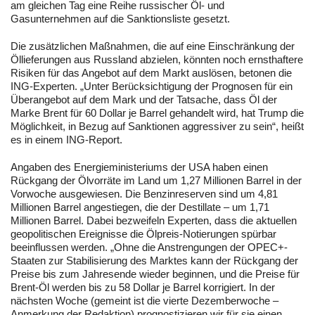
am gleichen Tag eine Reihe russischer Öl- und
Gasunternehmen auf die Sanktionsliste gesetzt.
Die zusätzlichen Maßnahmen, die auf eine Einschränkung der
Öllieferungen aus Russland abzielen, könnten noch ernsthaftere
Risiken für das Angebot auf dem Markt auslösen, betonen die
ING-Experten. „Unter Berücksichtigung der Prognosen für ein
Überangebot auf dem Mark und der Tatsache, dass Öl der
Marke Brent für 60 Dollar je Barrel gehandelt wird, hat Trump die
Möglichkeit, in Bezug auf Sanktionen aggressiver zu sein“, heißt
es in einem ING-Report.
Angaben des Energieministeriums der USA haben einen
Rückgang der Ölvorräte im Land um 1,27 Millionen Barrel in der
Vorwoche ausgewiesen. Die Benzinreserven sind um 4,81
Millionen Barrel angestiegen, die der Destillate – um 1,71
Millionen Barrel. Dabei bezweifeln Experten, dass die aktuellen
geopolitischen Ereignisse die Ölpreis-Notierungen spürbar
beeinflussen werden. „Ohne die Anstrengungen der OPEC+-
Staaten zur Stabilisierung des Marktes kann der Rückgang der
Preise bis zum Jahresende wieder beginnen, und die Preise für
Brent-Öl werden bis zu 58 Dollar je Barrel korrigiert. In der
nächsten Woche (gemeint ist die vierte Dezemberwoche –
Anmerkung der Redaktion) prognostizieren wir für sie einen