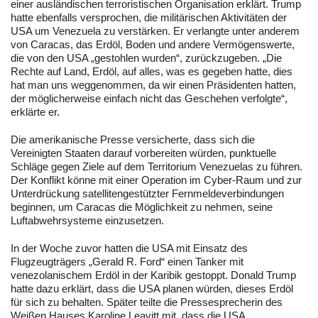
einer ausländischen terroristischen Organisation erklärt. Trump
hatte ebenfalls versprochen, die militärischen Aktivitäten der
USA um Venezuela zu verstärken. Er verlangte unter anderem
von Caracas, das Erdöl, Boden und andere Vermögenswerte,
die von den USA „gestohlen wurden“, zurückzugeben. „Die
Rechte auf Land, Erdöl, auf alles, was es gegeben hatte, dies
hat man uns weggenommen, da wir einen Präsidenten hatten,
der möglicherweise einfach nicht das Geschehen verfolgte“,
erklärte er.
Die amerikanische Presse versicherte, dass sich die
Vereinigten Staaten darauf vorbereiten würden, punktuelle
Schläge gegen Ziele auf dem Territorium Venezuelas zu führen.
Der Konflikt könne mit einer Operation im Cyber-Raum und zur
Unterdrückung satellitengestützter Fernmeldeverbindungen
beginnen, um Caracas die Möglichkeit zu nehmen, seine
Luftabwehrsysteme einzusetzen.
In der Woche zuvor hatten die USA mit Einsatz des
Flugzeugträgers „Gerald R. Ford“ einen Tanker mit
venezolanischem Erdöl in der Karibik gestoppt. Donald Trump
hatte dazu erklärt, dass die USA planen würden, dieses Erdöl
für sich zu behalten. Später teilte die Pressesprecherin des
Weißen Hauses Karoline Leavitt mit, dass die USA