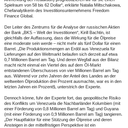
Spielraum von 58 bis 62 Dollar“, erklärte Natalia Miltschakowa,
Chefanalytikerin des Investitionsunternehmens Freedom
Finance Global.
Der Leiter des Zentrums für die Analyse der russischen Aktien
der Bank „BKS – Welt der Investitionen“, Kirill Bachtin, ist
gleichfalls der Auffassung, dass die Wirkung für die Ölpreise
eine moderate sein werde – nicht mehr als fünf Dollar für einen
Barrel. „Die Produktionsmengen an Erdöl aus Venezuela für
Lieferungen auf den Weltmarkt belaufen sich derzeit auf etwa
0,7 Millionen Barrel am Tag. Und deren Wegfall aus der Bilanz
macht nicht einmal ein Viertel des auf dem Öl-Markt
entstandenen Überschusses von vier Millionen Barrel am Tag
aus. Während vor zehn Jahren der Anteil des Landes an der
weltweiten Ölproduktion drei Prozent ausmachte, war es in den
letzten Jahren ein Prozent§, unterstrich der Experte.
Dennoch könne, fuhr der Experte fort, das geopolitische Risiko
des Konflikts um Venezuela die Nachbarländer Kolumbien (mit
einer Förderung von 0,8 Millionen Barrel am Tag) und Guyana
(mit einer Förderung von 0,9 Millionen Barrel am Tag) tangieren.
„Der Hauptfaktor für eine Stützung der Ölpreise und deren
Ansteigen in der mittelfristigen Perspektive ist ein