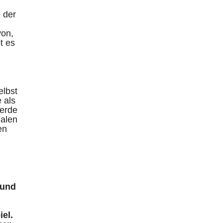
 der
von,
t es
elbst
 als
werde
nalen
en
 und
el.