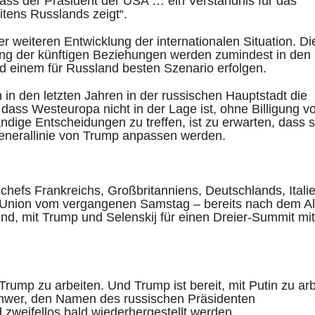
ass der Präsident der USA … ein Verständnis für das
itens Russlands zeigt“.
er weiteren Entwicklung der internationalen Situation. Di
ung der künftigen Beziehungen werden zumindest in den
d einem für Russland besten Szenario erfolgen.
 in den letzten Jahren in der russischen Hauptstadt die
ass Westeuropa nicht in der Lage ist, ohne Billigung v
dige Entscheidungen zu treffen, ist zu erwarten, dass s
enerallinie von Trump anpassen werden.
hefs Frankreichs, Großbritanniens, Deutschlands, Itali
 Union vom vergangenen Samstag – bereits nach dem A
 sind, mit Trump und Selenskij für einen Dreier-Summit mit
 Trump zu arbeiten. Und Trump ist bereit, mit Putin zu arb
 schwer, den Namen des russischen Präsidenten
 zweifellos bald wiederhergestellt werden.