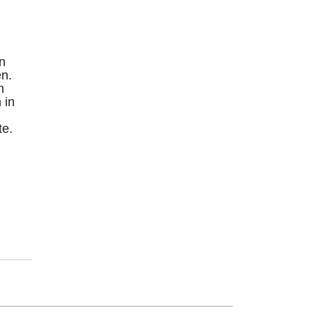
n
en.
n
 in
te.