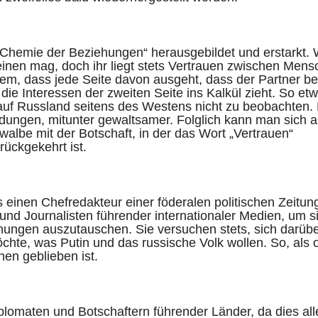
„Chemie der Beziehungen“ herausgebildet und erstarkt. 
einen mag, doch ihr liegt stets Vertrauen zwischen Men
llem, dass jede Seite davon ausgeht, dass der Partner b
ie Interessen der zweiten Seite ins Kalkül zieht. So et
 auf Russland seitens des Westens nicht zu beobachten.
eidungen, mitunter gewaltsamer. Folglich kann man sich 
walbe mit der Botschaft, in der das Wort „Vertrauen“
ückgekehrt ist.
 einen Chefredakteur einer föderalen politischen Zeitun
und Journalisten führender internationaler Medien, um s
iehungen auszutauschen. Sie versuchen stets, sich darüb
chte, was Putin und das russische Volk wollen. So, als 
en geblieben ist.
plomaten und Botschaftern führender Länder, da dies all