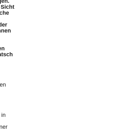
gen.
 Sicht
sche
der
nnen
en
atsch
ren
 in
ner