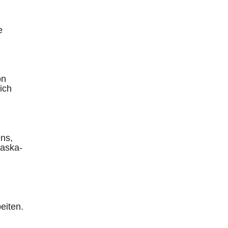
e
on
ich
ens,
laska-
eiten.