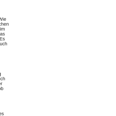
Wie
schen
eim
was
 Es
auch
g
ich
er
ob
es