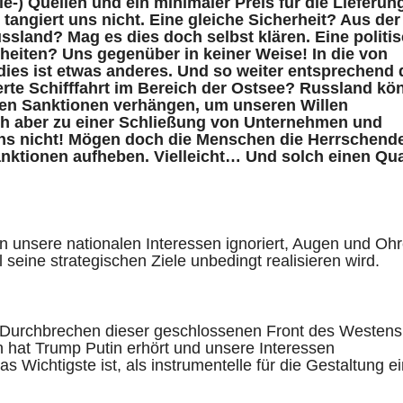
gie-) Quellen und ein minimaler Preis für die Lieferun
angiert uns nicht. Eine gleiche Sicherheit? Aus der
ssland? Mag es dies doch selbst klären. Eine politi
heiten? Uns gegenüber in keiner Weise! In die von
ies ist etwas anderes. Und so weiter entsprechend 
erte Schifffahrt im Bereich der Ostsee? Russland kö
nen Sanktionen verhängen, um unseren Willen
h aber zu einer Schließung von Unternehmen und
 uns nicht! Mögen doch die Menschen die Herrschend
anktionen aufheben. Vielleicht… Und solch einen Qu
n unsere nationalen Interessen ignoriert, Augen und Oh
 seine strategischen Ziele unbedingt realisieren wird.
in Durchbrechen dieser geschlossenen Front des Westens
 hat Trump Putin erhört und unsere Interessen
Wichtigste ist, als instrumentelle für die Gestaltung ei