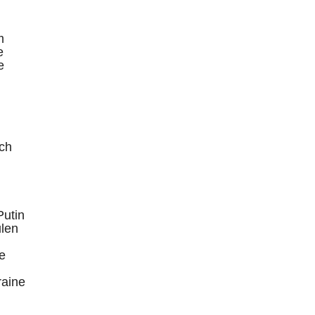
m
e
e
ch
Putin
ulen
e
raine