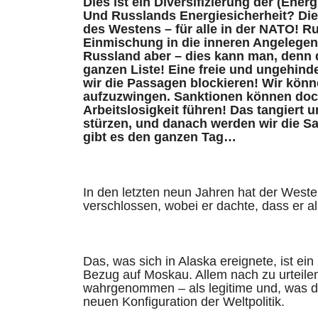
Dies ist ein Diversifizierung der (Ener
Und Russlands Energiesicherheit? Die t
des Westens – für alle in der NATO! Ru
Einmischung in die inneren Angelegen
Russland aber – dies kann man, denn d
ganzen Liste! Eine freie und ungehind
wir die Passagen blockieren! Wir kön
aufzuzwingen. Sanktionen können doc
Arbeitslosigkeit führen! Das tangiert
stürzen, und danach werden wir die S
gibt es den ganzen Tag…
In den letzten neun Jahren hat der Weste
verschlossen, wobei er dachte, dass er all
Das, was sich in Alaska ereignete, ist e
Bezug auf Moskau. Allem nach zu urteilen
wahrgenommen – als legitime und, was das 
neuen Konfiguration der Weltpolitik.