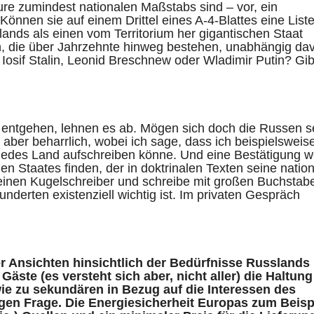
ure zumindest nationalen Maßstabs sind – vor, ein
önnen sie auf einem Drittel eines A-4-Blattes eine Liste
lands als einen vom Territorium her gigantischen Staat
n, die über Jahrzehnte hinweg bestehen, unabhängig da
I., Iosif Stalin, Leonid Breschnew oder Wladimir Putin? Gib
entgehen, lehnen es ab. Mögen sich doch die Russen s
aber beharrlich, wobei ich sage, dass ich beispielsweise
ür jedes Land aufschreiben könne. Und eine Bestätigung 
 Staates finden, der in doktrinalen Texten seine natio
h einen Kugelschreiber und schreibe mit großen Buchstab
underten existenziell wichtig ist. Im privaten Gespräch
r Ansichten hinsichtlich der Bedürfnisse Russlands
äste (es versteht sich aber, nicht aller) die Haltung
ie zu sekundären in Bezug auf die Interessen des
igen Frage. Die Energiesicherheit Europas zum Beispi