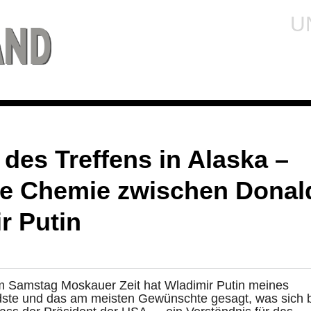
U
des Treffens in Alaska –
te Chemie zwischen Donal
r Putin
m Samstag Moskauer Zeit hat Wladimir Putin meines
dste und das am meisten Gewünschte gesagt, was sich 