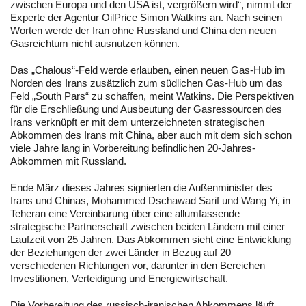
zwischen Europa und den USA ist, vergrößern wird“, nimmt der
Experte der Agentur OilPrice Simon Watkins an. Nach seinen
Worten werde der Iran ohne Russland und China den neuen
Gasreichtum nicht ausnutzen können.
Das „Chalous“-Feld werde erlauben, einen neuen Gas-Hub im
Norden des Irans zusätzlich zum südlichen Gas-Hub um das
Feld „South Pars“ zu schaffen, meint Watkins. Die Perspektiven
für die Erschließung und Ausbeutung der Gasressourcen des
Irans verknüpft er mit dem unterzeichneten strategischen
Abkommen des Irans mit China, aber auch mit dem sich schon
viele Jahre lang in Vorbereitung befindlichen 20-Jahres-
Abkommen mit Russland.
Ende März dieses Jahres signierten die Außenminister des
Irans und Chinas, Mohammed Dschawad Sarif und Wang Yi, in
Teheran eine Vereinbarung über eine allumfassende
strategische Partnerschaft zwischen beiden Ländern mit einer
Laufzeit von 25 Jahren. Das Abkommen sieht eine Entwicklung
der Beziehungen der zwei Länder in Bezug auf 20
verschiedenen Richtungen vor, darunter in den Bereichen
Investitionen, Verteidigung und Energiewirtschaft.
Die Vorbereitung des russisch-iranischen Abkommens läuft