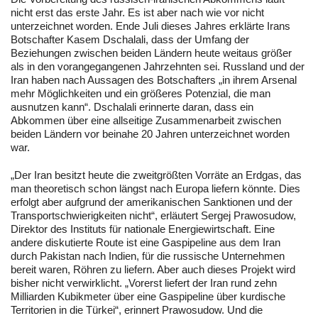
nicht erst das erste Jahr. Es ist aber nach wie vor nicht
unterzeichnet worden. Ende Juli dieses Jahres erklärte Irans
Botschafter Kasem Dschalali, dass der Umfang der
Beziehungen zwischen beiden Ländern heute weitaus größer
als in den vorangegangenen Jahrzehnten sei. Russland und der
Iran haben nach Aussagen des Botschafters „in ihrem Arsenal
mehr Möglichkeiten und ein größeres Potenzial, die man
ausnutzen kann“. Dschalali erinnerte daran, dass ein
Abkommen über eine allseitige Zusammenarbeit zwischen
beiden Ländern vor beinahe 20 Jahren unterzeichnet worden
war.
„Der Iran besitzt heute die zweitgrößten Vorräte an Erdgas, das
man theoretisch schon längst nach Europa liefern könnte. Dies
erfolgt aber aufgrund der amerikanischen Sanktionen und der
Transportschwierigkeiten nicht“, erläutert Sergej Prawosudow,
Direktor des Instituts für nationale Energiewirtschaft. Eine
andere diskutierte Route ist eine Gaspipeline aus dem Iran
durch Pakistan nach Indien, für die russische Unternehmen
bereit waren, Röhren zu liefern. Aber auch dieses Projekt wird
bisher nicht verwirklicht. „Vorerst liefert der Iran rund zehn
Milliarden Kubikmeter über eine Gaspipeline über kurdische
Territorien in die Türkei“, erinnert Prawosudow. Und die