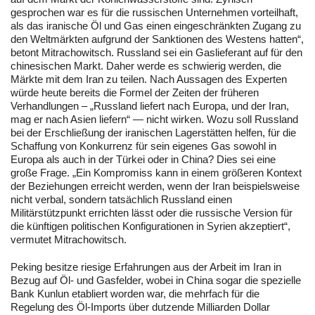
gesprochen war es für die russischen Unternehmen vorteilhaft,
als das iranische Öl und Gas einen eingeschränkten Zugang zu
den Weltmärkten aufgrund der Sanktionen des Westens hatten“,
betont Mitrachowitsch. Russland sei ein Gaslieferant auf für den
chinesischen Markt. Daher werde es schwierig werden, die
Märkte mit dem Iran zu teilen. Nach Aussagen des Experten
würde heute bereits die Formel der Zeiten der früheren
Verhandlungen – „Russland liefert nach Europa, und der Iran,
mag er nach Asien liefern“ — nicht wirken. Wozu soll Russland
bei der Erschließung der iranischen Lagerstätten helfen, für die
Schaffung von Konkurrenz für sein eigenes Gas sowohl in
Europa als auch in der Türkei oder in China? Dies sei eine
große Frage. „Ein Kompromiss kann in einem größeren Kontext
der Beziehungen erreicht werden, wenn der Iran beispielsweise
nicht verbal, sondern tatsächlich Russland einen
Militärstützpunkt errichten lässt oder die russische Version für
die künftigen politischen Konfigurationen in Syrien akzeptiert“,
vermutet Mitrachowitsch.
Peking besitze riesige Erfahrungen aus der Arbeit im Iran in
Bezug auf Öl- und Gasfelder, wobei in China sogar die spezielle
Bank Kunlun etabliert worden war, die mehrfach für die
Regelung des Öl-Imports über dutzende Milliarden Dollar