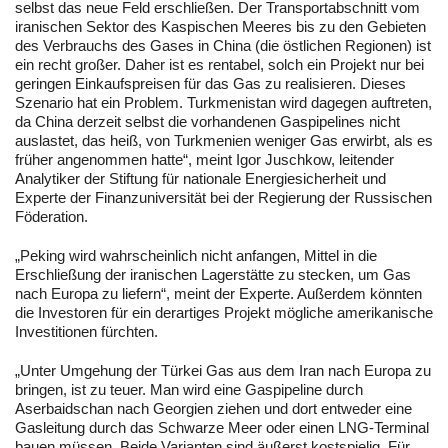
selbst das neue Feld erschließen. Der Transportabschnitt vom
iranischen Sektor des Kaspischen Meeres bis zu den Gebieten
des Verbrauchs des Gases in China (die östlichen Regionen) ist
ein recht großer. Daher ist es rentabel, solch ein Projekt nur bei
geringen Einkaufspreisen für das Gas zu realisieren. Dieses
Szenario hat ein Problem. Turkmenistan wird dagegen auftreten,
da China derzeit selbst die vorhandenen Gaspipelines nicht
auslastet, das heiß, von Turkmenien weniger Gas erwirbt, als es
früher angenommen hatte“, meint Igor Juschkow, leitender
Analytiker der Stiftung für nationale Energiesicherheit und
Experte der Finanzuniversität bei der Regierung der Russischen
Föderation.
„Peking wird wahrscheinlich nicht anfangen, Mittel in die
Erschließung der iranischen Lagerstätte zu stecken, um Gas
nach Europa zu liefern“, meint der Experte. Außerdem könnten
die Investoren für ein derartiges Projekt mögliche amerikanische
Investitionen fürchten.
„Unter Umgehung der Türkei Gas aus dem Iran nach Europa zu
bringen, ist zu teuer. Man wird eine Gaspipeline durch
Aserbaidschan nach Georgien ziehen und dort entweder eine
Gasleitung durch das Schwarze Meer oder einen LNG-Terminal
bauen müssen. Beide Varianten sind äußerst kostspielig. Für