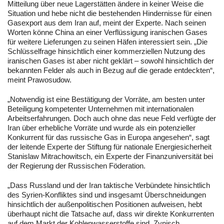
Mitteilung über neue Lagerstätten ändere in keiner Weise die
Situation und hebe nicht die bestehenden Hindernisse für einen
Gasexport aus dem Iran auf, meint der Experte. Nach seinen
Worten könne China an einer Verflüssigung iranischen Gases
für weitere Lieferungen zu seinen Häfen interessiert sein. „Die
Schlüsselfrage hinsichtlich einer kommerziellen Nutzung des
iranischen Gases ist aber nicht geklärt – sowohl hinsichtlich der
bekannten Felder als auch in Bezug auf die gerade entdeckten“,
meint Prawosudow.
„Notwendig ist eine Bestätigung der Vorräte, am besten unter
Beteiligung kompetenter Unternehmen mit internationalen
Arbeitserfahrungen. Doch auch ohne das neue Feld verfügte der
Iran über erhebliche Vorräte und wurde als ein potenzieller
Konkurrent für das russische Gas in Europa angesehen“, sagt
der leitende Experte der Stiftung für nationale Energiesicherheit
Stanislaw Mitrachowitsch, ein Experte der Finanzuniversität bei
der Regierung der Russischen Föderation.
„Dass Russland und der Iran taktische Verbündete hinsichtlich
des Syrien-Konfliktes sind und insgesamt Überschneidungen
hinsichtlich der außenpolitischen Positionen aufweisen, hebt
überhaupt nicht die Tatsache auf, dass wir direkte Konkurrenten
auf dem Markt der Kohlenwasserstoffe sind. Zynisch