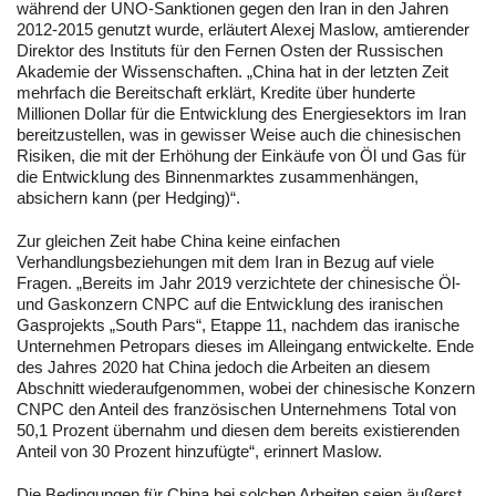
während der UNO-Sanktionen gegen den Iran in den Jahren
2012-2015 genutzt wurde, erläutert Alexej Maslow, amtierender
Direktor des Instituts für den Fernen Osten der Russischen
Akademie der Wissenschaften. „China hat in der letzten Zeit
mehrfach die Bereitschaft erklärt, Kredite über hunderte
Millionen Dollar für die Entwicklung des Energiesektors im Iran
bereitzustellen, was in gewisser Weise auch die chinesischen
Risiken, die mit der Erhöhung der Einkäufe von Öl und Gas für
die Entwicklung des Binnenmarktes zusammenhängen,
absichern kann (per Hedging)“.
Zur gleichen Zeit habe China keine einfachen
Verhandlungsbeziehungen mit dem Iran in Bezug auf viele
Fragen. „Bereits im Jahr 2019 verzichtete der chinesische Öl-
und Gaskonzern CNPC auf die Entwicklung des iranischen
Gasprojekts „South Pars“, Etappe 11, nachdem das iranische
Unternehmen Petropars dieses im Alleingang entwickelte. Ende
des Jahres 2020 hat China jedoch die Arbeiten an diesem
Abschnitt wiederaufgenommen, wobei der chinesische Konzern
CNPC den Anteil des französischen Unternehmens Total von
50,1 Prozent übernahm und diesen dem bereits existierenden
Anteil von 30 Prozent hinzufügte“, erinnert Maslow.
Die Bedingungen für China bei solchen Arbeiten seien äußerst