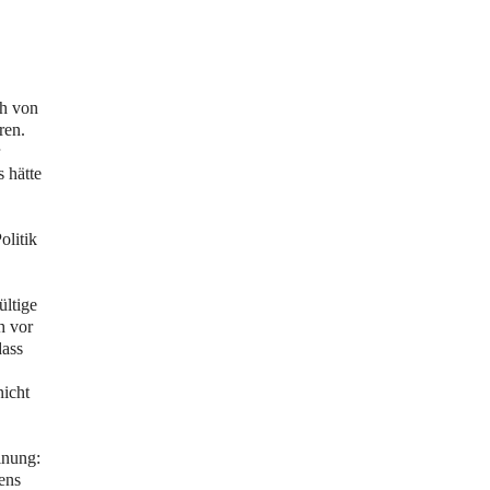
ch von
ren.
s hätte
olitik
ültige
h vor
dass
icht
inung:
ens