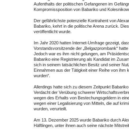
Aufenthalts der politischen Gefangenen im Gefängni
Kompromissposition von Babariko und Kolesnikowa
Der gefährlichste potenzielle Kontrahent von Ale
Babariko, kehrt in die politische Arena zurück. Die
veröffentlicht wurde.
Im Jahr 2020 hatten Internet-Umfrage gezeigt, das
Vorstandsvorsitzende der „Belgazprombank“ hatte 
Jedoch war es ihm nicht gelungen, am Präsidents
Babariko eine Registrierung als Kandidat im Zusa
sich in seinem tatsächlichen Besitz und seiner Nut
Einnahmen aus der Tätigkeit einer Reihe von ihm 
wurden“.
Allerdings hatte sich zu diesem Zeitpunkt Babariko
Verdacht der Verübung schwerer Wirtschaftsverbre
wegen des Erhalts von Bestechungsgeldern in ein
wegen einer Legalisierung von Mitteln, die auf kri
wurden, verurteilt.
Am 13. Dezember 2025 wurde Babariko durch Alex
Häftlingen, unter ihnen auch seine nächste Mitstre