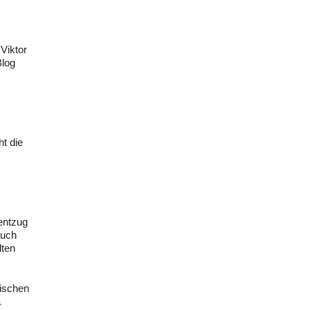
Viktor
Blog
t die
m
entzug
auch
lten
ischen
a