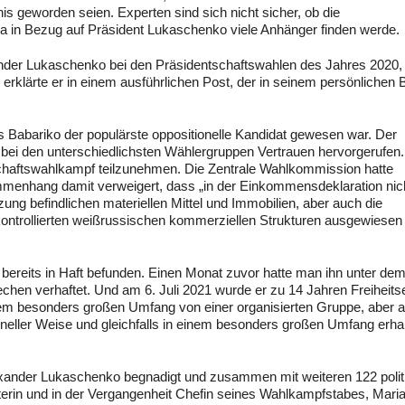
s geworden seien. Experten sind sich nicht sicher, ob die
 in Bezug auf Präsident Lukaschenko viele Anhänger finden werde.
xander Lukaschenko bei den Präsidentschaftswahlen des Jahres 2020, 
s erklärte er in einem ausführlichen Post, der in seinem persönlichen 
s Babariko der populärste oppositionelle Kandidat gewesen war. Der
bei den unterschiedlichsten Wählergruppen Vertrauen hervorgerufen.
chaftswahlkampf teilzunehmen. Die Zentrale Wahlkommission hatte
mmenhang damit verweigert, dass „in der Einkommensdeklaration nich
zung befindlichen materiellen Mittel und Immobilien, aber auch die
kontrollierten weißrussischen kommerziellen Strukturen ausgewiesen
 bereits in Haft befunden. Einen Monat zuvor hatte man ihn unter de
chen verhaftet. Und am 6. Juli 2021 wurde er zu 14 Jahren Freiheits
em besonders großen Umfang von einer organisierten Gruppe, aber 
mineller Weise und gleichfalls in einem besonders großen Umfang erha
ander Lukaschenko begnadigt und zusammen mit weiteren 122 polit
iterin und in der Vergangenheit Chefin seines Wahlkampfstabes, Mari