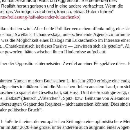
t, ist das Ausmaß an Hass und Aggression. Sie bemerken dies
 Realität herausgerissen und in eine andere verfrachtet. Wenn die
 Aber das Vermögen zuzuhören, kann zu etwas Gutem führen“
rus-freilassung-haft-alexander-lukaschenko
).
ariko arbeiten wird. Aber beide Politiker versuchen offenkundig, eine si
position, Swetlana Tichanowskaja, unterscheidende Agenda zu formulie
, was die Möglichkeit eines Dialogs mit Lukaschenko im Interesse einer
„Charakteristisch ist dieses Passive — „erwiesen sich als geteilte“. Al
er geworfen, hätte zwischen ihnen Hindernisse aufgebaut.
er der Oppositionsinternetseiten Zweifel an einer Perspektive dieser P
konkreten Namen mit dem Buchstaben L. Im Jahr 2020 erfolgte eine endg
üge eines totalitären. Und die Menschen flohen aus dem Land, um sic
schenko spaltet die Gesellschaft, sät Hass. Und die Soziologie zeigt, 
 des „Batkas“ (deutsch „Väterchen“, Spitz- bzw. Beiname von Alexander
berzeugten Gegner des Regimes – nicht ausstehen können. Dies sind n
aler politischer Bruch“.
sch äußerte in einer der europäischen Zeitungen eine optimistischere Me
war im Jahr 2020 eine große, unter anderem auch aufgrund eines Abgeh