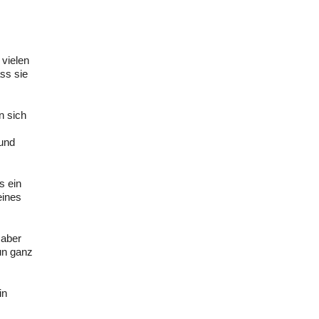
 vielen
ss sie
n sich
 und
s ein
eines
 aber
un ganz
in