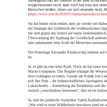
Gefangenschaft am meisten in der Welt schockier
möglicherweise nicht, aber mich hat man aus einer
Menschen brüllen, hören sie sich einander nicht.
(
https://www.zeit.de/2026/05/maria-kalesnikava-bela
Sie hat bisher nicht erklärt, dass sie wieder mit Bab
der Strategie der Anführerin der weißrussischen Op
Sie sind gegen das Setzen auf einen Sanktionsdruck
Überwindung der Spaltung der Gesellschaft andeutet. 
eine unbekannte böse Kraft die Menschen auseinand
Der Politologe Alexander Klaskowskij meldete auf ein
an.
Ja, es gibt da eine böse Kraft. Doch sie hat einen 
Macht-Usurpation. Das Regime erlangte die Wesensz
dem Gefängnis zu retten. Gerade die Politik von Luka
sich ihre Pole – die leidenschaftlichen Apologeten
Lukaschenko – Anmerkung der Redaktion) und die ü
einfach „verschiedene Interessen“, dies ist ein koloss
Ja, und der politische Analytiker Valerij Karbalewit
„Wie wird er seine Wählerbasis bewahren (und sie 