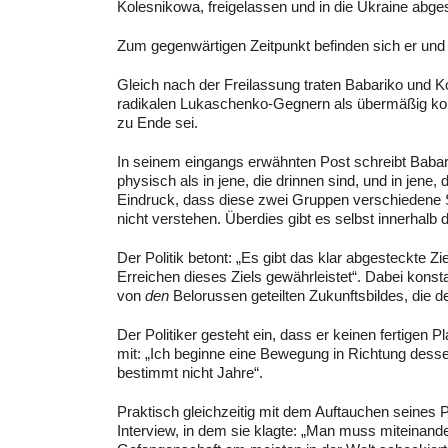
Kolesnikowa, freigelassen und in die Ukraine abg
Zum gegenwärtigen Zeitpunkt befinden sich er und K
Gleich nach der Freilassung traten Babariko und K
radikalen Lukaschenko-Gegnern als übermäßig komp
zu Ende sei.
In seinem eingangs erwähnten Post schreibt Babarik
physisch als in jene, die drinnen sind, und in jene,
Eindruck, dass diese zwei Gruppen verschiedene 
nicht verstehen. Überdies gibt es selbst innerhalb 
Der Politik betont: „Es gibt das klar abgesteckte Zi
Erreichen dieses Ziels gewährleistet“. Dabei konst
von
den
Belorussen geteilten Zukunftsbildes, die 
Der Politiker gesteht ein, dass er keinen fertigen 
mit: „Ich beginne eine Bewegung in Richtung dessen
bestimmt nicht Jahre“.
Praktisch gleichzeitig mit dem Auftauchen seines 
Interview, in dem sie klagte: „Man muss miteinan