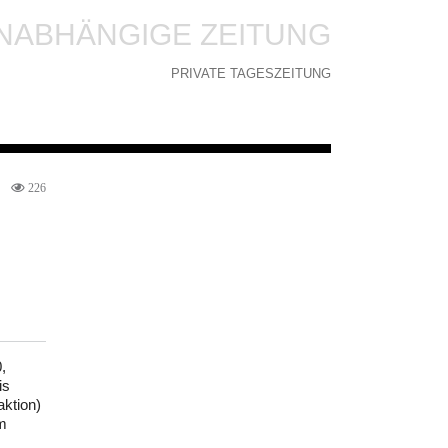
NABHÄNGIGE ZEITUNG
PRIVATE TAGESZEITUNG
226
,
is
ktion)
mm