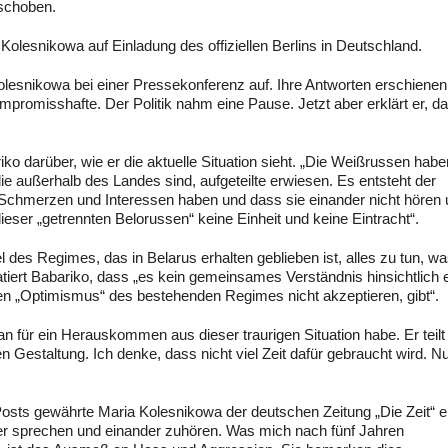
eschoben.
olesnikowa auf Einladung des offiziellen Berlins in Deutschland.
olesnikowa bei einer Pressekonferenz auf. Ihre Antworten erschienen
romisshafte. Der Politik nahm eine Pause. Jetzt aber erklärt er, da
o darüber, wie er die aktuelle Situation sieht. „Die Weißrussen habe
 die außerhalb des Landes sind, aufgeteilte erwiesen. Es entsteht der
Schmerzen und Interessen haben und dass sie einander nicht hören
dieser „getrennten Belorussen“ keine Einheit und keine Eintracht“.
el des Regimes, das in Belarus erhalten geblieben ist, alles zu tun, wa
atiert Babariko, dass „es kein gemeinsames Verständnis hinsichtlich 
den „Optimismus“ des bestehenden Regimes nicht akzeptieren, gibt“.
Plan für ein Herauskommen aus dieser traurigen Situation habe. Er teilt
 Gestaltung. Ich denke, dass nicht viel Zeit dafür gebraucht wird. N
Posts gewährte Maria Kolesnikowa der deutschen Zeitung „Die Zeit“ e
der sprechen und einander zuhören. Was mich nach fünf Jahren