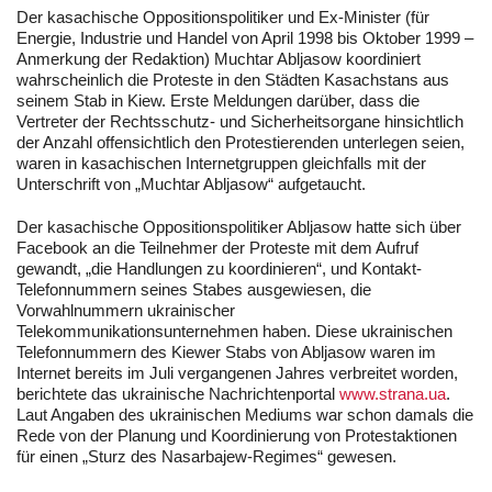
Der kasachische Oppositionspolitiker und Ex-Minister (für
Energie, Industrie und Handel von April 1998 bis Oktober 1999 –
Anmerkung der Redaktion) Muchtar Abljasow koordiniert
wahrscheinlich die Proteste in den Städten Kasachstans aus
seinem Stab in Kiew. Erste Meldungen darüber, dass die
Vertreter der Rechtsschutz- und Sicherheitsorgane hinsichtlich
der Anzahl offensichtlich den Protestierenden unterlegen seien,
waren in kasachischen Internetgruppen gleichfalls mit der
Unterschrift von „Muchtar Abljasow“ aufgetaucht.
Der kasachische Oppositionspolitiker Abljasow hatte sich über
Facebook an die Teilnehmer der Proteste mit dem Aufruf
gewandt, „die Handlungen zu koordinieren“, und Kontakt-
Telefonnummern seines Stabes ausgewiesen, die
Vorwahlnummern ukrainischer
Telekommunikationsunternehmen haben. Diese ukrainischen
Telefonnummern des Kiewer Stabs von Abljasow waren im
Internet bereits im Juli vergangenen Jahres verbreitet worden,
berichtete das ukrainische Nachrichtenportal
www.strana.ua
.
Laut Angaben des ukrainischen Mediums war schon damals die
Rede von der Planung und Koordinierung von Protestaktionen
für einen „Sturz des Nasarbajew-Regimes“ gewesen.