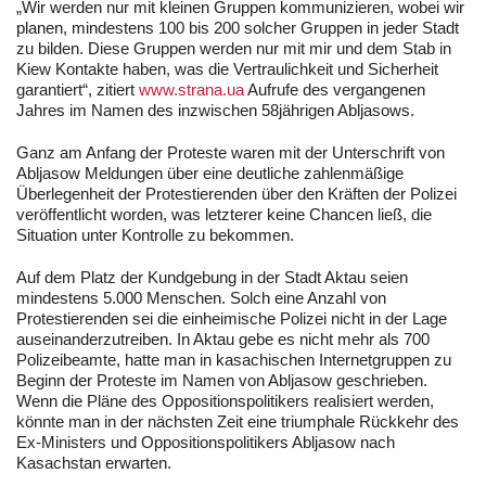
„Wir werden nur mit kleinen Gruppen kommunizieren, wobei wir
planen, mindestens 100 bis 200 solcher Gruppen in jeder Stadt
zu bilden. Diese Gruppen werden nur mit mir und dem Stab in
Kiew Kontakte haben, was die Vertraulichkeit und Sicherheit
garantiert“, zitiert
www.strana.ua
Aufrufe des vergangenen
Jahres im Namen des inzwischen 58jährigen Abljasows.
Ganz am Anfang der Proteste waren mit der Unterschrift von
Abljasow Meldungen über eine deutliche zahlenmäßige
Überlegenheit der Protestierenden über den Kräften der Polizei
veröffentlicht worden, was letzterer keine Chancen ließ, die
Situation unter Kontrolle zu bekommen.
Auf dem Platz der Kundgebung in der Stadt Aktau seien
mindestens 5.000 Menschen. Solch eine Anzahl von
Protestierenden sei die einheimische Polizei nicht in der Lage
auseinanderzutreiben. In Aktau gebe es nicht mehr als 700
Polizeibeamte, hatte man in kasachischen Internetgruppen zu
Beginn der Proteste im Namen von Abljasow geschrieben.
Wenn die Pläne des Oppositionspolitikers realisiert werden,
könnte man in der nächsten Zeit eine triumphale Rückkehr des
Ex-Ministers und Oppositionspolitikers Abljasow nach
Kasachstan erwarten.