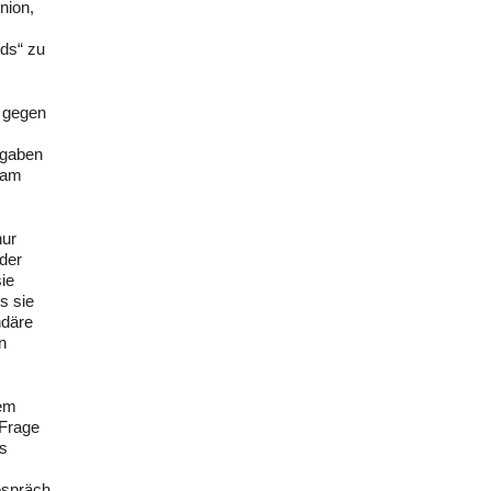
nion,
ds“ zu
n gegen
ngaben
 am
nur
der
ie
s sie
ndäre
n
nem
 Frage
ls
espräch