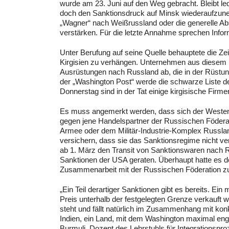
wurde am 23. Juni auf den Weg gebracht. Bleibt l
doch den Sanktionsdruck auf Minsk wiederaufzuneh
„Wagner“ nach Weißrussland oder die generelle Ab
verstärken. Für die letzte Annahme sprechen Infor
Unter Berufung auf seine Quelle behauptete die Ze
Kirgisien zu verhängen. Unternehmen aus diesem m
Ausrüstungen nach Russland ab, die in der Rüstun
der „Washington Post“ werde die schwarze Liste de
Donnerstag sind in der Tat einige kirgisische Firm
Es muss angemerkt werden, dass sich der Westen b
gegen jene Handelspartner der Russischen Födera
Armee oder dem Militär-Industrie-Komplex Russlan
versichern, dass sie das Sanktionsregime nicht ve
ab 1. März den Transit von Sanktionswaren nach Ru
Sanktionen der USA geraten. Überhaupt hatte es d
Zusammenarbeit mit der Russischen Föderation zu
„Ein Teil derartiger Sanktionen gibt es bereits. Ei
Preis unterhalb der festgelegten Grenze verkauft 
steht und fällt natürlich im Zusammenhang mit kon
Indien, ein Land, mit dem Washington maximal eng
Burmuli, Dozent des Lehrstuhls für Integration