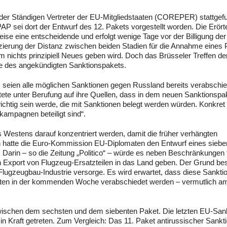
er Ständigen Vertreter der EU-Mitgliedstaaten (COREPER) stattgef
P sei dort der Entwurf des 12. Pakets vorgestellt worden. Die Erört
eise eine entscheidende und erfolgt wenige Tage vor der Billigung der
ierung der Distanz zwischen beiden Stadien für die Annahme eines 
hm nichts prinzipiell Neues geben wird. Doch das Brüsseler Treffen d
e des angekündigten Sanktionspakets.
, seien alle möglichen Sanktionen gegen Russland bereits verabschie
ete unter Berufung auf ihre Quellen, dass in dem neuen Sanktionspa
wichtig sein werde, die mit Sanktionen belegt werden würden. Konkret
kampagnen beteiligt sind“.
 Westens darauf konzentriert werden, damit die früher verhängten
h hatte die Euro-Kommission EU-Diplomaten den Entwurf eines siebe
arin – so die Zeitung „Politico“ – würde es neben Beschränkungen 
en Export von Flugzeug-Ersatzteilen in das Land geben. Der Grund be
Flugzeugbau-Industrie versorge. Es wird erwartet, dass diese Sankti
taaten in der kommenden Woche verabschiedet werden – vermutlich a
 zwischen dem sechsten und dem siebenten Paket. Die letzten EU-San
n Kraft getreten. Zum Vergleich: Das 11. Paket antirussischer Sankt