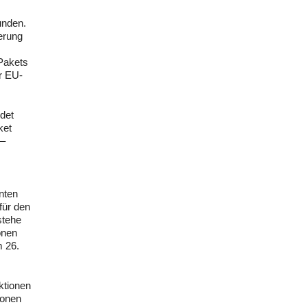
unden.
erung
Pakets
er EU-
det
ket
 –
nten
für den
stehe
onen
m 26.
ktionen
ionen