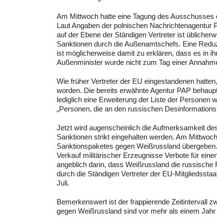
Am Mittwoch hatte eine Tagung des Ausschusses d
Laut Angaben der polnischen Nachrichtenagentur PA
auf der Ebene der Ständigen Vertreter ist üblicherw
Sanktionen durch die Außenamtschefs. Eine Reduz
ist möglicherweise damit zu erklären, dass es in i
Außenminister wurde nicht zum Tag einer Annahm
Wie früher Vertreter der EU eingestandenen hatten
worden. Die bereits erwähnte Agentur PAP behaupt
lediglich eine Erweiterung der Liste der Personen 
„Personen, die an den russischen Desinformations
Jetzt wird augenscheinlich die Aufmerksamkeit des
Sanktionen strikt eingehalten werden. Am Mittwoc
Sanktionspaketes gegen Weißrussland übergeben. D
Verkauf militärischer Erzeugnisse Verbote für ein
angeblich darin, dass Weißrussland die russische 
durch die Ständigen Vertreter der EU-Mitgliedss
Juli.
Bemerkenswert ist der frappierende Zeitintervall
gegen Weißrussland sind vor mehr als einem Jahr i