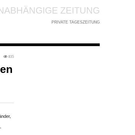
NABHÄNGIGE ZEITUNG
PRIVATE TAGESZEITUNG
835
nen
änder,
-