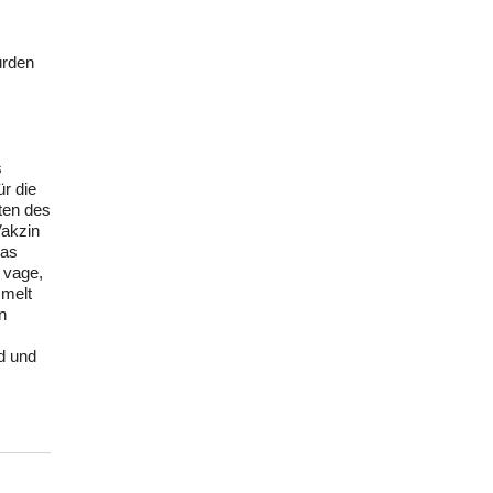
ürden
s
r die
ten des
Vakzin
das
 vage,
mmelt
n
d und