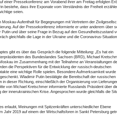
auf einer Pressekonferenz am Vorabend ihrer am Freitag erfolgten Er
rin bestehe, dass ihre Exponate vom Verständnis der Freiheit erzähle
ichtige seien.
n Moskau-Aufenthalt für Begegnungen mit Vertretern der Zivilgesellsc
gierung. Auf der Pressekonferenz informierte er unter anderem über s
r Putin und über seine Frage in Bezug auf den Gesundheitszustand 
räch gleichfalls die Lage in der Ukraine und die Coronavirus-Situation
ptes gibt es über das Gespräch die folgende Mitteilung: „Es hat ein
sterpräsidenten des Bundeslandes Sachsen (BRD), Michael Kretschm
in Moskau im Zusammenhang mit der Teilnahme an Veranstaltungen d
urden die Perspektiven für die Entwicklung der russisch-deutschen
takte eine wichtige Rolle spielen. Besondere Aufmerksamkeit wurde
eschenkt. Wladimir Putin bestätigte die Bereitschaft der russischen 
n dieser Richtung, einschließlich der Organisierung von Lieferunge
tte von Michael Kretschmer informierte Russlands Präsident über di
er innerukrainischen Krise. Angesprochen wurde gleichfalls die Sit
a es erlaubt, Meinungen mit Spitzenkräften unterschiedlicher Ebene
 Jahr 2019 auf einem der Wirtschaftsforen in Sankt Petersburg getr