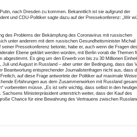
 Putin, nach Dresden zu kommen. Bekanntlich ist sie aufgrund der
sident und CDU-Politiker sagte dazu auf der Pressekonferenz: „Wir w
erung des Problems der Bekämpfung des Coronavirus mit russischen
sich unter anderem mit dem russischen Gesundheitsminister Michail
f seiner Pressekonferenz betonte, habe er, auch wenn die Fragen de
öderaler Ebene geklärt werden würden, mit Berlin vorab die Themen fü
abgestimmt. Es ging um den Erwerb von bis zu 30 Millionen Einhei
 Juli und August in Russland – aber unter der Bedingung, dass das 
 der Beantwortung entsprechender Journalistenfragen nicht aus, dass 
reilich, auf diese Frage antwortete der Politiker auf maximale Weise
sreichende Erfahrungen aus dem Zusammenwirken mit Russland gesa
 vorbereiten müsse. „Es ist sehr wichtig, dass selbst in den heutige
Sachsens Ministerpräsident unterstrich weiter, dass der Kauf des
 große Chance für eine Bewahrung des Vertrauens zwischen Russlan