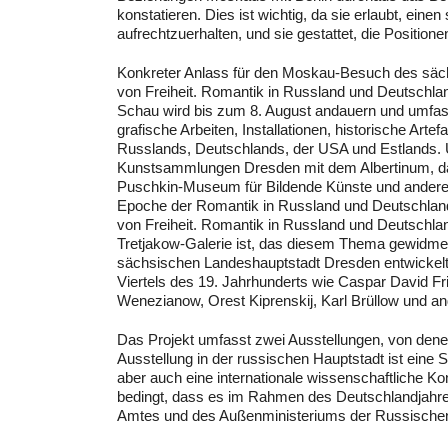
konstatieren. Dies ist wichtig, da sie erlaubt, e
aufrechtzuerhalten, und sie gestattet, die Positione
Konkreter Anlass für den Moskau-Besuch des säch
von Freiheit. Romantik in Russland und Deutschlan
Schau wird bis zum 8. August andauern und umfas
grafische Arbeiten, Installationen, historische A
Russlands, Deutschlands, der USA und Estlands. Un
Kunstsammlungen Dresden mit dem Albertinum, das
Puschkin-Museum für Bildende Künste und andere. 
Epoche der Romantik in Russland und Deutschland
von Freiheit. Romantik in Russland und Deutschland
Tretjakow-Galerie ist, das diesem Thema gewidme
sächsischen Landeshauptstadt Dresden entwickelt w
Viertels des 19. Jahrhunderts wie Caspar David Fr
Wenezianow, Orest Kiprenskij, Karl Brüllow und an
Das Projekt umfasst zwei Ausstellungen, von denen
Ausstellung in der russischen Hauptstadt ist eine 
aber auch eine internationale wissenschaftliche K
bedingt, dass es im Rahmen des Deutschlandjahre
Amtes und des Außenministeriums der Russischen 