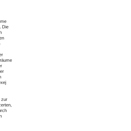
äume
. Die
h
gen
n
er
Träume
er
er
n
exej
 zur
zerten,
urch
n