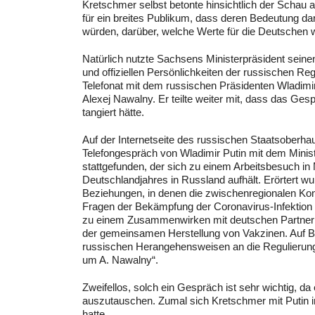
Kretschmer selbst betonte hinsichtlich der Schau 
für ein breites Publikum, dass deren Bedeutung da
würden, darüber, welche Werte für die Deutschen w
Natürlich nutzte Sachsens Ministerpräsident seine
und offiziellen Persönlichkeiten der russischen Re
Telefonat mit dem russischen Präsidenten Wladimi
Alexej Nawalny. Er teilte weiter mit, dass das Gesp
tangiert hätte.
Auf der Internetseite des russischen Staatsoberhau
Telefongespräch von Wladimir Putin mit dem Mini
stattgefunden, der sich zu einem Arbeitsbesuch 
Deutschlandjahres in Russland aufhält. Erörtert w
Beziehungen, in denen die zwischenregionalen Kon
Fragen der Bekämpfung der Coronavirus-Infektion g
zu einem Zusammenwirken mit deutschen Partnern i
der gemeinsamen Herstellung von Vakzinen. Auf Bi
russischen Herangehensweisen an die Regulierung d
um A. Nawalny“.
Zweifellos, solch ein Gespräch ist sehr wichtig, d
auszutauschen. Zumal sich Kretschmer mit Putin im
hatte.