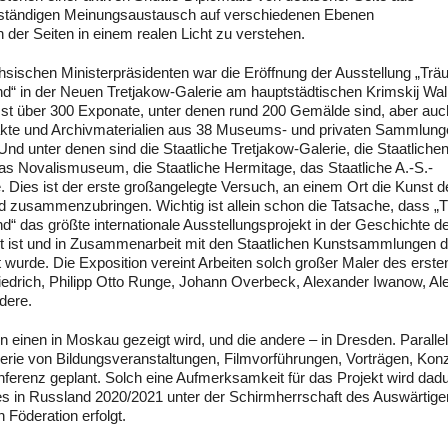
inen ständigen Meinungsaustausch auf verschiedenen Ebenen
n der Seiten in einem realen Licht zu verstehen.
sischen Ministerpräsidenten war die Eröffnung der Ausstellung „Tr
d“ in der Neuen Tretjakow-Galerie am hauptstädtischen Krimskij Wal
st über 300 Exponate, unter denen rund 200 Gemälde sind, aber auc
rtefakte und Archivmaterialien aus 38 Museums- und privaten Sammlun
d unter denen sind die Staatliche Tretjakow-Galerie, die Staatliche
 Novalismuseum, die Staatliche Hermitage, das Staatliche A.-S.-
Dies ist der erste großangelegte Versuch, an einem Ort die Kunst d
 zusammenzubringen. Wichtig ist allein schon die Tatsache, dass „
“ das größte internationale Ausstellungsprojekt in der Geschichte d
t ist und in Zusammenarbeit mit den Staatlichen Kunstsammlungen d
urde. Die Exposition vereint Arbeiten solch großer Maler des erste
iedrich, Philipp Otto Runge, Johann Overbeck, Alexander Iwanow, Al
dere.
 einen in Moskau gezeigt wird, und die andere – in Dresden. Parallel
Serie von Bildungsveranstaltungen, Filmvorführungen, Vorträgen, Kon
onferenz geplant. Solch eine Aufmerksamkeit für das Projekt wird dad
s in Russland 2020/2021 unter der Schirmherrschaft des Auswärtige
Föderation erfolgt.