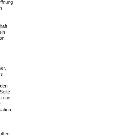
öffnung
n
haft
ein
von
er,
es
 den
Seite
n und
e
uation
offen