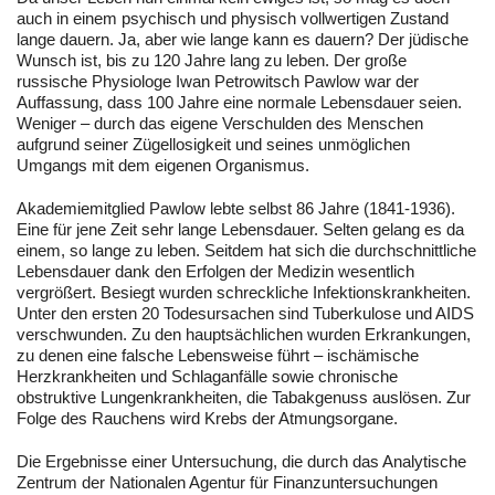
auch in einem psychisch und physisch vollwertigen Zustand
lange dauern. Ja, aber wie lange kann es dauern? Der jüdische
Wunsch ist, bis zu 120 Jahre lang zu leben. Der große
russische Physiologe Iwan Petrowitsch Pawlow war der
Auffassung, dass 100 Jahre eine normale Lebensdauer seien.
Weniger – durch das eigene Verschulden des Menschen
aufgrund seiner Zügellosigkeit und seines unmöglichen
Umgangs mit dem eigenen Organismus.
Akademiemitglied Pawlow lebte selbst 86 Jahre (1841-1936).
Eine für jene Zeit sehr lange Lebensdauer. Selten gelang es da
einem, so lange zu leben. Seitdem hat sich die durchschnittliche
Lebensdauer dank den Erfolgen der Medizin wesentlich
vergrößert. Besiegt wurden schreckliche Infektionskrankheiten.
Unter den ersten 20 Todesursachen sind Tuberkulose und AIDS
verschwunden. Zu den hauptsächlichen wurden Erkrankungen,
zu denen eine falsche Lebensweise führt – ischämische
Herzkrankheiten und Schlaganfälle sowie chronische
obstruktive Lungenkrankheiten, die Tabakgenuss auslösen. Zur
Folge des Rauchens wird Krebs der Atmungsorgane.
Die Ergebnisse einer Untersuchung, die durch das Analytische
Zentrum der Nationalen Agentur für Finanzuntersuchungen