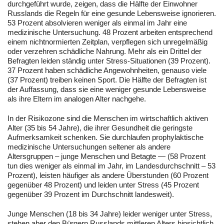
durchgeführt wurde, zeigen, dass die Hälfte der Einwohner
Russlands die Regeln für eine gesunde Lebensweise ignorieren.
53 Prozent absolvieren weniger als einmal im Jahr eine
medizinische Untersuchung. 48 Prozent arbeiten entsprechend
einem nichtnormierten Zeitplan, verpflegen sich unregelmäßig
oder verzehren schädliche Nahrung. Mehr als ein Drittel der
Befragten leiden ständig unter Stress-Situationen (39 Prozent).
37 Prozent haben schädliche Angewohnheiten, genauso viele
(37 Prozent) treiben keinen Sport. Die Hälfte der Befragten ist
der Auffassung, dass sie eine weniger gesunde Lebensweise
als ihre Eltern im analogen Alter nachgehe.
In der Risikozone sind die Menschen im wirtschaftlich aktiven
Alter (35 bis 54 Jahre), die ihrer Gesundheit die geringste
Aufmerksamkeit schenken. Sie durchlaufen prophylaktische
medizinische Untersuchungen seltener als andere
Altersgruppen – junge Menschen und Betagte — (58 Prozent
tun dies weniger als einmal im Jahr, im Landesdurchschnitt – 53
Prozent), leisten häufiger als andere Überstunden (60 Prozent
gegenüber 48 Prozent) und leiden unter Stress (45 Prozent
gegenüber 39 Prozent im Durchschnitt landesweit).
Junge Menschen (18 bis 34 Jahre) leider weniger unter Stress,
stehen aber den Bürgern Russlands mittleren Alters hinsichtlich