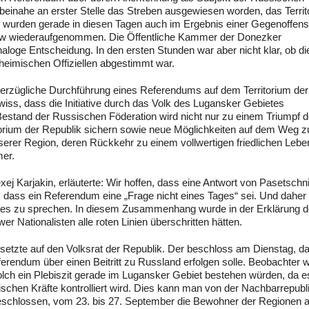
 beinahe an erster Stelle das Streben ausgewiesen worden, das Terri
e wurden gerade in diesen Tagen auch im Ergebnis einer Gegenoffens
kow wiederaufgenommen. Die Öffentliche Kammer der Donezker
aloge Entscheidung. In den ersten Stunden war aber nicht klar, ob di
heimischen Offiziellen abgestimmt war.
nverzügliche Durchführung eines Referendums auf dem Territorium de
wiss, dass die Initiative durch das Volk des Lugansker Gebietes
 Bestand der Russischen Föderation wird nicht nur zu einem Triumpf d
itorium der Republik sichern sowie neue Möglichkeiten auf dem Weg z
serer Region, deren Rückkehr zu einem vollwertigen friedlichen Lebe
mer.
ej Karjakin, erläuterte: Wir hoffen, dass eine Antwort von Pasetschni
er, dass ein Referendum eine „Frage nicht eines Tages“ sei. Und daher
eses zu sprechen. In diesem Zusammenhang wurde in der Erklärung d
r Nationalisten alle roten Linien überschritten hätten.
d setzte auf den Volksrat der Republik. Der beschloss am Dienstag, d
rendum über einen Beitritt zu Russland erfolgen solle. Beobachter 
olch ein Plebiszit gerade im Lugansker Gebiet bestehen würden, da e
hen Kräfte kontrolliert wird. Dies kann man von der Nachbarrepub
 beschlossen, vom 23. bis 27. September die Bewohner der Regionen a