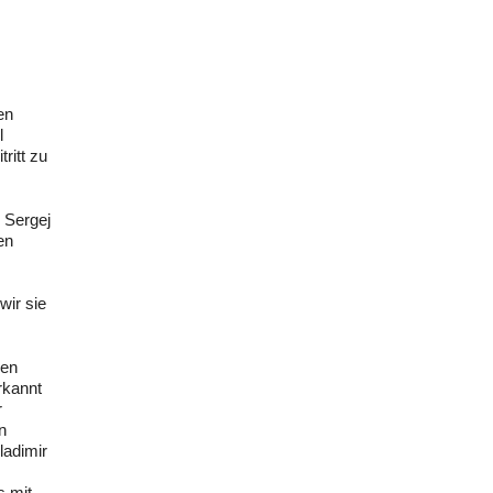
en
l
ritt zu
 Sergej
en
wir sie
hen
rkannt
r
n
ladimir
s mit