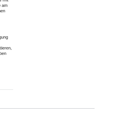
re am
nen
igung
ieren,
eben