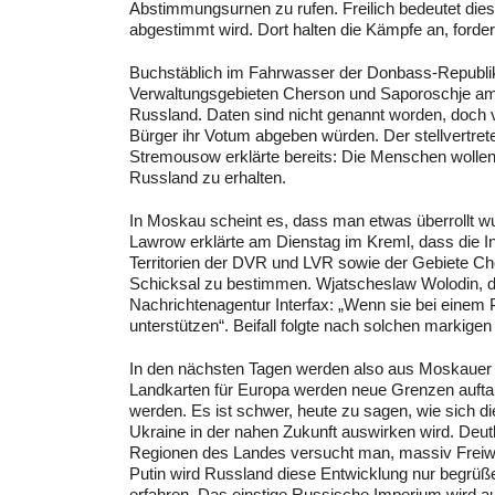
Abstimmungsurnen zu rufen. Freilich bedeutet die
abgestimmt wird. Dort halten die Kämpfe an, forder
Buchstäblich im Fahrwasser der Donbass-Republik 
Verwaltungsgebieten Cherson und Saporoschje am D
Russland. Daten sind nicht genannt worden, doch 
Bürger ihr Votum abgeben würden. Der stellvertrete
Stremousow erklärte bereits: Die Menschen wollen 
Russland zu erhalten.
In Moskau scheint es, dass man etwas überrollt w
Lawrow erklärte am Dienstag im Kreml, dass die I
Territorien der DVR und LVR sowie der Gebiete C
Schicksal zu bestimmen. Wjatscheslaw Wolodin, de
Nachrichtenagentur Interfax: „Wenn sie bei einem Pl
unterstützen“. Beifall folgte nach solchen markig
In den nächsten Tagen werden also aus Moskauer S
Landkarten für Europa werden neue Grenzen aufta
werden. Es ist schwer, heute zu sagen, wie sich di
Ukraine in der nahen Zukunft auswirken wird. Deutl
Regionen des Landes versucht man, massiv Freiwilli
Putin wird Russland diese Entwicklung nur begrüß
erfahren. Das einstige Russische Imperium wird au