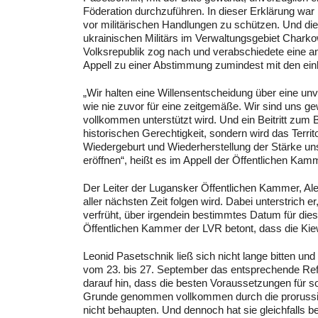
Föderation durchzuführen. In dieser Erklärung war
vor militärischen Handlungen zu schützen. Und di
ukrainischen Militärs im Verwaltungsgebiet Char
Volksrepublik zog nach und verabschiedete eine an
Appell zu einer Abstimmung zumindest mit den ein
„Wir halten eine Willensentscheidung über eine u
wie nie zuvor für eine zeitgemäße. Wir sind uns ge
vollkommen unterstützt wird. Und ein Beitritt zum
historischen Gerechtigkeit, sondern wird das Terr
Wiedergeburt und Wiederherstellung der Stärke un
eröffnen“, heißt es im Appell der Öffentlichen Kam
Der Leiter der Lugansker Öffentlichen Kammer, Alex
aller nächsten Zeit folgen wird. Dabei unterstrich 
verfrüht, über irgendein bestimmtes Datum für di
Öffentlichen Kammer der LVR betont, dass die Kiewe
Leonid Pasetschnik ließ sich nicht lange bitten un
vom 23. bis 27. September das entsprechende Refe
darauf hin, dass die besten Voraussetzungen für s
Grunde genommen vollkommen durch die prorussisc
nicht behaupten. Und dennoch hat sie gleichfalls