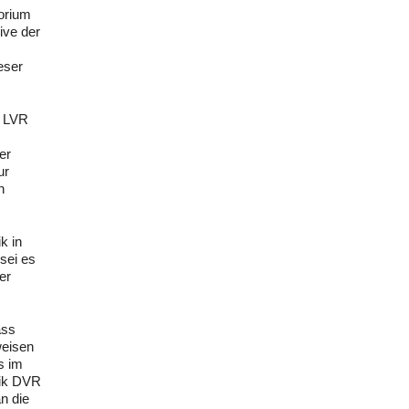
torium
ive der
eser
r LVR
er
ur
n
k in
 sei es
er
ass
weisen
s im
lik DVR
n die