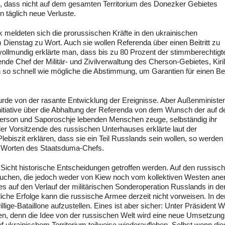
s, dass nicht auf dem gesamten Territorium des Donezker Gebietes
n täglich neue Verluste.
meldeten sich die prorussischen Kräfte in den ukrainischen
ienstag zu Wort. Auch sie wollen Referenda über einen Beitritt zu
vollmundig erklärte man, dass bis zu 80 Prozent der stimmberechtigt
nde Chef der Militär- und Zivilverwaltung des Cherson-Gebietes, Kiril
so schnell wie mögliche die Abstimmung, um Garantien für einen Beit
urde von der rasante Entwicklung der Ereignisse. Aber Außenminister
nitiative über die Abhaltung der Referenda von dem Wunsch der auf d
herson und Saporoschje lebenden Menschen zeuge, selbständig ihr
r Vorsitzende des russischen Unterhauses erklärte laut der
ebiszit erklären, dass sie ein Teil Russlands sein wollen, so werden 
en Worten des Staatsduma-Chefs.
icht historische Entscheidungen getroffen werden. Auf den russisc
uchen, die jedoch weder von Kiew noch vom kollektiven Westen ane
es auf den Verlauf der militärischen Sonderoperation Russlands in de
iche Erfolge kann die russische Armee derzeit nicht vorweisen. In de
ge-Bataillone aufzustellen. Eines ist aber sicher: Unter Präsident W
en, denn die Idee von der russischen Welt wird eine neue Umsetzung
f ukrainischem Territorium teilweise wiederaufleben. Selbst wenn die