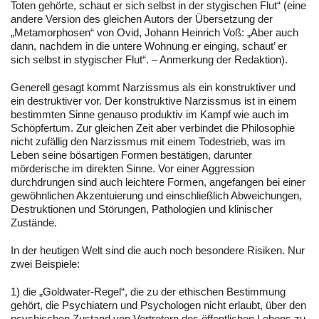
Toten gehörte, schaut er sich selbst in der stygischen Flut“ (eine
andere Version des gleichen Autors der Übersetzung der
„Metamorphosen“ von Ovid, Johann Heinrich Voß: „Aber auch
dann, nachdem in die untere Wohnung er einging, schaut’ er
sich selbst in stygischer Flut“. – Anmerkung der Redaktion).
Generell gesagt kommt Narzissmus als ein konstruktiver und
ein destruktiver vor. Der konstruktive Narzissmus ist in einem
bestimmten Sinne genauso produktiv im Kampf wie auch im
Schöpfertum. Zur gleichen Zeit aber verbindet die Philosophie
nicht zufällig den Narzissmus mit einem Todestrieb, was im
Leben seine bösartigen Formen bestätigen, darunter
mörderische im direkten Sinne. Vor einer Aggression
durchdrungen sind auch leichtere Formen, angefangen bei einer
gewöhnlichen Akzentuierung und einschließlich Abweichungen,
Destruktionen und Störungen, Pathologien und klinischer
Zustände.
In der heutigen Welt sind die auch noch besondere Risiken. Nur
zwei Beispiele:
1) die „Goldwater-Regel“, die zu der ethischen Bestimmung
gehört, die Psychiatern und Psychologen nicht erlaubt, über den
psychischen Zustand von Vertretern des öffentlichen Lebens zu