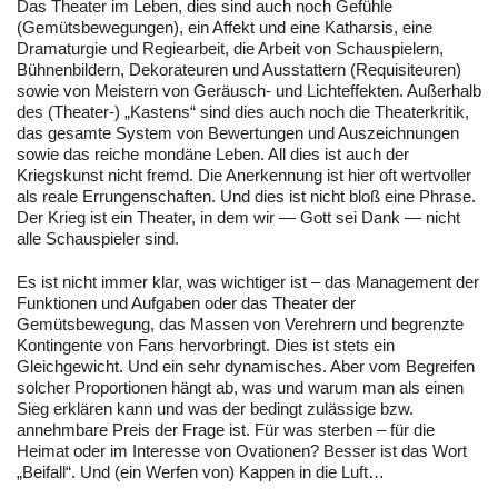
Das Theater im Leben, dies sind auch noch Gefühle
(Gemütsbewegungen), ein Affekt und eine Katharsis, eine
Dramaturgie und Regiearbeit, die Arbeit von Schauspielern,
Bühnenbildern, Dekorateuren und Ausstattern (Requisiteuren)
sowie von Meistern von Geräusch- und Lichteffekten. Außerhalb
des (Theater-) „Kastens“ sind dies auch noch die Theaterkritik,
das gesamte System von Bewertungen und Auszeichnungen
sowie das reiche mondäne Leben. All dies ist auch der
Kriegskunst nicht fremd. Die Anerkennung ist hier oft wertvoller
als reale Errungenschaften. Und dies ist nicht bloß eine Phrase.
Der Krieg ist ein Theater, in dem wir — Gott sei Dank — nicht
alle Schauspieler sind.
Es ist nicht immer klar, was wichtiger ist – das Management der
Funktionen und Aufgaben oder das Theater der
Gemütsbewegung, das Massen von Verehrern und begrenzte
Kontingente von Fans hervorbringt. Dies ist stets ein
Gleichgewicht. Und ein sehr dynamisches. Aber vom Begreifen
solcher Proportionen hängt ab, was und warum man als einen
Sieg erklären kann und was der bedingt zulässige bzw.
annehmbare Preis der Frage ist. Für was sterben – für die
Heimat oder im Interesse von Ovationen? Besser ist das Wort
„Beifall“. Und (ein Werfen von) Kappen in die Luft…