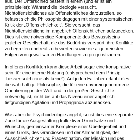
aus. Der Unterschied besteht in einem (und er ist ein
prinzipieller): Während die Ideologie versucht,
Nichtoffensichtliches als Offensichtliches darzustellen, so
befasst sich die Philosophie dagegen mit einer systematischen
Kritik der „Offensichtlichkeit“. Sie versucht, das
Nichtoffensichtliche im angeblich Offensichtlichen aufzudecken.
Dies ist eine notwendige Komponente des Bewusstseins
jeglicher Gesellschaft, die das Bedürfnis verspürt, ihre Konflikte
zu begreifen und real zu bewerten sowie die allgemeinsten
Folgen von gewaltsamen Handlungen zu prognostizieren.
In offenen Konflikten kann diese Arbeit sogar eine konspirative
sein, für eine interne Nutzung (entsprechend dem Prinzip
„besser solch eine als keine“). Auf jeden Fall aber erlaubt dies,
die wahrhaftige Philosophie, die für eine unvoreingenommene
Orientierung in der Welt und in der großen Geschichte
notwendig ist, nicht bis auf das Niveau einer angeblich
tiefgründigen Agitation und Propaganda abzusacken.
Was aber die Psychoideologie angeht, so ist dies eine separate
Zone für die Ausgestaltung kollektiver Grundsätze und
Wünsche, gemeinsamer Komplexe einer Überlegenheit und
eines Grolls, des Grandiosen und der Allmächtigkeit, der
Ausschließlichkeit und Prädestination, der Mission und des