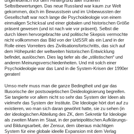
ungeheuerlich vor dem Hintergrund aller früheren
Selbstbewertungen. Das neue Russland war kaum zur Welt
gekommen, doch im Bewusstsein und im Unbewussten der
Gesellschaft war noch lange die Psychoideologie von einem
einmaligen Schicksal und einer globalen und historischen Größe
präsent gewesen (und ist nach wie vor präsent). Selbst die
durch Ideen hervorgebrachte und politische Skepsis vermochte
nicht vollkommen das Bild von der UdSSR als ein Land in der
Rolle eines Vorreiters des Zivilisationsfortschritts, das sich auf
dem Höhepunkt der weltweiten historischen Entwicklung
befindet, auslöschen. Dies lag tiefer als die „stilistischen“ und
anderen Meinungsverschiedenheiten. Und mit solch einer
Psychoideologie war das Land in die System-Krisen der 1990er
geraten!
Umso mehr muss man die ganze Bedingtheit und gar das
Illusorische der postsowjetischen Deideologisierung begreifen.
Sie tangierte vor allem nicht so sehr das System der Ideen als
vielmehr das System der Institute. Die Ideologie hört dort auf zu
existieren, wo man sich daran gewöhnt hatte, sie zu sehen (in
der ideologischen Abteilung des ZK, dem Sekretär für Ideologie
als zweiten Mann im Staat, in der parteipolitischen Aufklärungs-
und Bildungsarbeit, der Zensur, dem überaus mächtigen
System für eine globale ideelle Expansion mit dem Verlag