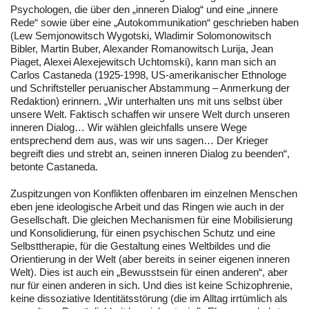
Psychologen, die über den „inneren Dialog“ und eine „innere
Rede“ sowie über eine „Autokommunikation“ geschrieben haben
(Lew Semjonowitsch Wygotski, Wladimir Solomonowitsch
Bibler, Martin Buber, Alexander Romanowitsch Lurija, Jean
Piaget, Alexei Alexejewitsch Uchtomski), kann man sich an
Carlos Castaneda (1925-1998, US-amerikanischer Ethnologe
und Schriftsteller peruanischer Abstammung – Anmerkung der
Redaktion) erinnern. „Wir unterhalten uns mit uns selbst über
unsere Welt. Faktisch schaffen wir unsere Welt durch unseren
inneren Dialog… Wir wählen gleichfalls unsere Wege
entsprechend dem aus, was wir uns sagen… Der Krieger
begreift dies und strebt an, seinen inneren Dialog zu beenden“,
betonte Castaneda.
Zuspitzungen von Konflikten offenbaren im einzelnen Menschen
eben jene ideologische Arbeit und das Ringen wie auch in der
Gesellschaft. Die gleichen Mechanismen für eine Mobilisierung
und Konsolidierung, für einen psychischen Schutz und eine
Selbsttherapie, für die Gestaltung eines Weltbildes und die
Orientierung in der Welt (aber bereits in seiner eigenen inneren
Welt). Dies ist auch ein „Bewusstsein für einen anderen“, aber
nur für einen anderen in sich. Und dies ist keine Schizophrenie,
keine dissoziative Identitätsstörung (die im Alltag irrtümlich als