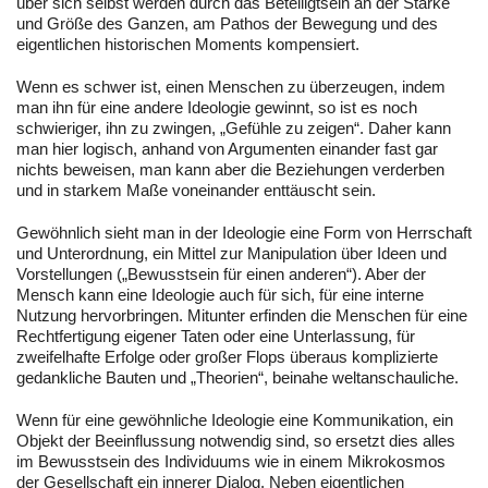
über sich selbst werden durch das Beteiligtsein an der Stärke
und Größe des Ganzen, am Pathos der Bewegung und des
eigentlichen historischen Moments kompensiert.
Wenn es schwer ist, einen Menschen zu überzeugen, indem
man ihn für eine andere Ideologie gewinnt, so ist es noch
schwieriger, ihn zu zwingen, „Gefühle zu zeigen“. Daher kann
man hier logisch, anhand von Argumenten einander fast gar
nichts beweisen, man kann aber die Beziehungen verderben
und in starkem Maße voneinander enttäuscht sein.
Gewöhnlich sieht man in der Ideologie eine Form von Herrschaft
und Unterordnung, ein Mittel zur Manipulation über Ideen und
Vorstellungen („Bewusstsein für einen anderen“). Aber der
Mensch kann eine Ideologie auch für sich, für eine interne
Nutzung hervorbringen. Mitunter erfinden die Menschen für eine
Rechtfertigung eigener Taten oder eine Unterlassung, für
zweifelhafte Erfolge oder großer Flops überaus komplizierte
gedankliche Bauten und „Theorien“, beinahe weltanschauliche.
Wenn für eine gewöhnliche Ideologie eine Kommunikation, ein
Objekt der Beeinflussung notwendig sind, so ersetzt dies alles
im Bewusstsein des Individuums wie in einem Mikrokosmos
der Gesellschaft ein innerer Dialog. Neben eigentlichen