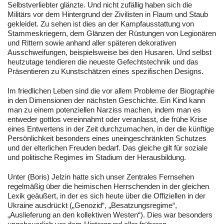
Selbstverliebter glänzte. Und nicht zufällig haben sich die
Militärs vor dem Hintergrund der Zivilisten in Flaum und Staub
gekleidet. Zu sehen ist dies an der Kampfausstattung von
Stammeskriegern, dem Glänzen der Rüstungen von Legionären
und Rittern sowie anhand aller späteren dekorativen
Ausschweifungen, beispielsweise bei den Husaren. Und selbst
heutzutage tendieren die neueste Gefechtstechnik und das
Präsentieren zu Kunstschätzen eines spezifischen Designs.
Im friedlichen Leben sind die vor allem Probleme der Biographie
in den Dimensionen der nächsten Geschichte. Ein Kind kann
man zu einem potenziellen Narziss machen, indem man es
entweder gottlos vereinnahmt oder veranlasst, die frühe Krise
eines Entwertens in der Zeit durchzumachen, in der die künftige
Persönlichkeit besonders eines uneingeschränkten Schutzes
und der elterlichen Freuden bedarf. Das gleiche gilt für soziale
und politische Regimes im Stadium der Herausbildung.
Unter (Boris) Jelzin hatte sich unser Zentrales Fernsehen
regelmäßig über die heimischen Herrschenden in der gleichen
Lexik geäußert, in der es sich heute über die Offiziellen in der
Ukraine ausdrückt („Genozid“, „Besatzungsregime“,
„Auslieferung an den kollektiven Westen“). Dies war besonders