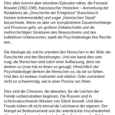
Dies alles kommt aber einzelnen Episoden näher, die Fernand
Braudel (1902-1985, französischer Historiker – Anmerkung der
Redaktion) als „Geschichte der Ereignisse“ (französisch:
histoire événementielle) und sogar „historischen Staub“
bezeichnete. Wenn es aber um kompliziertere Zusammenhänge
und Prozesse geht, um größere Zeitabschnitte und die
mehrschichtigen Strukturen des Bewusstseins und des
kollektiven Unbewussten, spielt die Psychoideologie ihre Rechte
aus.
Die Ideologie als solche orientiert den Menschen in der Welt, der
Geschichte und den Beziehungen. Und wie banal dies sein
mag, die Menschen sind solch einer Auffassung, denn sie
denken so (man hat es ihnen so gesagt). Hinsichtlich der
Psychoideologie denken die Menschen so, da sie so fühlen.
Und dies ist weitaus markanter und stärker. Oder zumindest
nicht so schwermütig, wie in einer Provinz am Meer.
Dies sind die Chinesen, die abwarten, bis die Leichen der
Feinde vorbeizutreiben beginnen. Die Russen sind in
schicksalsschweren Minuten von Glück beseelt. Und diese
Freude trüben oft nicht einmal die Leichname der eigenen. Der
Mangel an Bedeutsamkeit und die unterdrückte Unzufriedenheit