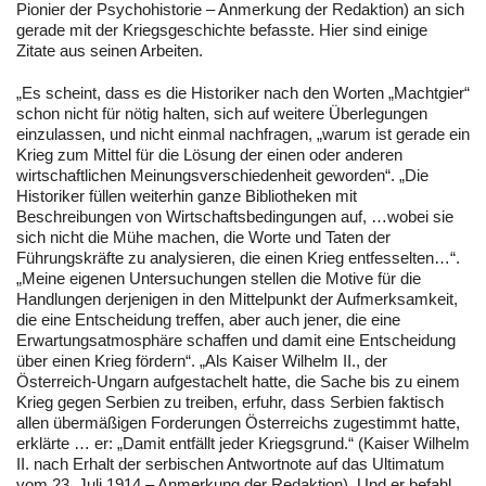
Pionier der Psychohistorie – Anmerkung der Redaktion) an sich
gerade mit der Kriegsgeschichte befasste. Hier sind einige
Zitate aus seinen Arbeiten.
„Es scheint, dass es die Historiker nach den Worten „Machtgier“
schon nicht für nötig halten, sich auf weitere Überlegungen
einzulassen, und nicht einmal nachfragen, „warum ist gerade ein
Krieg zum Mittel für die Lösung der einen oder anderen
wirtschaftlichen Meinungsverschiedenheit geworden“. „Die
Historiker füllen weiterhin ganze Bibliotheken mit
Beschreibungen von Wirtschaftsbedingungen auf, …wobei sie
sich nicht die Mühe machen, die Worte und Taten der
Führungskräfte zu analysieren, die einen Krieg entfesselten…“.
„Meine eigenen Untersuchungen stellen die Motive für die
Handlungen derjenigen in den Mittelpunkt der Aufmerksamkeit,
die eine Entscheidung treffen, aber auch jener, die eine
Erwartungsatmosphäre schaffen und damit eine Entscheidung
über einen Krieg fördern“. „Als Kaiser Wilhelm II., der
Österreich-Ungarn aufgestachelt hatte, die Sache bis zu einem
Krieg gegen Serbien zu treiben, erfuhr, dass Serbien faktisch
allen übermäßigen Forderungen Österreichs zugestimmt hatte,
erklärte … er: „Damit entfällt jeder Kriegsgrund.“ (Kaiser Wilhelm
II. nach Erhalt der serbischen Antwortnote auf das Ultimatum
vom 23. Juli 1914 – Anmerkung der Redaktion). Und er befahl