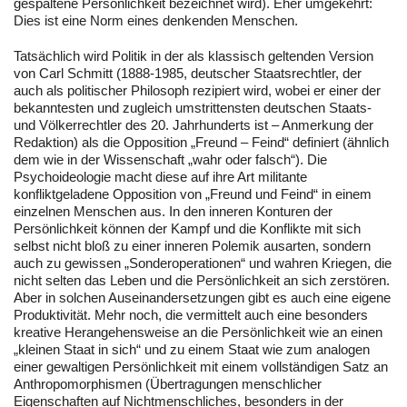
gespaltene Persönlichkeit bezeichnet wird). Eher umgekehrt:
Dies ist eine Norm eines denkenden Menschen.
Tatsächlich wird Politik in der als klassisch geltenden Version
von Carl Schmitt (1888-1985, deutscher Staatsrechtler, der
auch als politischer Philosoph rezipiert wird, wobei er einer der
bekanntesten und zugleich umstrittensten deutschen Staats-
und Völkerrechtler des 20. Jahrhunderts ist – Anmerkung der
Redaktion) als die Opposition „Freund – Feind“ definiert (ähnlich
dem wie in der Wissenschaft „wahr oder falsch“). Die
Psychoideologie macht diese auf ihre Art militante
konfliktgeladene Opposition von „Freund und Feind“ in einem
einzelnen Menschen aus. In den inneren Konturen der
Persönlichkeit können der Kampf und die Konflikte mit sich
selbst nicht bloß zu einer inneren Polemik ausarten, sondern
auch zu gewissen „Sonderoperationen“ und wahren Kriegen, die
nicht selten das Leben und die Persönlichkeit an sich zerstören.
Aber in solchen Auseinandersetzungen gibt es auch eine eigene
Produktivität. Mehr noch, die vermittelt auch eine besonders
kreative Herangehensweise an die Persönlichkeit wie an einen
„kleinen Staat in sich“ und zu einem Staat wie zum analogen
einer gewaltigen Persönlichkeit mit einem vollständigen Satz an
Anthropomorphismen (Übertragungen menschlicher
Eigenschaften auf Nichtmenschliches, besonders in der