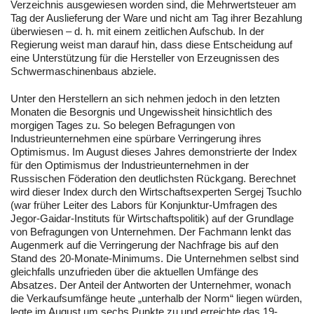
Verzeichnis ausgewiesen worden sind, die Mehrwertsteuer am
Tag der Auslieferung der Ware und nicht am Tag ihrer Bezahlung
überwiesen – d. h. mit einem zeitlichen Aufschub. In der
Regierung weist man darauf hin, dass diese Entscheidung auf
eine Unterstützung für die Hersteller von Erzeugnissen des
Schwermaschinenbaus abziele.
Unter den Herstellern an sich nehmen jedoch in den letzten
Monaten die Besorgnis und Ungewissheit hinsichtlich des
morgigen Tages zu. So belegen Befragungen von
Industrieunternehmen eine spürbare Verringerung ihres
Optimismus. Im August dieses Jahres demonstrierte der Index
für den Optimismus der Industrieunternehmen in der
Russischen Föderation den deutlichsten Rückgang. Berechnet
wird dieser Index durch den Wirtschaftsexperten Sergej Tsuchlo
(war früher Leiter des Labors für Konjunktur-Umfragen des
Jegor-Gaidar-Instituts für Wirtschaftspolitik) auf der Grundlage
von Befragungen von Unternehmen. Der Fachmann lenkt das
Augenmerk auf die Verringerung der Nachfrage bis auf den
Stand des 20-Monate-Minimums. Die Unternehmen selbst sind
gleichfalls unzufrieden über die aktuellen Umfänge des
Absatzes. Der Anteil der Antworten der Unternehmer, wonach
die Verkaufsumfänge heute „unterhalb der Norm“ liegen würden,
legte im August um sechs Punkte zu und erreichte das 19-