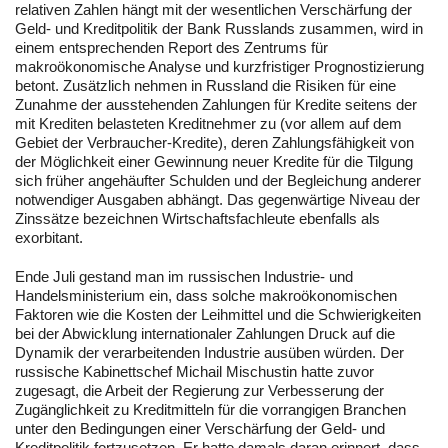
relativen Zahlen hängt mit der wesentlichen Verschärfung der
Geld- und Kreditpolitik der Bank Russlands zusammen, wird in
einem entsprechenden Report des Zentrums für
makroökonomische Analyse und kurzfristiger Prognostizierung
betont. Zusätzlich nehmen in Russland die Risiken für eine
Zunahme der ausstehenden Zahlungen für Kredite seitens der
mit Krediten belasteten Kreditnehmer zu (vor allem auf dem
Gebiet der Verbraucher-Kredite), deren Zahlungsfähigkeit von
der Möglichkeit einer Gewinnung neuer Kredite für die Tilgung
sich früher angehäufter Schulden und der Begleichung anderer
notwendiger Ausgaben abhängt. Das gegenwärtige Niveau der
Zinssätze bezeichnen Wirtschaftsfachleute ebenfalls als
exorbitant.
Ende Juli gestand man im russischen Industrie- und
Handelsministerium ein, dass solche makroökonomischen
Faktoren wie die Kosten der Leihmittel und die Schwierigkeiten
bei der Abwicklung internationaler Zahlungen Druck auf die
Dynamik der verarbeitenden Industrie ausüben würden. Der
russische Kabinettschef Michail Mischustin hatte zuvor
zugesagt, die Arbeit der Regierung zur Verbesserung der
Zugänglichkeit zu Kreditmitteln für die vorrangigen Branchen
unter den Bedingungen einer Verschärfung der Geld- und
Kreditpolitik fortzusetzen. Er hatte damals daran erinnert, dass