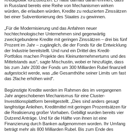
in Russland bereits eine Reihe von Mechanismen wirken
würden, die erlauben würden, Kredite zu reduzierten Zinssätzen
bei einer Subventionierung des Staates zu gewinnen.
„Für die Modernisierung und das Anfahren neuer
hochtechnologischer Unternehmen sind gegenwärtig
zweckgebundene Kredite mit geringen Zinssätzen – drei bis fünf
Prozent im Jahr – zugänglich, die der Fonds für die Entwicklung
der Industrie bereitstellt. Und rund ein Drittel des Kredit-
Portfolios machen Projekte des Kleinunternehmertums und des
Mittelstands aus“, sagte Mischustin, wobei er hinzufügte, dass
bis zum Jahr 2030 der Fonds um 300 Milliarden Rubel finanziell
aufgestockt werde, was „die Gesamthöhe seiner Limits um fast
das 2fache erhöhen wird“.
Begünstigte Kredite werden im Rahmen des im vergangenen
Jahr angeschobenen Mechanismus für eine Cluster-
Investitionsplattform bereitgestellt. „Dies sind anders gesagt
langfristige Anleihen, Kreditmittel mit geringen Prozentsätzen für
die Realisierung großer Vorhaben. Gebilligt wurden bereits vier
Dutzend Anträge. Und für die Hälfte von ihnen ist eine
Finanzierung durch Banken aufgenommen worden. Ihr Umfang
beträgt mehr als 800 Milliarden Rubel. Bis zum Ende des