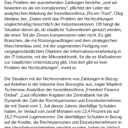
Das Problem der ausstehenden Zahlungen bestehe, „und wir
bewerten es als ein kompliziertes“, pflichtet der Leiter der
analytischen Abteilung der Investitionsfirma „Ricom-Trust“, Oleg
Abeljew, bei. „Dabei steht das Problem der Nichtzahlungen
ungleichmäßig hinsichtlich der Industriesektoren. Oft hängt die
Situation davon ab, ob staatliche Subventionen genutzt werden,
die einen Teil der Zinsen kompensieren oder nicht. Es gibt
Branchen, die mit Rüstungsaufträgen und dem strategischen
Maschinenbau sind, mit der sogenannten Fertigung von
vergegenständlichten Objekten der Informationsverarbeitung in
der IT-Industrie, mit der Mikroelektronik, für die es Maßnahmen
zur staatlichen Unterstützung gibt. Und dort gibt es kein
Problem der Nichtzahlungen“, meint er.
Die Situation mit der Nichtvornahme von Zahlungen in Bezug
auf Anleihen in der Industrie löse Besorgnis aus, sagte Wladimir
Tschernow, Analytiker der Investitionsfirma „Freedom Finance
Global“. „Laut offiziellen Angaben der Zentralbank hat die
Dynamik der Zahl der Rechtspersonen und Einzelunternehmer,
die mit Stand vom 1. Juli dieses Jahres überfällige Schulden
haben, im Verlauf von zwölf Monaten von 13,4 Prozent bis auf
16,2 Prozent zugenommen. Die überfälligen Schulden in Bezug
auf die Kredite, die Rechtspersonen und Einzelunternehmern in
den Verarbeitungsbetrieben gewährt wurden, haben im Verlauf