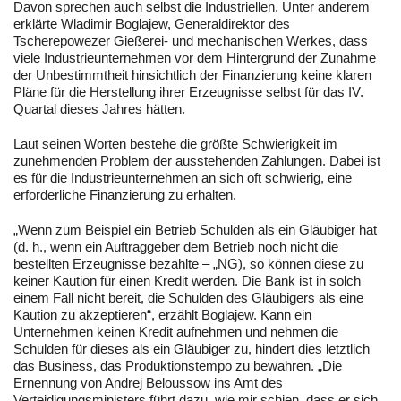
Davon sprechen auch selbst die Industriellen. Unter anderem
erklärte Wladimir Boglajew, Generaldirektor des
Tscherepowezer Gießerei- und mechanischen Werkes, dass
viele Industrieunternehmen vor dem Hintergrund der Zunahme
der Unbestimmtheit hinsichtlich der Finanzierung keine klaren
Pläne für die Herstellung ihrer Erzeugnisse selbst für das IV.
Quartal dieses Jahres hätten.
Laut seinen Worten bestehe die größte Schwierigkeit im
zunehmenden Problem der ausstehenden Zahlungen. Dabei ist
es für die Industrieunternehmen an sich oft schwierig, eine
erforderliche Finanzierung zu erhalten.
„Wenn zum Beispiel ein Betrieb Schulden als ein Gläubiger hat
(d. h., wenn ein Auftraggeber dem Betrieb noch nicht die
bestellten Erzeugnisse bezahlte – „NG), so können diese zu
keiner Kaution für einen Kredit werden. Die Bank ist in solch
einem Fall nicht bereit, die Schulden des Gläubigers als eine
Kaution zu akzeptieren“, erzählt Boglajew. Kann ein
Unternehmen keinen Kredit aufnehmen und nehmen die
Schulden für dieses als ein Gläubiger zu, hindert dies letztlich
das Business, das Produktionstempo zu bewahren. „Die
Ernennung von Andrej Beloussow ins Amt des
Verteidigungsministers führt dazu, wie mir schien, dass er sich