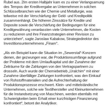
Rubel aus. 2Im ersten Halbjahr kam es zu einer Verlangsamung
des Tempos der Kreditvergabe an Unternehmen in solchen
Schlüsselbranchen wie der Chemie und Metallurgie, was
teilweise mit der Verschärfung der Geld- und Kreditpolitik
zusammenhängt. Die höheren Zinssätze für Kredite und
Deposite sowie die Verschärfung der Bedingungen für eine
Kreditgewährung veranlassten viele Unternehmen, die Kosten
zu reduzieren und ihre Finanzstrategien einer Revision zu
unterziehen“, sagte Jaroslaw Kabakow, Strategiedirektor des
Investitionsunternehmens „Finam“.
„Als ein Beispiel kann die Situation im „Sewerstal“-Konzern
dienen, der gezwungen war, die Produktionsumfänge aufgrund
der Probleme mit dem Umlaufkapital und der Zunahme der
Zeiträume für die Zahlungen von den Vertragspartnern zu
drosseln. Auch wurde der Chemiebetrieb „Uralchim“ mit einer
Zunahme überfälliger Zahlungen konfrontiert, was den Einkauf
von Rohstoffmaterialien und die Aufrechterhaltung der
Produktionsprozesse erschwert. Klein- und mittelständische
Unternehmen, solche wie Textilhersteller und Kleinunternehmen
für die Instandsetzung von Maschinen, werden ebenfalls mit
Schwierigkeiten beim Erhalt einer kurzfristigen Finanzierung
konfrontiert“, betont der Analytiker.