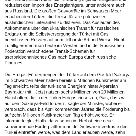
reduziert den Import des Energieträgers, unter anderem auch
aus Russland. Die großen Gasvorräte im Schwarzen Meer
erlauben den Türken, die Preise für alle potenziellen
ausländischen Lieferanten zu diktieren. Das Auslaufen des
Abkommens über den ukrainischen Transit für russisches
Erdgas und die Selbstversorgung der Türkei mit Gas
beeinflussen Russen auf unmittelbarste Art und Weise. Nicht
zufällig erörtert man heute im Westen und in der Russischen
Föderation verschiedene Transit-Schemen für
aserbaidschanisches Gas nach Europa durch russische
Pipelines.
Die Erdgas-Fördermengen der Türkei auf dem Gasfeld Sakarya
im Schwarzen Meer hätten bereits 6 Millionen Kubikmeter am
Tag erreicht, teilte der türkische Energieminister Alparslan
Bayraktar mit. „Jetzt nutzen sechs Millionen von 20 Millionen
Haushalten, die in der Türkei Erdgas einsetzen, Gas, dass wir
auf dem Sakarya-Feld fördern“, sagte der Minister, wobei er
versprach, dass bis April kommenden Jahres die Förderung bis
auf zehn Millionen Kubikmeter am Tag erhöht werde. Er
informierte gleichfalls, dass schon im Herbst eine neue
schwimmende Förderplattform an der Schwarzmeerküste der
Türkei eintreffen werde, was dem Land erlauben werde, zehn