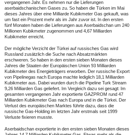
vergangenen Jahr. Es nehmen nur die Lieferungen
aserbaidschanischen Gases zu. So haben die Türken im Mai
dieses Jahres über eine Milliarde Kubikmeter Gas gekauft, was
um fast ein Prozent mehr als im Jahr zuvor ist. In den ersten
fünf Monaten haben die Lieferungen aus Aserbaidschan um 240
Millionen Kubikmeter zugenommen und 4,67 Milliarden
Kubikmeter erreicht.
Der mögliche Verzicht der Türkei auf russisches Gas wird
Russland zusätzlich die Suche nach Absatzmärkten
erschweren. So haben in den ersten sieben Monaten dieses
Jahres die Staaten der Europäischen Union 93 Milliarden
Kubikmeter des Energieträgers erworben. Der russische Export
von Pipelinegas nach Europa machte lediglich 18,1 Milliarden
Kubikmeter aus. Dabei wurden durch die Pipeline Turk Stream
9,26 Milliarden Gas geliefert. Im Vergleich dazu sei gesagt: Im
gesamten vergangenen Jahr exportierte GAZPROM rund 47
Milliarden Kubikmeter Gas nach Europa und in die Türkei. Der
Verlust des europäischen Marktes führte dazu, dass die
russische Gas-Holding im letzten Jahr erstmals seit 1999
Verluste fixieren musste.
Aserbaidschan exportierte in den ersten sieben Monaten dieses
Jahres 14,7 Milliarden Kubikmeter Gas. Etwas mehr als die