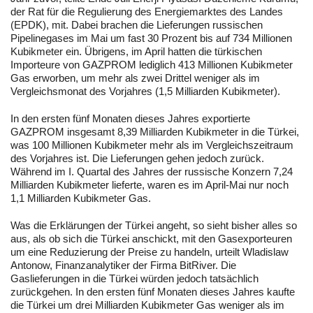
der Rat für die Regulierung des Energiemarktes des Landes
(EPDK), mit. Dabei brachen die Lieferungen russischen
Pipelinegases im Mai um fast 30 Prozent bis auf 734 Millionen
Kubikmeter ein. Übrigens, im April hatten die türkischen
Importeure von GAZPROM lediglich 413 Millionen Kubikmeter
Gas erworben, um mehr als zwei Drittel weniger als im
Vergleichsmonat des Vorjahres (1,5 Milliarden Kubikmeter).
In den ersten fünf Monaten dieses Jahres exportierte
GAZPROM insgesamt 8,39 Milliarden Kubikmeter in die Türkei,
was 100 Millionen Kubikmeter mehr als im Vergleichszeitraum
des Vorjahres ist. Die Lieferungen gehen jedoch zurück.
Während im I. Quartal des Jahres der russische Konzern 7,24
Milliarden Kubikmeter lieferte, waren es im April-Mai nur noch
1,1 Milliarden Kubikmeter Gas.
Was die Erklärungen der Türkei angeht, so sieht bisher alles so
aus, als ob sich die Türkei anschickt, mit den Gasexporteuren
um eine Reduzierung der Preise zu handeln, urteilt Wladislaw
Antonow, Finanzanalytiker der Firma BitRiver. Die
Gaslieferungen in die Türkei würden jedoch tatsächlich
zurückgehen. In den ersten fünf Monaten dieses Jahres kaufte
die Türkei um drei Milliarden Kubikmeter Gas weniger als im