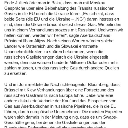
Ende Juli erklärte man in Baku, dass man mit Moskau
Gespräche über eine Beibehaltung des Transits russischen
Gases in die EU durch die Ukraine führe. „Es scheint, dass
beide Seite (die EU und die Ukraine – „NG“) daran interessiert
sind, denn die Ukraine braucht selbst dieses Gas. Wir befinden
uns in einem Verhandlungsprozess mit Russland. Und wenn wir
helfen können, werden wir helfen“, sagte Aserbaidschans
Präsident Ilham Alijew. Nach seinen Worten würden solche
Länder wie Österreich und die Slowakei ernsthafte
Unannehmlichkeiten zu spüren bekommen, wenn die
russischen Gaslieferungen durch die Ukraine eingestellt
werden, denn sie würden hunderte Millionen Dollar oder mehr
zahlen müssen, um das russische Gas durch andere Quellen
zu ersetzen.
Und im Juni meldete die Nachrichtenagentur Bloomberg, dass
Brüssel mit Kiew Verhandlungen über eine Fortsetzung des
russischen Gastransits nach Europa führe. Dabei war eine
andere diskutierte Variante der Kauf und das Einspeisen von
Gas aus Aserbaidschan in russische Pipelines, die in die EU
führen, durch europäische Unternehmen. Die meisten Experten
waren sich damals in der Meinung einig, dass es um Swaps-
Geschäfte gehe, bei denen die Gaslieferungen aus der
Russischen Föderation virtuell als aserbaidschanische