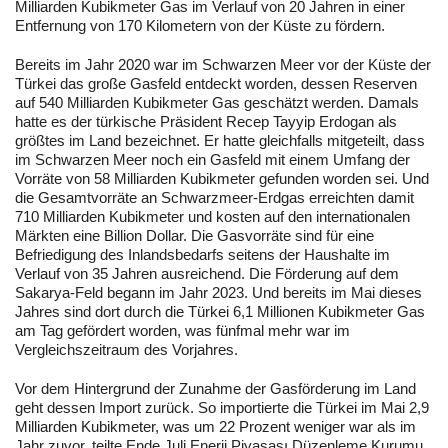
Milliarden Kubikmeter Gas im Verlauf von 20 Jahren in einer
Entfernung von 170 Kilometern von der Küste zu fördern.
Bereits im Jahr 2020 war im Schwarzen Meer vor der Küste der
Türkei das große Gasfeld entdeckt worden, dessen Reserven
auf 540 Milliarden Kubikmeter Gas geschätzt werden. Damals
hatte es der türkische Präsident Recep Tayyip Erdogan als
größtes im Land bezeichnet. Er hatte gleichfalls mitgeteilt, dass
im Schwarzen Meer noch ein Gasfeld mit einem Umfang der
Vorräte von 58 Milliarden Kubikmeter gefunden worden sei. Und
die Gesamtvorräte an Schwarzmeer-Erdgas erreichten damit
710 Milliarden Kubikmeter und kosten auf den internationalen
Märkten eine Billion Dollar. Die Gasvorräte sind für eine
Befriedigung des Inlandsbedarfs seitens der Haushalte im
Verlauf von 35 Jahren ausreichend. Die Förderung auf dem
Sakarya-Feld begann im Jahr 2023. Und bereits im Mai dieses
Jahres sind dort durch die Türkei 6,1 Millionen Kubikmeter Gas
am Tag gefördert worden, was fünfmal mehr war im
Vergleichszeitraum des Vorjahres.
Vor dem Hintergrund der Zunahme der Gasförderung im Land
geht dessen Import zurück. So importierte die Türkei im Mai 2,9
Milliarden Kubikmeter, was um 22 Prozent weniger war als im
Jahr zuvor, teilte Ende Juli Enerji Piyasası Düzenleme Kurumu,