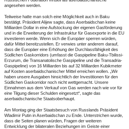
angesehen werden.
Teilweise hatte man solch eine Möglichkeit auch in Baku
bestätigt. Präsident Alijew sagte, dass Aserbaidschan keine
Milliarden Dollar in eine Aufstockung der eigenen Gasförderung
und in die Erweiterung der Infrastruktur für Gasexporte in die EU
investieren werde. Wenn sich die Europäer sperren würden,
dafür Mittel bereitzustellen. Er verwies unter anderem darauf,
dass die Europäer eine Erhöhung der Durchlassfähigkeit des
Südlichen Gaskorridors (umfasst die Gaspipeline Baku-Tbilissi-
Erzurum, die Transanatolische Gaspipeline und die Transadria-
Gaspipeline) von 16 Milliarden bis auf 32 Milliarden Kubikmeter
auf Kosten aserbaidschanischer Mittel erreichen wollen. „Wir
haben unsere Ausgaben hinsichtlich der Investitionen für den
Südlichen Gaskorridor noch nicht wettgemacht. Unsere
Einnahmen aus dem Verkauf von Gas werden nach wie vor für
eine Tilgung dieser Schulden eingesetzt“, sagte das
aserbaidschanische Staatsoberhaupt.
Am Montag ging der Staatsbesuch von Russlands Präsident
Wladimir Putin in Aserbaidschan zu Ende. Unterstrichen wurde,
dass die Seiten planen würden, Fragen der weiteren
Entwicklung der bilateralen Beziehungen im Geiste einer