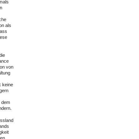
amals
en
sche
on als
bass
hese
die
uance
ion von
ltung
k keine
rgern
b dem
ndern.
ussland
lands
gkeit
ten