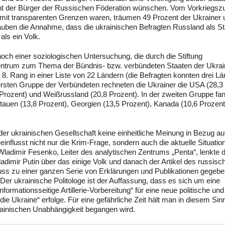
nt der Bürger der Russischen Föderation wünschen. Vom Vorkriegsz
 mit transparenten Grenzen waren, träumen 49 Prozent der Ukrainer 
uben die Annahme, dass die ukrainischen Befragten Russland als St
ls ein Volk.
ch einer soziologischen Untersuchung, die durch die Stiftung
entrum zum Thema der Bündnis- bzw. verbündeten Staaten der Ukrai
8. Rang in einer Liste von 22 Ländern (die Befragten konnten drei Lä
ersten Gruppe der Verbündeten rechneten die Ukrainer die USA (28,3
 Prozent) und Weißrussland (20,8 Prozent). In der zweiten Gruppe fa
itauen (13,8 Prozent), Georgien (13,5 Prozent), Kanada (10,6 Prozent
der ukrainischen Gesellschaft keine einheitliche Meinung in Bezug au
flusst nicht nur die Krim-Frage, sondern auch die aktuelle Situatio
Wladimir Fesenko, Leiter des analytischen Zentrums „Penta“, lenkte d
dimir Putin über das einige Volk und danach der Artikel des russisc
ss zu einer ganzen Serie von Erklärungen und Publikationen gegeb
Der ukrainische Politologe ist der Auffassung, dass es sich um eine
nformationsseitige Artillerie-Vorbereitung“ für eine neue politische und
ie Ukraine“ erfolge. Für eine gefährliche Zeit hält man in diesem Sin
rainischen Unabhängigkeit begangen wird.