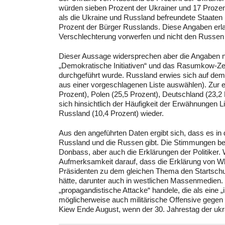
würden sieben Prozent der Ukrainer und 17 Proze
als die Ukraine und Russland befreundete Staaten
Prozent der Bürger Russlands. Diese Angaben erla
Verschlechterung vorwerfen und nicht den Russen a
Dieser Aussage widersprechen aber die Angaben no
„Demokratische Initiativen“ und das Rasumkow-Z
durchgeführt wurde. Russland erwies sich auf dem 
aus einer vorgeschlagenen Liste auswählen). Zur 
Prozent), Polen (25,5 Prozent), Deutschland (23,2
sich hinsichtlich der Häufigkeit der Erwähnungen L
Russland (10,4 Prozent) wieder.
Aus den angeführten Daten ergibt sich, dass es in 
Russland und die Russen gibt. Die Stimmungen beein
Donbass, aber auch die Erklärungen der Politiker. 
Aufmerksamkeit darauf, dass die Erklärung von Wla
Präsidenten zu dem gleichen Thema den Startschu
hätte, darunter auch in westlichen Massenmedien. 
„propagandistische Attacke“ handele, die als eine „i
möglicherweise auch militärische Offensive gegen d
Kiew Ende August, wenn der 30. Jahrestag der uk