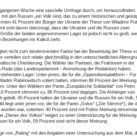
vergangenen Woche eine spezielle Umfrage durch, um herauszufinden:
e mit den Russen „ein Volk sind, das zu einem historischen und geist
mten 41 Prozent der Bürger der Ukraine der These von Wladimir Put
zent sind davon überzeugt, dass die Ukrainer und die Russen zwei
r Größe der beiden angenommenen Lager ist jedoch nicht so groß, w
n Beziehungen ins Kalkül zieht.
ragten nicht zum bestimmenden Faktor bei der Bewertung der These v
verteilen sich relativ gleichmäßig in den unterschiedlichen Altersgr
olitische Orientierung. Die Wähler der Parteien, die Fraktionen in der
Rada (das Landesparlament – Anmerkung der Redaktion) haben,
tehenden Lager. Unter jenen, die für die „Oppositionsplattform – Für
Wadim Rabinowitsch votiert hatten, stimmen 86 Prozent der Meinung
en. Unter den Wählern der Partei „Europäische Solidarität“ von Petro
10 Prozent stimmen zu, 86 Prozent sind dagegen. Die Anhänger von
geteilt. 45 Prozent halten die Ukrainer und die Russen für ein Volk, 
d liegt unter jenen vor, die für die Partei „Golos“ („Die Stimme“), die 
orden war, votierten. 40 Prozent sind mit Putins Meinung einversta
ei „Diener des Volkes“ neigen zu einer Unterstützung für die Meinung
sen für ein Volk, 59 Prozent sind nicht dieser Meinung.
ge von „Rating“ mit den Angaben einer Untersuchung aus dem Mai, d