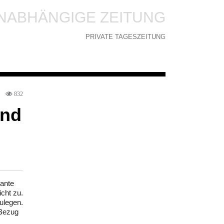
NABHÄNGIGE ZEITUNG
PRIVATE TAGESZEITUNG
832
und
sante
cht zu.
ulegen.
 Bezug