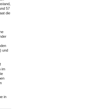
ustand,
und 57
aat die
ne
nder
nden
) und
f
n im
ie
hen
en
ne in