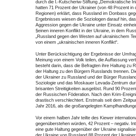
durch die I.-Kutscheriw-Stiftung „Demokratische
hatten 71 Prozent der Ukrainer (von 48 Prozent in 
Regionen) erklärt, dass Russland im Donbass gegen
Ergebnisses wiesen die Soziologen darauf hin, das
Aggression gegen die Ukraine unter Einsatz einheim
§einen inneren Konflikt in der Ukraine, in dem Rus
„Russland gegen den Westen auf ukrainischem Terr
von einem „ukrainischen inneren Konflikt“.
Unter Berücksichtigung der Ergebnisse der Umfrage
Meinung von einem Volk teilen, die Auffassung ver
besteht darin, dass die Befragten ihre Haltung zu
der Haltung zu den Bürgern Russlands trennen. Die
der Ukrainer zu Russland und der Bürger Russlands 
Soziologie und das Moskauer Levada-Zentrum durc
brisanten Streitigkeiten ausgelöst. Rund 90 Prozen
der Russischen Föderation. Nach den Krim-Ereign
drastisch verschlechtert. Erstmals seit dem Zeit
Jahr 2016, als die großangelegten Kampfhandlunge
Vor einem halben Jahr teilte des Kiewer internation
gegenüberstehen würden, 42 Prozent – negativ. Int
eine gute Haltung gegenüber der Ukraine signalisie
der Ukraine von Russland 88 Prozent der Ukrainer