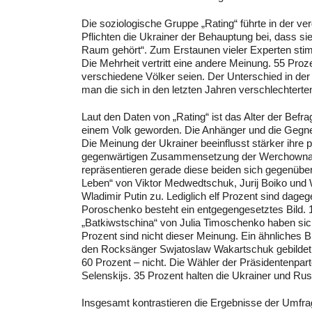
Die soziologische Gruppe „Rating“ führte in der 
Pflichten die Ukrainer der Behauptung bei, dass si
Raum gehört“. Zum Erstaunen vieler Experten stim
Die Mehrheit vertritt eine andere Meinung. 55 Pro
verschiedene Völker seien. Der Unterschied in de
man die sich in den letzten Jahren verschlechterte
Laut den Daten von „Rating“ ist das Alter der Bef
einem Volk geworden. Die Anhänger und die Gegner 
Die Meinung der Ukrainer beeinflusst stärker ihre p
gegenwärtigen Zusammensetzung der Werchowna 
repräsentieren gerade diese beiden sich gegenübers
Leben“ von Viktor Medwedtschuk, Jurij Boiko und 
Wladimir Putin zu. Lediglich elf Prozent sind dageg
Poroschenko besteht ein entgegengesetztes Bild. 
„Batkiwstschina“ von Julia Timoschenko haben sich 
Prozent sind nicht dieser Meinung. Ein ähnliches Bil
den Rocksänger Swjatoslaw Wakartschuk gebildet w
60 Prozent – nicht. Die Wähler der Präsidentenpart
Selenskijs. 35 Prozent halten die Ukrainer und Rus
Insgesamt kontrastieren die Ergebnisse der Umfra