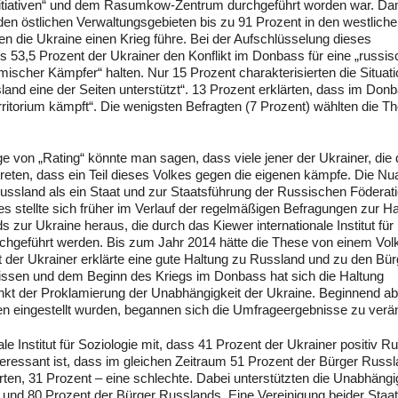
 Initiativen“ und dem Rasumkow-Zentrum durchgeführt worden war. D
den östlichen Verwaltungsgebieten bis zu 91 Prozent in den westlich
 die Ukraine einen Krieg führe. Bei der Aufschlüsselung dieses
s 53,5 Prozent der Ukrainer den Konflikt im Donbass für eine „russi
ischer Kämpfer“ halten. Nur 15 Prozent charakterisierten die Situati
sland eine der Seiten unterstützt“. 13 Prozent erklärten, dass im Don
itorium kämpft“. Die wenigsten Befragten (7 Prozent) wählten die T
 von „Rating“ könnte man sagen, dass viele jener der Ukrainer, die 
treten, dass ein Teil dieses Volkes gegen die eigenen kämpfe. Die N
 Russland als ein Staat und zur Staatsführung der Russischen Föderat
s stellte sich früher im Verlauf der regelmäßigen Befragungen zur Ha
zur Ukraine heraus, die durch das Kiewer internationale Institut für
hgeführt werden. Bis zum Jahr 2014 hätte die These von einem Vol
t der Ukrainer erklärte eine gute Haltung zu Russland und zu den Bü
issen und dem Beginn des Kriegs im Donbass hat sich die Haltung
punkt der Proklamierung der Unabhängigkeit der Ukraine. Beginnend a
n eingestellt wurden, begannen sich die Umfrageergebnisse zu verä
ale Institut für Soziologie mit, dass 41 Prozent der Ukrainer positiv R
eressant ist, dass im gleichen Zeitraum 51 Prozent der Bürger Russ
rten, 31 Prozent – eine schlechte. Dabei unterstützten die Unabhängi
 und 80 Prozent der Bürger Russlands. Eine Vereinigung beider Staa