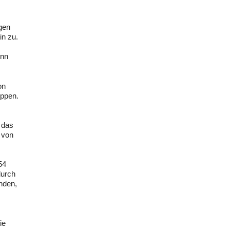
igen
in zu.
enn
on
uppen.
 das
 von
54
durch
nden,
ie