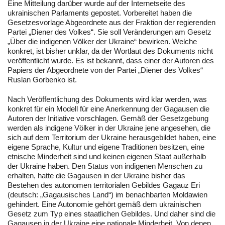
Eine Mitteilung darüber wurde auf der Internetseite des
ukrainischen Parlaments gepostet. Vorbereitet haben die
Gesetzesvorlage Abgeordnete aus der Fraktion der regierenden
Partei „Diener des Volkes“. Sie soll Veränderungen am Gesetz
„Über die indigenen Völker der Ukraine“ bewirken. Welche
konkret, ist bisher unklar, da der Wortlaut des Dokuments nicht
veröffentlicht wurde. Es ist bekannt, dass einer der Autoren des
Papiers der Abgeordnete von der Partei „Diener des Volkes“
Ruslan Gorbenko ist.
Nach Veröffentlichung des Dokuments wird klar werden, was
konkret für ein Modell für eine Anerkennung der Gagausen die
Autoren der Initiative vorschlagen. Gemäß der Gesetzgebung
werden als indigene Völker in der Ukraine jene angesehen, die
sich auf dem Territorium der Ukraine herausgebildet haben, eine
eigene Sprache, Kultur und eigene Traditionen besitzen, eine
etnische Minderheit sind und keinen eigenen Staat außerhalb
der Ukraine haben. Den Status von indigenen Menschen zu
erhalten, hatte die Gagausen in der Ukraine bisher das
Bestehen des autonomen territorialen Gebildes Gagauz Eri
(deutsch: „Gagausisches Land“) im benachbarten Moldawien
gehindert. Eine Autonomie gehört gemäß dem ukrainischen
Gesetz zum Typ eines staatlichen Gebildes. Und daher sind die
Gagausen in der Ukraine eine nationale Minderheit. Von denen