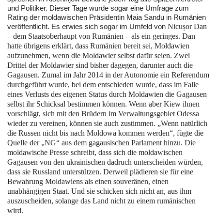
und Politiker. Dieser Tage wurde sogar eine Umfrage zum
Rating der moldawischen Präsidentin Maia Sandu in Rumänien
veröffentlicht. Es erwies sich sogar im Umfeld von
Nicușor Dan
–
dem Staatsoberhaupt von Rumänien – als ein geringes. Dan
hatte übrigens erklärt, dass Rumänien bereit sei, Moldawien
aufzunehmen, wenn die Moldawier selbst dafür seien. Zwei
Drittel der Moldawier sind bisher dagegen, darunter auch die
Gagausen. Zumal im Jahr 2014 in der Autonomie ein Referendum
durchgeführt wurde, bei dem entschieden wurde, dass im Falle
eines Verlusts des eigenen Status durch Moldawien die Gagausen
selbst ihr Schicksal bestimmen können. Wenn aber Kiew ihnen
vorschlägt, sich mit den Brüdern im Verwaltungsgebiet Odessa
wieder zu vereinen, können sie auch zustimmen. „Wenn natürlich
die Russen nicht bis nach Moldowa kommen werden“, fügte die
Quelle der „NG“ aus dem gagausischen Parlament hinzu. Die
moldawische Presse schreibt, dass sich die moldawischen
Gagausen von den ukrainischen dadruch unterscheiden würden,
dass sie Russland unterstützen. Derweil plädieren sie für eine
Bewahrung Moldawiens als einen souveränen, einen
unabhängigen Staat. Und sie schicken sich nicht an, aus ihm
auszuscheiden, solange das Land nicht zu einem rumänischen
wird.