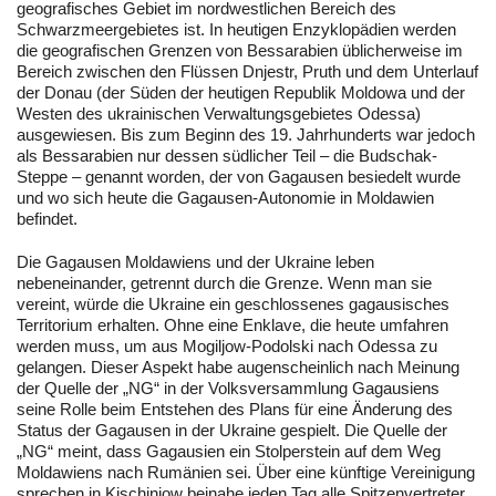
geografisches Gebiet im nordwestlichen Bereich des
Schwarzmeergebietes ist. In heutigen Enzyklopädien werden
die geografischen Grenzen von Bessarabien üblicherweise im
Bereich zwischen den Flüssen Dnjestr, Pruth und dem Unterlauf
der Donau (der Süden der heutigen Republik Moldowa und der
Westen des ukrainischen Verwaltungsgebietes Odessa)
ausgewiesen. Bis zum Beginn des 19. Jahrhunderts war jedoch
als Bessarabien nur dessen südlicher Teil – die Budschak-
Steppe – genannt worden, der von Gagausen besiedelt wurde
und wo sich heute die Gagausen-Autonomie in Moldawien
befindet.
Die Gagausen Moldawiens und der Ukraine leben
nebeneinander, getrennt durch die Grenze. Wenn man sie
vereint, würde die Ukraine ein geschlossenes gagausisches
Territorium erhalten. Ohne eine Enklave, die heute umfahren
werden muss, um aus Mogiljow-Podolski nach Odessa zu
gelangen. Dieser Aspekt habe augenscheinlich nach Meinung
der Quelle der „NG“ in der Volksversammlung Gagausiens
seine Rolle beim Entstehen des Plans für eine Änderung des
Status der Gagausen in der Ukraine gespielt. Die Quelle der
„NG“ meint, dass Gagausien ein Stolperstein auf dem Weg
Moldawiens nach Rumänien sei. Über eine künftige Vereinigung
sprechen in Kischinjow beinahe jeden Tag alle Spitzenvertreter