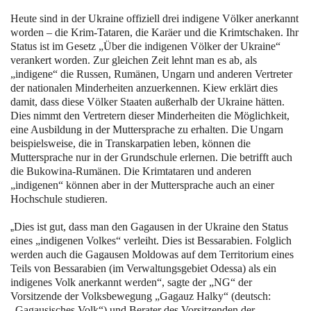
Heute sind in der Ukraine offiziell drei indigene Völker anerkannt
worden – die Krim-Tataren, die Karäer und die Krimtschaken. Ihr
Status ist im Gesetz „Über die indigenen Völker der Ukraine“
verankert worden. Zur gleichen Zeit lehnt man es ab, als
„indigene“ die Russen, Rumänen, Ungarn und anderen Vertreter
der nationalen Minderheiten anzuerkennen. Kiew erklärt dies
damit, dass diese Völker Staaten außerhalb der Ukraine hätten.
Dies nimmt den Vertretern dieser Minderheiten die Möglichkeit,
eine Ausbildung in der Muttersprache zu erhalten. Die Ungarn
beispielsweise, die in Transkarpatien leben, können die
Muttersprache nur in der Grundschule erlernen. Die betrifft auch
die Bukowina-Rumänen. Die Krimtataren und anderen
„indigenen“ können aber in der Muttersprache auch an einer
Hochschule studieren.
„
Dies ist gut, dass man den Gagausen in der Ukraine den Status
eines „indigenen Volkes“ verleiht. Dies ist Bessarabien. Folglich
werden auch die Gagausen Moldowas auf dem Territorium eines
Teils von Bessarabien (im Verwaltungsgebiet Odessa) als ein
indigenes Volk anerkannt werden“, sagte der „NG“ der
Vorsitzende der Volksbewegung „Gagauz Halky“ (deutsch:
„Gagausisches Volk“) und Berater des Vorsitzenden der