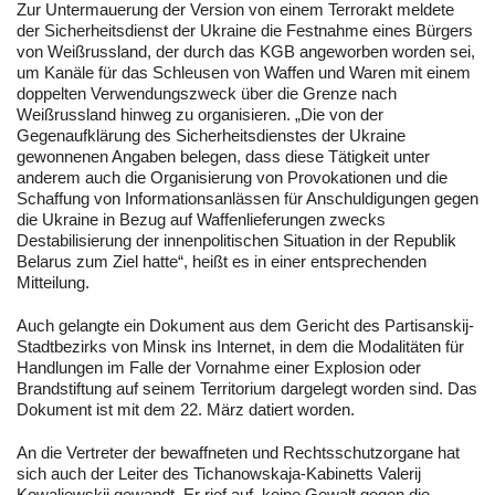
Zur Untermauerung der Version von einem Terrorakt meldete
der Sicherheitsdienst der Ukraine die Festnahme eines Bürgers
von Weißrussland, der durch das KGB angeworben worden sei,
um Kanäle für das Schleusen von Waffen und Waren mit einem
doppelten Verwendungszweck über die Grenze nach
Weißrussland hinweg zu organisieren. „Die von der
Gegenaufklärung des Sicherheitsdienstes der Ukraine
gewonnenen Angaben belegen, dass diese Tätigkeit unter
anderem auch die Organisierung von Provokationen und die
Schaffung von Informationsanlässen für Anschuldigungen gegen
die Ukraine in Bezug auf Waffenlieferungen zwecks
Destabilisierung der innenpolitischen Situation in der Republik
Belarus zum Ziel hatte“, heißt es in einer entsprechenden
Mitteilung.
Auch gelangte ein Dokument aus dem Gericht des Partisanskij-
Stadtbezirks von Minsk ins Internet, in dem die Modalitäten für
Handlungen im Falle der Vornahme einer Explosion oder
Brandstiftung auf seinem Territorium dargelegt worden sind. Das
Dokument ist mit dem 22. März datiert worden.
An die Vertreter der bewaffneten und Rechtsschutzorgane hat
sich auch der Leiter des Tichanowskaja-Kabinetts Valerij
Kowaljewskij gewandt. Er rief auf, keine Gewalt gegen die