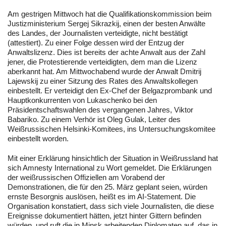
Am gestrigen Mittwoch hat die Qualifikationskommission beim
Justizministerium Sergej Sikrazkij, einen der besten Anwälte
des Landes, der Journalisten verteidigte, nicht bestätigt
(attestiert). Zu einer Folge dessen wird der Entzug der
Anwaltslizenz. Dies ist bereits der achte Anwalt aus der Zahl
jener, die Protestierende verteidigten, dem man die Lizenz
aberkannt hat. Am Mittwochabend wurde der Anwalt Dmitrij
Lajewskij zu einer Sitzung des Rates des Anwaltskollegen
einbestellt. Er verteidigt den Ex-Chef der Belgazprombank und
Hauptkonkurrenten von Lukaschenko bei den
Präsidentschaftswahlen des vergangenen Jahres, Viktor
Babariko. Zu einem Verhör ist Oleg Gulak, Leiter des
Weißrussischen Helsinki-Komitees, ins Untersuchungskomitee
einbestellt worden.
Mit einer Erklärung hinsichtlich der Situation in Weißrussland hat
sich Amnesty International zu Wort gemeldet. Die Erklärungen
der weißrussischen Offiziellen am Vorabend der
Demonstrationen, die für den 25. März geplant seien, würden
ernste Besorgnis auslösen, heißt es im AI-Statement. Die
Organisation konstatiert, dass sich viele Journalisten, die diese
Ereignisse dokumentiert hätten, jetzt hinter Gittern befinden
würden, und ruft die in Minsk arbeitenden Diplomaten auf, das in