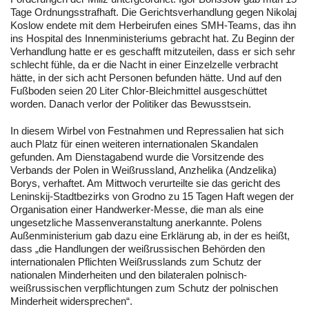
Tage Ordnungsstrafhaft. Die Gerichtsverhandlung gegen Nikolaj
Koslow endete mit dem Herbeirufen eines SMH-Teams, das ihn
ins Hospital des Innenministeriums gebracht hat. Zu Beginn der
Verhandlung hatte er es geschafft mitzuteilen, dass er sich sehr
schlecht fühle, da er die Nacht in einer Einzelzelle verbracht
hätte, in der sich acht Personen befunden hätte. Und auf den
Fußboden seien 20 Liter Chlor-Bleichmittel ausgeschüttet
worden. Danach verlor der Politiker das Bewusstsein.
In diesem Wirbel von Festnahmen und Repressalien hat sich
auch Platz für einen weiteren internationalen Skandalen
gefunden. Am Dienstagabend wurde die Vorsitzende des
Verbands der Polen in Weißrussland, Anzhelika (Andzelika)
Borys, verhaftet. Am Mittwoch verurteilte sie das gericht des
Leninskij-Stadtbezirks von Grodno zu 15 Tagen Haft wegen der
Organisation einer Handwerker-Messe, die man als eine
ungesetzliche Massenveranstaltung anerkannte. Polens
Außenministerium gab dazu eine Erklärung ab, in der es heißt,
dass „die Handlungen der weißrussischen Behörden den
internationalen Pflichten Weißrusslands zum Schutz der
nationalen Minderheiten und den bilateralen polnisch-
weißrussischen verpflichtungen zum Schutz der polnischen
Minderheit widersprechen“.