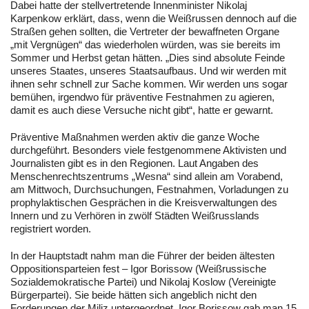
Dabei hatte der stellvertretende Innenminister Nikolaj
Karpenkow erklärt, dass, wenn die Weißrussen dennoch auf die
Straßen gehen sollten, die Vertreter der bewaffneten Organe
„mit Vergnügen“ das wiederholen würden, was sie bereits im
Sommer und Herbst getan hätten. „Dies sind absolute Feinde
unseres Staates, unseres Staatsaufbaus. Und wir werden mit
ihnen sehr schnell zur Sache kommen. Wir werden uns sogar
bemühen, irgendwo für präventive Festnahmen zu agieren,
damit es auch diese Versuche nicht gibt“, hatte er gewarnt.
Präventive Maßnahmen werden aktiv die ganze Woche
durchgeführt. Besonders viele festgenommene Aktivisten und
Journalisten gibt es in den Regionen. Laut Angaben des
Menschenrechtszentrums „Wesna“ sind allein am Vorabend,
am Mittwoch, Durchsuchungen, Festnahmen, Vorladungen zu
prophylaktischen Gesprächen in die Kreisverwaltungen des
Innern und zu Verhören in zwölf Städten Weißrusslands
registriert worden.
In der Hauptstadt nahm man die Führer der beiden ältesten
Oppositionsparteien fest – Igor Borissow (Weißrussische
Sozialdemokratische Partei) und Nikolaj Koslow (Vereinigte
Bürgerpartei). Sie beide hätten sich angeblich nicht den
Forderungen der Miliz untergeordnet. Igor Borissow gab man 15