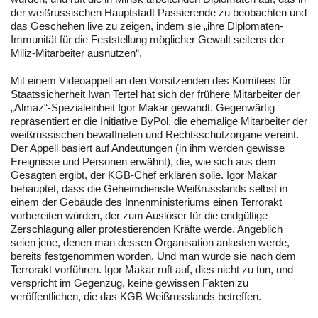
der weißrussischen Hauptstadt Passierende zu beobachten und
das Geschehen live zu zeigen, indem sie „ihre Diplomaten-
Immunität für die Feststellung möglicher Gewalt seitens der
Miliz-Mitarbeiter ausnutzen“.
Mit einem Videoappell an den Vorsitzenden des Komitees für
Staatssicherheit Iwan Tertel hat sich der frühere Mitarbeiter der
„Almaz“-Spezialeinheit Igor Makar gewandt. Gegenwärtig
repräsentiert er die Initiative ByPol, die ehemalige Mitarbeiter der
weißrussischen bewaffneten und Rechtsschutzorgane vereint.
Der Appell basiert auf Andeutungen (in ihm werden gewisse
Ereignisse und Personen erwähnt), die, wie sich aus dem
Gesagten ergibt, der KGB-Chef erklären solle. Igor Makar
behauptet, dass die Geheimdienste Weißrusslands selbst in
einem der Gebäude des Innenministeriums einen Terrorakt
vorbereiten würden, der zum Auslöser für die endgültige
Zerschlagung aller protestierenden Kräfte werde. Angeblich
seien jene, denen man dessen Organisation anlasten werde,
bereits festgenommen worden. Und man würde sie nach dem
Terrorakt vorführen. Igor Makar ruft auf, dies nicht zu tun, und
verspricht im Gegenzug, keine gewissen Fakten zu
veröffentlichen, die das KGB Weißrusslands betreffen.