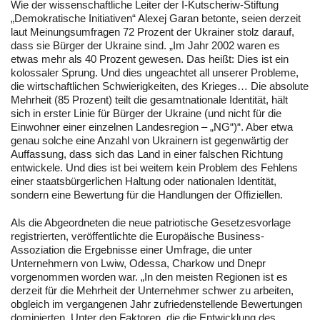
Wie der wissenschaftliche Leiter der I-Kutscheriw-Stiftung
„Demokratische Initiativen“ Alexej Garan betonte, seien derzeit
laut Meinungsumfragen 72 Prozent der Ukrainer stolz darauf,
dass sie Bürger der Ukraine sind. „Im Jahr 2002 waren es
etwas mehr als 40 Prozent gewesen. Das heißt: Dies ist ein
kolossaler Sprung. Und dies ungeachtet all unserer Probleme,
die wirtschaftlichen Schwierigkeiten, des Krieges… Die absolute
Mehrheit (85 Prozent) teilt die gesamtnationale Identität, hält
sich in erster Linie für Bürger der Ukraine (und nicht für die
Einwohner einer einzelnen Landesregion – „NG“)“. Aber etwa
genau solche eine Anzahl von Ukrainern ist gegenwärtig der
Auffassung, dass sich das Land in einer falschen Richtung
entwickele. Und dies ist bei weitem kein Problem des Fehlens
einer staatsbürgerlichen Haltung oder nationalen Identität,
sondern eine Bewertung für die Handlungen der Offiziellen.
Als die Abgeordneten die neue patriotische Gesetzesvorlage
registrierten, veröffentlichte die Europäische Business-
Assoziation die Ergebnisse einer Umfrage, die unter
Unternehmern von Lwiw, Odessa, Charkow und Dnepr
vorgenommen worden war. „In den meisten Regionen ist es
derzeit für die Mehrheit der Unternehmer schwer zu arbeiten,
obgleich im vergangenen Jahr zufriedenstellende Bewertungen
dominierten. Unter den Faktoren, die die Entwicklung des