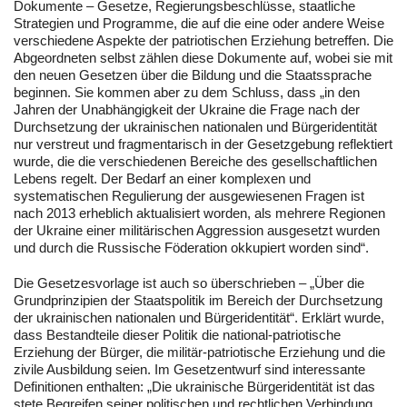
Dokumente – Gesetze, Regierungsbeschlüsse, staatliche
Strategien und Programme, die auf die eine oder andere Weise
verschiedene Aspekte der patriotischen Erziehung betreffen. Die
Abgeordneten selbst zählen diese Dokumente auf, wobei sie mit
den neuen Gesetzen über die Bildung und die Staatssprache
beginnen. Sie kommen aber zu dem Schluss, dass „in den
Jahren der Unabhängigkeit der Ukraine die Frage nach der
Durchsetzung der ukrainischen nationalen und Bürgeridentität
nur verstreut und fragmentarisch in der Gesetzgebung reflektiert
wurde, die die verschiedenen Bereiche des gesellschaftlichen
Lebens regelt. Der Bedarf an einer komplexen und
systematischen Regulierung der ausgewiesenen Fragen ist
nach 2013 erheblich aktualisiert worden, als mehrere Regionen
der Ukraine einer militärischen Aggression ausgesetzt wurden
und durch die Russische Föderation okkupiert worden sind“.
Die Gesetzesvorlage ist auch so überschrieben – „Über die
Grundprinzipien der Staatspolitik im Bereich der Durchsetzung
der ukrainischen nationalen und Bürgeridentität“. Erklärt wurde,
dass Bestandteile dieser Politik die national-patriotische
Erziehung der Bürger, die militär-patriotische Erziehung und die
zivile Ausbildung seien. Im Gesetzentwurf sind interessante
Definitionen enthalten: „Die ukrainische Bürgeridentität ist das
stete Begreifen seiner politischen und rechtlichen Verbindung