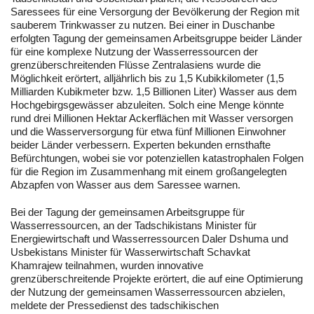
Saressees für eine Versorgung der Bevölkerung der Region mit
sauberem Trinkwasser zu nutzen. Bei einer in Duschanbe
erfolgten Tagung der gemeinsamen Arbeitsgruppe beider Länder
für eine komplexe Nutzung der Wasserressourcen der
grenzüberschreitenden Flüsse Zentralasiens wurde die
Möglichkeit erörtert, alljährlich bis zu 1,5 Kubikkilometer (1,5
Milliarden Kubikmeter bzw. 1,5 Billionen Liter) Wasser aus dem
Hochgebirgsgewässer abzuleiten. Solch eine Menge könnte
rund drei Millionen Hektar Ackerflächen mit Wasser versorgen
und die Wasserversorgung für etwa fünf Millionen Einwohner
beider Länder verbessern. Experten bekunden ernsthafte
Befürchtungen, wobei sie vor potenziellen katastrophalen Folgen
für die Region im Zusammenhang mit einem großangelegten
Abzapfen von Wasser aus dem Saressee warnen.
Bei der Tagung der gemeinsamen Arbeitsgruppe für
Wasserressourcen, an der Tadschikistans Minister für
Energiewirtschaft und Wasserressourcen Daler Dshuma und
Usbekistans Minister für Wasserwirtschaft Schavkat
Khamrajew teilnahmen, wurden innovative
grenzüberschreitende Projekte erörtert, die auf eine Optimierung
der Nutzung der gemeinsamen Wasserressourcen abzielen,
meldete der Pressedienst des tadschikischen