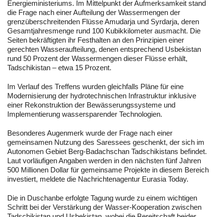
Energieministeriums. Im Mittelpunkt der Aufmerksamkeit stand
die Frage nach einer Aufteilung der Wassermengen der
grenzüberschreitenden Flüsse Amudarja und Syrdarja, deren
Gesamtjahresmenge rund 100 Kubikkilometer ausmacht. Die
Seiten bekräftigten ihr Festhalten an den Prinzipien einer
gerechten Wasseraufteilung, denen entsprechend Usbekistan
rund 50 Prozent der Wassermengen dieser Flüsse erhält,
Tadschikistan – etwa 15 Prozent.
Im Verlauf des Treffens wurden gleichfalls Pläne für eine
Modernisierung der hydrotechnischen Infrastruktur inklusive
einer Rekonstruktion der Bewässerungssysteme und
Implementierung wassersparender Technologien.
Besonderes Augenmerk wurde der Frage nach einer
gemeinsamen Nutzung des Saressees geschenkt, der sich im
Autonomen Gebiet Berg-Badachschan Tadschikistans befindet.
Laut vorläufigen Angaben werden in den nächsten fünf Jahren
500 Millionen Dollar für gemeinsame Projekte in diesem Bereich
investiert, meldete die Nachrichtenagentur Eurasia Today.
Die in Duschanbe erfolgte Tagung wurde zu einem wichtigen
Schritt bei der Verstärkung der Wasser-Kooperation zwischen
Tadschikistan und Usbekistan, wobei die Bereitschaft beider