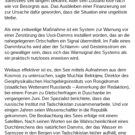
Saressees seit langem bekannt. Aber sein Zustand löse nach
wie vor Besorgnis aus. Das Ausbleiben einer Finanzierung sei
zur Ursache dafür geworden, dass die Situation eine ungelöste
bleibe.
Als eine zeitweilige Maßnahme ist ein System zur Warnung vor
einer Zerstörung des Usoi-Damms installiert worden, das an die
nahegelegenen Ortschaften ein Signal übermittelt. Im Falle eines
Dammbruchs wird aber der Schlamm- und Gesteinsstrom ein
so gewaltiger sein, dass sich das Warnsignal des Systems als
ein praktisch nutzloses erweisen wird.
Weitaus effektiver ist es, den See mittels Aufnahmen aus dem
Kosmos zu untersuchen, sagte Muchtar Bekkijew, Direktor des
Geophysikalischen Hochgebirgsinstituts von Rosgidromet
(staatliches Wetteramt Russlands – Anmerkung der Redaktion),
bei einem Forum zu Gletscherfragen in Duschanbe im
vergangenen Juni. Der Spezialist berichtete, dass das
russische Institut mit Tadschikistan zusammenarbeite. Und vor
einigen Jahren seien Wissenschaftler in die Republik
gekommen. Die Beobachtung des Sees erfolge mit einem
Satelliten. Nach seinen Worten sei die Wahrscheinlichkeit eines
Durchbrechens des natürlichen Damms, der das Wasser im
Saressee in den Bergen von Tadschikistan bisher aufhält, eine