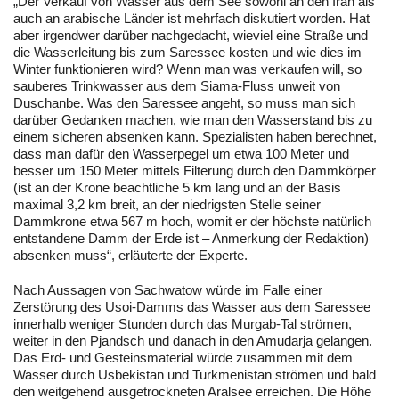
„Der Verkauf von Wasser aus dem See sowohl an den Iran als
auch an arabische Länder ist mehrfach diskutiert worden. Hat
aber irgendwer darüber nachgedacht, wieviel eine Straße und
die Wasserleitung bis zum Saressee kosten und wie dies im
Winter funktionieren wird? Wenn man was verkaufen will, so
sauberes Trinkwasser aus dem Siama-Fluss unweit von
Duschanbe. Was den Saressee angeht, so muss man sich
darüber Gedanken machen, wie man den Wasserstand bis zu
einem sicheren absenken kann. Spezialisten haben berechnet,
dass man dafür den Wasserpegel um etwa 100 Meter und
besser um 150 Meter mittels Filterung durch den Dammkörper
(ist an der Krone beachtliche 5 km lang und an der Basis
maximal 3,2 km breit, an der niedrigsten Stelle seiner
Dammkrone etwa 567 m hoch, womit er der höchste natürlich
entstandene Damm der Erde ist – Anmerkung der Redaktion)
absenken muss“, erläuterte der Experte.
Nach Aussagen von Sachwatow würde im Falle einer
Zerstörung des Usoi-Damms das Wasser aus dem Saressee
innerhalb weniger Stunden durch das Murgab-Tal strömen,
weiter in den Pjandsch und danach in den Amudarja gelangen.
Das Erd- und Gesteinsmaterial würde zusammen mit dem
Wasser durch Usbekistan und Turkmenistan strömen und bald
den weitgehend ausgetrockneten Aralsee erreichen. Die Höhe