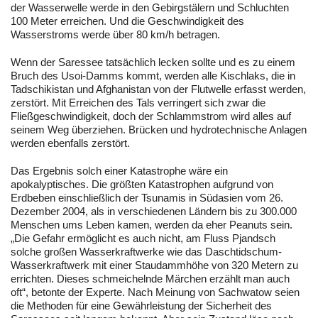
der Wasserwelle werde in den Gebirgstälern und Schluchten
100 Meter erreichen. Und die Geschwindigkeit des
Wasserstroms werde über 80 km/h betragen.
Wenn der Saressee tatsächlich lecken sollte und es zu einem
Bruch des Usoi-Damms kommt, werden alle Kischlaks, die in
Tadschikistan und Afghanistan von der Flutwelle erfasst werden,
zerstört. Mit Erreichen des Tals verringert sich zwar die
Fließgeschwindigkeit, doch der Schlammstrom wird alles auf
seinem Weg überziehen. Brücken und hydrotechnische Anlagen
werden ebenfalls zerstört.
Das Ergebnis solch einer Katastrophe wäre ein
apokalyptisches. Die größten Katastrophen aufgrund von
Erdbeben einschließlich der Tsunamis in Südasien vom 26.
Dezember 2004, als in verschiedenen Ländern bis zu 300.000
Menschen ums Leben kamen, werden da eher Peanuts sein.
„Die Gefahr ermöglicht es auch nicht, am Fluss Pjandsch
solche großen Wasserkraftwerke wie das Daschtidschum-
Wasserkraftwerk mit einer Staudammhöhe von 320 Metern zu
errichten. Dieses schmeichelnde Märchen erzählt man auch
oft“, betonte der Experte. Nach Meinung von Sachwatow seien
die Methoden für eine Gewährleistung der Sicherheit des