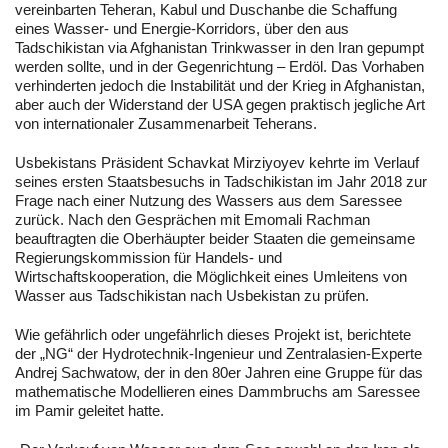
vereinbarten Teheran, Kabul und Duschanbe die Schaffung
eines Wasser- und Energie-Korridors, über den aus
Tadschikistan via Afghanistan Trinkwasser in den Iran gepumpt
werden sollte, und in der Gegenrichtung – Erdöl. Das Vorhaben
verhinderten jedoch die Instabilität und der Krieg in Afghanistan,
aber auch der Widerstand der USA gegen praktisch jegliche Art
von internationaler Zusammenarbeit Teherans.
Usbekistans Präsident Schavkat Mirziyoyev kehrte im Verlauf
seines ersten Staatsbesuchs in Tadschikistan im Jahr 2018 zur
Frage nach einer Nutzung des Wassers aus dem Saressee
zurück. Nach den Gesprächen mit Emomali Rachman
beauftragten die Oberhäupter beider Staaten die gemeinsame
Regierungskommission für Handels- und
Wirtschaftskooperation, die Möglichkeit eines Umleitens von
Wasser aus Tadschikistan nach Usbekistan zu prüfen.
Wie gefährlich oder ungefährlich dieses Projekt ist, berichtete
der „NG“ der Hydrotechnik-Ingenieur und Zentralasien-Experte
Andrej Sachwatow, der in den 80er Jahren eine Gruppe für das
mathematische Modellieren eines Dammbruchs am Saressee
im Pamir geleitet hatte.