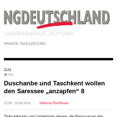
UNABHÄNGIGE ZEITUNG
PRIVATE TAGESZEITUNG
GUS
928
Duschanbe und Taschkent wollen
den Saressee „anzapfen“ 8
Viktoria Panfilowa
22:09 18.08.2024
Tadschikistan und Usbekistan planen, die Ressourcen des