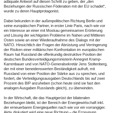
adäquate Antwort auf diesen Schritt zu geben, der „den
Beziehungen der Russischen Föderation mit der EU schadet“,
wurde zu deren Hauptprotagonist.
Dabei bekunden in der außenpolitischen Richtung Berlin und
seine europäischen Partner, in erster Linie Paris, nach wie vor
ein Interesse an einer mit Moskau gemeinsamen Erörterung
und Lösung der wichtigsten Probleme im Nahen und Mittleren
Osten sowie an einer Wiederaufnahme des Dialogs mit der
NATO. Hinsichtlich der Fragen der Abrüstung und Verringerung
der Risiken einer militärischen Konfrontation im europäischen
Raum hat Russland die offenkundig destruktive Position der
deutschen Bundesverteidigungsministerin Annegret Kramp-
Karrenbauer und von NATO-Generalsekretär Jens Stoltenberg,
der mit einer beneidenswerten Beständigkeit aufruft, mit
Russland von einer Position der Stärke aus zu sprechen, und
fordert, die Verteidigungsausgaben Deutschlands bis auf zwei
Prozent des BIP anzuheben (schon heute sind sie fast den
analogen Ausgaben Russlands gleich), zu überwinden.
In der Wirtschaft, die das Hauptgerüst der bilateralen
Beziehungen bleibt, ist der Bereich der Energiewirtschaft inkl.
der erneuerbaren Energiequellen nach wie vor ein vorrangiger.
Aktiv diskutiert wird eine neue Richtung – die Erzeugung,