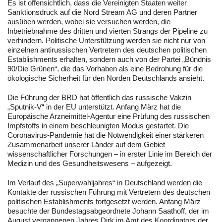
Es ist offensichtlich, dass die Vereinigten Staaten weiter
Sanktionsdruck auf die Nord Stream AG und deren Partner
ausüben werden, wobei sie versuchen werden, die
Inbetriebnahme des dritten und vierten Strangs der Pipeline zu
verhindern. Politische Unterstützung werden sie nicht nur von
einzelnen antirussischen Vertretern des deutschen politischen
Establishments erhalten, sondern auch von der Partei „Bündnis
90/Die Grünen“, die das Vorhaben als eine Bedrohung für die
ökologische Sicherheit für den Norden Deutschlands ansieht.
Die Führung der BRD hat öffentlich das russische Vakzin
„Sputnik-V“ in der EU unterstützt. Anfang März hat die
Europäische Arzneimittel-Agentur eine Prüfung des russischen
Impfstoffs in einem beschleunigten Modus gestartet. Die
Coronavirus-Pandemie hat die Notwendigkeit einer stärkeren
Zusammenarbeit unserer Länder auf dem Gebiet
wissenschaftlicher Forschungen – in erster Linie im Bereich der
Medizin und des Gesundheitswesens – aufgezeigt.
Im Verlauf des „Superwahljahres“ in Deutschland werden die
Kontakte der russischen Führung mit Vertretern des deutschen
politischen Establishments fortgesetzt werden. Anfang März
besuchte der Bundestagsabgeordnete Johann Saathoff, der im
August vergangenen Jahres Dirk im Amt des Koordinators der