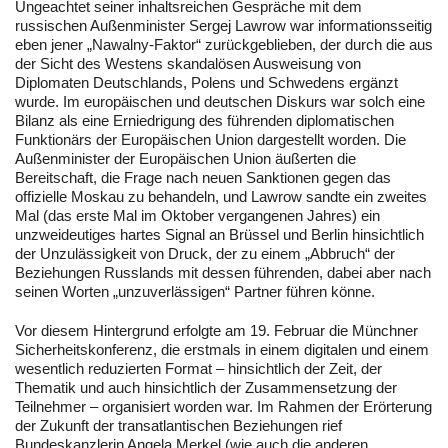
Ungeachtet seiner inhaltsreichen Gespräche mit dem
russischen Außenminister Sergej Lawrow war informationsseitig
eben jener „Nawalny-Faktor“ zurückgeblieben, der durch die aus
der Sicht des Westens skandalösen Ausweisung von
Diplomaten Deutschlands, Polens und Schwedens ergänzt
wurde. Im europäischen und deutschen Diskurs war solch eine
Bilanz als eine Erniedrigung des führenden diplomatischen
Funktionärs der Europäischen Union dargestellt worden. Die
Außenminister der Europäischen Union äußerten die
Bereitschaft, die Frage nach neuen Sanktionen gegen das
offizielle Moskau zu behandeln, und Lawrow sandte ein zweites
Mal (das erste Mal im Oktober vergangenen Jahres) ein
unzweideutiges hartes Signal an Brüssel und Berlin hinsichtlich
der Unzulässigkeit von Druck, der zu einem „Abbruch“ der
Beziehungen Russlands mit dessen führenden, dabei aber nach
seinen Worten „unzuverlässigen“ Partner führen könne.
Vor diesem Hintergrund erfolgte am 19. Februar die Münchner
Sicherheitskonferenz, die erstmals in einem digitalen und einem
wesentlich reduzierten Format – hinsichtlich der Zeit, der
Thematik und auch hinsichtlich der Zusammensetzung der
Teilnehmer – organisiert worden war. Im Rahmen der Erörterung
der Zukunft der transatlantischen Beziehungen rief
Bundeskanzlerin Angela Merkel (wie auch die anderen