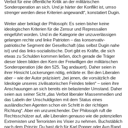
Verbot für eine öffentliche Kritik an der militärischen
Sonderoperation an sich. Und je härter der Konflikt ist, umso
strenger werden diese Kriterien angewandt“, konstatiert Dugin.
Weiter aber beklagt der Philosoph: Es seien bisher keine
ideologischen Kriterien für die Zensur und Repressalien
eingeführt worden. Und in die Kategorie der unzuverlässigen
gelangen rechte und linke Patrioten – das konservativ-
patriotische Segment der Gesellschaft (das selbst Dugin nahe
ist) und das links-sozialistische. Dort gibt es Kräfte, die sich
etwas zu Schulden kommen ließen, doch gerade die Träger
dieser Ideen bilden den Kern der Freiwilligen der militärischen
Sonderoperation (die den 525. Tag andauert). Daher seien in
ihrer Hinsicht Lockerungen nötig, erklärte er. Bei den Liberalen
aber – wie der Autor präzisiert: „bei jenen, die vorsätzlich die
Ideologie unseres zivilisatorischen Feindes teilen“ – seien ihre
Anschauungen an sich bereits ein belastender Umstand. Daher
seien aus seiner Sicht „das Verbot liberaler Massenmedien und
das Labeln der Unschuldigsten mit dem Status eines
ausländischen Agenten schon ein Schritt in der richtigen
Richtung“. Aber ein unzureichender. Der Philosoph ruft die
Rechtsschützer auf, alle Liberalen genauso wie die potenziellen
Extremisten und Terroristen ins Visier zu nehmen. Buchstäblich
nach dem Prinzip: Du hast dich für Karl Popper oder Ayn Rand