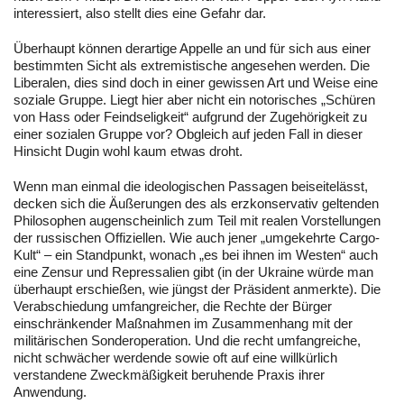
interessiert, also stellt dies eine Gefahr dar.
Überhaupt können derartige Appelle an und für sich aus einer
bestimmten Sicht als extremistische angesehen werden. Die
Liberalen, dies sind doch in einer gewissen Art und Weise eine
soziale Gruppe. Liegt hier aber nicht ein notorisches „Schüren
von Hass oder Feindseligkeit“ aufgrund der Zugehörigkeit zu
einer sozialen Gruppe vor? Obgleich auf jeden Fall in dieser
Hinsicht Dugin wohl kaum etwas droht.
Wenn man einmal die ideologischen Passagen beiseitelässt,
decken sich die Äußerungen des als erzkonservativ geltenden
Philosophen augenscheinlich zum Teil mit realen Vorstellungen
der russischen Offiziellen. Wie auch jener „umgekehrte Cargo-
Kult“ – ein Standpunkt, wonach „es bei ihnen im Westen“ auch
eine Zensur und Repressalien gibt (in der Ukraine würde man
überhaupt erschießen, wie jüngst der Präsident anmerkte). Die
Verabschiedung umfangreicher, die Rechte der Bürger
einschränkender Maßnahmen im Zusammenhang mit der
militärischen Sonderoperation. Und die recht umfangreiche,
nicht schwächer werdende sowie oft auf eine willkürlich
verstandene Zweckmäßigkeit beruhende Praxis ihrer
Anwendung.