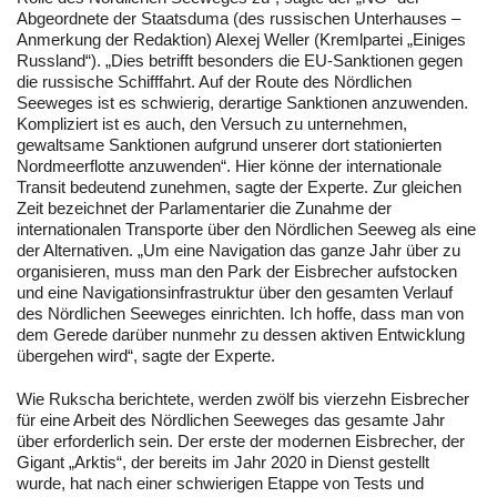
Abgeordnete der Staatsduma (des russischen Unterhauses –
Anmerkung der Redaktion) Alexej Weller (Kremlpartei „Einiges
Russland“). „Dies betrifft besonders die EU-Sanktionen gegen
die russische Schifffahrt. Auf der Route des Nördlichen
Seeweges ist es schwierig, derartige Sanktionen anzuwenden.
Kompliziert ist es auch, den Versuch zu unternehmen,
gewaltsame Sanktionen aufgrund unserer dort stationierten
Nordmeerflotte anzuwenden“. Hier könne der internationale
Transit bedeutend zunehmen, sagte der Experte. Zur gleichen
Zeit bezeichnet der Parlamentarier die Zunahme der
internationalen Transporte über den Nördlichen Seeweg als eine
der Alternativen. „Um eine Navigation das ganze Jahr über zu
organisieren, muss man den Park der Eisbrecher aufstocken
und eine Navigationsinfrastruktur über den gesamten Verlauf
des Nördlichen Seeweges einrichten. Ich hoffe, dass man von
dem Gerede darüber nunmehr zu dessen aktiven Entwicklung
übergehen wird“, sagte der Experte.
Wie Rukscha berichtete, werden zwölf bis vierzehn Eisbrecher
für eine Arbeit des Nördlichen Seeweges das gesamte Jahr
über erforderlich sein. Der erste der modernen Eisbrecher, der
Gigant „Arktis“, der bereits im Jahr 2020 in Dienst gestellt
wurde, hat nach einer schwierigen Etappe von Tests und