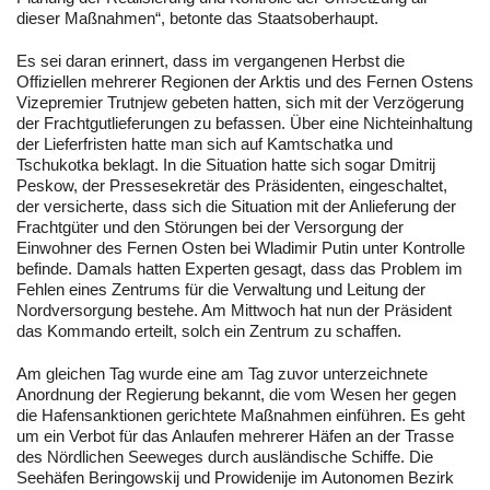
dieser Maßnahmen“, betonte das Staatsoberhaupt.
Es sei daran erinnert, dass im vergangenen Herbst die
Offiziellen mehrerer Regionen der Arktis und des Fernen Ostens
Vizepremier Trutnjew gebeten hatten, sich mit der Verzögerung
der Frachtgutlieferungen zu befassen. Über eine Nichteinhaltung
der Lieferfristen hatte man sich auf Kamtschatka und
Tschukotka beklagt. In die Situation hatte sich sogar Dmitrij
Peskow, der Pressesekretär des Präsidenten, eingeschaltet,
der versicherte, dass sich die Situation mit der Anlieferung der
Frachtgüter und den Störungen bei der Versorgung der
Einwohner des Fernen Osten bei Wladimir Putin unter Kontrolle
befinde. Damals hatten Experten gesagt, dass das Problem im
Fehlen eines Zentrums für die Verwaltung und Leitung der
Nordversorgung bestehe. Am Mittwoch hat nun der Präsident
das Kommando erteilt, solch ein Zentrum zu schaffen.
Am gleichen Tag wurde eine am Tag zuvor unterzeichnete
Anordnung der Regierung bekannt, die vom Wesen her gegen
die Hafensanktionen gerichtete Maßnahmen einführen. Es geht
um ein Verbot für das Anlaufen mehrerer Häfen an der Trasse
des Nördlichen Seeweges durch ausländische Schiffe. Die
Seehäfen Beringowskij und Prowidenije im Autonomen Bezirk