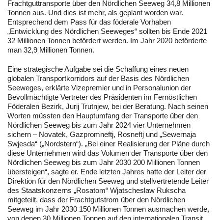
Frachtguttransporte über den Nördlichen Seeweg 34,8 Millionen
Tonnen aus. Und dies ist mehr, als geplant worden war.
Entsprechend dem Pass für das föderale Vorhaben
„Entwicklung des Nördlichen Seeweges“ sollten bis Ende 2021
32 Millionen Tonnen befördert werden. Im Jahr 2020 beförderte
man 32,9 Millionen Tonnen.
Eine strategische Aufgabe sei die Schaffung eines neuen
globalen Transportkorridors auf der Basis des Nördlichen
Seeweges, erklärte Vizepremier und in Personalunion der
Bevollmächtigte Vertreter des Präsidenten im Fernöstlichen
Föderalen Bezirk, Jurij Trutnjew, bei der Beratung. Nach seinen
Worten müssten den Hauptumfang der Transporte über den
Nördlichen Seeweg bis zum Jahr 2024 vier Unternehmen
sichern – Novatek, Gazpromneftj, Rosneftj und „Sewernaja
Swjesda“ („Nordstern“). „Bei einer Realisierung der Pläne durch
diese Unternehmen wird das Volumen der Transporte über den
Nördlichen Seeweg bis zum Jahr 2030 200 Millionen Tonnen
übersteigen“, sagte er. Ende letzten Jahres hatte der Leiter der
Direktion für den Nördlichen Seeweg und stellvertretende Leiter
des Staatskonzerns „Rosatom“ Wjatscheslaw Rukscha
mitgeteilt, dass der Frachtgutstrom über den Nördlichen
Seeweg im Jahr 2030 150 Millionen Tonnen ausmachen werde,
von denen 30 Millionen Tonnen auf den internationalen Transit