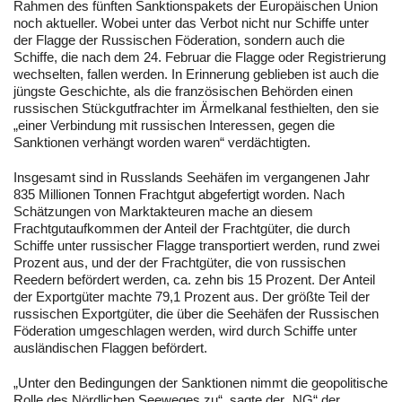
Rahmen des fünften Sanktionspakets der Europäischen Union
noch aktueller. Wobei unter das Verbot nicht nur Schiffe unter
der Flagge der Russischen Föderation, sondern auch die
Schiffe, die nach dem 24. Februar die Flagge oder Registrierung
wechselten, fallen werden. In Erinnerung geblieben ist auch die
jüngste Geschichte, als die französischen Behörden einen
russischen Stückgutfrachter im Ärmelkanal festhielten, den sie
„einer Verbindung mit russischen Interessen, gegen die
Sanktionen verhängt worden waren“ verdächtigten.
Insgesamt sind in Russlands Seehäfen im vergangenen Jahr
835 Millionen Tonnen Frachtgut abgefertigt worden. Nach
Schätzungen von Marktakteuren mache an diesem
Frachtgutaufkommen der Anteil der Frachtgüter, die durch
Schiffe unter russischer Flagge transportiert werden, rund zwei
Prozent aus, und der der Frachtgüter, die von russischen
Reedern befördert werden, ca. zehn bis 15 Prozent. Der Anteil
der Exportgüter machte 79,1 Prozent aus. Der größte Teil der
russischen Exportgüter, die über die Seehäfen der Russischen
Föderation umgeschlagen werden, wird durch Schiffe unter
ausländischen Flaggen befördert.
„Unter den Bedingungen der Sanktionen nimmt die geopolitische
Rolle des Nördlichen Seeweges zu“, sagte der „NG“ der