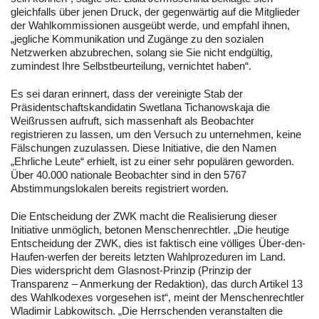
gleichfalls über jenen Druck, der gegenwärtig auf die Mitglieder
der Wahlkommissionen ausgeübt werde, und empfahl ihnen,
„jegliche Kommunikation und Zugänge zu den sozialen
Netzwerken abzubrechen, solang sie Sie nicht endgültig,
zumindest Ihre Selbstbeurteilung, vernichtet haben“.
Es sei daran erinnert, dass der vereinigte Stab der
Präsidentschaftskandidatin Swetlana Tichanowskaja die
Weißrussen aufruft, sich massenhaft als Beobachter
registrieren zu lassen, um den Versuch zu unternehmen, keine
Fälschungen zuzulassen. Diese Initiative, die den Namen
„Ehrliche Leute“ erhielt, ist zu einer sehr populären geworden.
Über 40.000 nationale Beobachter sind in den 5767
Abstimmungslokalen bereits registriert worden.
Die Entscheidung der ZWK macht die Realisierung dieser
Initiative unmöglich, betonen Menschenrechtler. „Die heutige
Entscheidung der ZWK, dies ist faktisch eine völliges Über-den-
Haufen-werfen der bereits letzten Wahlprozeduren im Land.
Dies widerspricht dem Glasnost-Prinzip (Prinzip der
Transparenz – Anmerkung der Redaktion), das durch Artikel 13
des Wahlkodexes vorgesehen ist“, meint der Menschenrechtler
Wladimir Labkowitsch. „Die Herrschenden veranstalten die