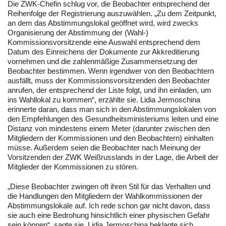
Die ZWK-Chefin schlug vor, die Beobachter entsprechend der
Reihenfolge der Registrierung auszuwählen. „Zu dem Zeitpunkt,
an dem das Abstimmungslokal geöffnet wird, wird zwecks
Organisierung der Abstimmung der (Wahl-)
Kommissionsvorsitzende eine Auswahl entsprechend dem
Datum des Einreichens der Dokumente zur Akkreditierung
vornehmen und die zahlenmäßige Zusammensetzung der
Beobachter bestimmen. Wenn irgendwer von den Beobachtern
ausfällt, muss der Kommissionsvorsitzenden den Beobachter
anrufen, der entsprechend der Liste folgt, und ihn einladen, um
ins Wahllokal zu kommen“, erzählte sie. Lidia Jermoschina
erinnerte daran, dass man sich in den Abstimmungslokalen von
den Empfehlungen des Gesundheitsministeriums leiten und eine
Distanz von mindestens einem Meter (darunter zwischen den
Mitgliedern der Kommissionen und den Beobachtern) einhalten
müsse. Außerdem seien die Beobachter nach Meinung der
Vorsitzenden der ZWK Weißrusslands in der Lage, die Arbeit der
Mitglieder der Kommissionen zu stören.
„Diese Beobachter zwingen oft ihren Stil für das Verhalten und
die Handlungen den Mitgliedern der Wahlkommissionen der
Abstimmungslokale auf. Ich rede schon gar nicht davon, dass
sie auch eine Bedrohung hinsichtlich einer physischen Gefahr
sein können“, sagte sie. Lidia Jermoschina beklagte sich