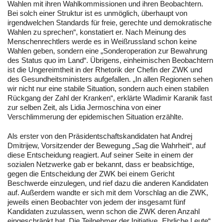
Wahlen mit ihren Wahlkommissionen und ihren Beobachtern.
Bei solch einer Struktur ist es unmöglich, überhaupt von
irgendwelchen Standards für freie, gerechte und demokratische
Wahlen zu sprechen“, konstatiert er. Nach Meinung des
Menschenrechtlers werde es in Weißrussland schon keine
Wahlen geben, sondern eine „Sonderoperation zur Bewahrung
des Status quo im Land“. Übrigens, einheimischen Beobachtern
ist die Ungereimtheit in der Rhetorik der Chefin der ZWK und
des Gesundheitsministers aufgefallen. „In allen Regionen sehen
wir nicht nur eine stabile Situation, sondern auch einen stabilen
Rückgang der Zahl der Kranken“, erklärte Wladimir Karanik fast
zur selben Zeit, als Lidia Jermoschina von einer
Verschlimmerung der epidemischen Situation erzählte.
Als erster von den Präsidentschaftskandidaten hat Andrej
Dmitrijew, Vorsitzender der Bewegung „Sag die Wahrheit“, auf
diese Entscheidung reagiert. Auf seiner Seite in einem der
sozialen Netzwerke gab er bekannt, dass er beabsichtige,
gegen die Entscheidung der ZWK bei einem Gericht
Beschwerde einzulegen, und rief dazu die anderen Kandidaten
auf. Außerdem wandte er sich mit dem Vorschlag an die ZWK,
jeweils einen Beobachter von jedem der insgesamt fünf
Kandidaten zuzulassen, wenn schon die ZWK deren Anzahl
eingeschränkt hat. Die Teilnehmer der Initiative „Ehrliche Leute“