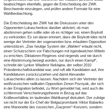
beabsichtigen ebenfalls, gegen die Entscheidung der ZWK
Beschwerde einzulegen, und prüfen andere Formate für eine
Wahlbeobachtung.
Die Entscheidung der ZWK hat die Diskussion unter den
Opponenten Lukaschenkos darüber aktiviert, ob man
abstimmen gehen sollte oder ob es richtiger sei, einen Boykott
zu verkünden. Es sei daran erinnert, dass die Boykott-Idee nicht
wenige der Vertreter der sogenannten bzw. erlaubten Opposition
unterstützen. „Das heutige System der „Wahlen“ erlaubt nicht,
einen Schutzschirm vor Fälschungen mit irgendwelchen Mitteln
zu errichten. Diktatoren-Regimes sind nirgends und nie durch
eine Abstimmung besiegt worden, nur durch einen Kampf“,
schreibt der Lyriker Wladimir Neklajew, der selbst 2010
Präsidentschaftskandidat war, und ruft alle Kandidaten auf, ihre
Kandidaturen zurückzuziehen und damit Alexander
Lukaschenko allein zu lassen. Nachdem sich der Vertreter der
weißrussischen radikalen Opposition Zenon Poznyak, der sich
in der Emigration befindet, zu Wort gemeldet hat, wird auch die
schlimmste Verschwörungstheorie in Bezug auf das
Kräfteverhältnis im laufenden Wahlkampf diskutiert. Der zufolge
sei nicht nur der Ex-Chef der Belgazprombank Viktor Babariko
eine Marionette des russischen „Gazprom“-Konzern, sondern