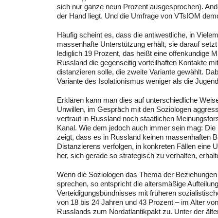
sich nur ganze neun Prozent ausgesprochen). Andere
der Hand liegt. Und die Umfrage von VTsIOM demon
Häufig scheint es, dass die antiwestliche, in Vielem 
massenhafte Unterstützung erhält, sie darauf setzt
lediglich 19 Prozent, das heißt eine offenkundige 
Russland die gegenseitig vorteilhaften Kontakte m
distanzieren solle, die zweite Variante gewählt. Dab
Variante des Isolationismus weniger als die Jugen
Erklären kann man dies auf unterschiedliche Weis
Unwillen, im Gespräch mit den Soziologen aggres
vertraut in Russland noch staatlichen Meinungsfo
Kanal. Wie dem jedoch auch immer sein mag: Di
zeigt, dass es in Russland keinen massenhaften Be
Distanzierens verfolgen, in konkreten Fällen eine 
her, sich gerade so strategisch zu verhalten, erhalt
Wenn die Soziologen das Thema der Beziehungen 
sprechen, so entspricht die altersmäßige Aufteilun
Verteidigungsbündnisses mit früheren sozialistis
von 18 bis 24 Jahren und 43 Prozent – im Alter von 
Russlands zum Nordatlantikpakt zu. Unter der ält