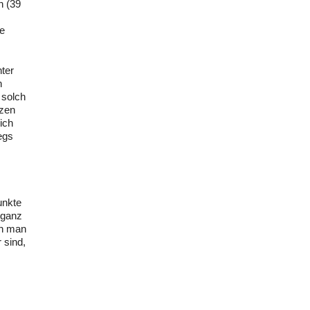
n (39
te
ter
n
 solch
nzen
ich
egs
unkte
 ganz
en man
 sind,