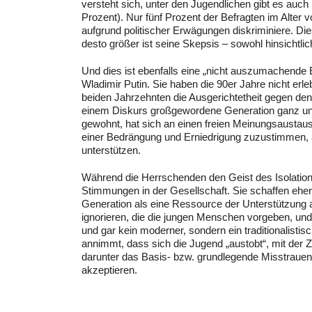
versteht sich, unter den Jugendlichen gibt es auch 
Prozent). Nur fünf Prozent der Befragten im Alter
aufgrund politischer Erwägungen diskriminiere. Dies
desto größer ist seine Skepsis – sowohl hinsichtl
Und dies ist ebenfalls eine „nicht auszumachende
Wladimir Putin. Sie haben die 90er Jahre nicht erle
beiden Jahrzehnten die Ausgerichtetheit gegen den
einem Diskurs großgewordene Generation ganz und g
gewohnt, hat sich an einen freien Meinungsaustausch
einer Bedrängung und Erniedrigung zuzustimmen, a
unterstützen.
Während die Herrschenden den Geist des Isolationi
Stimmungen in der Gesellschaft. Sie schaffen eher
Generation als eine Ressource der Unterstützung au
ignorieren, die die jungen Menschen vorgeben, und
und gar kein moderner, sondern ein traditionalisti
annimmt, dass sich die Jugend „austobt“, mit der Ze
darunter das Basis- bzw. grundlegende Misstrauen
akzeptieren.