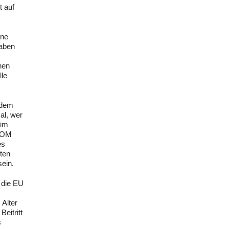
t auf
ine
haben
nen
lle
 dem
al, wer
 im
sIOM
es
nten
sein.
 die EU
 Alter
eitritt
s