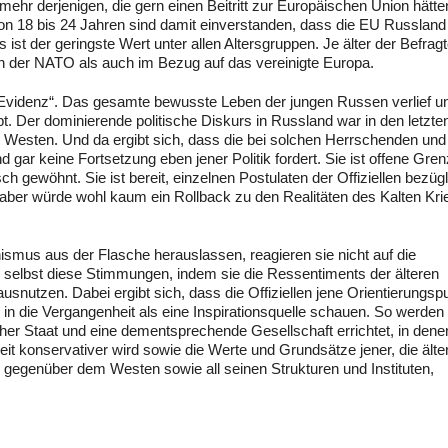
mehr derjenigen, die gern einen Beitritt zur Europäischen Union hätte
 von 18 bis 24 Jahren sind damit einverstanden, dass die EU Russland
 ist der geringste Wert unter allen Altersgruppen. Je älter der Befrag
ich der NATO als auch im Bezug auf das vereinigte Europa.
 Evidenz“. Das gesamte bewusste Leben der jungen Russen verlief un
bt. Der dominierende politische Diskurs in Russland war in den letzte
 Westen. Und da ergibt sich, dass die bei solchen Herrschenden und
ar keine Fortsetzung eben jener Politik fordert. Sie ist offene Gre
 gewöhnt. Sie ist bereit, einzelnen Postulaten der Offiziellen bezügl
ber würde wohl kaum ein Rollback zu den Realitäten des Kalten Kri
smus aus der Flasche herauslassen, reagieren sie nicht auf die
 selbst diese Stimmungen, indem sie die Ressentiments der älteren
snutzen. Dabei ergibt sich, dass die Offiziellen jene Orientierungsp
 in die Vergangenheit als eine Inspirationsquelle schauen. So werden
scher Staat und eine dementsprechende Gesellschaft errichtet, in den
it konservativer wird sowie die Werte und Grundsätze jener, die älter
 gegenüber dem Westen sowie all seinen Strukturen und Instituten,