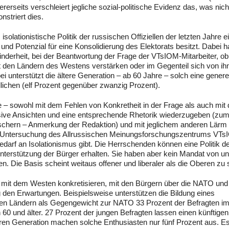
rseits verschleiert jegliche sozial-politische Evidenz das, was nich
striert dies.
isolationistische Politik der russischen Offiziellen der letzten Jahre e
 und Potenzial für eine Konsolidierung des Elektorats besitzt. Dabei 
Minderheit, bei der Beantwortung der Frage der VTsIOM-Mitarbeiter, ob
it den Ländern des Westens verstärken oder im Gegenteil sich von ih
ei unterstützt die ältere Generation – ab 60 Jahre – solch eine genere
dlichen (elf Prozent gegenüber zwanzig Prozent).
e – sowohl mit dem Fehlen von Konkretheit in der Frage als auch mit
sive Ansichten und eine entsprechende Rhetorik wiederzugeben (zum
rschern – Anmerkung der Redaktion) und mit jeglichem anderen Lärm
e Untersuchung des Allrussischen Meinungsforschungszentrums VT
darf an Isolationismus gibt. Die Herrschenden können eine Politik d
Unterstützung der Bürger erhalten. Sie haben aber kein Mandat von u
en. Die Basis scheint weitaus offener und liberaler als die Oberen zu 
mit dem Westen konkretisieren, mit den Bürgern über die NATO und
g den Erwartungen. Beispielsweise unterstützen die Bildung eines
chen Ländern als Gegengewicht zur NATO 33 Prozent der Befragten im
60 und älter. 27 Prozent der jungen Befragten lassen einen künftigen B
eren Generation machen solche Enthusiasten nur fünf Prozent aus. E