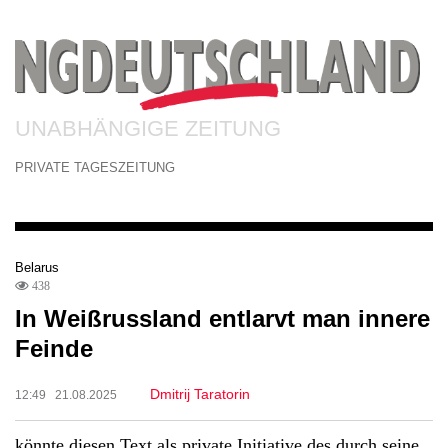
UNABHÄNGIGE ZEITUNG
PRIVATE TAGESZEITUNG
Belarus
438
In Weißrussland entlarvt man innere
Feinde
Dmitrij Taratorin
12:49 21.08.2025
könnte diesen Text als private Initiative des durch seine