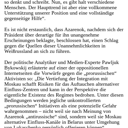
so denkt und schreibt. Nun, es gibt halt verschiedene
Menschen. Der Haupttrend ist aber eine vollkommene
Unterstützung unserer Position und eine vollständige
gegenseitige Hilfe“.
Es ist nicht erstaunlich, dass Azarenok, nachdem sich der
Präsident über derartige für ihn unangenehme
Erscheinungen beklagte, beschlossen hat, einen Schlag
gegen die Quellen dieser Unannehmlichkeiten in
Weißrussland an sich zu führen.
Der politische Analytiker und Medien-Experte Pawljuk
Bykowskij erläuterte auf einer der oppositionellen
Internetseiten die Vorwürfe gegen die „prorussischen“
Aktivisten so: „Die Vertiefung der Integration mit
Moskau schafft Risiken für das Auftauchen alternativer
Einfluss-Zentren und kann in der Perspektive die
eigentliche Existenz des Regimes bedrohen. Unter diesen
Bedingungen werden jegliche unkontrollierten
„prorussischen“ Initiativen als eine potenzielle Gefahr
wahrgenommen – nicht weil sie nach Meinung von
Azarenok „antirussische“ sind, sondern weil sie Moskau
alternative Einfluss-Kanäle in Belarus unter Umgehung
von Lukaschenko persönlich offerieren können“.