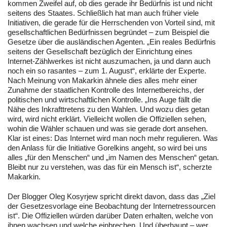
kommen Zweifel auf, ob dies gerade ihr Bedürfnis ist und nicht
seitens des Staates. Schließlich hat man auch früher viele
Initiativen, die gerade für die Herrschenden von Vorteil sind, mit
gesellschaftlichen Bedürfnissen begründet – zum Beispiel die
Gesetze über die ausländischen Agenten. „Ein reales Bedürfnis
seitens der Gesellschaft bezüglich der Einrichtung eines
Internet-Zählwerkes ist nicht auszumachen, ja und dann auch
noch ein so rasantes – zum 1. August“, erklärte der Experte.
Nach Meinung von Makarkin ähnele dies alles mehr einer
Zunahme der staatlichen Kontrolle des Internetbereichs, der
politischen und wirtschaftlichen Kontrolle. „Ins Auge fällt die
Nähe des Inkrafttretens zu den Wahlen. Und wozu dies getan
wird, wird nicht erklärt. Vielleicht wollen die Offiziellen sehen,
wohin die Wähler schauen und was sie gerade dort ansehen.
Klar ist eines: Das Internet wird man noch mehr regulieren. Was
den Anlass für die Initiative Gorelkins angeht, so wird bei uns
alles „für den Menschen“ und „im Namen des Menschen“ getan.
Bleibt nur zu verstehen, was das für ein Mensch ist“, scherzte
Makarkin.
Der Blogger Oleg Kosyrjew spricht direkt davon, dass das „Ziel
der Gesetzesvorlage eine Beobachtung der Internetressourcen
ist“. Die Offiziellen würden darüber Daten erhalten, welche von
ihnen wachsen und welche einbrechen. Und überhaupt – wer