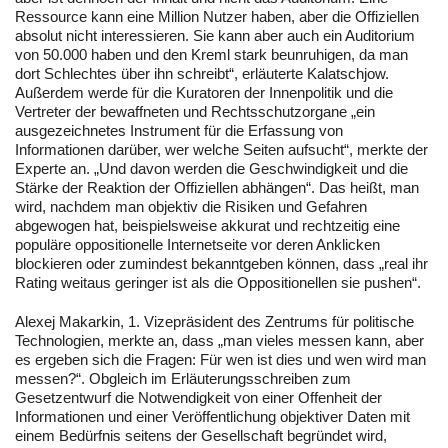
Ressource kann eine Million Nutzer haben, aber die Offiziellen
absolut nicht interessieren. Sie kann aber auch ein Auditorium
von 50.000 haben und den Kreml stark beunruhigen, da man
dort Schlechtes über ihn schreibt“, erläuterte Kalatschjow.
Außerdem werde für die Kuratoren der Innenpolitik und die
Vertreter der bewaffneten und Rechtsschutzorgane „ein
ausgezeichnetes Instrument für die Erfassung von
Informationen darüber, wer welche Seiten aufsucht“, merkte der
Experte an. „Und davon werden die Geschwindigkeit und die
Stärke der Reaktion der Offiziellen abhängen“. Das heißt, man
wird, nachdem man objektiv die Risiken und Gefahren
abgewogen hat, beispielsweise akkurat und rechtzeitig eine
populäre oppositionelle Internetseite vor deren Anklicken
blockieren oder zumindest bekanntgeben können, dass „real ihr
Rating weitaus geringer ist als die Oppositionellen sie pushen“.
Alexej Makarkin, 1. Vizepräsident des Zentrums für politische
Technologien, merkte an, dass „man vieles messen kann, aber
es ergeben sich die Fragen: Für wen ist dies und wen wird man
messen?“. Obgleich im Erläuterungsschreiben zum
Gesetzentwurf die Notwendigkeit von einer Offenheit der
Informationen und einer Veröffentlichung objektiver Daten mit
einem Bedürfnis seitens der Gesellschaft begründet wird,