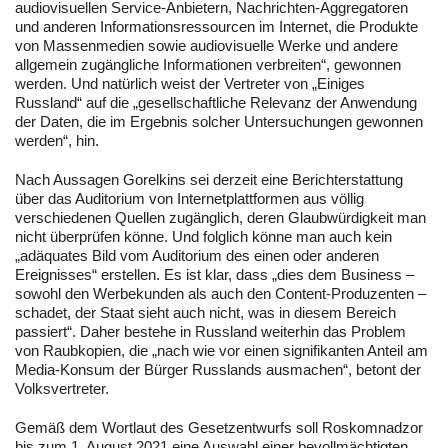
audiovisuellen Service-Anbietern, Nachrichten-Aggregatoren
und anderen Informationsressourcen im Internet, die Produkte
von Massenmedien sowie audiovisuelle Werke und andere
allgemein zugängliche Informationen verbreiten“, gewonnen
werden. Und natürlich weist der Vertreter von „Einiges
Russland“ auf die „gesellschaftliche Relevanz der Anwendung
der Daten, die im Ergebnis solcher Untersuchungen gewonnen
werden“, hin.
Nach Aussagen Gorelkins sei derzeit eine Berichterstattung
über das Auditorium von Internetplattformen aus völlig
verschiedenen Quellen zugänglich, deren Glaubwürdigkeit man
nicht überprüfen könne. Und folglich könne man auch kein
„adäquates Bild vom Auditorium des einen oder anderen
Ereignisses“ erstellen. Es ist klar, dass „dies dem Business –
sowohl den Werbekunden als auch den Content-Produzenten –
schadet, der Staat sieht auch nicht, was in diesem Bereich
passiert“. Daher bestehe in Russland weiterhin das Problem
von Raubkopien, die „nach wie vor einen signifikanten Anteil am
Media-Konsum der Bürger Russlands ausmachen“, betont der
Volksvertreter.
Gemäß dem Wortlaut des Gesetzentwurfs soll Roskomnadzor
bis zum 1. August 2021 eine Auswahl einer bevollmächtigten