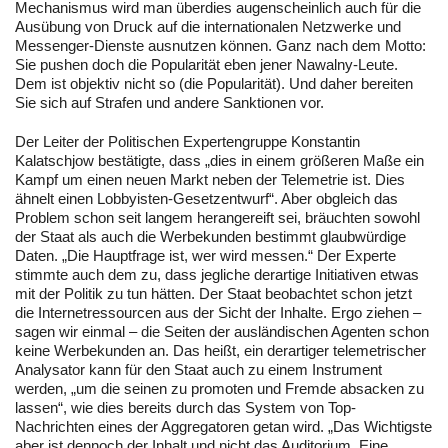
Mechanismus wird man überdies augenscheinlich auch für die
Ausübung von Druck auf die internationalen Netzwerke und
Messenger-Dienste ausnutzen können. Ganz nach dem Motto:
Sie pushen doch die Popularität eben jener Nawalny-Leute.
Dem ist objektiv nicht so (die Popularität). Und daher bereiten
Sie sich auf Strafen und andere Sanktionen vor.
Der Leiter der Politischen Expertengruppe Konstantin
Kalatschjow bestätigte, dass „dies in einem größeren Maße ein
Kampf um einen neuen Markt neben der Telemetrie ist. Dies
ähnelt einen Lobbyisten-Gesetzentwurf“. Aber obgleich das
Problem schon seit langem herangereift sei, bräuchten sowohl
der Staat als auch die Werbekunden bestimmt glaubwürdige
Daten. „Die Hauptfrage ist, wer wird messen.“ Der Experte
stimmte auch dem zu, dass jegliche derartige Initiativen etwas
mit der Politik zu tun hätten. Der Staat beobachtet schon jetzt
die Internetressourcen aus der Sicht der Inhalte. Ergo ziehen –
sagen wir einmal – die Seiten der ausländischen Agenten schon
keine Werbekunden an. Das heißt, ein derartiger telemetrischer
Analysator kann für den Staat auch zu einem Instrument
werden, „um die seinen zu promoten und Fremde absacken zu
lassen“, wie dies bereits durch das System von Top-
Nachrichten eines der Aggregatoren getan wird. „Das Wichtigste
aber ist dennoch der Inhalt und nicht das Auditorium. Eine