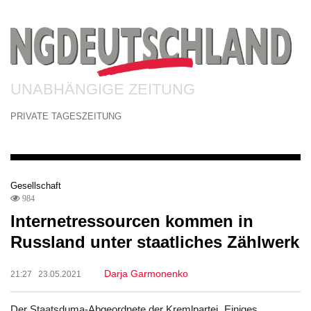
UNABHÄNGIGE ZEITUNG
PRIVATE TAGESZEITUNG
Gesellschaft
984
Internetressourcen kommen in
Russland unter staatliches Zählwerk
Darja Garmonenko
21:27 23.05.2021
Der Staatsduma-Abgeordnete der Kremlpartei „Einiges