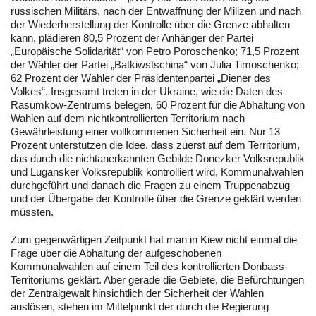
russischen Militärs, nach der Entwaffnung der Milizen und nach
der Wiederherstellung der Kontrolle über die Grenze abhalten
kann, plädieren 80,5 Prozent der Anhänger der Partei
„Europäische Solidarität“ von Petro Poroschenko; 71,5 Prozent
der Wähler der Partei „Batkiwstschina“ von Julia Timoschenko;
62 Prozent der Wähler der Präsidentenpartei „Diener des
Volkes“. Insgesamt treten in der Ukraine, wie die Daten des
Rasumkow-Zentrums belegen, 60 Prozent für die Abhaltung von
Wahlen auf dem nichtkontrollierten Territorium nach
Gewährleistung einer vollkommenen Sicherheit ein. Nur 13
Prozent unterstützen die Idee, dass zuerst auf dem Territorium,
das durch die nichtanerkannten Gebilde Donezker Volksrepublik
und Lugansker Volksrepublik kontrolliert wird, Kommunalwahlen
durchgeführt und danach die Fragen zu einem Truppenabzug
und der Übergabe der Kontrolle über die Grenze geklärt werden
müssten.
Zum gegenwärtigen Zeitpunkt hat man in Kiew nicht einmal die
Frage über die Abhaltung der aufgeschobenen
Kommunalwahlen auf einem Teil des kontrollierten Donbass-
Territoriums geklärt. Aber gerade die Gebiete, die Befürchtungen
der Zentralgewalt hinsichtlich der Sicherheit der Wahlen
auslösen, stehen im Mittelpunkt der durch die Regierung