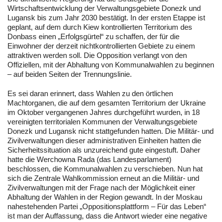
Wirtschaftsentwicklung der Verwaltungsgebiete Donezk und
Lugansk bis zum Jahr 2030 bestätigt. In der ersten Etappe ist
geplant, auf dem durch Kiew kontrollierten Territorium des
Donbass einen „Erfolgsgürtel“ zu schaffen, der für die
Einwohner der derzeit nichtkontrollierten Gebiete zu einem
attraktiven werden soll. Die Opposition verlangt von den
Offiziellen, mit der Abhaltung von Kommunalwahlen zu beginnen
– auf beiden Seiten der Trennungslinie.
Es sei daran erinnert, dass Wahlen zu den örtlichen
Machtorganen, die auf dem gesamten Territorium der Ukraine
im Oktober vergangenen Jahres durchgeführt wurden, in 18
vereinigten territorialen Kommunen der Verwaltungsgebiete
Donezk und Lugansk nicht stattgefunden hatten. Die Militär- und
Zivilverwaltungen dieser administrativen Einheiten hatten die
Sicherheitssituation als unzureichend gute eingestuft. Daher
hatte die Werchowna Rada (das Landesparlament)
beschlossen, die Kommunalwahlen zu verschieben. Nun hat
sich die Zentrale Wahlkommission erneut an die Militär- und
Zivilverwaltungen mit der Frage nach der Möglichkeit einer
Abhaltung der Wahlen in der Region gewandt. In der Moskau
nahestehenden Partei „Oppositionsplattform – Für das Leben“
ist man der Auffassung, dass die Antwort wieder eine negative