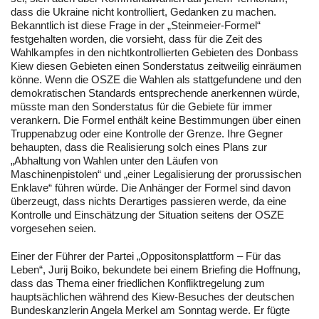
dass die Ukraine nicht kontrolliert, Gedanken zu machen.
Bekanntlich ist diese Frage in der „Steinmeier-Formel“
festgehalten worden, die vorsieht, dass für die Zeit des
Wahlkampfes in den nichtkontrollierten Gebieten des Donbass
Kiew diesen Gebieten einen Sonderstatus zeitweilig einräumen
könne. Wenn die OSZE die Wahlen als stattgefundene und den
demokratischen Standards entsprechende anerkennen würde,
müsste man den Sonderstatus für die Gebiete für immer
verankern. Die Formel enthält keine Bestimmungen über einen
Truppenabzug oder eine Kontrolle der Grenze. Ihre Gegner
behaupten, dass die Realisierung solch eines Plans zur
„Abhaltung von Wahlen unter den Läufen von
Maschinenpistolen“ und „einer Legalisierung der prorussischen
Enklave“ führen würde. Die Anhänger der Formel sind davon
überzeugt, dass nichts Derartiges passieren werde, da eine
Kontrolle und Einschätzung der Situation seitens der OSZE
vorgesehen seien.
Einer der Führer der Partei „Oppositonsplattform – Für das
Leben“, Jurij Boiko, bekundete bei einem Briefing die Hoffnung,
dass das Thema einer friedlichen Konfliktregelung zum
hauptsächlichen während des Kiew-Besuches der deutschen
Bundeskanzlerin Angela Merkel am Sonntag werde. Er fügte