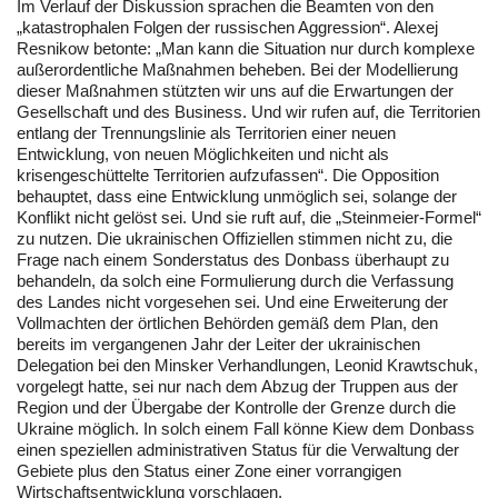
Im Verlauf der Diskussion sprachen die Beamten von den
„katastrophalen Folgen der russischen Aggression“. Alexej
Resnikow betonte: „Man kann die Situation nur durch komplexe
außerordentliche Maßnahmen beheben. Bei der Modellierung
dieser Maßnahmen stützten wir uns auf die Erwartungen der
Gesellschaft und des Business. Und wir rufen auf, die Territorien
entlang der Trennungslinie als Territorien einer neuen
Entwicklung, von neuen Möglichkeiten und nicht als
krisengeschüttelte Territorien aufzufassen“. Die Opposition
behauptet, dass eine Entwicklung unmöglich sei, solange der
Konflikt nicht gelöst sei. Und sie ruft auf, die „Steinmeier-Formel“
zu nutzen. Die ukrainischen Offiziellen stimmen nicht zu, die
Frage nach einem Sonderstatus des Donbass überhaupt zu
behandeln, da solch eine Formulierung durch die Verfassung
des Landes nicht vorgesehen sei. Und eine Erweiterung der
Vollmachten der örtlichen Behörden gemäß dem Plan, den
bereits im vergangenen Jahr der Leiter der ukrainischen
Delegation bei den Minsker Verhandlungen, Leonid Krawtschuk,
vorgelegt hatte, sei nur nach dem Abzug der Truppen aus der
Region und der Übergabe der Kontrolle der Grenze durch die
Ukraine möglich. In solch einem Fall könne Kiew dem Donbass
einen speziellen administrativen Status für die Verwaltung der
Gebiete plus den Status einer Zone einer vorrangigen
Wirtschaftsentwicklung vorschlagen.