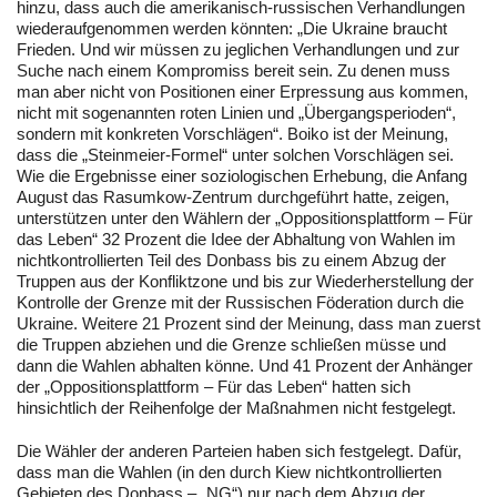
hinzu, dass auch die amerikanisch-russischen Verhandlungen
wiederaufgenommen werden könnten: „Die Ukraine braucht
Frieden. Und wir müssen zu jeglichen Verhandlungen und zur
Suche nach einem Kompromiss bereit sein. Zu denen muss
man aber nicht von Positionen einer Erpressung aus kommen,
nicht mit sogenannten roten Linien und „Übergangsperioden“,
sondern mit konkreten Vorschlägen“. Boiko ist der Meinung,
dass die „Steinmeier-Formel“ unter solchen Vorschlägen sei.
Wie die Ergebnisse einer soziologischen Erhebung, die Anfang
August das Rasumkow-Zentrum durchgeführt hatte, zeigen,
unterstützen unter den Wählern der „Oppositionsplattform – Für
das Leben“ 32 Prozent die Idee der Abhaltung von Wahlen im
nichtkontrollierten Teil des Donbass bis zu einem Abzug der
Truppen aus der Konfliktzone und bis zur Wiederherstellung der
Kontrolle der Grenze mit der Russischen Föderation durch die
Ukraine. Weitere 21 Prozent sind der Meinung, dass man zuerst
die Truppen abziehen und die Grenze schließen müsse und
dann die Wahlen abhalten könne. Und 41 Prozent der Anhänger
der „Oppositionsplattform – Für das Leben“ hatten sich
hinsichtlich der Reihenfolge der Maßnahmen nicht festgelegt.
Die Wähler der anderen Parteien haben sich festgelegt. Dafür,
dass man die Wahlen (in den durch Kiew nichtkontrollierten
Gebieten des Donbass – „NG“) nur nach dem Abzug der