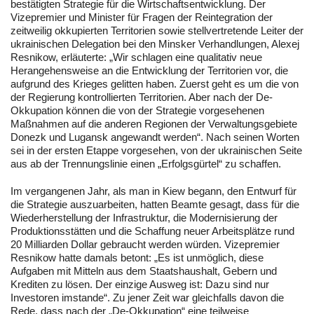
bestätigten Strategie für die Wirtschaftsentwicklung. Der
Vizepremier und Minister für Fragen der Reintegration der
zeitweilig okkupierten Territorien sowie stellvertretende Leiter der
ukrainischen Delegation bei den Minsker Verhandlungen, Alexej
Resnikow, erläuterte: „Wir schlagen eine qualitativ neue
Herangehensweise an die Entwicklung der Territorien vor, die
aufgrund des Krieges gelitten haben. Zuerst geht es um die von
der Regierung kontrollierten Territorien. Aber nach der De-
Okkupation können die von der Strategie vorgesehenen
Maßnahmen auf die anderen Regionen der Verwaltungsgebiete
Donezk und Lugansk angewandt werden“. Nach seinen Worten
sei in der ersten Etappe vorgesehen, von der ukrainischen Seite
aus ab der Trennungslinie einen „Erfolgsgürtel“ zu schaffen.
Im vergangenen Jahr, als man in Kiew begann, den Entwurf für
die Strategie auszuarbeiten, hatten Beamte gesagt, dass für die
Wiederherstellung der Infrastruktur, die Modernisierung der
Produktionsstätten und die Schaffung neuer Arbeitsplätze rund
20 Milliarden Dollar gebraucht werden würden. Vizepremier
Resnikow hatte damals betont: „Es ist unmöglich, diese
Aufgaben mit Mitteln aus dem Staatshaushalt, Gebern und
Krediten zu lösen. Der einzige Ausweg ist: Dazu sind nur
Investoren imstande“. Zu jener Zeit war gleichfalls davon die
Rede, dass nach der „De-Okkupation“ eine teilweise