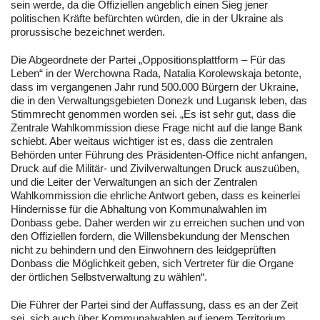
sein werde, da die Offiziellen angeblich einen Sieg jener
politischen Kräfte befürchten würden, die in der Ukraine als
prorussische bezeichnet werden.
Die Abgeordnete der Partei „Oppositionsplattform – Für das
Leben“ in der Werchowna Rada, Natalia Korolewskaja betonte,
dass im vergangenen Jahr rund 500.000 Bürgern der Ukraine,
die in den Verwaltungsgebieten Donezk und Lugansk leben, das
Stimmrecht genommen worden sei. „Es ist sehr gut, dass die
Zentrale Wahlkommission diese Frage nicht auf die lange Bank
schiebt. Aber weitaus wichtiger ist es, dass die zentralen
Behörden unter Führung des Präsidenten-Office nicht anfangen,
Druck auf die Militär- und Zivilverwaltungen Druck auszuüben,
und die Leiter der Verwaltungen an sich der Zentralen
Wahlkommission die ehrliche Antwort geben, dass es keinerlei
Hindernisse für die Abhaltung von Kommunalwahlen im
Donbass gebe. Daher werden wir zu erreichen suchen und von
den Offiziellen fordern, die Willensbekundung der Menschen
nicht zu behindern und den Einwohnern des leidgeprüften
Donbass die Möglichkeit geben, sich Vertreter für die Organe
der örtlichen Selbstverwaltung zu wählen“.
Die Führer der Partei sind der Auffassung, dass es an der Zeit
sei, sich auch über Kommunalwahlen auf jenem Territorium,