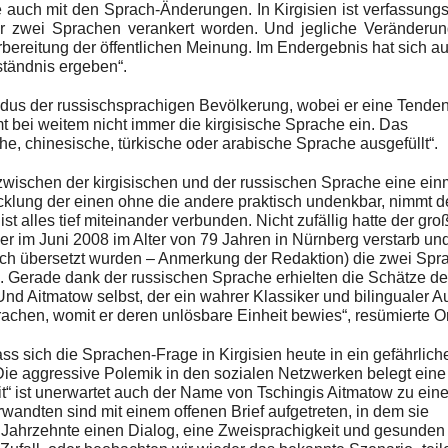
te auch mit den Sprach-Änderungen. In Kirgisien ist verfassun
der zwei Sprachen verankert worden. Und jegliche Veränderun
bereitung der öffentlichen Meinung. Im Endergebnis hat sich a
tändnis ergeben“.
dus der russischsprachigen Bevölkerung, wobei er eine Tende
 bei weitem nicht immer die kirgisische Sprache ein. Das
e, chinesische, türkische oder arabische Sprache ausgefüllt“.
 zwischen der kirgisischen und der russischen Sprache eine ein
cklung der einen ohne die andere praktisch undenkbar, nimmt d
st alles tief miteinander verbunden. Nicht zufällig hatte der gro
 der im Juni 2008 im Alter von 79 Jahren in Nürnberg verstarb un
ch übersetzt wurden – Anmerkung der Redaktion) die zwei Spr
n. Gerade dank der russischen Sprache erhielten die Schätze de
Und Aitmatow selbst, der ein wahrer Klassiker und bilingualer A
achen, womit er deren unlösbare Einheit bewies“, resümierte O
ss sich die Sprachen-Frage in Kirgisien heute in ein gefährlich
Die aggressive Polemik in den sozialen Netzwerken belegt eine 
eit“ ist unerwartet auch der Name von Tschingis Aitmatow zu eine
wandten sind mit einem offenen Brief aufgetreten, in dem sie
r Jahrzehnte einen Dialog, eine Zweisprachigkeit und gesunden