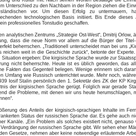
Im Unterschied zu den Nachbarn in der Region ziehen die Ei
ausländischen vor. Um diesen Erfolg zu untermauern, h
rechenden technologischen Basis initiiert. Bis Ende dieses
ein professionelles Tonstudio geschaffen.
n analytischen Zentrums „Strategie Ost-West“, Dmitrij Orlow, 
ng, dass die neue Norm vor allem auf die Bürger der Titel-
perfekt beherrschen. „Traditionell unterscheidet man bei uns „Ki
reichen weit in die Geschichte zurück“, betonte der Experte
 Situation ergeben: Die kirgisische Sprache wurde zur Staatss
erung nicht beherrschte. Heute ist es üblich geworden, das al
che Fakten das Gegenteil belegen. Wenige erinnern sich dara
hen Umfang wie Russisch unterrichtet wurde. Mehr noch, währ
39 Iosif Stalin persönlich den 1. Sekretär des ZK der KP Kirg
is der kirgisischen Sprache gerügt. Folglich war gerade Sta
hrend die Probleme, mit denen wir uns heute herumschlagen, 
nnen“.
ßerung des Anteils der kirgisisch-sprachigen Inhalte im Fe
rankerten Status der russischen Sprache dar. Es gehe auch n
er Kanäle. „Ein Problem als solches existiert nicht, genauso
zur Verdrängung der russischen Sprache gibt. Wir sehen eher Mä
ieden Gesetze, nehmen aber keine notwendige erläuternde Arbei