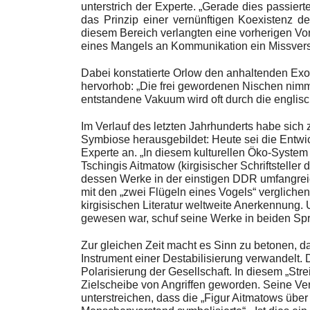
unterstrich der Experte. „Gerade dies passier
das Prinzip einer vernünftigen Koexistenz 
diesem Bereich verlangten eine vorherigen Vor
eines Mangels an Kommunikation ein Missvers
Dabei konstatierte Orlow den anhaltenden Exo
hervorhob: „Die frei gewordenen Nischen nimmt
entstandene Vakuum wird oft durch die englisch
Im Verlauf des letzten Jahrhunderts habe sich
Symbiose herausgebildet: Heute sei die Entwi
Experte an. „In diesem kulturellen Öko-System i
Tschingis Aitmatow (kirgisischer Schriftsteller
dessen Werke in der einstigen DDR umfangrei
mit den „zwei Flügeln eines Vogels“ vergliche
kirgisischen Literatur weltweite Anerkennung. 
gewesen war, schuf seine Werke in beiden Spr
Zur gleichen Zeit macht es Sinn zu betonen, da
Instrument einer Destabilisierung verwandelt. 
Polarisierung der Gesellschaft. In diesem „Str
Zielscheibe von Angriffen geworden. Seine Ver
unterstreichen, dass die „Figur Aitmatows übe