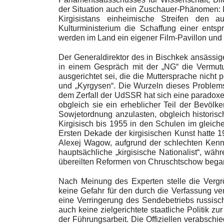
der Situation auch ein Zuschauer-Phänomen: 
Kirgisistans einheimische Streifen den 
Kulturministerium die Schaffung einer entsp
werden im Land ein eigener Film-Pavillon und 
Der Generaldirektor des in Bischkek ansässige
in einem Gespräch mit der „NG“ die Vermutu
ausgerichtet sei, die die Muttersprache nicht 
und „Kyrgysen“. Die Wurzeln dieses Problems 
dem Zerfall der UdSSR hat sich eine paradoxe
obgleich sie ein erheblicher Teil der Bevölk
Sowjetordnung anzulasten, obgleich historis
Kirgisisch bis 1955 in den Schulen im gleic
Ersten Dekade der kirgisischen Kunst hatte 19
Alexej Wagow, aufgrund der schlechten Kenntn
hauptsächliche „kirgisische Nationalist“, wä
übereilten Reformen von Chruschtschow bega
Nach Meinung des Experten stelle die Vergrö
keine Gefahr für den durch die Verfassung ve
eine Verringerung des Sendebetriebs russisch
auch keine zielgerichtete staatliche Politik 
der Führungsarbeit. Die Offiziellen verabsch