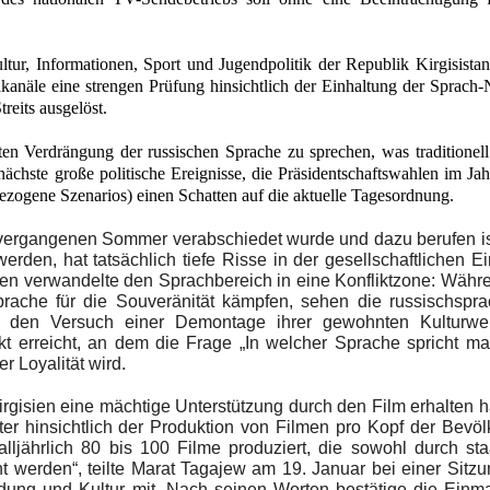
ltur, Informationen, Sport und Jugendpolitik der Republik Kirgisista
näle eine strengen Prüfung hinsichtlich der Einhaltung der Sprach
reits ausgelöst.
ten Verdrängung der russischen Sprache zu sprechen, was traditionell
nächste große politische Ereignisse, die Präsidentschaftswahlen im Ja
ezogene Szenarios) einen Schatten auf die aktuelle Tagesordnung.
 vergangenen Sommer verabschiedet wurde und dazu berufen i
rden, hat tatsächlich tiefe Risse in der gesellschaftlichen Ei
ssen verwandelte den Sprachbereich in eine Konfliktzone: Währ
prache für die Souveränität kämpfen, sehen die russischspra
in den Versuch einer Demontage ihrer gewohnten Kulturwel
kt erreicht, an dem die Frage „In welcher Sprache spricht m
r Loyalität wird.
rgisien eine mächtige Unterstützung durch den Film erhalten h
eiter hinsichtlich der Produktion von Filmen pro Kopf der Bevö
ljährlich 80 bis 100 Filme produziert, die sowohl durch sta
ht werden“, teilte Marat Tagajew am 19. Januar bei einer Sitz
dung und Kultur mit. Nach seinen Worten bestätige die Einma