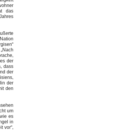
nwohner
at das
 Jahres
äußerte
Nation
rgisen“
. „Nach
prache,
les der
n, dass
end der
isiens,
lin der
mit den
rnsehen
icht um
 wie es
ngel in
t vor“,