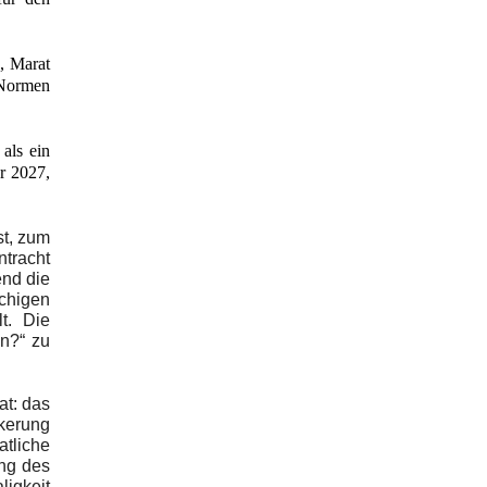
n, Marat
-Normen
 als ein
hr 2027,
st, zum
ntracht
end die
chigen
t. Die
an?“ zu
at: das
lkerung
atliche
ung des
ligkeit