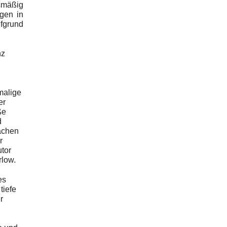
gsmäßig
gen in
ufgrund
nz
malige
er
ße
d
achen
r
utor
rlow.
es
tiefe
r