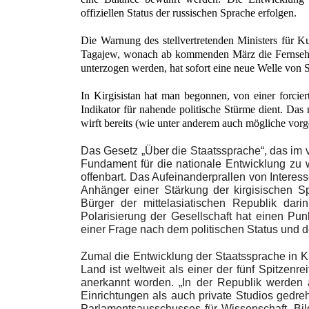
offiziellen Status der russischen Sprache erfolgen.
Die Warnung des stellvertretenden Ministers für Ku
Tagajew, wonach ab kommenden März die Fernsehka
unterzogen werden, hat sofort eine neue Welle von St
In Kirgisistan hat man begonnen, von einer forcier
Indikator für nahende politische Stürme dient. Das 
wirft bereits (wie unter anderem auch mögliche vorg
Das Gesetz „Über die Staatssprache“, das im
Fundament für die nationale Entwicklung zu we
offenbart. Das Aufeinanderprallen von Intere
Anhänger einer Stärkung der kirgisischen S
Bürger der mittelasiatischen Republik dar
Polarisierung der Gesellschaft hat einen Pun
einer Frage nach dem politischen Status und de
Zumal die Entwicklung der Staatssprache in Ki
Land ist weltweit als einer der fünf Spitzenr
anerkannt worden. „In der Republik werden al
Einrichtungen als auch private Studios gedre
Parlamentsausschusses für Wissenschaft, Bil