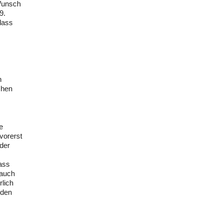
Wunsch
9.
dass
n
chen
e
vorerst
 der
ass
 auch
rlich
rden