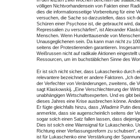
völligen Nichtvorhandensein von Fakten einer Radi
dies die informationsseitige Vorbereitung für eine 
versuchen, die Sache so darzustellen, dass sich der
Schüren einer Psychose ist, die gebraucht wird, da
Repressalien zu verschärfen“, ist Alexander Klask
Menschen. Wenn Hunderttausende von Menschen a
Unausgeglichenen sein. Da kann man nicht zu 100
seitens der Protestierenden garantieren. Insgesamt 
Weißrussen nicht auf radikale Aktionen eingestellt 
Ressourcen, um im buchstäblichen Sinne des Wor
Er ist sich nicht sicher, dass Lukaschenko durch e
relevantere bezeichnet er andere Faktoren. „Ich d
der Verfechter von Veränderungen, zweitens, die Ve
sagt Klaskowskij. „Eine Verschlechterung der Wirts
unabhängigen Wirtschaftsexperten. Und es gibt bei 
dieses Jahres eine Krise ausbrechen könne. Ander
Er fügte gleichfalls hinzu, dass „Wladimir Putin die
anmerkte, dass sie augenscheinlich seitens der V
sogar solch einen Satz fallen lassen, dass diejeni
Dies ist solch eine Warnsignal für Lukaschenko. Un
Richtung einer Verfassungsreform zu schubsen“, er
ist für Lukaschenko eine Verstärkung der Spannung