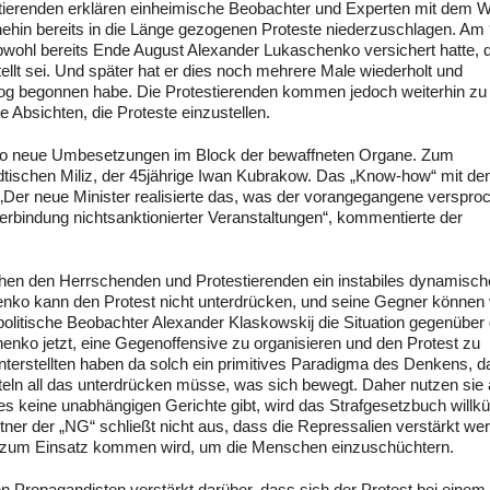
tierenden erklären einheimische Beobachter und Experten mit dem 
ehin bereits in die Länge gezogenen Proteste niederzuschlagen. Am 
bwohl bereits Ende August Alexander Lukaschenko versichert hatte, 
llt sei. Und später hat er dies noch mehrere Male wiederholt und
alog begonnen habe. Die Protestierenden kommen jedoch weiterhin zu
 Absichten, die Proteste einzustellen.
ko neue Umbesetzungen im Block der bewaffneten Organe. Zum
dtischen Miliz, der 45jährige Iwan Kubrakow. Das „Know-how“ mit de
 „Der neue Minister realisierte das, was der vorangegangene verspro
rbindung nichtsanktionierter Veranstaltungen“, kommentierte der
en den Herrschenden und Protestierenden ein instabiles dynamisch
enko kann den Protest nicht unterdrücken, und seine Gegner können 
 politische Beobachter Alexander Klaskowskij die Situation gegenüber
o jetzt, eine Gegenoffensive zu organisieren und den Protest zu
nterstellten haben da solch ein primitives Paradigma des Denkens, d
eln all das unterdrücken müsse, was sich bewegt. Daher nutzen sie
 keine unabhängigen Gerichte gibt, wird das Strafgesetzbuch willkü
ner der „NG“ schließt nicht aus, dass die Repressalien verstärkt we
ch zum Einsatz kommen wird, um die Menschen einzuschüchtern.
en Propagandisten verstärkt darüber, dass sich der Protest bei einem