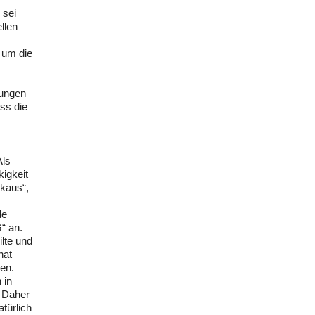
 sei
llen
, um die
lungen
ass die
Als
kigkeit
skaus“,
de
“ an.
ilte und
hat
ten.
 in
. Daher
türlich