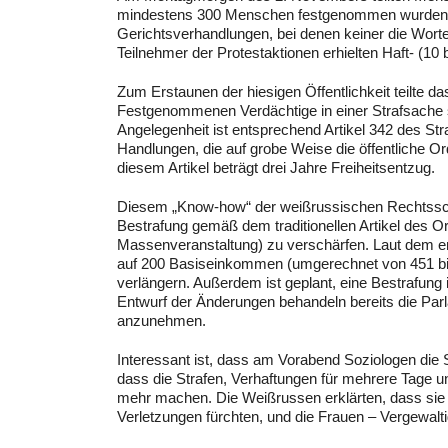
mindestens 300 Menschen festgenommen wurden. Tra
Gerichtsverhandlungen, bei denen keiner die Worte
Teilnehmer der Protestaktionen erhielten Haft- (10
Zum Erstaunen der hiesigen Öffentlichkeit teilte
Festgenommenen Verdächtige in einer Strafsache sei
Angelegenheit ist entsprechend Artikel 342 des St
Handlungen, die auf grobe Weise die öffentliche O
diesem Artikel beträgt drei Jahre Freiheitsentzug.
Diesem „Know-how“ der weißrussischen Rechtssc
Bestrafung gemäß dem traditionellen Artikel des O
Massenveranstaltung) zu verschärfen. Laut dem en
auf 200 Basiseinkommen (umgerechnet von 451 bis
verlängern. Außerdem ist geplant, eine Bestrafung
Entwurf der Änderungen behandeln bereits die Parla
anzunehmen.
Interessant ist, dass am Vorabend Soziologen di
dass die Strafen, Verhaftungen für mehrere Tage
mehr machen. Die Weißrussen erklärten, dass sie ei
Verletzungen fürchten, und die Frauen – Vergewalt