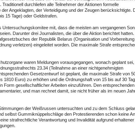
ditionell durchliefen alle Teilnehmer der Aktionen formelle
 der Angeklagten, der Verteidigung und der Zeugen berücksichtigte. 
 bis 15 Tage) oder Geldstrafen.
 das Untersuchungskomitee mit, dass die meisten am vergangenen Son
en. Darunter drei Journalisten, die über die Aktion berichtet hatten.
rafgesetzbuches der Republik Belarus (Organisation und Vorbereitung
rdnung verletzen) eingeleitet worden. Die maximale Strafe entsprech
hutzorgane waren Meldungen vorausgegangen, wonach geplant sei, 
rdnungsstrafrechts 23.34 (Teilnahme an einer nichtgenehmigten
tsprechenden Gesetzentwurf ist geplant, die maximale Strafe von 50
 1810 Euro) zu erhöhen und die Ordnungshaft von 15 bis auf 30 Ta
 in Form gesellschaftlicher Arbeiten einzuführen. Den entsprechenden
mentarier, und man rechnet damit, sie nicht früher als im neuen Jah
e Stimmungen der Weißrussen untersuchten und zu dem Schluss gela
 und selbst Gummiknüppelschläge den Protestierenden schon keine A
ne strafrechtliche Verantwortung und Invalidität aufgrund erhaltener
igungen.