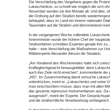
Die Verschärfung des Vorgehens gegen die Protes
Lukaschenkos, so schnell wie möglich die sich ohn
November werden sie drei Monate alt. Und dies, o
die Ordnung auf den Straßen bereits wiederhergeste
behauptet, dass im Land ein innerer nationaler Di
Tausenden auf die Straßen und demonstrieren keine
In der vergangenen Woche vollendete Lukaschen
Innenminister wurde der frühere Chef der hauptstä
Strafverfahren schreiben Experten gerade ihm zu.
hatte – eine Verschärfung der Maßnahmen zur Unte
Militärexperte Alexander Alessin die Situation.
„Am Vorabend des Wochenendes hatte sich zwisch
Kräftegleichgewicht herausgebildet, denn Lukasch
auch ihre Ziele nicht erreichen“, kommentierte der
„NG“. Im Zusammenhang damit versuche Lukaschenk
unterdrücken, meint er. „Lukaschenko und seine U
man einschüchtern müsse, dass man mit allen Mitt
das gesamte repressive Instrumentarium aus. Da es
ausgenutzt“, meint der Experte. Der Gesprächspart
und die strafrechtliche Verantwortung umfangrei
In den letzten zwei Wochen berichten die staatlich