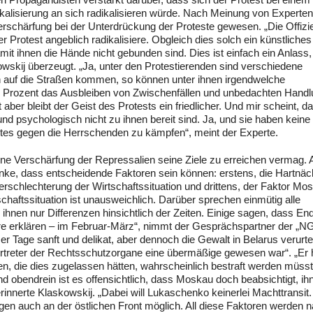
kalisierung an sich radikalisieren würde. Nach Meinung von Experten
Verschärfung bei der Unterdrückung der Proteste gewesen. „Die Offizie
 Protest angeblich radikalisiere. Obgleich dies solch ein künstliches
mit ihnen die Hände nicht gebunden sind. Dies ist einfach ein Anlass
owskij überzeugt. „Ja, unter den Protestierenden sind verschiedene
uf die Straßen kommen, so können unter ihnen irgendwelche
 Prozent das Ausbleiben von Zwischenfällen und unbedachten Hand
aber bleibt der Geist des Protests ein friedlicher. Und mir scheint, d
und psychologisch nicht zu ihnen bereit sind. Ja, und sie haben keine
tes gegen die Herrschenden zu kämpfen“, meint der Experte.
ine Verschärfung der Repressalien seine Ziele zu erreichen vermag. 
enke, dass entscheidende Faktoren sein können: erstens, die Hartnäc
rschlechterung der Wirtschaftssituation und drittens, der Faktor Mo
chaftssituation ist unausweichlich. Darüber sprechen einmütig alle
ihnen nur Differenzen hinsichtlich der Zeiten. Einige sagen, dass En
e erklären – im Februar-März“, nimmt der Gesprächspartner der „NG
ser Tage sanft und delikat, aber dennoch die Gewalt in Belarus verurte
ertreter der Rechtsschutzorgane eine übermäßige gewesen war“. „Er 
gen, die dies zugelassen hätten, wahrscheinlich bestraft werden müss
d obendrein ist es offensichtlich, dass Moskau doch beabsichtigt, ihn
innerte Klaskowskij. „Dabei will Lukaschenko keinerlei Machttransit
en auch an der östlichen Front möglich. All diese Faktoren werden na