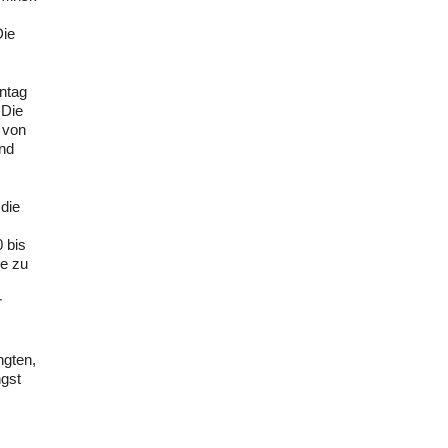
Die
ntag
 Die
 von
end
die
 bis
ge zu
r
ngten,
ngst