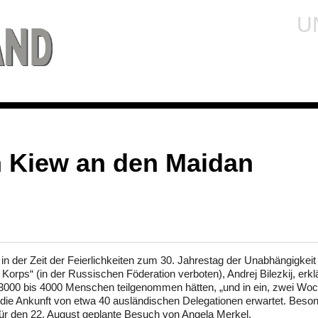
U
n Kiew an den Maidan
 in der Zeit der Feierlichkeiten zum 30. Jahrestag der Unabhängigkeit
orps“ (in der Russischen Föderation verboten), Andrej Bilezkij, erklä
000 bis 4000 Menschen teilgenommen hätten, „und in ein, zwei Wo
d die Ankunft von etwa 40 ausländischen Delegationen erwartet. Beso
für den 22. August geplante Besuch von Angela Merkel.