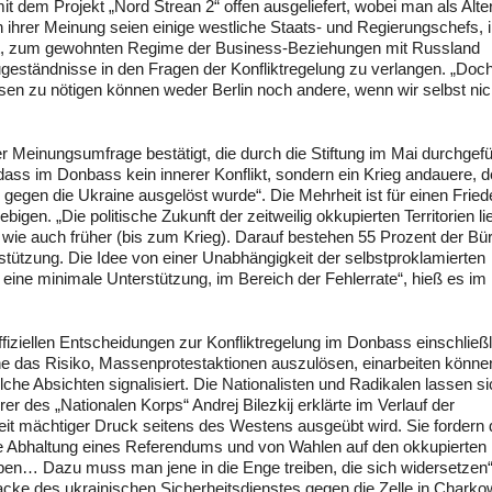
it dem Projekt „Nord Strean 2“ offen ausgeliefert, wobei man als Alte
 ihrer Meinung seien einige westliche Staats- und Regierungschefs,
eit, zum gewohnten Regime der Business-Beziehungen mit Russland
geständnisse in den Fragen der Konfliktregelung zu verlangen. „Doc
en zu nötigen können weder Berlin noch andere, wenn wir selbst nic
 Meinungsumfrage bestätigt, die durch die Stiftung im Mai durchgefü
dass im Donbass kein innerer Konflikt, sondern ein Krieg andauere, d
gegen die Ukraine ausgelöst wurde“. Die Mehrheit ist für einen Fried
bigen. „Die politische Zukunft der zeitweilig okkupierten Territorien li
wie auch früher (bis zum Krieg). Darauf bestehen 55 Prozent der Bür
rstützung. Die Idee von einer Unabhängigkeit der selbstproklamierten
 eine minimale Unterstützung, im Bereich der Fehlerrate“, hieß es im 
iziellen Entscheidungen zur Konfliktregelung im Donbass einschließl
ne das Risiko, Massenprotestaktionen auszulösen, einarbeiten könne
he Absichten signalisiert. Die Nationalisten und Radikalen lassen si
r des „Nationalen Korps“ Andrej Bilezkij erklärte im Verlauf der
eit mächtiger Druck seitens des Westens ausgeübt wird. Sie fordern 
ie Abhaltung eines Referendums und von Wahlen auf den okkupierten
geben… Dazu muss man jene in die Enge treiben, die sich widersetzen“
tacke des ukrainischen Sicherheitsdienstes gegen die Zelle in Charko