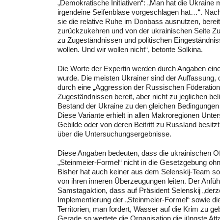
„Demokratische Initiativen“: „Man hat die Ukraine m
irgendeine Seifenblase vorgeschlagen hat…“. Nach
sie die relative Ruhe im Donbass ausnutzen, ber
zurückzukehren und von der ukrainischen Seite Zu
zu Zugeständnissen und politischen Eingeständniss
wollen. Und wir wollen nicht“, betonte Solkina.
Die Worte der Expertin werden durch Angaben einer
wurde. Die meisten Ukrainer sind der Auffassung, 
durch eine „Aggression der Russischen Föderation 
Zugeständnissen bereit, aber nicht zu jeglichen belie
Bestand der Ukraine zu den gleichen Bedingungen 
Diese Variante erhielt in allen Makroregionen Unte
Gebilde oder von deren Beitritt zu Russland besitzt
über die Untersuchungsergebnisse.
Diese Angaben bedeuten, dass die ukrainischen Off
„Steinmeier-Formel“ nicht in die Gesetzgebung oh
Bisher hat auch keiner aus dem Selenskij-Team solc
von ihren inneren Überzeugungen leiten. Der Anführe
Samstagaktion, dass auf Präsident Selenskij „derz
Implementierung der „Steinmeier-Formel“ sowie d
Territorien, man fordert, Wasser auf die Krim zu 
Gerade so wertete die Organisation die jüngste At