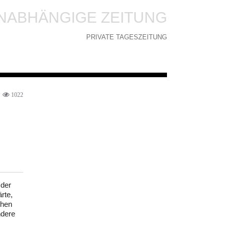
NABHÄNGIGE ZEITUNG
PRIVATE TAGESZEITUNG
1022
 der
rte,
chen
ndere