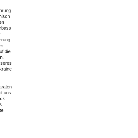
ührung
nisch
en
onbass
r
erung
er
f die
n.
nseres
kraine
araten
it uns
uck
s
te,