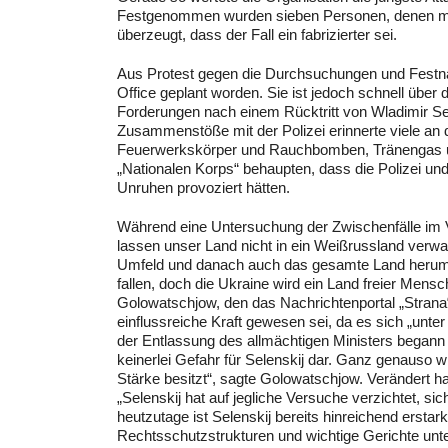
Festgenommen wurden sieben Personen, denen man
überzeugt, dass der Fall ein fabrizierter sei.
Aus Protest gegen die Durchsuchungen und Festn
Office geplant worden. Sie ist jedoch schnell üb
Forderungen nach einem Rücktritt von Wladimir Sele
Zusammenstöße mit der Polizei erinnerte viele an 
Feuerwerkskörper und Rauchbomben, Tränengas und
„Nationalen Korps“ behaupten, dass die Polizei un
Unruhen provoziert hätten.
Während eine Untersuchung der Zwischenfälle im Ve
lassen unser Land nicht in ein Weißrussland verwa
Umfeld und danach auch das gesamte Land herumsch
fallen, doch die Ukraine wird ein Land freier Mensc
Golowatschjow, den das Nachrichtenportal „Strana“ 
einflussreiche Kraft gewesen sei, da es sich „unt
der Entlassung des allmächtigen Ministers begann da
keinerlei Gefahr für Selenskij dar. Ganz genauso 
Stärke besitzt“, sagte Golowatschjow. Verändert ha
„Selenskij hat auf jegliche Versuche verzichtet, s
heutzutage ist Selenskij bereits hinreichend erstar
Rechtsschutzstrukturen und wichtige Gerichte unt