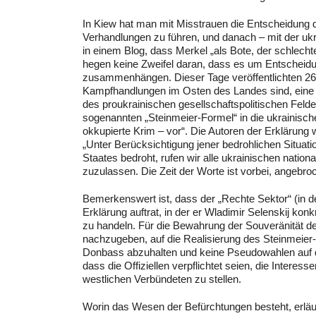
In Kiew hat man mit Misstrauen die Entscheidung
Verhandlungen zu führen, und danach – mit der ukr
in einem Blog, dass Merkel „als Bote, der schlecht
hegen keine Zweifel daran, dass es um Entscheid
zusammenhängen. Dieser Tage veröffentlichten 26 
Kampfhandlungen im Osten des Landes sind, eine Er
des proukrainischen gesellschaftspolitischen Feld
sogenannten „Steinmeier-Formel“ in die ukrainisc
okkupierte Krim – vor“. Die Autoren der Erklärung
„Unter Berücksichtigung jener bedrohlichen Situation
Staates bedroht, rufen wir alle ukrainischen nation
zuzulassen. Die Zeit der Worte ist vorbei, angebroc
Bemerkenswert ist, dass der „Rechte Sektor“ (in d
Erklärung auftrat, in der er Wladimir Selenskij kon
zu handeln. Für die Bewahrung der Souveränität de
nachzugeben, auf die Realisierung des Steinmeier
Donbass abzuhalten und keine Pseudowahlen auf dem
dass die Offiziellen verpflichtet seien, die Intere
westlichen Verbündeten zu stellen.
Worin das Wesen der Befürchtungen besteht, erläuter