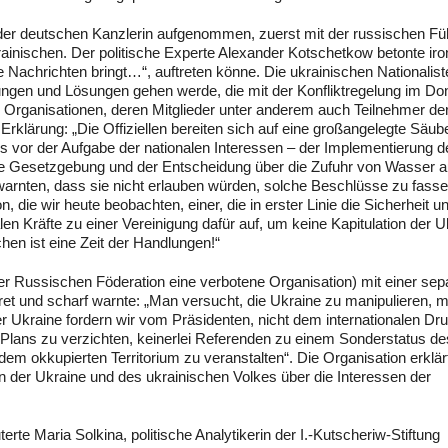
 der deutschen Kanzlerin aufgenommen, zuerst mit der russischen F
ainischen. Der politische Experte Alexander Kotschetkow betonte iro
e Nachrichten bringt…“, auftreten könne. Die ukrainischen Nationalist
ungen und Lösungen gehen werde, die mit der Konfliktregelung im D
Organisationen, deren Mitglieder unter anderem auch Teilnehmer de
klärung: „Die Offiziellen bereiten sich auf eine großangelegte Säub
es vor der Aufgabe der nationalen Interessen – der Implementierung d
he Gesetzgebung und der Entscheidung über die Zufuhr von Wasser au
 warnten, dass sie nicht erlauben würden, solche Beschlüsse zu fasse
, die wir heute beobachten, einer, die in erster Linie die Sicherheit u
alen Kräfte zu einer Vereinigung dafür auf, um keine Kapitulation der U
hen ist eine Zeit der Handlungen!“
er Russischen Föderation eine verbotene Organisation) mit einer sep
kret und scharf warnte: „Man versucht, die Ukraine zu manipulieren, m
r Ukraine fordern wir vom Präsidenten, nicht dem internationalen Dr
-Plans zu verzichten, keinerlei Referenden zu einem Sonderstatus de
 okkupierten Territorium zu veranstalten“. Die Organisation erklär
ssen der Ukraine und des ukrainischen Volkes über die Interessen der
te Maria Solkina, politische Analytikerin der I.-Kutscheriw-Stiftung