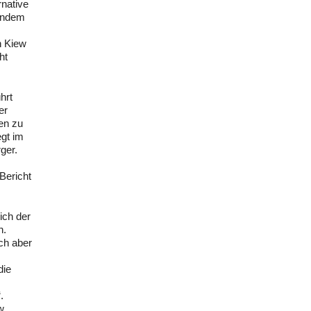
rnative
 indem
h Kiew
ht
hrt
er
en zu
egt im
ger.
Bericht
ich der
n.
ch aber
die
.
w.