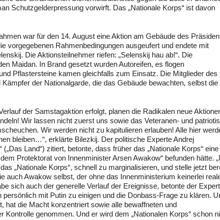
 Schutzgelderpressung vorwirft. Das „Nationale Korps“ ist davon
ahmen war für den 14. August eine Aktion am Gebäude des Präsiden
er die vorgegebenen Rahmenbedingungen ausgeufert und endete mit
nskij. Die Aktionsteilnehmer riefen: „Selenskij hau ab!“. Die
den Maidan. In Brand gesetzt wurden Autoreifen, es flogen
 Pflastersteine kamen gleichfalls zum Einsatz. Die Mitglieder des
d Kämpfer der Nationalgarde, die das Gebäude bewachten, selbst die
rlauf der Samstagaktion erfolgt, planen die Radikalen neue Aktionen
ndeln! Wir lassen nicht zuerst uns sowie das Veteranen- und patrioti
euchen. Wir werden nicht zu kapitulieren erlauben! Alle hier werd
hen bleiben…“, erklärte Bilezkij. Der politische Experte Andrej
(„Das Land“) zitiert, betonte, dass früher das „Nationale Korps“ eine
er dem Protektorat von Innenminister Arsen Awakow“ befunden hätte. 
s „Nationale Korps“, schnell zu marginalisieren, und stelle jetzt ber
wie auch Awakow selbst, der ohne das Innenministerium keinerlei real
be sich auch der generelle Verlauf der Ereignisse, betonte der Expert
ich persönlich mit Putin zu einigen und die Donbass-Frage zu klären. 
kt, hat die Macht konzentriert sowie alle bewaffneten und
er Kontrolle genommen. Und er wird dem „Nationalen Korps“ schon ni