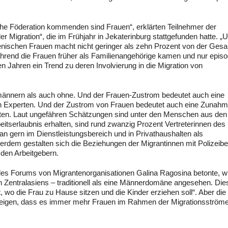
sche Föderation kommenden sind Frauen“, erklärten Teilnehmer der
r Migration“, die im Frühjahr in Jekaterinburg stattgefunden hatte. „
menischen Frauen macht nicht geringer als zehn Prozent von der Ges
hrend die Frauen früher als Familienangehörige kamen und nur episo
n Jahren ein Trend zu deren Involvierung in die Migration von
männern als auch ohne. Und der Frauen-Zustrom bedeutet auch eine
n Experten. Und der Zustrom von Frauen bedeutet auch eine Zunahm
rten. Laut ungefähren Schätzungen sind unter den Menschen aus de
eitserlaubnis erhalten, sind rund zwanzig Prozent Vertreterinnen des
n gern im Dienstleistungsbereich und in Privathaushalten als
ßerdem gestalten sich die Beziehungen der Migrantinnen mit Polizei
 den Arbeitgebern.
 des Forums von Migrantenorganisationen Galina Ragosina betonte, 
 Zentralasiens – traditionell als eine Männerdomäne angesehen. Die
, wo die Frau zu Hause sitzen und die Kinder erziehen soll“. Aber die
re zeigen, dass es immer mehr Frauen im Rahmen der Migrationsström