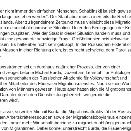
t aber nicht immer den einfachen Menschen. Schablinskij ist sich gewis
lange bestehen werden“. Der Staat aber muss einerseits die Rechte
lands. Aber zu irgendeinem Zeitpunkt muss vielleicht diese Migratio
lich die sozial-ökonomische Situation. Unter den Bedingungen der Kr
gen zuspitzen. „Wie der Staat in dieser Situation handeln muss und
st eine gesonderte schwierige Frage. Großbritannien beispielsweise 
ösen. Es hatte aber nicht sehr geklappt. In der Russischen Föderatio
-Massen in einer Richtung eilen, ist es recht schwierig, dem Paroli z
.
onsströmen sei ein durchaus natürlicher Prozess, der von einer
d zeuge, betonte Michail Burda, Dozent am Lehrstuhl für Politologie
aftswissenschaften der Russischen Akademie für Volkswirtschaft und
rüher Mitarbeiter des Föderalen Migrationsdienstes. Nach seinen Wort
ration von Männern gewesen. Heute aber hätten sich die Migrationsho
. „Darunter durch den Dienstleistungsbereich, wo gerade die
ren wird“.
sse, so weiter Michail Burda, die Migrationsattraktivität der Russi
gen Arbeitskräfteressourcen sowie der Migrationslobbyismus einzeln
ürden immer mehr Wirtschaftsbereiche zu migranten-abhängigen mac
von Migrantinnen. Dabei könne, unterstreicht Burda, die Frauen-Migr