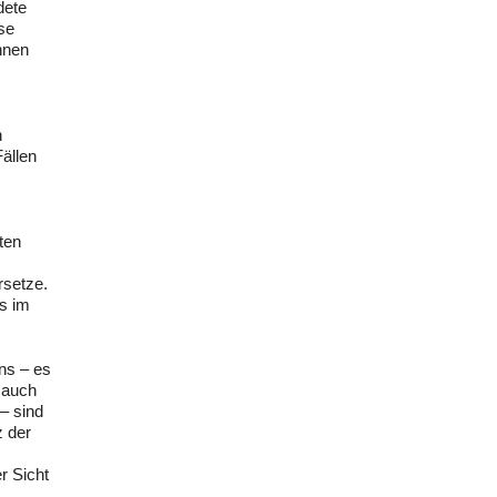
dete
ise
hnen
n
Fällen
ten
rsetze.
es im
ens – es
 auch
– sind
z der
r Sicht