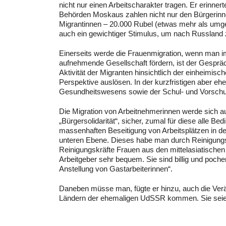
nicht nur einen Arbeitscharakter tragen. Er erinne
Behörden Moskaus zahlen nicht nur den Bürgerinne
Migrantinnen – 20.000 Rubel (etwas mehr als umger
auch ein gewichtiger Stimulus, um nach Russlan
Einerseits werde die Frauenmigration, wenn man im K
aufnehmende Gesellschaft fördern, ist der Gesprä
Aktivität der Migranten hinsichtlich der einheimisc
Perspektive auslösen. In der kurzfristigen aber e
Gesundheitswesens sowie der Schul- und Vorschu
Die Migration von Arbeitnehmerinnen werde sich au
„Bürgersolidarität“, sicher, zumal für diese alle 
massenhaften Beseitigung von Arbeitsplätzen in d
unteren Ebene. Dieses habe man durch Reinigungskr
Reinigungskräfte Frauen aus den mittelasiatischen
Arbeitgeber sehr bequem. Sie sind billig und pochen 
Anstellung von Gastarbeiterinnen“.
Daneben müsse man, fügte er hinzu, auch die Verän
Ländern der ehemaligen UdSSR kommen. Sie seien s