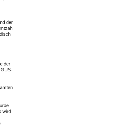
Und der
amtzahl
disch
e der
n GUS-
beamten
wurde
s wird
e