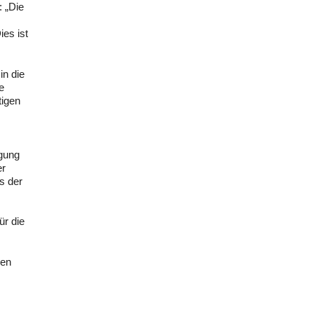
: „Die
ies ist
in die
e
tigen
egung
er
s der
ür die
den