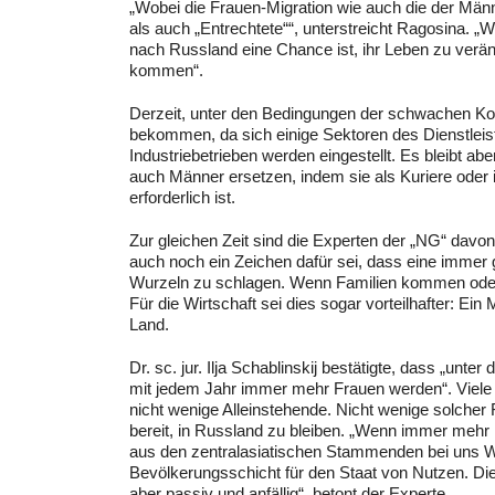
„Wobei die Frauen-Migration wie auch die der Männ
als auch „Entrechtete““, unterstreicht Ragosina. „
nach Russland eine Chance ist, ihr Leben zu verä
kommen“.
Derzeit, unter den Bedingungen der schwachen Kon
bekommen, da sich einige Sektoren des Dienstleistu
Industriebetrieben werden eingestellt. Es bleibt ab
auch Männer ersetzen, indem sie als Kuriere oder i
erforderlich ist.
Zur gleichen Zeit sind die Experten der „NG“ dav
auch noch ein Zeichen dafür sei, dass eine immer g
Wurzeln zu schlagen. Wenn Familien kommen oder g
Für die Wirtschaft sei dies sogar vorteilhafter: E
Land.
Dr. sc. jur. Ilja Schablinskij bestätigte, dass „unt
mit jedem Jahr immer mehr Frauen werden“. Viel
nicht wenige Alleinstehende. Nicht wenige solcher 
bereit, in Russland zu bleiben. „Wenn immer mehr
aus den zentralasiatischen Stammenden bei uns W
Bevölkerungsschicht für den Staat von Nutzen. Dies
aber passiv und anfällig“, betont der Experte.