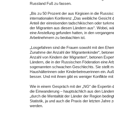
Russland Fuß zu fassen.
„Bis zu 50 Prozent der aus Kirgisien in die Russi
internationalen Konferenz „Das weibliche Gesicht de
Anteil der einreisenden tadschikischen oder turk
der Migranten aus diesen Ländern aus“. Wobei, wä
eine Anstellung gefunden hatten, in den vergangene
Arbeitnehmern zu beobachten ist.
„Losgefahren sind die Frauen sowohl mit den Ehe
Zunahme der Anzahl der Migrantenkinder“, betone
Anzahl von Kindern der Migranten“, betonen Expe
Ländern, die in der Russischen Föderation eine Arb
sogenannten schwachen Geschlechts. Sie stellt ma
Haushälterinnen oder Kinderbetreuerinnen ein. Au
besser. Und mit ihnen gibt es weniger Konflikte mit
Wie in einem Gespräch mit der „NG“ die Expertin
die Einwanderung – hauptsächlich aus den Ländern
„durch die Mentalität der Länder der Region bedingt
Statistik, ja und auch die Praxis der letzten Jah
werden.