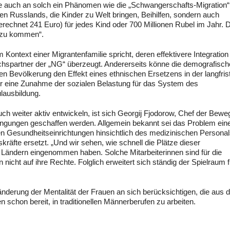
rte auch an solch ein Phänomen wie die „Schwangerschafts-Migration“
n Russlands, die Kinder zu Welt bringen, Beihilfen, sondern auch
echnet 241 Euro) für jedes Kind oder 700 Millionen Rubel im Jahr. D
d zu kommen“.
ontext einer Migrantenfamilie spricht, deren effektivere Integration 
chspartner der „NG“ überzeugt. Andererseits könne die demografisch
hen Bevölkerung den Effekt eines ethnischen Ersetzens in der langfris
her eine Zunahme der sozialen Belastung für das System des
lausbildung.
ch weiter aktiv entwickeln, ist sich Georgij Fjodorow, Chef der Bew
Bedingungen geschaffen werden. Allgemein bekannt sei das Problem ein
en Gesundheitseinrichtungen hinsichtlich des medizinischen Personal
äfte ersetzt. „Und wir sehen, wie schnell die Plätze dieser
 Ländern eingenommen haben. Solche Mitarbeiterinnen sind für die
nicht auf ihre Rechte. Folglich erweitert sich ständig der Spielraum f
derung der Mentalität der Frauen an sich berücksichtigen, die aus 
chon bereit, in traditionellen Männerberufen zu arbeiten.