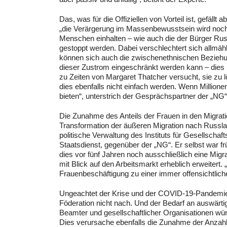
Das, was für die Offiziellen von Vorteil ist, gefäll
„die Verärgerung im Massenbewusstsein wird noch 
Menschen einhalten – wie auch die der Bürger Russ
gestoppt werden. Dabei verschlechtert sich allmäh
können sich auch die zwischenethnischen Beziehun
dieser Zustrom eingeschränkt werden kann – dies i
zu Zeiten von Margaret Thatcher versucht, sie zu l
dies ebenfalls nicht einfach werden. Wenn Millionen
bieten“, unterstrich der Gesprächspartner der „NG“
Die Zunahme des Anteils der Frauen in den Migrati
Transformation der äußeren Migration nach Russlan
politische Verwaltung des Instituts für Gesellsch
Staatsdienst, gegenüber der „NG“. Er selbst war f
dies vor fünf Jahren noch ausschließlich eine Mig
mit Blick auf den Arbeitsmarkt erheblich erweitert
Frauenbeschäftigung zu einer immer offensichtliche
Ungeachtet der Krise und der COVID-19-Pandemie la
Föderation nicht nach. Und der Bedarf an auswärti
Beamter und gesellschaftlicher Organisationen w
Dies verursache ebenfalls die Zunahme der Anzahl 