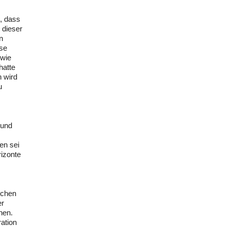
s, dass
 dieser
n
ise
 wie
hatte
n wird
u
 und
en sei
rizonte
schen
er
hen.
ation