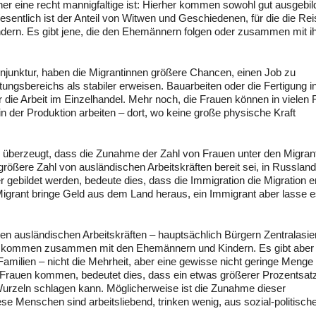
er eine recht mannigfaltige ist: Hierher kommen sowohl gut ausgebil
Wesentlich ist der Anteil von Witwen und Geschiedenen, für die die Re
ndern. Es gibt jene, die den Ehemännern folgen oder zusammen mit i
junktur, haben die Migrantinnen größere Chancen, einen Job zu
ngsbereichs als stabiler erweisen. Bauarbeiten oder die Fertigung i
er die Arbeit im Einzelhandel. Mehr noch, die Frauen können in vielen 
n der Produktion arbeiten – dort, wo keine große physische Kraft
on überzeugt, dass die Zunahme der Zahl von Frauen unter den Migran
rößere Zahl von ausländischen Arbeitskräften bereit sei, in Russland
ebildet werden, bedeute dies, dass die Immigration die Migration e
in Migrant bringe Geld aus dem Land heraus, ein Immigrant aber lasse 
er den ausländischen Arbeitskräften – hauptsächlich Bürgern Zentralasi
e kommen zusammen mit den Ehemännern und Kindern. Es gibt aber
Familien – nicht die Mehrheit, aber eine gewisse nicht geringe Menge 
 Frauen kommen, bedeutet dies, dass ein etwas größerer Prozentsat
urzeln schlagen kann. Möglicherweise ist die Zunahme dieser
e Menschen sind arbeitsliebend, trinken wenig, aus sozial-politische