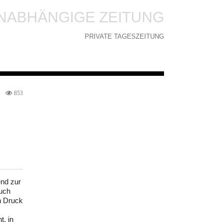
NABHÄNGIGE ZEITUNG
PRIVATE TAGESZEITUNG
853
end zur
auch
n Druck
t, in