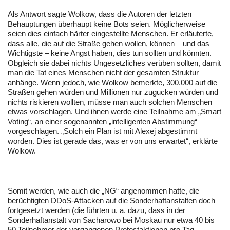
Als Antwort sagte Wolkow, dass die Autoren der letzten
Behauptungen überhaupt keine Bots seien. Möglicherweise
seien dies einfach härter eingestellte Menschen. Er erläuterte,
dass alle, die auf die Straße gehen wollen, können – und das
Wichtigste – keine Angst haben, dies tun sollten und könnten.
Obgleich sie dabei nichts Ungesetzliches verüben sollten, damit
man die Tat eines Menschen nicht der gesamten Struktur
anhänge. Wenn jedoch, wie Wolkow bemerkte, 300.000 auf die
Straßen gehen würden und Millionen nur zugucken würden und
nichts riskieren wollten, müsse man auch solchen Menschen
etwas vorschlagen. Und ihnen werde eine Teilnahme am „Smart
Voting“, an einer sogenannten „intelligenten Abstimmung“
vorgeschlagen. „Solch ein Plan ist mit Alexej abgestimmt
worden. Dies ist gerade das, was er von uns erwartet“, erklärte
Wolkow.
Somit werden, wie auch die „NG“ angenommen hatte, die
berüchtigten DDoS-Attacken auf die Sonderhaftanstalten doch
fortgesetzt werden (die führten u. a. dazu, dass in der
Sonderhaftanstalt von Sacharowo bei Moskau nur etwa 40 bis
50 Teilnehmer der vergangenen Protestaktionen pro Tag