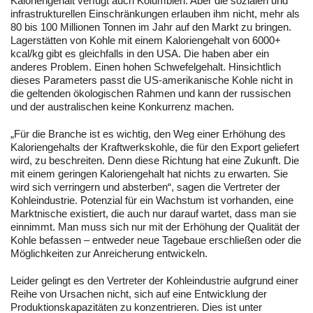
Kaloriengehalt verfügt auch Kolumbien. Aber die sozialen und
infrastrukturellen Einschränkungen erlauben ihm nicht, mehr als
80 bis 100 Millionen Tonnen im Jahr auf den Markt zu bringen.
Lagerstätten von Kohle mit einem Kaloriengehalt von 6000+
kcal/kg gibt es gleichfalls in den USA. Die haben aber ein
anderes Problem. Einen hohen Schwefelgehalt. Hinsichtlich
dieses Parameters passt die US-amerikanische Kohle nicht in
die geltenden ökologischen Rahmen und kann der russischen
und der australischen keine Konkurrenz machen.
„Für die Branche ist es wichtig, den Weg einer Erhöhung des
Kaloriengehalts der Kraftwerkskohle, die für den Export geliefert
wird, zu beschreiten. Denn diese Richtung hat eine Zukunft. Die
mit einem geringen Kaloriengehalt hat nichts zu erwarten. Sie
wird sich verringern und absterben“, sagen die Vertreter der
Kohleindustrie. Potenzial für ein Wachstum ist vorhanden, eine
Marktnische existiert, die auch nur darauf wartet, dass man sie
einnimmt. Man muss sich nur mit der Erhöhung der Qualität der
Kohle befassen – entweder neue Tagebaue erschließen oder die
Möglichkeiten zur Anreicherung entwickeln.
Leider gelingt es den Vertreter der Kohleindustrie aufgrund einer
Reihe von Ursachen nicht, sich auf eine Entwicklung der
Produktionskapazitäten zu konzentrieren. Dies ist unter