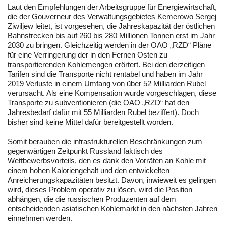
Laut den Empfehlungen der Arbeitsgruppe für Energiewirtschaft,
die der Gouverneur des Verwaltungsgebietes Kemerowo Sergej
Ziwiljew leitet, ist vorgesehen, die Jahreskapazität der östlichen
Bahnstrecken bis auf 260 bis 280 Millionen Tonnen erst im Jahr
2030 zu bringen. Gleichzeitig werden in der OAO „RZD“ Pläne
für eine Verringerung der in den Fernen Osten zu
transportierenden Kohlemengen erörtert. Bei den derzeitigen
Tarifen sind die Transporte nicht rentabel und haben im Jahr
2019 Verluste in einem Umfang von über 52 Milliarden Rubel
verursacht. Als eine Kompensation wurde vorgeschlagen, diese
Transporte zu subventionieren (die OAO „RZD“ hat den
Jahresbedarf dafür mit 55 Milliarden Rubel beziffert). Doch
bisher sind keine Mittel dafür bereitgestellt worden.
Somit berauben die infrastrukturellen Beschränkungen zum
gegenwärtigen Zeitpunkt Russland faktisch des
Wettbewerbsvorteils, den es dank den Vorräten an Kohle mit
einem hohen Kaloriengehalt und den entwickelten
Anreicherungskapazitäten besitzt. Davon, inwieweit es gelingen
wird, dieses Problem operativ zu lösen, wird die Position
abhängen, die die russischen Produzenten auf dem
entscheidenden asiatischen Kohlemarkt in den nächsten Jahren
einnehmen werden.