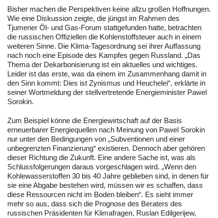
Bisher machen die Perspektiven keine allzu großen Hoffnungen.
Wie eine Diskussion zeigte, die jüngst im Rahmen des
Tjumener Öl- und Gas-Forum stattgefunden hatte, betrachten
die russischen Offiziellen die Kohlenstoffsteuer auch in einem
weiteren Sinne. Die Klima-Tagesordnung sei ihrer Auffassung
nach noch eine Episode des Kampfes gegen Russland. „Das
Thema der Dekarbonisierung ist ein aktuelles und wichtiges.
Leider ist das erste, was da einem im Zusammenhang damit in
den Sinn kommt: Dies ist Zynismus und Heuchelei“, erklärte in
seiner Wortmeldung der stellvertretende Energieminister Pawel
Sorokin.
Zum Beispiel könne die Energiewirtschaft auf der Basis
erneuerbarer Energiequellen nach Meinung von Pawel Sorokin
nur unter den Bedingungen von „Subventionen und einer
unbegrenzten Finanzierung“ existieren. Dennoch aber gehören
dieser Richtung die Zukunft. Eine andere Sache ist, was als
Schlussfolgerungen daraus vorgeschlagen wird. „Wenn den
Kohlewasserstoffen 30 bis 40 Jahre geblieben sind, in denen für
sie eine Abgabe bestehen wird, müssen wir es schaffen, dass
diese Ressourcen nicht im Boden bleiben“. Es sieht immer
mehr so aus, dass sich die Prognose des Beraters des
russischen Präsidenten für Klimafragen, Ruslan Edilgerijew,