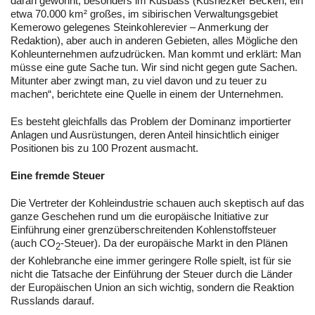
daran gewöhnt, besonders im Kusbass (Kusnezker Becken, ein
etwa 70.000 km² großes, im sibirischen Verwaltungsgebiet
Kemerowo gelegenes Steinkohlerevier – Anmerkung der
Redaktion), aber auch in anderen Gebieten, alles Mögliche den
Kohleunternehmen aufzudrücken. Man kommt und erklärt: Man
müsse eine gute Sache tun. Wir sind nicht gegen gute Sachen.
Mitunter aber zwingt man, zu viel davon und zu teuer zu
machen“, berichtete eine Quelle in einem der Unternehmen.
Es besteht gleichfalls das Problem der Dominanz importierter
Anlagen und Ausrüstungen, deren Anteil hinsichtlich einiger
Positionen bis zu 100 Prozent ausmacht.
Eine fremde Steuer
Die Vertreter der Kohleindustrie schauen auch skeptisch auf das
ganze Geschehen rund um die europäische Initiative zur
Einführung einer grenzüberschreitenden Kohlenstoffsteuer
(auch CO
-Steuer). Da der europäische Markt in den Plänen
2
der Kohlebranche eine immer geringere Rolle spielt, ist für sie
nicht die Tatsache der Einführung der Steuer durch die Länder
der Europäischen Union an sich wichtig, sondern die Reaktion
Russlands darauf.