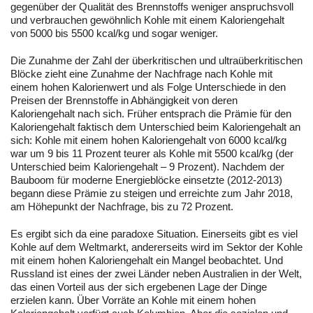
gegenüber der Qualität des Brennstoffs weniger anspruchsvoll
und verbrauchen gewöhnlich Kohle mit einem Kaloriengehalt
von 5000 bis 5500 kcal/kg und sogar weniger.
Die Zunahme der Zahl der überkritischen und ultraüberkritischen
Blöcke zieht eine Zunahme der Nachfrage nach Kohle mit
einem hohen Kalorienwert und als Folge Unterschiede in den
Preisen der Brennstoffe in Abhängigkeit von deren
Kaloriengehalt nach sich. Früher entsprach die Prämie für den
Kaloriengehalt faktisch dem Unterschied beim Kaloriengehalt an
sich: Kohle mit einem hohen Kaloriengehalt von 6000 kcal/kg
war um 9 bis 11 Prozent teurer als Kohle mit 5500 kcal/kg (der
Unterschied beim Kaloriengehalt – 9 Prozent). Nachdem der
Bauboom für moderne Energieblöcke einsetzte (2012-2013)
begann diese Prämie zu steigen und erreichte zum Jahr 2018,
am Höhepunkt der Nachfrage, bis zu 72 Prozent.
Es ergibt sich da eine paradoxe Situation. Einerseits gibt es viel
Kohle auf dem Weltmarkt, andererseits wird im Sektor der Kohle
mit einem hohen Kaloriengehalt ein Mangel beobachtet. Und
Russland ist eines der zwei Länder neben Australien in der Welt,
das einen Vorteil aus der sich ergebenen Lage der Dinge
erzielen kann. Über Vorräte an Kohle mit einem hohen