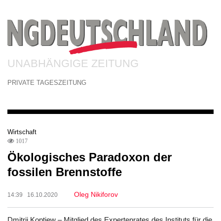
UNABHÄNGIGE ZEITUNG
PRIVATE TAGESZEITUNG
Wirtschaft
1017
Ökologisches Paradoxon der
fossilen Brennstoffe
Oleg Nikiforov
14:39 16.10.2020
Dmitrij Koptjew – Mitglied des Expertenrates des Instituts für die