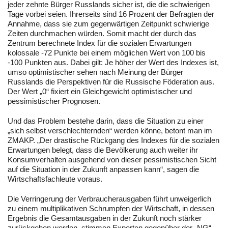
jeder zehnte Bürger Russlands sicher ist, die die schwierigen
Tage vorbei seien. Ihrerseits sind 16 Prozent der Befragten der
Annahme, dass sie zum gegenwärtigen Zeitpunkt schwierige
Zeiten durchmachen würden. Somit macht der durch das
Zentrum berechnete Index für die sozialen Erwartungen
kolossale -72 Punkte bei einem möglichen Wert von 100 bis
-100 Punkten aus. Dabei gilt: Je höher der Wert des Indexes ist,
umso optimistischer sehen nach Meinung der Bürger
Russlands die Perspektiven für die Russische Föderation aus.
Der Wert „0“ fixiert ein Gleichgewicht optimistischer und
pessimistischer Prognosen.
Und das Problem bestehe darin, dass die Situation zu einer
„sich selbst verschlechternden“ werden könne, betont man im
ZMAKP. „Der drastische Rückgang des Indexes für die sozialen
Erwartungen belegt, dass die Bevölkerung auch weiter ihr
Konsumverhalten ausgehend von dieser pessimistischen Sicht
auf die Situation in der Zukunft anpassen kann“, sagen die
Wirtschaftsfachleute voraus.
Die Verringerung der Verbraucherausgaben führt unweigerlich
zu einem multiplikativen Schrumpfen der Wirtschaft, in dessen
Ergebnis die Gesamtausgaben in der Zukunft noch stärker
zurückgehen werden, stimmen Experten gegenüber der „NG“