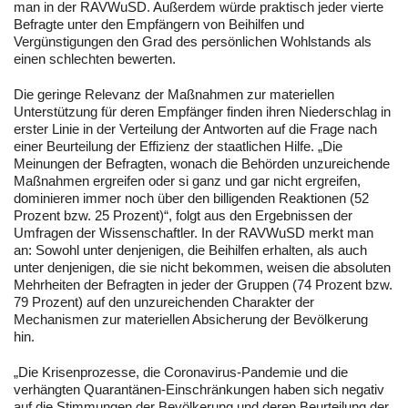
man in der RAVWuSD. Außerdem würde praktisch jeder vierte
Befragte unter den Empfängern von Beihilfen und
Vergünstigungen den Grad des persönlichen Wohlstands als
einen schlechten bewerten.
Die geringe Relevanz der Maßnahmen zur materiellen
Unterstützung für deren Empfänger finden ihren Niederschlag in
erster Linie in der Verteilung der Antworten auf die Frage nach
einer Beurteilung der Effizienz der staatlichen Hilfe. „Die
Meinungen der Befragten, wonach die Behörden unzureichende
Maßnahmen ergreifen oder si ganz und gar nicht ergreifen,
dominieren immer noch über den billigenden Reaktionen (52
Prozent bzw. 25 Prozent)“, folgt aus den Ergebnissen der
Umfragen der Wissenschaftler. In der RAVWuSD merkt man
an: Sowohl unter denjenigen, die Beihilfen erhalten, als auch
unter denjenigen, die sie nicht bekommen, weisen die absoluten
Mehrheiten der Befragten in jeder der Gruppen (74 Prozent bzw.
79 Prozent) auf den unzureichenden Charakter der
Mechanismen zur materiellen Absicherung der Bevölkerung
hin.
„Die Krisenprozesse, die Coronavirus-Pandemie und die
verhängten Quarantänen-Einschränkungen haben sich negativ
auf die Stimmungen der Bevölkerung und deren Beurteilung der