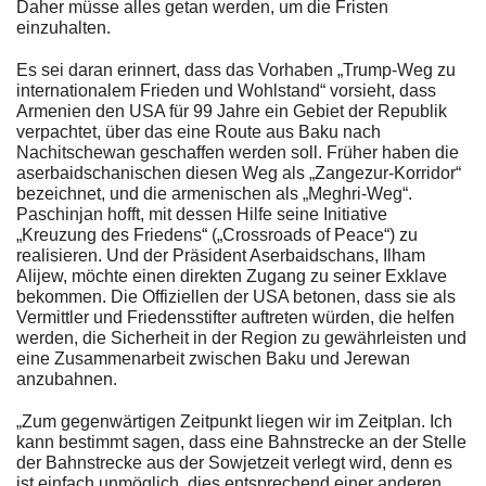
Daher müsse alles getan werden, um die Fristen
einzuhalten.
Es sei daran erinnert, dass das Vorhaben „Trump-Weg zu
internationalem Frieden und Wohlstand“ vorsieht, dass
Armenien den USA für 99 Jahre ein Gebiet der Republik
verpachtet, über das eine Route aus Baku nach
Nachitschewan geschaffen werden soll. Früher haben die
aserbaidschanischen diesen Weg als „Zangezur-Korridor“
bezeichnet, und die armenischen als „Meghri-Weg“.
Paschinjan hofft, mit dessen Hilfe seine Initiative
„Kreuzung des Friedens“ („Crossroads of Peace“) zu
realisieren. Und der Präsident Aserbaidschans, Ilham
Alijew, möchte einen direkten Zugang zu seiner Exklave
bekommen. Die Offiziellen der USA betonen, dass sie als
Vermittler und Friedensstifter auftreten würden, die helfen
werden, die Sicherheit in der Region zu gewährleisten und
eine Zusammenarbeit zwischen Baku und Jerewan
anzubahnen.
„
Zum gegenwärtigen Zeitpunkt liegen wir im Zeitplan. Ich
kann bestimmt sagen, dass eine Bahnstrecke an der Stelle
der Bahnstrecke aus der Sowjetzeit verlegt wird, denn es
ist einfach unmöglich, dies entsprechend einer anderen