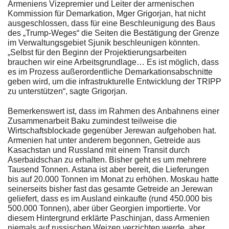
Armeniens Vizepremier und Leiter der armenischen
Kommission für Demarkation, Mger Grigorjan, hat nicht
ausgeschlossen, dass für eine Beschleunigung des Baus
des „Trump-Weges“ die Seiten die Bestätigung der Grenze
im Verwaltungsgebiet Sjunik beschleunigen könnten.
„Selbst für den Beginn der Projektierungsarbeiten
brauchen wir eine Arbeitsgrundlage… Es ist möglich, dass
es im Prozess außerordentliche Demarkationsabschnitte
geben wird, um die infrastrukturelle Entwicklung der TRIPP
zu unterstützen“, sagte Grigorjan.
Bemerkenswert ist, dass im Rahmen des Anbahnens einer
Zusammenarbeit Baku zumindest teilweise die
Wirtschaftsblockade gegenüber Jerewan aufgehoben hat.
Armenien hat unter anderem begonnen, Getreide aus
Kasachstan und Russland mit einem Transit durch
Aserbaidschan zu erhalten. Bisher geht es um mehrere
Tausend Tonnen. Astana ist aber bereit, die Lieferungen
bis auf 20.000 Tonnen im Monat zu erhöhen. Moskau hatte
seinerseits bisher fast das gesamte Getreide an Jerewan
geliefert, dass es im Ausland einkaufte (rund 450.000 bis
500.000 Tonnen), aber über Georgien importierte. Vor
diesem Hintergrund erklärte Paschinjan, dass Armenien
niemals auf russischen Weizen verzichten werde, aber