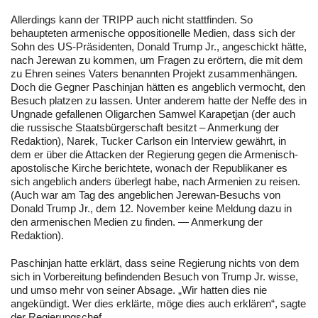
Allerdings kann der TRIPP auch nicht stattfinden. So
behaupteten armenische oppositionelle Medien, dass sich der
Sohn des US-Präsidenten, Donald Trump Jr., angeschickt hätte,
nach Jerewan zu kommen, um Fragen zu erörtern, die mit dem
zu Ehren seines Vaters benannten Projekt zusammenhängen.
Doch die Gegner Paschinjan hätten es angeblich vermocht, den
Besuch platzen zu lassen. Unter anderem hatte der Neffe des in
Ungnade gefallenen Oligarchen Samwel Karapetjan (der auch
die russische Staatsbürgerschaft besitzt – Anmerkung der
Redaktion), Narek, Tucker Carlson ein Interview gewährt, in
dem er über die Attacken der Regierung gegen die Armenisch-
apostolische Kirche berichtete, wonach der Republikaner es
sich angeblich anders überlegt habe, nach Armenien zu reisen.
(Auch war am Tag des angeblichen Jerewan-Besuchs von
Donald Trump Jr., dem 12. November keine Meldung dazu in
den armenischen Medien zu finden. — Anmerkung der
Redaktion).
Paschinjan hatte erklärt, dass seine Regierung nichts von dem
sich in Vorbereitung befindenden Besuch von Trump Jr. wisse,
und umso mehr von seiner Absage. „Wir hatten dies nie
angekündigt. Wer dies erklärte, möge dies auch erklären“, sagte
der Regierungschef.