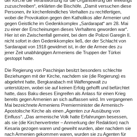
der Kirche die Verantwortung für die Organisierung der Meetings
zuzuschreiben“, erklärten die Bischöfe. „Damit versuchen diese
Personen, ihr kirchenfeindliches Verhalten zu rechtfertigen,
wobei die Provokation gegen den Katholikos aller Armenier und
gegen Geistliche im Gedenkkomplex „Sardarapat“ am 28. Mai
zu einer der Erscheinungen dieses Verhaltens geworden war“.
Hier ist ein Zwischenfall gemeint, bei dem die Polizei Garegin II.
nicht sofort in den Gedenkkomplex ließ, der der Schlacht von
Sardarapat von 1918 gewidmet ist, in der die Armee des zu
jener Zeit unabhängigen Armeniens die Truppen der Türkei
gestoppt hatte.
Die Regierung von Paschinjan besitzt besonders schlechte
Beziehungen mit der Kirche, nachdem sie (die Regierung) es
abgelehnt hatte, Bergkarabach mit Waffengewalt zu
unterstützen, wobei sie auf keinen Erfolg gehofft und befürchtet
hatte, dass Baku dieses Eingreifen als Anlass für einen Krieg
bereits gegen Armenien an sich auffassen wird. Im vergangenen
Mai bezeichnete Armeniens Premierminister die Armenisch-
Apostolische Kirche als einen „Agenten zur Ausübung von
Einfluss“. „Das armenische Volk hatte Erfahrungen besessen,
als sie (die Kirchenvertreter – Anmerkung der Redaktion) nach
Kesaria gezogen waren und geweiht wurden, aber nachdem sie
nach Armenien gekommen waren, wurden sie zu Agenten für