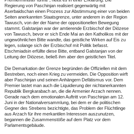
Regierung von Paschinjan realisiert gegenwärtig mit
Aserbaidschan einen Prozess zur Abstimmung einer von beiden
Seiten anerkannten Staatsgrenze, unter anderem in der Region
Tawusch, von der der Name der oppositionellen Bewegung
stammt. Galstanjan war der amtierende Erzbischof der Diözese
von Tawusch, bevor er sich Ende Mai an den Katholikos mit der
ungewöhnlichen Bitte wandte, das geistliche Wirken auf Eis zu
legen, solange sich der Erzbischof mit Politik befasst.
Etschmiadsin erfüllte diese Bitte, entband Galstanjan von der
Leitung der Diözese, beließ ihm aber den geistlichen Titel.
Die Demarkation der Grenze begründen die Offiziellen mit dem
Bestreben, noch einen Krieg zu vermeiden. Die Opposition wirft
aber Paschinjan und seinen Anhängern Defätismus vor. Dem
Premier lastet man auch die Liquidierung der nichtanerkannten
Republik Bergkarabach an, die die Armenier Arzach nennen.
Gerade nach dem emotionalen Auftritt von Paschinjan am 12.
Juni in der Nationalversammlung, bei dem er die politischen
Gegner des Strebens bezichtigte, das Problem der Flüchtlinge
aus Arzach für ihre merkantilen Interessen auszunutzen,
begannen die Zusammenstöße auf dem Platz vor dem
Parlamentsgebäude.