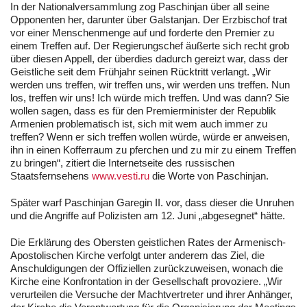
In der Nationalversammlung zog Paschinjan über all seine
Opponenten her, darunter über Galstanjan. Der Erzbischof trat
vor einer Menschenmenge auf und forderte den Premier zu
einem Treffen auf. Der Regierungschef äußerte sich recht grob
über diesen Appell, der überdies dadurch gereizt war, dass der
Geistliche seit dem Frühjahr seinen Rücktritt verlangt. „Wir
werden uns treffen, wir treffen uns, wir werden uns treffen. Nun
los, treffen wir uns! Ich würde mich treffen. Und was dann? Sie
wollen sagen, dass es für den Premierminister der Republik
Armenien problematisch ist, sich mit wem auch immer zu
treffen? Wenn er sich treffen wollen würde, würde er anweisen,
ihn in einen Kofferraum zu pferchen und zu mir zu einem Treffen
zu bringen“, zitiert die Internetseite des russischen
Staatsfernsehens
www.vesti.ru
die Worte von Paschinjan.
Später warf Paschinjan Garegin II. vor, dass dieser die Unruhen
und die Angriffe auf Polizisten am 12. Juni „abgesegnet“ hätte.
Die Erklärung des Obersten geistlichen Rates der Armenisch-
Apostolischen Kirche verfolgt unter anderem das Ziel, die
Anschuldigungen der Offiziellen zurückzuweisen, wonach die
Kirche eine Konfrontation in der Gesellschaft provoziere. „Wir
verurteilen die Versuche der Machtvertreter und ihrer Anhänger,