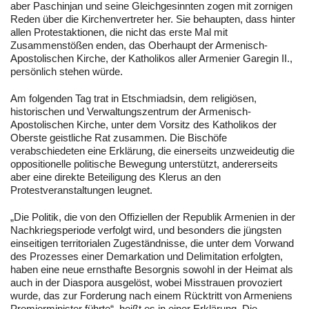
aber Paschinjan und seine Gleichgesinnten zogen mit zornigen
Reden über die Kirchenvertreter her. Sie behaupten, dass hinter
allen Protestaktionen, die nicht das erste Mal mit
Zusammenstößen enden, das Oberhaupt der Armenisch-
Apostolischen Kirche, der Katholikos aller Armenier Garegin II.,
persönlich stehen würde.
Am folgenden Tag trat in Etschmiadsin, dem religiösen,
historischen und Verwaltungszentrum der Armenisch-
Apostolischen Kirche, unter dem Vorsitz des Katholikos der
Oberste geistliche Rat zusammen. Die Bischöfe
verabschiedeten eine Erklärung, die einerseits unzweideutig die
oppositionelle politische Bewegung unterstützt, andererseits
aber eine direkte Beteiligung des Klerus an den
Protestveranstaltungen leugnet.
„Die Politik, die von den Offiziellen der Republik Armenien in der
Nachkriegsperiode verfolgt wird, und besonders die jüngsten
einseitigen territorialen Zugeständnisse, die unter dem Vorwand
des Prozesses einer Demarkation und Delimitation erfolgten,
haben eine neue ernsthafte Besorgnis sowohl in der Heimat als
auch in der Diaspora ausgelöst, wobei Misstrauen provoziert
wurde, das zur Forderung nach einem Rücktritt von Armeniens
Premierminister führte“, heißt es in einer Erklärung. Die