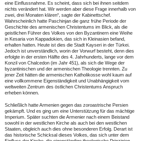
eine Einflussnahme. Es scheint, dass sich bei ihnen seitdem
nichts verändert hat. Wir werden aber diese Frage innerhalb von
zwei, drei Monaten klären“, sagte der Kabinettschef.
Wahrscheinlich hatte Paschinjan die ganz frühe Periode der
Geschichte des armenischen Christentums im Blick, als die
geistlichen Führer des Volkes von den Byzantinern eine Weihe
in Kesaria von Kappadokien, das sich in Kleinasien befand,
erhalten hatten. Heute ist dies die Stadt Kayseri in der Türkei.
Jedoch ist unverständlich, worin der Vorwurf besteht, denn dies
erfolgte in der ersten Hälfte des 4. Jahrhunderts, lange vor dem
Konzil von Chalcedon (im Jahr 451), als sich die Wege der
byzantinischen und der armenischen Theologie trennten. Zu
jener Zeit hätten die armenischen Katholikosse wohl kaum auf
eine vollkommene Eigenständigkeit und Unabhängigkeit vom
weltweiten Zentrum des östlichen Christentums Anspruch
erheben können.
Schließlich hatte Armenien gegen das zoroastrische Persien
gekämpft. Und es ging um eine Unterstützung für das mächtige
Imperium. Später suchten die Armenier nach einem Beistand
sowohl in der westlichen Kirche als auch bei den westlichen
Staaten, obgleich auch dies ohne besonderen Erfolg. Derart ist
das historische Schicksal dieses Volkes, das sich unter dem
Einfluss der Kirche, die eigenständige theologische Prinzipien