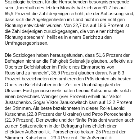
Soziologie belegen, für die Herrschenden besorgniserregende
sein. „Innerhalb des letzten Monats hat sich von 61,7 bis auf
65,9 Prozent die Zahl derjenigen erhöht, die der Auffassung sind,
dass sich die Angelegenheiten im Land nicht in der richtigen
Richtung entwickeln würden. Von 22,7 bis auf 18,6 Prozent ist
die Zahl derjenigen zurückgegangen, die von einer richtigen
Richtung sprechen“, heißt es in einem Bericht zu den
Umfrageergebnissen.
Die Soziologen haben herausgefunden, dass 51,6 Prozent der
Befragten nicht an die Fähigkeit Selenskijs glauben, „effektiv als
Oberster Befehlshaber im Falle eines Einmarschs von
Russland zu handeln“, 35,9 Prozent glauben daran. Nur 8,3
Prozent bezeichneten den amtierenden Präsidenten als besten
Obersten Befehlshaber in der Zeit der Unabhängigkeit der
Ukraine. Fast genauso viele hatten Leonid Kutschma als solch
einen bezeichnet. Weniger (vier Prozent) erhielt nur Viktor
Justschenko. Sogar Viktor Janukowitsch kam auf 12,2 Prozent
der Stimmen. Als beste bezeichneten in dieser Rolle Leonid
Kutschma (22,8 Prozent der Ukrainer) und Petro Poroschenko
(21,9 Prozent). Der zweite und der fünfte Präsident wurden auch
zu den Spitzenreitern in der Befragung hinsichtlich einer
effektiven Außenpolitik. Poroschenko bekam 25 Prozent der
Stimmen, Kutschma – 23,4 Prozent. Die Außenpolitik