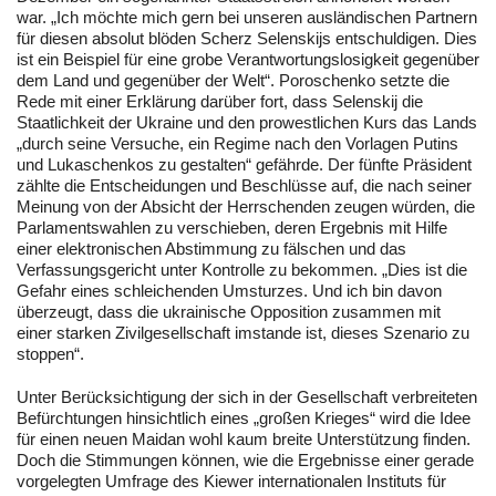
war. „Ich möchte mich gern bei unseren ausländischen Partnern
für diesen absolut blöden Scherz Selenskijs entschuldigen. Dies
ist ein Beispiel für eine grobe Verantwortungslosigkeit gegenüber
dem Land und gegenüber der Welt“. Poroschenko setzte die
Rede mit einer Erklärung darüber fort, dass Selenskij die
Staatlichkeit der Ukraine und den prowestlichen Kurs das Lands
„durch seine Versuche, ein Regime nach den Vorlagen Putins
und Lukaschenkos zu gestalten“ gefährde. Der fünfte Präsident
zählte die Entscheidungen und Beschlüsse auf, die nach seiner
Meinung von der Absicht der Herrschenden zeugen würden, die
Parlamentswahlen zu verschieben, deren Ergebnis mit Hilfe
einer elektronischen Abstimmung zu fälschen und das
Verfassungsgericht unter Kontrolle zu bekommen. „Dies ist die
Gefahr eines schleichenden Umsturzes. Und ich bin davon
überzeugt, dass die ukrainische Opposition zusammen mit
einer starken Zivilgesellschaft imstande ist, dieses Szenario zu
stoppen“.
Unter Berücksichtigung der sich in der Gesellschaft verbreiteten
Befürchtungen hinsichtlich eines „großen Krieges“ wird die Idee
für einen neuen Maidan wohl kaum breite Unterstützung finden.
Doch die Stimmungen können, wie die Ergebnisse einer gerade
vorgelegten Umfrage des Kiewer internationalen Instituts für