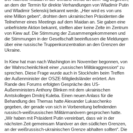
an dem der Termin für direkte Verhandlungen von Wladimir Putin
und Wladimir Selenskij bekannt werde. „Hier wird es von uns
eine Million geben“, drohten dem ukrainischen Präsidenten die
Teilnehmer eines Meetings auf dem Maidan an. Sie gaben eine
unbefristete Aktion bekannt, stellten aber keine Zelte im Zentrum
von Kiew auf. Die Stimmung der Zusammengekommenen und
die Stimmungen in der Gesellschaft beeinflussen die Meldungen
über eine russische Truppenkonzentration an den Grenzen der
Ukraine.
In Kiew hat man nach Washington im November begonnen, von
der Wahrscheinlichkeit einer „russischen Militäraggression“ zu
sprechen. Diese Frage wurde auch in Stockholm beim Treffen
der Außenminister der OSZE-Mitgliedsländer erörtert. Am
Rande des Forums erfolgten Gespräche des US-
Außenministers Anthony Blinken mit dem ukrainischen
Amtskollegen Dmitrij Kuleba. Einen neuen Anlass für die
Behandlung des Themas hatte Alexander Lukaschenko
gegeben, der gerade von sich in Vorbereitung befindenden
russisch-weißrussischen Militärmanövern gesprochen hatte.
„Wir haben mit Präsident Putin vereinbart, dass wir in der
nächsten Zeit gemeinsam Manöver an den südlichen Grenzen,
an der weißrussisch-ukrainischen Grenze abhalten sollten“. Die