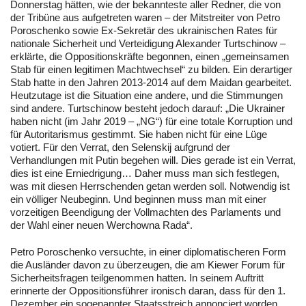
Donnerstag hätten, wie der bekannteste aller Redner, die von
der Tribüne aus aufgetreten waren – der Mitstreiter von Petro
Poroschenko sowie Ex-Sekretär des ukrainischen Rates für
nationale Sicherheit und Verteidigung Alexander Turtschinow –
erklärte, die Oppositionskräfte begonnen, einen „gemeinsamen
Stab für einen legitimen Machtwechsel“ zu bilden. Ein derartiger
Stab hatte in den Jahren 2013-2014 auf dem Maidan gearbeitet.
Heutzutage ist die Situation eine andere, und die Stimmungen
sind andere. Turtschinow besteht jedoch darauf: „Die Ukrainer
haben nicht (im Jahr 2019 – „NG“) für eine totale Korruption und
für Autoritarismus gestimmt. Sie haben nicht für eine Lüge
votiert. Für den Verrat, den Selenskij aufgrund der
Verhandlungen mit Putin begehen will. Dies gerade ist ein Verrat,
dies ist eine Erniedrigung… Daher muss man sich festlegen,
was mit diesen Herrschenden getan werden soll. Notwendig ist
ein völliger Neubeginn. Und beginnen muss man mit einer
vorzeitigen Beendigung der Vollmachten des Parlaments und
der Wahl einer neuen Werchowna Rada“.
Petro Poroschenko versuchte, in einer diplomatischeren Form
die Ausländer davon zu überzeugen, die am Kiewer Forum für
Sicherheitsfragen teilgenommen hatten. In seinem Auftritt
erinnerte der Oppositionsführer ironisch daran, dass für den 1.
Dezember ein sogenannter Staatsstreich annonciert worden