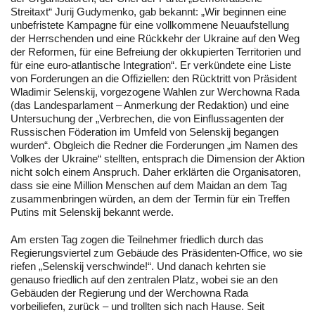
Streitaxt“ Jurij Gudymenko, gab bekannt: „Wir beginnen eine
unbefristete Kampagne für eine vollkommene Neuaufstellung
der Herrschenden und eine Rückkehr der Ukraine auf den Weg
der Reformen, für eine Befreiung der okkupierten Territorien und
für eine euro-atlantische Integration“. Er verkündete eine Liste
von Forderungen an die Offiziellen: den Rücktritt von Präsident
Wladimir Selenskij, vorgezogene Wahlen zur Werchowna Rada
(das Landesparlament – Anmerkung der Redaktion) und eine
Untersuchung der „Verbrechen, die von Einflussagenten der
Russischen Föderation im Umfeld von Selenskij begangen
wurden“. Obgleich die Redner die Forderungen „im Namen des
Volkes der Ukraine“ stellten, entsprach die Dimension der Aktion
nicht solch einem Anspruch. Daher erklärten die Organisatoren,
dass sie eine Million Menschen auf dem Maidan an dem Tag
zusammenbringen würden, an dem der Termin für ein Treffen
Putins mit Selenskij bekannt werde.
Am ersten Tag zogen die Teilnehmer friedlich durch das
Regierungsviertel zum Gebäude des Präsidenten-Office, wo sie
riefen „Selenskij verschwinde!“. Und danach kehrten sie
genauso friedlich auf den zentralen Platz, wobei sie an den
Gebäuden der Regierung und der Werchowna Rada
vorbeiliefen, zurück – und trollten sich nach Hause. Seit