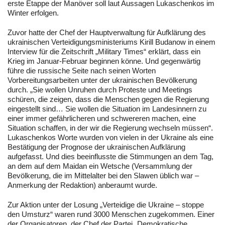
erste Etappe der Manöver soll laut Aussagen Lukaschenkos im
Winter erfolgen.
Zuvor hatte der Chef der Hauptverwaltung für Aufklärung des
ukrainischen Verteidigungsministeriums Kirill Budanow in einem
Interview für die Zeitschrift „Military Times“ erklärt, dass ein
Krieg im Januar-Februar beginnen könne. Und gegenwärtig
führe die russische Seite nach seinen Worten
Vorbereitungsarbeiten unter der ukrainischen Bevölkerung
durch. „Sie wollen Unruhen durch Proteste und Meetings
schüren, die zeigen, dass die Menschen gegen die Regierung
eingestellt sind… Sie wollen die Situation im Landesinnern zu
einer immer gefährlicheren und schwereren machen, eine
Situation schaffen, in der wir die Regierung wechseln müssen“.
Lukaschenkos Worte wurden von vielen in der Ukraine als eine
Bestätigung der Prognose der ukrainischen Aufklärung
aufgefasst. Und dies beeinflusste die Stimmungen an dem Tag,
an dem auf dem Maidan ein Wetsche (Versammlung der
Bevölkerung, die im Mittelalter bei den Slawen üblich war –
Anmerkung der Redaktion) anberaumt wurde.
Zur Aktion unter der Losung „Verteidige die Ukraine – stoppe
den Umsturz“ waren rund 3000 Menschen zugekommen. Einer
der Organisatoren, der Chef der Partei „Demokratische