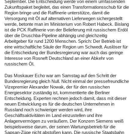
September. Die Entscheidung werde von einem umfassenden
Zukunftspaket begleitet, das einen Transformationsschub für die
Region bringe und die Raffinerie unterstütze, damit die
Versorgung mit Öl auf alternativen Lieferwegen sichergestellt
werde, betonte man im Ministerium von Robert Habeck. Bislang
ist die PCK Raffinerie von der Belieferung mit russischem Erdöl
über die Druschba-Pipeline abhängig und gleichzeitig
Arbeitgeber für rund 1200 Menschen. Sprich: Der Betrieb ist
eine wirtschaftliche Säule der Region um Schwedt. Auslöser für
die Entscheidung der Bundesregierung war auch das geringe
Interesse von Rosneft Deutschland an einer Abkehr von
russischem Öl.
Das Moskauer Echo war am Samstag auf den Schritt der
Bundesregierung gleich Null. Nicht einmal der pressefreundliche
Vizepremier Alexander Nowak, der für den russischen
Energiesektor zuständig ist, kommentierte die Berliner
Entscheidung. Experten rechnen jedoch damit, dass mit dieser
neuen Entwicklung es für die deutschen Unternehmen in
Russland noch schwieriger werden wird, ihre
Geschäftsaktivitäten im Land einzustellen und ihre
Anlagenvermögen zu veräußern. Der Konzern Siemens weiß
beispielsweise darum, der seinen Wartungsbetrieb für die
Sapsan-Züge nicht abstoßen kann. Die russische Staatsbahn