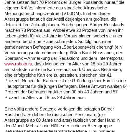
Jahre setzen fast 70 Prozent der Bürger Russlands nur auf die
eigenen Kräfte, informierte das staatliche Allrussische
Meinungsforschungszentrum (VTsIOM). In eben dieser
Altersgruppe ist auch der Anteil derjenigen am größten, die
detailliert ihre Zukunft planen. Solche jungen Bürger Russlands
machen 73 Prozent aus. Wobei etwa 29 Prozent von ihnen ihr
Leben gleich für viele Jahre im Voraus planen, wobei sie unter
anderem berufliche Pläne schmieden. So folgt aus einer
gemeinsamen Befragung von „SberLebensversicherung“ (ein
Versicherungsunternehmen der größten Bank Russlands, der
Sberbank – Anmerkung der Redaktion) und dem Internetportal
www.rabota.ru
, dass Menschen im Alter von 18 bis 29 Jahren
am stärksten auf eine Karriere aus sind. Über das Bestreben,
eine erfolgreiche Karriere zu gestalten, sprechen hier 41
Prozent. Neben der Karriere ist die Gründung einer Familie eine
Hauptpriorität für die jungen Befragten. Diese Antwort wählten 64
Prozent der Befragten im Alter von 30 bis 40 Jahren und 57
Prozent im Alter von 18 bis 29 Jahren aus.
Eine völlig andere Strategie verfolgen die betagten Bürger
Russlands. So leben die russischen Pensionäre (die
Altersgruppe ab 60 Jahre und älter) faktisch von der Hand in
den Mund. Mehr als die Hälfte der in dieser Altersgruppe
Befragten haben keinerlei langfristige Pläne. Und nur jeder