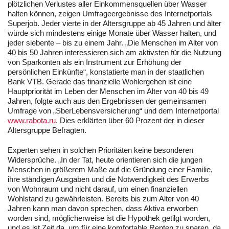
plötzlichen Verlustes aller Einkommensquellen über Wasser
halten können, zeigen Umfrageergebnisse des Internetportals
Superjob. Jeder vierte in der Altersgruppe ab 45 Jahren und älter
würde sich mindestens einige Monate über Wasser halten, und
jeder siebente – bis zu einem Jahr. „Die Menschen im Alter von
40 bis 50 Jahren interessieren sich am aktivsten für die Nutzung
von Sparkonten als ein Instrument zur Erhöhung der
persönlichen Einkünfte“, konstatierte man in der staatlichen
Bank VTB. Gerade das finanzielle Wohlergehen ist eine
Hauptpriorität im Leben der Menschen im Alter von 40 bis 49
Jahren, folgte auch aus den Ergebnissen der gemeinsamen
Umfrage von „SberLebensversicherung“ und dem Internetportal
www.rabota.ru
. Dies erklärten über 60 Prozent der in dieser
Altersgruppe Befragten.
Experten sehen in solchen Prioritäten keine besonderen
Widersprüche. „In der Tat, heute orientieren sich die jungen
Menschen in größerem Maße auf die Gründung einer Familie,
ihre ständigen Ausgaben und die Notwendigkeit des Erwerbs
von Wohnraum und nicht darauf, um einen finanziellen
Wohlstand zu gewährleisten. Bereits bis zum Alter von 40
Jahren kann man davon sprechen, dass Aktiva erworben
worden sind, möglicherweise ist die Hypothek getilgt worden,
und es ist Zeit da, um für eine komfortable Renten zu sparen, da