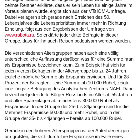
zehnte Rentner erklärte, dass er sein Leben für einige Jahre im
Voraus planen würde, ergibt sich aus der VTsIOM-Umfrage.
Dabei verlagern sich gerade nach Erreichen des 50.
Lebensjahres die Lebensprioritäten immer mehr in Richtung
Erholung, folgt aus den Ergebnissen der Umfrage von
www.rabota.ru
. So erklärte jeder dritte Befragte in dieser
Gruppe, dass für ihn auch Reisen bedeutsam werden würden.
Die verschiedenen Altersgruppen haben auch eine völlig
unterschiedliche Auffassung darüber, was für eine Summe man
als Ersparnisse bezeichnen kann. Zum Beispiel hat sich für
jeden vierten Befragten in der Altersgruppe bis zu 24 Jahren
jegliche mögliche Summe als Ersparnis erwiesen. Und für 28
Prozent der Befragten – eine Summe ab 10.000 Rubel, zeigte
eine jüngste Befragung des Analytischen Zentrums NAFI. Dabei
bezeichnet jeder dritte Bürger Russlands im Alter ab 55 Jahren
und älter Spareinlagen ab mindestens 300.000 Rubel als
Ersparnisse. In der Gruppe der 25- bis 34jährigen sind für die
Mehrheit Ersparnisse 50.000 und mehr Rubel, und in der
Gruppe der 35- bis 44jährigen – bereits ab 100.000 Rubel.
Gerade in den höheren Altersgruppen ist der Anteil derjenigen
am größten, die sich durch ihre Ersparnisse im Falle eines