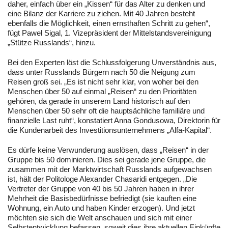
daher, einfach über ein „Kissen“ für das Alter zu denken und
eine Bilanz der Karriere zu ziehen. Mit 40 Jahren besteht
ebenfalls die Möglichkeit, einen ernsthaften Schritt zu gehen“,
fügt Pawel Sigal, 1. Vizepräsident der Mittelstandsvereinigung
„Stütze Russlands“, hinzu.
Bei den Experten löst die Schlussfolgerung Unverständnis aus,
dass unter Russlands Bürgern nach 50 die Neigung zum
Reisen groß sei. „Es ist nicht sehr klar, von woher bei den
Menschen über 50 auf einmal „Reisen“ zu den Prioritäten
gehören, da gerade in unserem Land historisch auf den
Menschen über 50 sehr oft die hauptsächliche familiäre und
finanzielle Last ruht“, konstatiert Anna Gondusowa, Direktorin für
die Kundenarbeit des Investitionsunternehmens „Alfa-Kapital“.
Es dürfe keine Verwunderung auslösen, dass „Reisen“ in der
Gruppe bis 50 dominieren. Dies sei gerade jene Gruppe, die
zusammen mit der Marktwirtschaft Russlands aufgewachsen
ist, hält der Politologe Alexander Chasaridi entgegen. „Die
Vertreter der Gruppe von 40 bis 50 Jahren haben in ihrer
Mehrheit die Basisbedürfnisse befriedigt (sie kauften eine
Wohnung, ein Auto und haben Kinder erzogen). Und jetzt
möchten sie sich die Welt anschauen und sich mit einer
Selbstentwicklung befassen, soweit dies ihre aktuellen Einkünfte