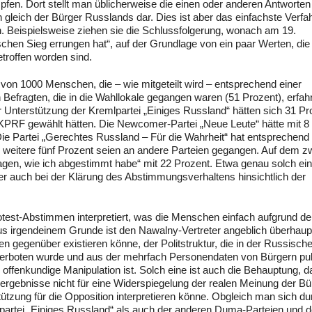
n. Dort stellt man üblicherweise die einen oder anderen Antworten
 gleich der Bürger Russlands dar. Dies ist aber das einfachste Verfa
. Beispielsweise ziehen sie die Schlussfolgerung, wonach am 19.
schen Sieg errungen hat“, auf der Grundlage von ein paar Werten, die
troffen worden sind.
von 1000 Menschen, die – wie mitgeteilt wird – entsprechend einer
Befragten, die in die Wahllokale gegangen waren (51 Prozent), erfahr
r Unterstützung der Kremlpartei „Einiges Russland“ hätten sich 31 Pr
ie KPRF gewählt hätten. Die Newcomer-Partei „Neue Leute“ hätte mit 8
ie Partei „Gerechtes Russland – Für die Wahrheit“ hat entsprechend 
eitere fünf Prozent seien an andere Parteien gegangen. Auf dem z
sagen, wie ich abgestimmt habe“ mit 22 Prozent. Etwa genau solch ei
er auch bei der Klärung des Abstimmungsverhaltens hinsichtlich der
rotest-Abstimmen interpretiert, was die Menschen einfach aufgrund de
us irgendeinem Grunde ist den Nawalny-Vertreter angeblich überhaupt
 gegenüber existieren könne, der Politstruktur, die in der Russisch
d verboten wurde und aus der mehrfach Personendaten von Bürgern pub
e offenkundige Manipulation ist. Solch eine ist auch die Behauptung, d
hlergebnisse nicht für eine Widerspiegelung der realen Meinung der Bü
tützung für die Opposition interpretieren könne. Obgleich man sich d
lpartei „Einiges Russland“ als auch der anderen Duma-Parteien und d