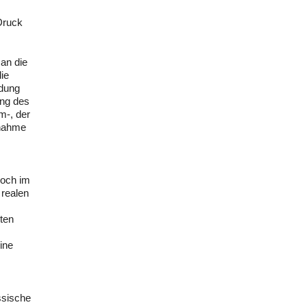
Druck
 an die
ie
idung
ung des
m-, der
ßnahme
noch im
 realen
zten
ine
ssische