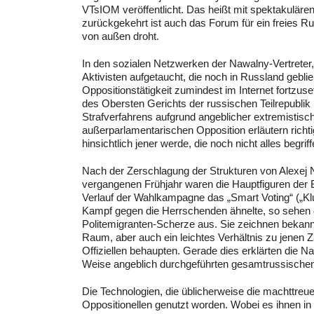
VTsIOM veröffentlicht. Das heißt mit spektakulä
zurückgekehrt ist auch das Forum für ein freies Ru
von außen droht.
In den sozialen Netzwerken der Nawalny-Vertreter,
Aktivisten aufgetaucht, die noch in Russland gebli
Oppositionstätigkeit zumindest im Internet fortzus
des Obersten Gerichts der russischen Teilrepubli
Strafverfahrens aufgrund angeblicher extremistische
außerparlamentarischen Opposition erläutern rich
hinsichtlich jener werde, die noch nicht alles begriff
Nach der Zerschlagung der Strukturen von Alexej N
vergangenen Frühjahr waren die Hauptfiguren de
Verlauf der Wahlkampagne das „Smart Voting“ („K
Kampf gegen die Herrschenden ähnelte, so sehen d
Politemigranten-Scherze aus. Sie zeichnen bekannt
Raum, aber auch ein leichtes Verhältnis zu jenen 
Offiziellen behaupten. Gerade dies erklärten die N
Weise angeblich durchgeführten gesamtrussischen
Die Technologien, die üblicherweise die machttre
Oppositionellen genutzt worden. Wobei es ihnen in 