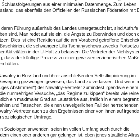
ren Schlussfolgerungen aus einer minimalen Datenmenge. Zum Leben
ssland, das ebenfalls den Offiziellen der Russischen Föderation mit 
 deren Führung außerhalb des Landes untergetaucht ist, sind Aufrufe
eben sind. Man redet auf sie ein, die Ängste zu überwinden und doch d
etzen. Dies ist eine Reaktion auf die am Vorabend getroffene Entsche
k Baschkirien, die schwangere Lilia Tschanyschewa zwecks Fortsetz
r Aktivitäten in der U-Haft zu belassen. Die Vertreter der Nichtsyste
tig, dass der künftige Prozess zu einer gewissen erzieherischen Ma
en hätten.
awalny in Russland und ihrer anschließenden Selbstliquidierung im
r Bewegung gezwungen gewesen, das Land zu verlassen. Und wenn 
luges Abstimmen“) der Nawalny-Vertreter zumindest irgendwie einem
ie nunmehrigen Versuche, „das Regime zu kippen“ bereits wie reine
lich ein maximaler Grad an Lautstärke aus, freilich in einem begren
Zahlen und Tatsachen, die einen unweigerlichen Fall der herrschenden
awalny-Vertreter auch zu den Ergebnissen einer von ihnen auf irgende
 soziologischen Umfrage.
uen Soziologen anwenden, seien im vollen Umfang auch durch die
dem einen oder anderen gar gelungen ist, eben jenes staatliche Allru