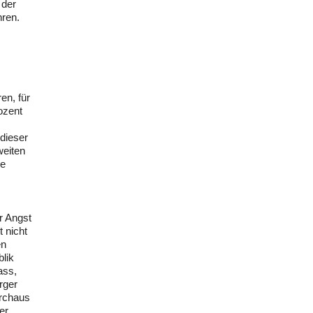
 der
hren.
en, für
ozent
dieser
weiten
ne
r Angst
 nicht
en
lik
ass,
rger
urchaus
er