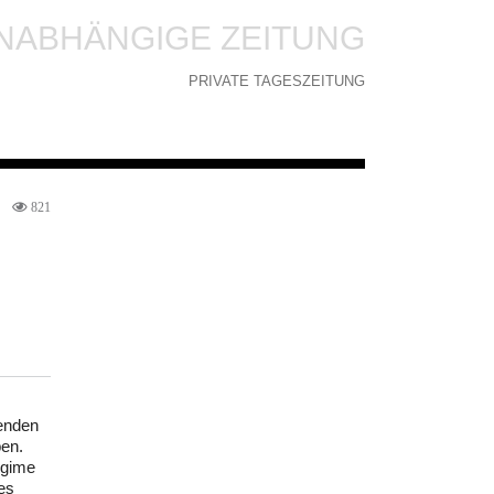
NABHÄNGIGE ZEITUNG
PRIVATE TAGESZEITUNG
821
renden
ben.
egime
es