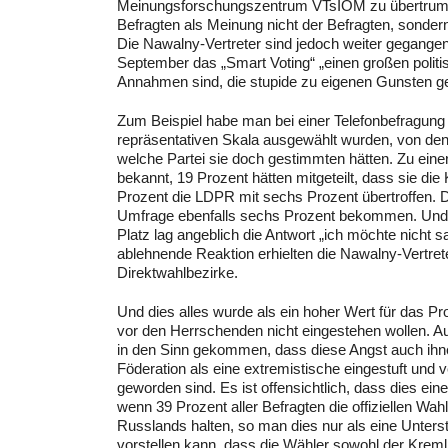
Meinungsforschungszentrum VTsIOM zu übertrumpfe
Befragten als Meinung nicht der Befragten, sondern
Die Nawalny-Vertreter sind jedoch weiter gegangen
September das „Smart Voting“ „einen großen politi
Annahmen sind, die stupide zu eigenen Gunsten ge
Zum Beispiel habe man bei einer Telefonbefragung 
repräsentativen Skala ausgewählt wurden, von den 
welche Partei sie doch gestimmten hätten. Zu eine
bekannt, 19 Prozent hätten mitgeteilt, dass sie d
Prozent die LDPR mit sechs Prozent übertroffen. D
Umfrage ebenfalls sechs Prozent bekommen. Und w
Platz lag angeblich die Antwort „ich möchte nicht 
ablehnende Reaktion erhielten die Nawalny-Vertret
Direktwahlbezirke.
Und dies alles wurde als ein hoher Wert für das P
vor den Herrschenden nicht eingestehen wollen. A
in den Sinn gekommen, dass diese Angst auch ihnen
Föderation als eine extremistische eingestuft un
geworden sind. Es ist offensichtlich, dass dies ein
wenn 39 Prozent aller Befragten die offiziellen Wa
Russlands halten, so man dies nur als eine Unters
vorstellen kann, dass die Wähler sowohl der Krem