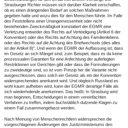
Strasburger Richter müssen sich darüber Klarheit verschaffen,
ob es einen drängenden Bedarf an solchen Maßnahmen
gegeben hatte und wozu dies für den Menschen führte. Im Falle
des Feststellens einer Unangemessenheit oder nicht
bestehenden Zweckmäßigkeit konstatiert der EGMR eine
Verletzung entweder des Rechts auf Verteidigung (Artikel 6 der
Konvention) oder des Rechts auf Achtung des Familienlebens
oder des Rechts auf die Achtung des Briefwechsels (dies alles
ist der Artikel 8)“. Und wenn der EGMR der Auffassung ist, dass
im Gesetz an sich Mängel sind, zum Beispiel, dass es da keine
prozessualen Garantien für eine Anfechtung der auferlegten
Restriktionen vor Gerichten gibt oder dass die Formulierungen
zu zweideutige sind, so ist vom Prinzip her die Variante nicht
ausgeschlossen, dass solch ein Gesetz als ein der Konvention
widersprechendes anerkannt wird. Und obgleich Russland es
wohl kaum aufheben wird, kann der EGMR derartige Fälle als
sich wiederholende anerkennen. Das heißt: In Strasburg wird
man beginnen, Entscheidungen in einem vereinfachten
Verfahren zu treffen, indem buchstäblich dutzende Klagen zu
einem Fall zusammengefasst werden.
Nach Meinung von Menschenrechtlern widersprechen die
vorgeschlagenen Änderungen des Justizministeriums den