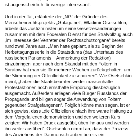
ist augenscheinlich für wenige interessant“.
Und in der Tat, erläuterte der „NG“ der Gründer des
Menschenrechtsprojekts „Gulagu.net“, Wladimir Osetschkin,
arbeite das Justizministerium seine Gesetzesänderungen
zusammen mit dem Föderalen Dienst für den Strafvollzug auch
„im Interesse der Vertreter der Rechtsschutzorgane“ bereits
rund zwei Jahre aus. „Man hatte geplant, sie zu Beginn der
Herbsttagungsserie in die Staatsduma (das Unterhaus des
russischen Parlaments – Anmerkung der Redaktion)
einzubringen, aber nach dem Skandal mit den Foltern in
Saratow hat man sie für mehrere Wochen zurückgehalten, um
die Stimmung der Öffentlichkeit zu sondieren“. Wie Osetschkin
meint, „haben die Staatsbeamten weder massenhafte
Protestaktionen noch ernsthafte Empörung diesbezüglich
ausgemacht. Außerdem erliegen viele Bürger Russlands der
Propaganda und billigen sogar die Anwendung von Foltern
gegenüber Strafgefangenen“. Folglich könne man sagen, ist er
sich gewiss, dass „die Offiziellen einfach ihre wahre Haltung zu
dem Vorgefallenen demonstrierten und den weiteren Kurs
zeigten: Wir haben Druck ausgeübt, üben ihn aus und werden
ihn weiter ausüben“. Osetschkin nimmt an, dass der Prozess
des Anziehens der Daumenschrauben bereits ein