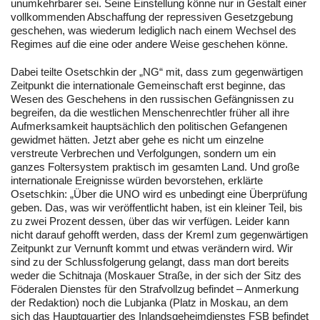
unumkehrbarer sei. Seine Einstellung könne nur in Gestalt einer
vollkommenden Abschaffung der repressiven Gesetzgebung
geschehen, was wiederum lediglich nach einem Wechsel des
Regimes auf die eine oder andere Weise geschehen könne.
Dabei teilte Osetschkin der „NG“ mit, dass zum gegenwärtigen
Zeitpunkt die internationale Gemeinschaft erst beginne, das
Wesen des Geschehens in den russischen Gefängnissen zu
begreifen, da die westlichen Menschenrechtler früher all ihre
Aufmerksamkeit hauptsächlich den politischen Gefangenen
gewidmet hätten. Jetzt aber gehe es nicht um einzelne
verstreute Verbrechen und Verfolgungen, sondern um ein
ganzes Foltersystem praktisch im gesamten Land. Und große
internationale Ereignisse würden bevorstehen, erklärte
Osetschkin: „Über die UNO wird es unbedingt eine Überprüfung
geben. Das, was wir veröffentlicht haben, ist ein kleiner Teil, bis
zu zwei Prozent dessen, über das wir verfügen. Leider kann
nicht darauf gehofft werden, dass der Kreml zum gegenwärtigen
Zeitpunkt zur Vernunft kommt und etwas verändern wird. Wir
sind zu der Schlussfolgerung gelangt, dass man dort bereits
weder die Schitnaja (Moskauer Straße, in der sich der Sitz des
Föderalen Dienstes für den Strafvollzug befindet – Anmerkung
der Redaktion) noch die Lubjanka (Platz in Moskau, an dem
sich das Hauptquartier des Inlandsgeheimdienstes FSB befindet