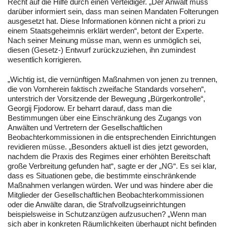
Recht auf die Hilfe durch einen Verteidiger. „Der Anwalt muss
darüber informiert sein, dass man seinen Mandaten Folterungen
ausgesetzt hat. Diese Informationen können nicht a priori zu
einem Staatsgeheimnis erklärt werden“, betont der Experte.
Nach seiner Meinung müsse man, wenn es unmöglich sei,
diesen (Gesetz-) Entwurf zurückzuziehen, ihn zumindest
wesentlich korrigieren.
„Wichtig ist, die vernünftigen Maßnahmen von jenen zu trennen,
die von Vornherein faktisch zweifache Standards vorsehen“,
unterstrich der Vorsitzende der Bewegung „Bürgerkontrolle“,
Georgij Fjodorow. Er beharrt darauf, dass man die
Bestimmungen über eine Einschränkung des Zugangs von
Anwälten und Vertretern der Gesellschaftlichen
Beobachterkommissionen in die entsprechenden Einrichtungen
revidieren müsse. „Besonders aktuell ist dies jetzt geworden,
nachdem die Praxis des Regimes einer erhöhten Bereitschaft
große Verbreitung gefunden hat“, sagte er der „NG“. Es sei klar,
dass es Situationen gebe, die bestimmte einschränkende
Maßnahmen verlangen würden. Wer und was hindere aber die
Mitglieder der Gesellschaftlichen Beobachterkommissionen
oder die Anwälte daran, die Strafvollzugseinrichtungen
beispielsweise in Schutzanzügen aufzusuchen? „Wenn man
sich aber in konkreten Räumlichkeiten überhaupt nicht befinden