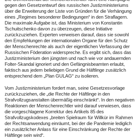
gegen den Gesetzentwurf des russischen Justizministeriums
über die Erweiterung der Liste von Gründen für die Verhängung
eines „Regimes besonderer Bedingungen“ in den Straflagern.
Die maximale Aufgabe ist, das Ministerium von Konstantin
Tschuitschenko davon zu überzeugen, diese Initiative
zurückzuziehen. Experten verweisen darauf, dass sie sowohl
den Empfehlungen der internationalen Organe für den Schutz
der Menschenrechte als auch der eigentlichen Verfassung der
Russischen Föderation widerspreche. Es ergibt sich, dass das
Justizministerium den jüngsten und nach wie vor andauernden
Folter-Skandal ignoriert und den Gefängnisbeamten erlaubt,
faktisch aus jedem beliebigen Grund die Häftlinge zusätzlich
entsprechend dem „Plan GULAG“ zu isolieren.
Vom Justizministerium fordert man, seine Gesetzesvorlage
zurückzuziehen, die „die Rechte der Häftlinge in den
Strafvollzugsanstalten übermäßig einschränkt“. In den negativen
Reaktionen der Menschenrechtler wird darauf verwiesen, dass
die vorgeschlagene Korrektur des Artikels 85 des
Strafvollzugskodexes „breiten Spielraum für Willkür im Rahmen
der Rechtsanwendung einräumt, bei der die Pandemie lediglich
ein zusätzlicher Anlass für eine Einschränkung der Rechte der
Häftlinge sein wird“.