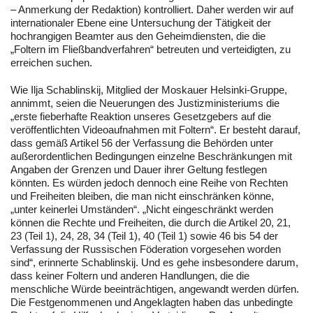
– Anmerkung der Redaktion) kontrolliert. Daher werden wir auf
internationaler Ebene eine Untersuchung der Tätigkeit der
hochrangigen Beamter aus den Geheimdiensten, die die
„Foltern im Fließbandverfahren“ betreuten und verteidigten, zu
erreichen suchen.
Wie Ilja Schablinskij, Mitglied der Moskauer Helsinki-Gruppe,
annimmt, seien die Neuerungen des Justizministeriums die
„erste fieberhafte Reaktion unseres Gesetzgebers auf die
veröffentlichten Videoaufnahmen mit Foltern“. Er besteht darauf,
dass gemäß Artikel 56 der Verfassung die Behörden unter
außerordentlichen Bedingungen einzelne Beschränkungen mit
Angaben der Grenzen und Dauer ihrer Geltung festlegen
könnten. Es würden jedoch dennoch eine Reihe von Rechten
und Freiheiten bleiben, die man nicht einschränken könne,
„unter keinerlei Umständen“. „Nicht eingeschränkt werden
können die Rechte und Freiheiten, die durch die Artikel 20, 21,
23 (Teil 1), 24, 28, 34 (Teil 1), 40 (Teil 1) sowie 46 bis 54 der
Verfassung der Russischen Föderation vorgesehen worden
sind“, erinnerte Schablinskij. Und es gehe insbesondere darum,
dass keiner Foltern und anderen Handlungen, die die
menschliche Würde beeinträchtigen, angewandt werden dürfen.
Die Festgenommenen und Angeklagten haben das unbedingte