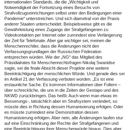
internationalen Standards, die die „Wichtigkeit und
Notwendigkeit der Fortsetzung eines Besuchs von
Strafvollzugseinrichtungen selbst unter den Bedingungen einer
Pandemie“ unterstreichen. Und sich diametral von der Praxis
anderer Staaten unterscheidet. Beispielsweise gibt es die
Gewährleistung eines Zugangs der Strafgefangenen zu
Videokontakten per Internet oder zumindest eine Verlängerung
der Zeit für Telefonate. Aber gar wichtiger sei, meinen die
Menschenrechtler, dass die Änderungen nicht den
Verfassungsgrundlagen der Russischen Föderation
entsprechen würden. Wie der „NG“ das Mitglied des
Präsidialrates für Menschenrechtsfragen Nikolaj Swanidse
sagte, sei die finale Absicht dieser Projekte eine weitere
Beeinträchtigung der menschlichen Würde. Und gerade dies sei
im Artikel 21 der Verfassung verboten worden. „Es ist eine
erstaunliche Sache. Es kommen Informationen über Foltern –
über schreckliche, die uns in die Zeiten der Gestapo und des
NKWD zurückbringen. Das heißt: Auch wenn man etwas im
Besserungs-, tatsächlich aber im Strafsystem verändert, so
müsste dies in Richtung dessen Humanisierung erfolgen. Oder
es müsste zumindest eine Demonstration dessen
Humanisierung erfolgen. Aber nein, alle Änderungen laufen stur
auf eine Einschränkung der Rechte der Strafgefangenen und
eine Beeinträchtigung ihrer Menschenwürde hinaus. Dies aber