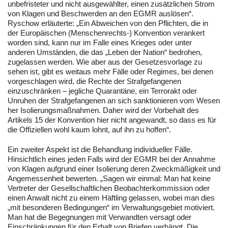
unbefristeter und nicht ausgewählter, einen zusätzlichen Strom
von Klagen und Beschwerden an den EGMR auslösen“.
Ryschow erläuterte: „Ein Abweichen von den Pflichten, die in
der Europäischen (Menschenrechts-) Konvention verankert
worden sind, kann nur im Falle eines Krieges oder unter
anderen Umständen, die das „Leben der Nation“ bedrohen,
zugelassen werden. Wie aber aus der Gesetzesvorlage zu
sehen ist, gibt es weitaus mehr Fälle oder Regimes, bei denen
vorgeschlagen wird, die Rechte der Strafgefangenen
einzuschränken – jegliche Quarantäne, ein Terrorakt oder
Unruhen der Strafgefangenen an sich sanktionieren vom Wesen
her Isolierungsmaßnahmen. Daher wird der Vorbehalt des
Artikels 15 der Konvention hier nicht angewandt, so dass es für
die Offiziellen wohl kaum lohnt, auf ihn zu hoffen“.
Ein zweiter Aspekt ist die Behandlung individueller Fälle.
Hinsichtlich eines jeden Falls wird der EGMR bei der Annahme
von Klagen aufgrund einer Isolierung deren Zweckmäßigkeit und
Angemessenheit bewerten. „Sagen wir einmal: Man hat keine
Vertreter der Gesellschaftlichen Beobachterkommission oder
einen Anwalt nicht zu einem Häftling gelassen, wobei man dies
„mit besonderen Bedingungen“ im Verwaltungsgebiet motiviert.
Man hat die Begegnungen mit Verwandten versagt oder
Einschränkungen für den Erhalt von Briefen verhängt. Die