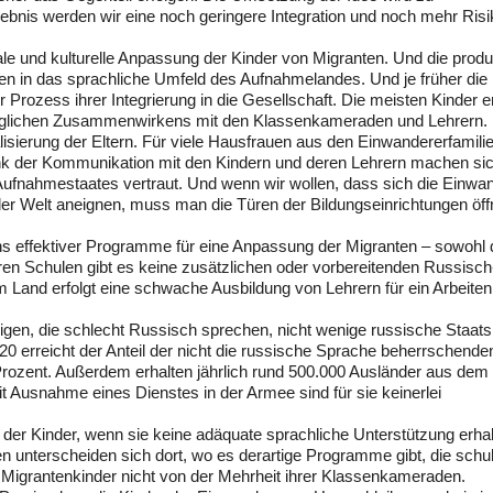
bnis werden wir eine noch geringere Integration und noch mehr Ris
ale und kulturelle Anpassung der Kinder von Migranten. Und die produ
en in das sprachliche Umfeld des Aufnahmelandes. Und je früher die
er Prozess ihrer Integrierung in die Gesellschaft. Die meisten Kinder e
täglichen Zusammenwirkens mit den Klassenkameraden und Lehrern.
lisierung der Eltern. Für viele Hausfrauen aus den Einwandererfamilie
nk der Kommunikation mit den Kindern und deren Lehrern machen sic
Aufnahmestaates vertraut. Und wenn wir wollen, dass sich die Einwa
der Welt aneignen, muss man die Türen der Bildungseinrichtungen öf
s effektiver Programme für eine Anpassung der Migranten – sowohl 
en Schulen gibt es keine zusätzlichen oder vorbereitenden Russisch
m Land erfolgt eine schwache Ausbildung von Lehrern für ein Arbeiten
igen, die schlecht Russisch sprechen, nicht wenige russische Staat
0 erreicht der Anteil der nicht die russische Sprache beherrschende
rozent. Außerdem erhalten jährlich rund 500.000 Ausländer aus dem
 Ausnahme eines Dienstes in der Armee sind für sie keinerlei
 der Kinder, wenn sie keine adäquate sprachliche Unterstützung erhal
en unterscheiden sich dort, wo es derartige Programme gibt, die schu
r Migrantenkinder nicht von der Mehrheit ihrer Klassenkameraden.