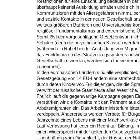
Restriktionen für eine Einschulung bedeuten in der
überhaupt keinerlei Ausbildung erhalten und sich 
Kommunizieren mit den Altersgefährten nimmt, bera
und soziale Kontakte in der neuen Gesellschaft a
weitaus größeren Barrieren und Unverständnis kon
religiöser Fundamentalismus und extremistische 
Somit löst der vorgeschlagene Gesetzentwurf nich
Schulen (denn die polyethnischen Klassen werden 
(während ein Rubel bei der Ausbildung von Migrante
das Funktionieren des Strafvollzugssystems aufwen
Gesellschaft zu werden, werden sich für sie verrin
zunehmen).
In den europäischen Ländern sind alle verpflichtet
Gesetzgebung von 14 EU-Ländern eine strafrechtli
durch deren Kinder vor. Für diejenigen, die die Sp
verwirft der russische Staat heute alles Westliche.
Freilich läuft die gegenwärtige Kampagne gegen 
verstärken wir die Kontakte mit den Partnern aus 
Arbeitsmigranten ein. Das Arbeitsministerium bitt
verdoppeln. Andererseits werden Verbote für Bürger
Jahrzehnte eines Lebens mit einer Machtvertikale w
Laut Verfassung hat jeder ein Recht auf Bildung. 
einen Widerspruch mit der geltenden Gesetzgebung.
– unabhängig vom Geschlecht, der Rasse, der Nati