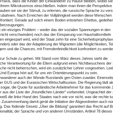
 Praxis, dass die Kinder der Einwanderer zu Hause bleiben, wobei sie
in ihrem Mikrokosmos einschließen. Indem man ihnen die Perspektive 
uben wir sie der Stimuli, zu erlernen, die russische Sprache zu ver
nzubahnen. Nach Erreichen der Volljährigkeit werden diese Menschen 
frontiert. Gerade auf solch einem Boden entstehen Ghettos, gedeihe
Überzeugungen.
t ein einziges Problem – weder das der sozialen Spannungen in den
nicht verschwinden) noch das der Einsparung von Haushaltsmitteln
n eingespart wird, wird der Staat zehn für eine Sicherheitsprophylax
den) oder das der Adaptierung der Migranten (die Möglichkeiten, Tei
gern und die Chancen, mit Fremdenfeindlichkeit konfrontiert zu werde
, zur Schule zu gehen. Mit Stand vom März dieses Jahres sieht die
che Verantwortung für die Eltern aufgrund eines Nichtbesuchens der
rache nicht beherrschen, wird ein zusätzlicher Lehrer vorgesehen. Lei
 Und Europa hört auf, für uns ein Orientierungspunkt zu sein.
Einwanderer auch der Wende Russlands gen Osten zuwider. Einerseit
der GUS und der Eurasischen Wirtschaftsunion. Die Regierung lädt ak
et sogar, die Quote für ausländische Arbeitnehmer für das kommende 
 aus der Liste der „freundlichen Länder“ vorbereitet. Ungeachtet der
eiß die linke Hand des Staates nach wie vor nicht, was die rechte tu
Im Zusammenhang damit gerät die Initiative der Abgeordneten auch no
 Das föderale Gesetz „Über die Bildung“ garantiert das Recht auf B
onalität, der Sprache und von anderen Umständen. Artikel 78 dieses