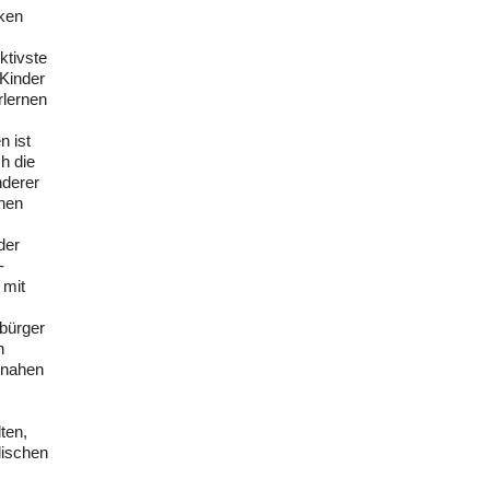
iken
ktivste
 Kinder
rlernen
n ist
h die
nderer
fnen
der
-
 mit
sbürger
n
 nahen
ten,
lischen