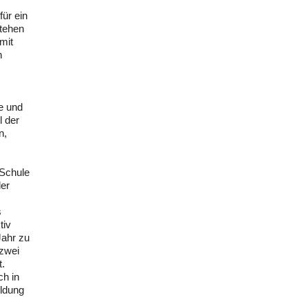
für ein
stehen
mit
n
e und
l der
n,
 Schule
der
s
tiv
Jahr zu
 zwei
t.
ch in
ildung