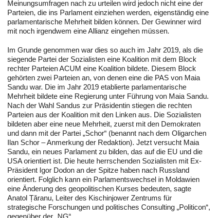
Meinungsumfragen nach zu urteilen wird jedoch nicht eine der
Parteien, die ins Parlament einziehen werden, eigenständig eine
parlamentarische Mehrheit bilden können. Der Gewinner wird
mit noch irgendwem eine Allianz eingehen müssen.
Im Grunde genommen war dies so auch im Jahr 2019, als die
siegende Partei der Sozialisten eine Koalition mit dem Block
rechter Parteien ACUM eine Koalition bildete. Diesem Block
gehörten zwei Parteien an, von denen eine die PAS von Maia
Sandu war. Die im Jahr 2019 etablierte parlamentarische
Mehrheit bildete eine Regierung unter Führung von Maia Sandu.
Nach der Wahl Sandus zur Präsidentin stiegen die rechten
Parteien aus der Koalition mit den Linken aus. Die Sozialisten
bildeten aber eine neue Mehrheit, zuerst mit den Demokraten
und dann mit der Partei „Schor“ (benannt nach dem Oligarchen
Ilan Schor – Anmerkung der Redaktion). Jetzt versucht Maia
Sandu, ein neues Parlament zu bilden, das auf die EU und die
USA orientiert ist. Die heute herrschenden Sozialisten mit Ex-
Präsident Igor Dodon an der Spitze haben nach Russland
orientiert. Folglich kann ein Parlamentswechsel in Moldawien
eine Änderung des geopolitischen Kurses bedeuten, sagte
Anatol Țăranu, Leiter des Kischinjower Zentrums für
strategische Forschungen und politisches Consulting „Politicon“,
gegenüber der „NG“.