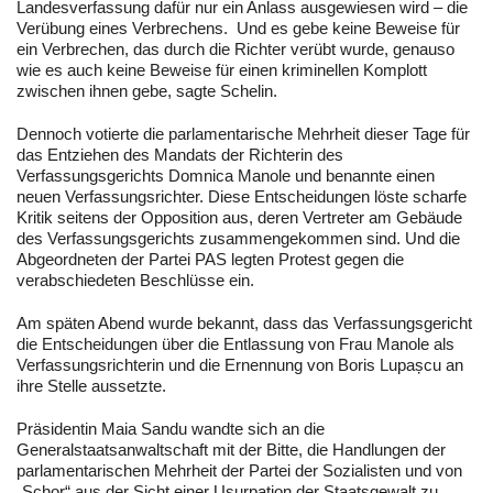
Landesverfassung dafür nur ein Anlass ausgewiesen wird – die
Verübung eines Verbrechens. Und es gebe keine Beweise für
ein Verbrechen, das durch die Richter verübt wurde, genauso
wie es auch keine Beweise für einen kriminellen Komplott
zwischen ihnen gebe, sagte Schelin.
Dennoch votierte die parlamentarische Mehrheit dieser Tage für
das Entziehen des Mandats der Richterin des
Verfassungsgerichts Domnica Manole und benannte einen
neuen Verfassungsrichter. Diese Entscheidungen löste scharfe
Kritik seitens der Opposition aus, deren Vertreter am Gebäude
des Verfassungsgerichts zusammengekommen sind. Und die
Abgeordneten der Partei PAS legten Protest gegen die
verabschiedeten Beschlüsse ein.
Am späten Abend wurde bekannt, dass das Verfassungsgericht
die Entscheidungen über die Entlassung von Frau Manole als
Verfassungsrichterin und die Ernennung von Boris Lupașcu an
ihre Stelle aussetzte.
Präsidentin Maia Sandu wandte sich an die
Generalstaatsanwaltschaft mit der Bitte, die Handlungen der
parlamentarischen Mehrheit der Partei der Sozialisten und von
„Schor“ aus der Sicht einer Usurpation der Staatsgewalt zu