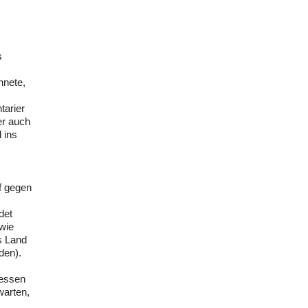
s
hnete,
tarier
er auch
 ins
f gegen
det
owie
s Land
den).
dessen
warten,