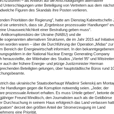
chzuführen – als Antwort auf die Anschuldigungen alternativer
nd Unterschlagungen unter Beteiligung von Vertretern aus dem nächs
dwelche Figuren des Skandals ihre Posten verlieren.
nden Prioritäten der Regierung”, hatte am Dienstag Kabinettschefin J
d sie unterstrich, dass sie „Ergebnisse prozessualer Handlungen“ er
d eine Unausweichlichkeit einer Bestrafung geben muss“.
 Antikorruptionsbüro der Ukraine (NABU) und die
e sogenannten alternativen Strukturen, die im Jahr 2015 auf Initiativ
en worden waren – über die Durchführung der Operation „Midas“ zur
im Bereich der Energiewirtschaft informiert. In den bekanntgegebenen
chungsgeldern in der National Nuclear Energy Generating Company
erausstellte, der Mitinhaber des Studios „Viertel 95“ und Mitstreite
er auch der frühere Energie- und jetzige Justizminister Herman
rechenden Beteiligten gelungen, über hauptstädtische Büros rund 1
suchungsbeamte.
strich das ukrainische Staatsoberhaupt Wladimir Selenskij am Montag
iche Handlungen gegen die Korruption notwendig seien. „Jeder, der
re prozessuale Antwort erhalten. Es muss Urteile geben“, betonte de
ngjähriger Freund Minditsch, den Journalisten auch als die Geldbörse
ner Durchsuchung in seinem Haus erfolgreich das Land verlassen hatt
atom“ derzeit den größten Anteil der Stromerzeugung im Land
nehmens eine Priorität.