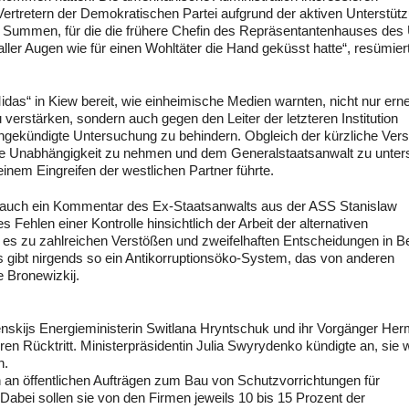
ertretern der Demokratischen Partei aufgrund der aktiven Unterstütz
n Summen, für die die frühere Chefin des Repräsentantenhauses des
ler Augen wie für einen Wohltäter die Hand geküsst hatte“, resümier
Midas“ in Kiew bereit, wie einheimische Medien warnten, nicht nur ern
erstärken, sondern auch gegen den Leiter der letzteren Institution
ngekündigte Untersuchung zu behindern. Obgleich der kürzliche Ver
die Unabhängigkeit zu nehmen und dem Generalstaatsanwalt zu unters
nem Eingreifen der westlichen Partner führte.
 auch ein Kommentar des Ex-Staatsanwalts aus der ASS Stanislaw
es Fehlen einer Kontrolle hinsichtlich der Arbeit der alternativen
en es zu zahlreichen Verstößen und zweifelhaften Entscheidungen in 
 gibt nirgends so ein Antikorruptionsöko-System, das von anderen
e Bronewizkij.
nskijs Energieministerin Switlana Hryntschuk und ihr Vorgänger He
hren Rücktritt. Ministerpräsidentin Julia Swyrydenko kündigte an, sie
n.
 an öffentlichen Aufträgen zum Bau von Schutzvorrichtungen für
 Dabei sollen sie von den Firmen jeweils 10 bis 15 Prozent der