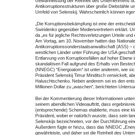
Gewährleistung der Reinheit des Unternehmens dur
Antikorruptionsstrukturen über große Diebstähle u
Umfeld von Selenskij. Wahrscheinlich können irgen
„Die Korruptionsbekämpfung ist eine der entscheide
Swiridenko gegenüber Medienvertretern erklärt. Un
da „es für jegliche Rechtsverletzungen Urteile un
Am Vortag, am 10. November hatten das Nationale
Antikorruptionssonderstaatsanwaltschaft (ASS) – di
westlichen Länder unter Führung der USA geschaff
Entlarvung von Korruptionsfällen auf hoher Ebene 
skandalösen Fall aufgrund des Erhalts von Beste
(NNEGC) “Energoatom“ ist unter anderem, wie sich h
Präsident Selenskij Timur Minditsch verwickelt, ab
Haluschtschenko. Neben anderem sei es den entsp
Millionen Dollar zu „waschen“, berichteten Unter
Bei der Kommentierung dieser Informationen unter
seinem abendlichen Videoauftritt, dass ergebnisre
(entsprechende) Schemas etablierte, muss eine kla
Präsident, wobei er natürlich wusste, dass sein la
Selenskijs bezeichneten, vor der Durchführung ei
Außerdem fügte er hinzu, dass das NNEGC „Energo
gewährleiste, und daher sei die Reinheit des Unter