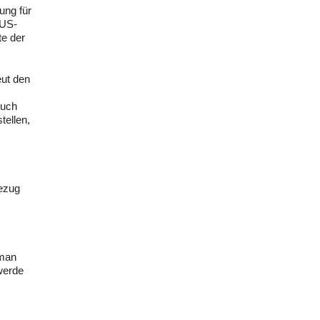
ung für
 US-
te der
eut den
such
tellen,
Bezug
rman
 werde