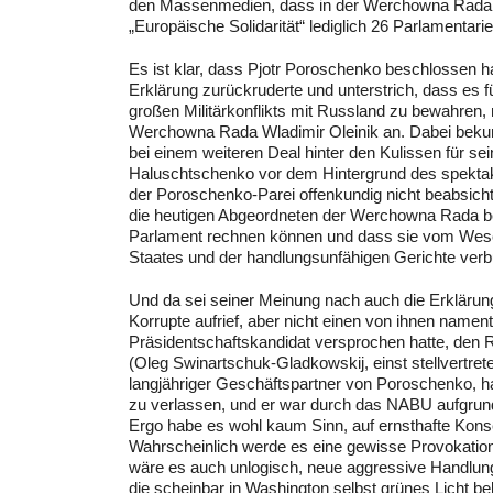
den Massenmedien, dass in der Werchowna Rada z
„Europäische Solidarität“ lediglich 26 Parlamentari
Es ist klar, dass Pjotr Poroschenko beschlossen hat
Erklärung zurückruderte und unterstrich, dass es f
großen Militärkonflikts mit Russland zu bewahren
Werchowna Rada Wladimir Oleinik an. Dabei bekun
bei einem weiteren Deal hinter den Kulissen für s
Haluschtschenko vor dem Hintergrund des spektak
der Poroschenko-Parei offenkundig nicht beabsich
die heutigen Abgeordneten der Werchowna Rada bez
Parlament rechnen können und dass sie vom Wesen
Staates und der handlungsunfähigen Gerichte verbu
Und da sei seiner Meinung nach auch die Erkläru
Korrupte aufrief, aber nicht einen von ihnen nament
Präsidentschaftskandidat versprochen hatte, den Rü
(Oleg Swinartschuk-Gladkowskij, einst stellvertret
langjähriger Geschäftspartner von Poroschenko, 
zu verlassen, und er war durch das NABU aufgru
Ergo habe es wohl kaum Sinn, auf ernsthafte Kon
Wahrscheinlich werde es eine gewisse Provokation g
wäre es auch unlogisch, neue aggressive Handlung
die scheinbar in Washington selbst grünes Licht b