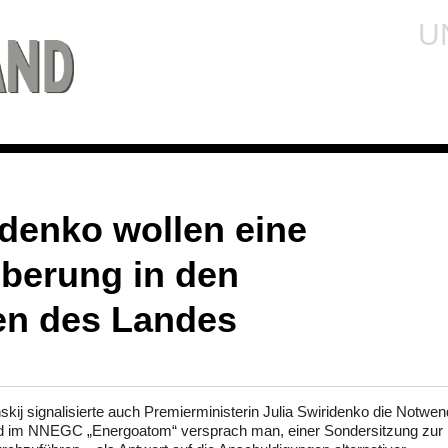
U
idenko wollen eine
berung in den
en des Landes
ij signalisierte auch Premierministerin Julia Swiridenko die Notwen
nd im NNEGC „Energoatom“ versprach man, einer Sondersitzung zur