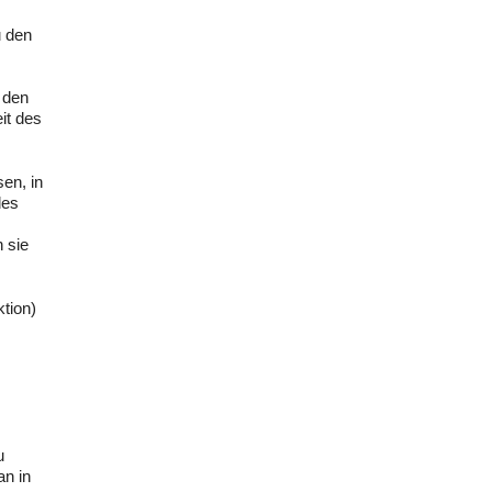
u den
 den
it des
en, in
des
 sie
tion)
u
an in