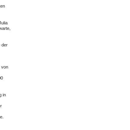
ten
ulia
warte,
e der
r von
00
 in
r
e.