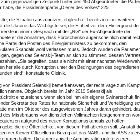
um gegenwärtigen Zeitpunkt unter den 450 Abgeordneten die Partei
er habe, die Präsidentenpartei „Diener des Volkes“ 229.
te, die Situation auszunutzen, obgleich er bereits in einer weiteren
ür die Ukraine das Wichtigste sei, die Einheit vor dem Hintergrund de
, merkte in einem Gespräch mit der „NG“ der Ex-Abgeordnete der
dete er die Annahme, dass Poroschenko augenscheinlich damit rec
eine Partei den Posten des Energieministers zu bekommen, den
ulären Skandals wohl verlassen muss. Jedoch würden die Parlamen
tigen, gegen das Selenskij-Team an sich zu stimmen, dessen Vertret
ahlen. „Sie begreifen, dass sie nicht mit einer nächsten Wiederwahl
 her alle durch Korruption unter den Bedingungen des degradierten
nden sind“, konstatierte Oleinik.
ng von Präsident Selenskij bemerkenswert, der recht vage zum Kamp
lich nannte. Obgleich bereits im Jahr 2019 Selenskij als
cktritt einzureichen, wenn sich bei ihm ein eigener Swinartschuk fin
ender Sekretär des Rates für nationale Sicherheit und Verteidigung s
hatte man im Oktober des ausgewiesenen Jahres daran gehindert, da
nd des Missbrauchs von dienstlichen Vollmachten festgenommen wor
sequenzen aufgrund des neuen Korruptionsskandals zu hoffen.
ebe, die die Öffentlichkeit von diesem Fall ablenken soll. „Anstatt 
en der Kiewer Offiziellen in Bezug auf das NABU und die ASS zu er
ekommen hatten. Die amerikanische Administration interessieren