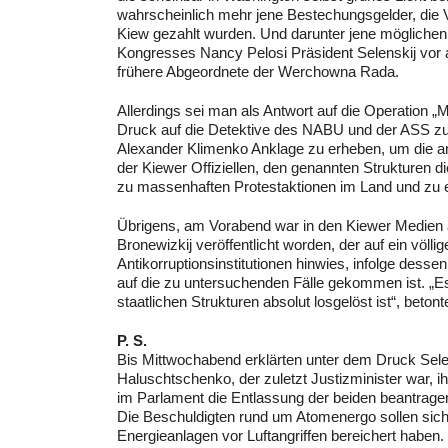
wahrscheinlich mehr jene Bestechungsgelder, die V
Kiew gezahlt wurden. Und darunter jene mögliche
Kongresses Nancy Pelosi Präsident Selenskij vor al
frühere Abgeordnete der Werchowna Rada.
Allerdings sei man als Antwort auf die Operation „
Druck auf die Detektive des NABU und der ASS zu v
Alexander Klimenko Anklage zu erheben, um die a
der Kiewer Offiziellen, den genannten Strukturen 
zu massenhaften Protestaktionen im Land und zu ei
Übrigens, am Vorabend war in den Kiewer Medien
Bronewizkij veröffentlicht worden, der auf ein völlig
Antikorruptionsinstitutionen hinwies, infolge dess
auf die zu untersuchenden Fälle gekommen ist. „Es
staatlichen Strukturen absolut losgelöst ist“, betont
P. S.
Bis Mittwochabend erklärten unter dem Druck Sele
Haluschtschenko, der zuletzt Justizminister war, i
im Parlament die Entlassung der beiden beantrage
Die Beschuldigten rund um Atomenergo sollen sich
Energieanlagen vor Luftangriffen bereichert haben.