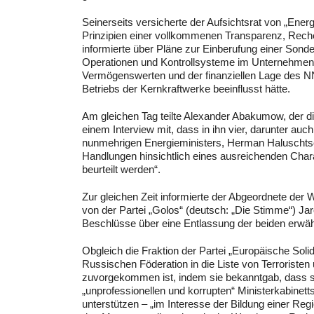
Seinerseits versicherte der Aufsichtsrat von „Ene
Prinzipien einer vollkommenen Transparenz, Reche
informierte über Pläne zur Einberufung einer Son
Operationen und Kontrollsysteme im Unternehmen.
Vermögenswerten und der finanziellen Lage des N
Betriebs der Kernkraftwerke beeinflusst hätte.
Am gleichen Tag teilte Alexander Abakumow, der die
einem Interview mit, dass in ihn vier, darunter auc
nunmehrigen Energieministers, Herman Haluschtsc
Handlungen hinsichtlich eines ausreichenden Char
beurteilt werden“.
Zur gleichen Zeit informierte der Abgeordnete de
von der Partei „Golos“ (deutsch: „Die Stimme“) Ja
Beschlüsse über eine Entlassung der beiden erwähn
Obgleich die Fraktion der Partei „Europäische Soli
Russischen Föderation in die Liste von Terrorist
zuvorgekommen ist, indem sie bekanntgab, dass 
„unprofessionellen und korrupten“ Ministerkabinetts
unterstützen – „im Interesse der Bildung einer Re