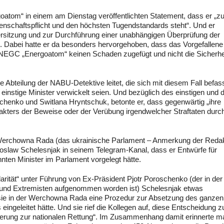
rgoatom“ in einem am Dienstag veröffentlichten Statement, dass er „z
nschaftspflicht und den höchsten Tugendstandards steht“. Und er
dersitzung und zur Durchführung einer unabhängigen Überprüfung der
 Dabei hatte er da besonders hervorgehoben, dass das Vorgefallene
NEGC „Energoatom“ keinen Schaden zugefügt und nicht die Sicherhe
 Abteilung der NABU-Detektive leitet, die sich mit diesem Fall befass
h einstige Minister verwickelt seien. Und bezüglich des einstigen und 
henko und Switlana Hryntschuk, betonte er, dass gegenwärtig „ihre
akters der Beweise oder der Verübung irgendwelcher Straftaten durch
r Werchowna Rada (das ukrainische Parlament – Anmerkung der Redak
roslaw Schelesnjak in seinem Telegram-Kanal, dass er Entwürfe für
ten Minister im Parlament vorgelegt hätte.
darität“ unter Führung von Ex-Präsident Pjotr Poroschenko (der in der
en und Extremisten aufgenommen worden ist) Schelesnjak etwas
sie in der Werchowna Rada eine Prozedur zur Absetzung des ganzen
 eingeleitet hätte. Und sie rief die Kollegen auf, diese Entscheidung z
gierung zur nationalen Rettung“. Im Zusammenhang damit erinnerte m