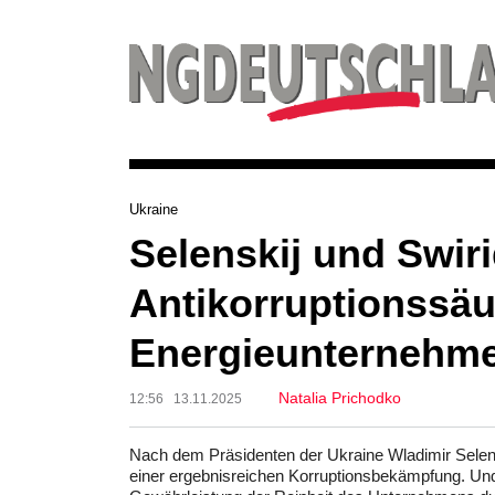
Ukraine
Selenskij und Swir
Antikorruptionssäu
Energieunternehm
Natalia Prichodko
12:56 13.11.2025
Nach dem Präsidenten der Ukraine Wladimir Selensk
einer ergebnisreichen Korruptionsbekämpfung. U