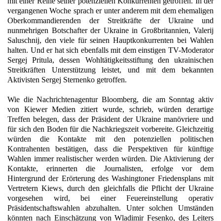
mit einer Reihe seiner potenziellen Konkurrenten getroffen. In der
vergangenen Woche sprach er unter anderem mit dem ehemaligen
Oberkommandierenden der Streitkräfte der Ukraine und
nunmehrigen Botschafter der Ukraine in Großbritannien, Valerij
Saluschnij, den viele für seinen Hauptkonkurrenten bei Wahlen
halten. Und er hat sich ebenfalls mit dem einstigen TV-Moderator
Sergej Pritula, dessen Wohltätigkeitsstiftung den ukrainischen
Streitkräften Unterstützung leistet, und mit dem bekannten
Aktivisten Sergej Sternenko getroffen.
Wie die Nachrichtenagentur Bloomberg, die am Sonntag aktiv
von Kiewer Medien zitiert wurde, schrieb, würden derartige
Treffen belegen, dass der Präsident der Ukraine manövriere und
für sich den Boden für die Nachkriegszeit vorbereite. Gleichzeitig
würden die Kontakte mit den potenziellen politischen
Kontrahenten bestätigen, dass die Perspektiven für künftige
Wahlen immer realistischer werden würden. Die Aktivierung der
Kontakte, erinnerten die Journalisten, erfolge vor dem
Hintergrund der Erörterung des Washingtoner Friedensplans mit
Vertretern Kiews, durch den gleichfalls die Pflicht der Ukraine
vorgesehen wird, bei einer Feuereinstellung operativ
Präsidentschaftswahlen abzuhalten. Unter solchen Umständen
könnten nach Einschätzung von Wladimir Fesenko, des Leiters