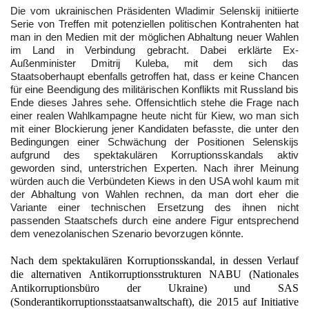
Die vom ukrainischen Präsidenten Wladimir Selenskij initiierte
Serie von Treffen mit potenziellen politischen Kontrahenten hat
man in den Medien mit der möglichen Abhaltung neuer Wahlen
im Land in Verbindung gebracht. Dabei erklärte Ex-
Außenminister Dmitrij Kuleba, mit dem sich das
Staatsoberhaupt ebenfalls getroffen hat, dass er keine Chancen
für eine Beendigung des militärischen Konflikts mit Russland bis
Ende dieses Jahres sehe. Offensichtlich stehe die Frage nach
einer realen Wahlkampagne heute nicht für Kiew, wo man sich
mit einer Blockierung jener Kandidaten befasste, die unter den
Bedingungen einer Schwächung der Positionen Selenskijs
aufgrund des spektakulären Korruptionsskandals aktiv
geworden sind, unterstrichen Experten. Nach ihrer Meinung
würden auch die Verbündeten Kiews in den USA wohl kaum mit
der Abhaltung von Wahlen rechnen, da man dort eher die
Variante einer technischen Ersetzung des ihnen nicht
passenden Staatschefs durch eine andere Figur entsprechend
dem venezolanischen Szenario bevorzugen könnte.
Nach dem spektakulären Korruptionsskandal, in dessen Verlauf
die alternativen Antikorruptionsstrukturen NABU (Nationales
Antikorruptionsbüro der Ukraine) und SAS
(Sonderantikorruptionsstaatsanwaltschaft), die 2015 auf Initiative