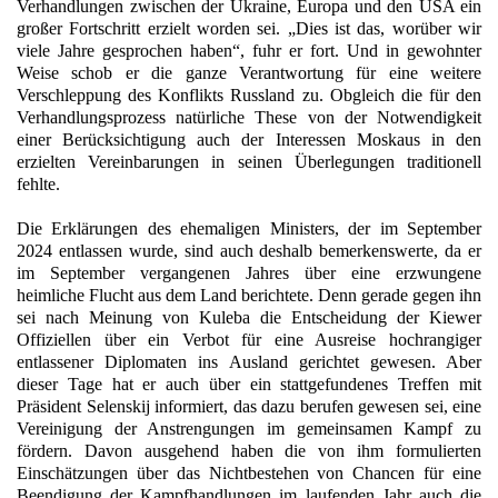
Verhandlungen zwischen der Ukraine, Europa und den USA ein
großer Fortschritt erzielt worden sei. „Dies ist das, worüber wir
viele Jahre gesprochen haben“, fuhr er fort. Und in gewohnter
Weise schob er die ganze Verantwortung für eine weitere
Verschleppung des Konflikts Russland zu. Obgleich die für den
Verhandlungsprozess natürliche These von der Notwendigkeit
einer Berücksichtigung auch der Interessen Moskaus in den
erzielten Vereinbarungen in seinen Überlegungen traditionell
fehlte.
Die Erklärungen des ehemaligen Ministers, der im September
2024 entlassen wurde, sind auch deshalb bemerkenswerte, da er
im September vergangenen Jahres über eine erzwungene
heimliche Flucht aus dem Land berichtete. Denn gerade gegen ihn
sei nach Meinung von Kuleba die Entscheidung der Kiewer
Offiziellen über ein Verbot für eine Ausreise hochrangiger
entlassener Diplomaten ins Ausland gerichtet gewesen. Aber
dieser Tage hat er auch über ein stattgefundenes Treffen mit
Präsident Selenskij informiert, das dazu berufen gewesen sei, eine
Vereinigung der Anstrengungen im gemeinsamen Kampf zu
fördern. Davon ausgehend haben die von ihm formulierten
Einschätzungen über das Nichtbestehen von Chancen für eine
Beendigung der Kampfhandlungen im laufenden Jahr auch die