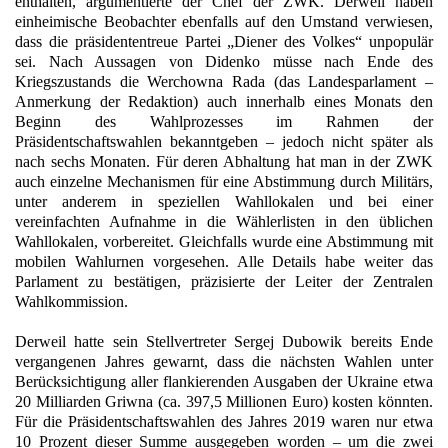
enthalten, argumentierte der Chef der ZWK. Derweil haben
einheimische Beobachter ebenfalls auf den Umstand verwiesen,
dass die präsidententreue Partei „Diener des Volkes“ unpopulär
sei. Nach Aussagen von Didenko müsse nach Ende des
Kriegszustands die Werchowna Rada (das Landesparlament –
Anmerkung der Redaktion) auch innerhalb eines Monats den
Beginn des Wahlprozesses im Rahmen der
Präsidentschaftswahlen bekanntgeben – jedoch nicht später als
nach sechs Monaten. Für deren Abhaltung hat man in der ZWK
auch einzelne Mechanismen für eine Abstimmung durch Militärs,
unter anderem in speziellen Wahllokalen und bei einer
vereinfachten Aufnahme in die Wählerlisten in den üblichen
Wahllokalen, vorbereitet. Gleichfalls wurde eine Abstimmung mit
mobilen Wahlurnen vorgesehen. Alle Details habe weiter das
Parlament zu bestätigen, präzisierte der Leiter der Zentralen
Wahlkommission.
Derweil hatte sein Stellvertreter Sergej Dubowik bereits Ende
vergangenen Jahres gewarnt, dass die nächsten Wahlen unter
Berücksichtigung aller flankierenden Ausgaben der Ukraine etwa
20 Milliarden Griwna (ca. 397,5 Millionen Euro) kosten könnten.
Für die Präsidentschaftswahlen des Jahres 2019 waren nur etwa
10 Prozent dieser Summe ausgegeben worden – um die zwei