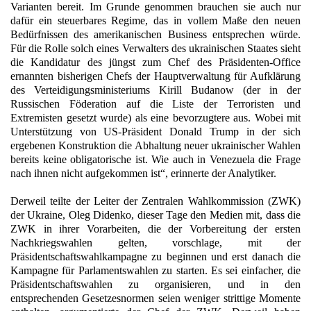
Varianten bereit. Im Grunde genommen brauchen sie auch nur
dafür ein steuerbares Regime, das in vollem Maße den neuen
Bedürfnissen des amerikanischen Business entsprechen würde.
Für die Rolle solch eines Verwalters des ukrainischen Staates sieht
die Kandidatur des jüngst zum Chef des Präsidenten-Office
ernannten bisherigen Chefs der Hauptverwaltung für Aufklärung
des Verteidigungsministeriums Kirill Budanow (der in der
Russischen Föderation auf die Liste der Terroristen und
Extremisten gesetzt wurde) als eine bevorzugtere aus. Wobei mit
Unterstützung von US-Präsident Donald Trump in der sich
ergebenen Konstruktion die Abhaltung neuer ukrainischer Wahlen
bereits keine obligatorische ist. Wie auch in Venezuela die Frage
nach ihnen nicht aufgekommen ist“, erinnerte der Analytiker.
Derweil teilte der Leiter der Zentralen Wahlkommission (ZWK)
der Ukraine, Oleg Didenko, dieser Tage den Medien mit, dass die
ZWK in ihrer Vorarbeiten, die der Vorbereitung der ersten
Nachkriegswahlen gelten, vorschlage, mit der
Präsidentschaftswahlkampagne zu beginnen und erst danach die
Kampagne für Parlamentswahlen zu starten. Es sei einfacher, die
Präsidentschaftswahlen zu organisieren, und in den
entsprechenden Gesetzesnormen seien weniger strittige Momente