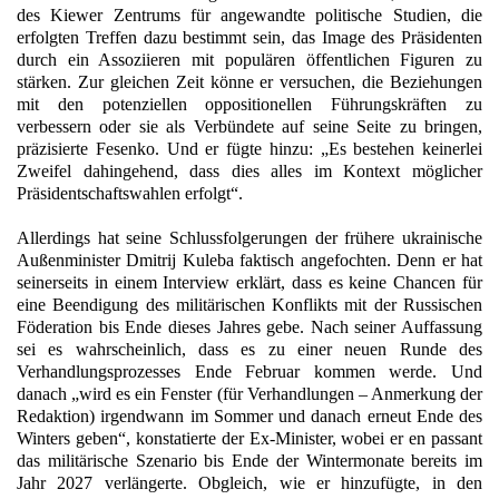
des Kiewer Zentrums für angewandte politische Studien, die
erfolgten Treffen dazu bestimmt sein, das Image des Präsidenten
durch ein Assoziieren mit populären öffentlichen Figuren zu
stärken. Zur gleichen Zeit könne er versuchen, die Beziehungen
mit den potenziellen oppositionellen Führungskräften zu
verbessern oder sie als Verbündete auf seine Seite zu bringen,
präzisierte Fesenko. Und er fügte hinzu: „Es bestehen keinerlei
Zweifel dahingehend, dass dies alles im Kontext möglicher
Präsidentschaftswahlen erfolgt“.
Allerdings hat seine Schlussfolgerungen der frühere ukrainische
Außenminister Dmitrij Kuleba faktisch angefochten. Denn er hat
seinerseits in einem Interview erklärt, dass es keine Chancen für
eine Beendigung des militärischen Konflikts mit der Russischen
Föderation bis Ende dieses Jahres gebe. Nach seiner Auffassung
sei es wahrscheinlich, dass es zu einer neuen Runde des
Verhandlungsprozesses Ende Februar kommen werde. Und
danach „wird es ein Fenster (für Verhandlungen – Anmerkung der
Redaktion) irgendwann im Sommer und danach erneut Ende des
Winters geben“, konstatierte der Ex-Minister, wobei er en passant
das militärische Szenario bis Ende der Wintermonate bereits im
Jahr 2027 verlängerte. Obgleich, wie er hinzufügte, in den