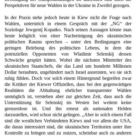
Perspektiven für neue Wahlen in der Ukraine in Zweifel gezogen.
In der Praxis stehe jedoch heute in Kiew nicht die Frage nach
Wahlen, unterstrich in einem Gespräch mit der „NG“ der
Soziologe Jewgenij Kopatko. Nach seinen Aussagen könne man
heute lediglich von einer Nachreinigung des ukrainischen
politischen Raums sprechen – unter den Bedingungen eine
geringen Belebung des politischen Lebens, in dem die
potenziellen Opponenten von Wladimir Selenskij dessen
Schwäche gespürt hätten. Wobei die nächsten Mitstreiter des
ukrainischen Staatschefs, die das Land um hunderte Millionen
Dollar beraubten, ungehindert nach Israel ausreisten, wo sie sich
ruhig fühlen. Doch vor solch einem Hintergrund begreifen zwar
die Kritiker der Kiewer Offiziellen, dass bei den gegenwärtigen
Realitäten die Abhaltung ehrlicher transparenter Wahlen
unmöglich ist, verstehen aber zur gleichen Zeit, dass auch die
Unterstützung für Selenskij im Westen bei weitem keine
grenzenlose ist. Und ihn erneut als nationalen Helden
darzustellen, wird schon nicht gelingen. „Aber in solch einem Fall
sind die westlichen Verbündeten Kiews und vor allem die USA,
die daran interessiert sind, die ukrainischen Territorien unter ihre
Kontrolle zu bringen und zu nutzen, scheinbar auch zu anderen