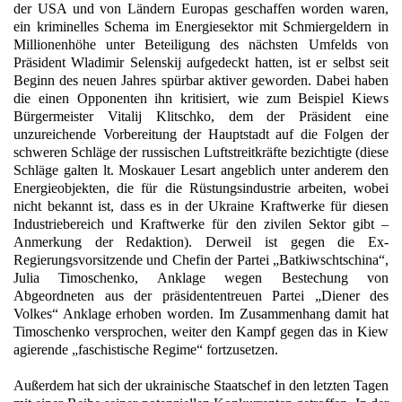
der USA und von Ländern Europas geschaffen worden waren,
ein kriminelles Schema im Energiesektor mit Schmiergeldern in
Millionenhöhe unter Beteiligung des nächsten
Umfelds von
Präsident Wladimir Selenskij aufgedeckt hatten, ist er selbst seit
Beginn des neuen Jahres spürbar aktiver geworden. Dabei haben
die einen Opponenten ihn kritisiert, wie zum Beispiel Kiews
Bürgermeister Vitalij Klitschko, dem der Präsident eine
unzureichende Vorbereitung der Hauptstadt auf die Folgen der
schweren Schläge der russischen Luftstreitkräfte bezichtigte (diese
Schläge galten lt. Moskauer Lesart angeblich unter anderem den
Energieobjekten, die für die Rüstungsindustrie arbeiten, wobei
nicht bekannt ist, dass es in der Ukraine Kraftwerke für diesen
Industriebereich und Kraftwerke für den zivilen Sektor gibt –
Anmerkung der Redaktion). Derweil ist gegen die Ex-
Regierungsvorsitzende und Chefin der Partei „Batkiwschtschina“,
Julia Timoschenko, Anklage wegen Bestechung von
Abgeordneten aus der präsidententreuen Partei „Diener des
Volkes“ Anklage erhoben worden. Im Zusammenhang damit hat
Timoschenko versprochen, weiter den Kampf gegen das in Kiew
agierende „faschistische Regime“ fortzusetzen.
Außerdem hat sich der ukrainische Staatschef in den letzten Tagen