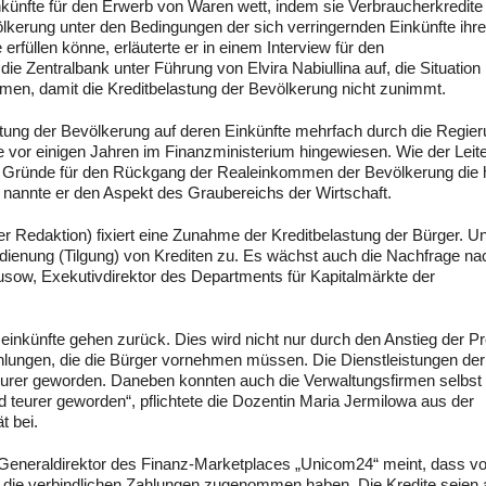
inkünfte für den Erwerb von Waren wett, indem sie Verbraucherkredite
ölkerung unter den Bedingungen der sich verringernden Einkünfte ihre
 erfüllen könne, erläuterte er in einem Interview für den
 Zentralbank unter Führung von Elvira Nabiullina auf, die Situation
men, damit die Kreditbelastung der Bevölkerung nicht zunimmt.
tung der Bevölkerung auf deren Einkünfte mehrfach durch die Regie
e vor einigen Jahren im Finanzministerium hingewiesen. Wie der Leit
der Gründe für den Rückgang der Realeinkommen der Bevölkerung die
 nannte er den Aspekt des Graubereichs der Wirtschaft.
 Redaktion) fixiert eine Zunahme der Kreditbelastung der Bürger. U
edienung (Tilgung) von Krediten zu. Es wächst auch die Nachfrage na
Tusow, Exekutivdirektor des Departments für Kapitalmärkte der
inkünfte gehen zurück. Dies wird nicht nur durch den Anstieg der Pr
hlungen, die die Bürger vornehmen müssen. Die Dienstleistungen der
urer geworden. Daneben konnten auch die Verwaltungsfirmen selbst 
nd teurer geworden“, pflichtete die Dozentin Maria Jermilowa aus der
t bei.
 Generaldirektor des Finanz-Marketplaces „Unicom24“ meint, dass 
r die verbindlichen Zahlungen zugenommen haben. Die Kredite seien 