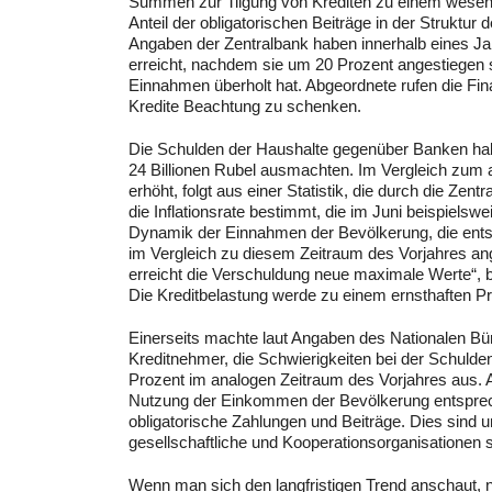
Summen zur Tilgung von Krediten zu einem wesentl
Anteil der obligatorischen Beiträge in der Struktu
Angaben der Zentralbank haben innerhalb eines J
erreicht, nachdem sie um 20 Prozent angestiegen si
Einnahmen überholt hat. Abgeordnete rufen die F
Kredite Beachtung zu schenken.
Die Schulden der Haushalte gegenüber Banken habe
24 Billionen Rubel ausmachten. Im Vergleich zum 
erhöht, folgt aus einer Statistik, die durch die Ze
die Inflationsrate bestimmt, die im Juni beispiels
Dynamik der Einnahmen der Bevölkerung, die ents
im Vergleich zu diesem Zeitraum des Vorjahres ang
erreicht die Verschuldung neue maximale Werte“, 
Die Kreditbelastung werde zu einem ernsthaften P
Einerseits machte laut Angaben des Nationalen Bür
Kreditnehmer, die Schwierigkeiten bei der Schuld
Prozent im analogen Zeitraum des Vorjahres aus. An
Nutzung der Einkommen der Bevölkerung entsprech
obligatorische Zahlungen und Beiträge. Dies sind
gesellschaftliche und Kooperationsorganisationen 
Wenn man sich den langfristigen Trend anschaut, ni