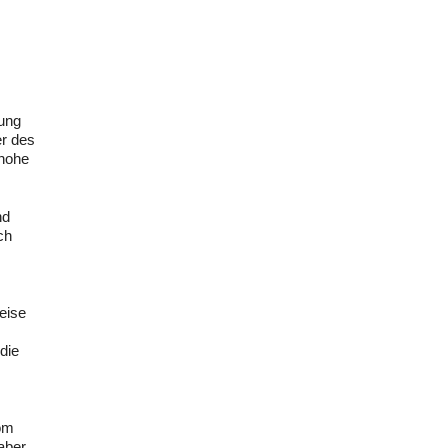
rung
er des
 hohe
nd
ch
eise
die
vom
aber