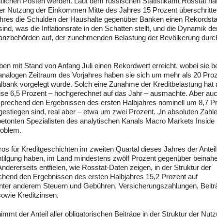
ichen Posten werden. Laut dem russischen Statistikamt Rosstat hat
r der Nutzung der Einkommen Mitte des Jahres 15 Prozent überschritte
ahres die Schulden der Haushalte gegenüber Banken einen Rekordst
nd, was die Inflationsrate in den Schatten stellt, und die Dynamik de
inanzbehörden auf, der zunehmenden Belastung der Bevölkerung durc
n mit Stand von Anfang Juli einen Rekordwert erreicht, wobei sie b
analogen Zeitraum des Vorjahres haben sie sich um mehr als 20 Pro
ntralbank vorgelegt wurde. Solch eine Zunahme der Kreditbelastung hat
weise 6,5 Prozent – hochgerechnet auf das Jahr – ausmachte. Aber auc
prechend den Ergebnissen des ersten Halbjahres nominell um 8,7 P
estiegen sind, real aber – etwa um zwei Prozent. „In absoluten Zahl
betonten Spezialisten des analytischen Kanals Macro Markets Inside
roblem.
os für Kreditgeschichten im zweiten Quartal dieses Jahres der Anteil
entilgung haben, im Land mindestens zwölf Prozent gegenüber beinah
dererseits entfielen, wie Rosstat-Daten zeigen, in der Struktur der
end den Ergebnissen des ersten Halbjahres 15,2 Prozent auf
 unter anderem Steuern und Gebühren, Versicherungszahlungen, Beitr
sowie Kreditzinsen.
mmt der Anteil aller obligatorischen Beiträge in der Struktur der Nut