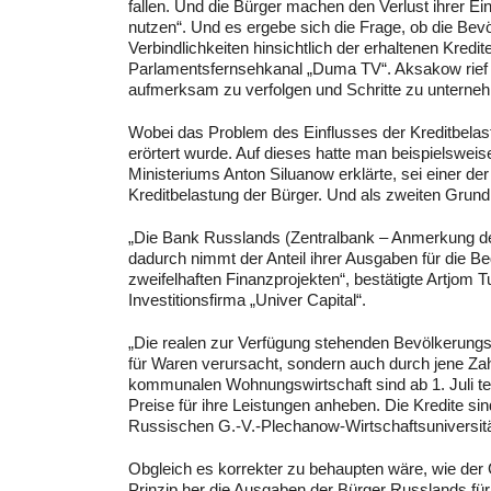
fallen. Und die Bürger machen den Verlust ihrer E
nutzen“. Und es ergebe sich die Frage, ob die Bev
Verbindlichkeiten hinsichtlich der erhaltenen Kredite
Parlamentsfernsehkanal „Duma TV“. Aksakow rief die
aufmerksam zu verfolgen und Schritte zu unterneh
Wobei das Problem des Einflusses der Kreditbelas
erörtert wurde. Auf dieses hatte man beispielsweis
Ministeriums Anton Siluanow erklärte, sei einer 
Kreditbelastung der Bürger. Und als zweiten Grund
„Die Bank Russlands (Zentralbank – Anmerkung der
dadurch nimmt der Anteil ihrer Ausgaben für die B
zweifelhaften Finanzprojekten“, bestätigte Artjom 
Investitionsfirma „Univer Capital“.
„Die realen zur Verfügung stehenden Bevölkerungse
für Waren verursacht, sondern auch durch jene Za
kommunalen Wohnungswirtschaft sind ab 1. Juli te
Preise für ihre Leistungen anheben. Die Kredite si
Russischen G.-V.-Plechanow-Wirtschaftsuniversitä
Obgleich es korrekter zu behaupten wäre, wie der
Prinzip her die Ausgaben der Bürger Russlands fü