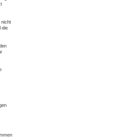
t
 nicht
 die
 den
hr
e
egen
kommen