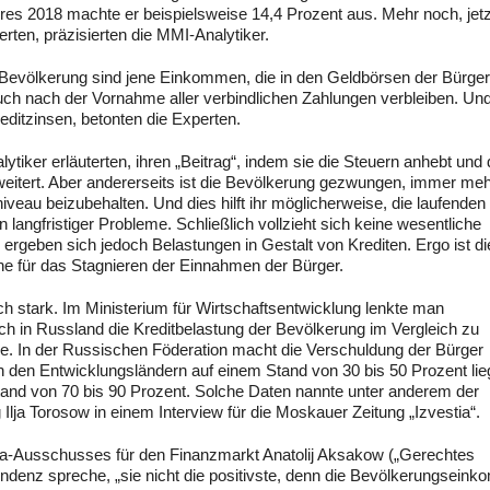
es 2018 machte er beispielsweise 14,4 Prozent aus. Mehr noch, jetz
erten, präzisierten die MMI-Analytiker.
Bevölkerung sind jene Einkommen, die in den Geldbörsen der Bürger
auch nach der Vornahme aller verbindlichen Zahlungen verbleiben. Und
editzinsen, betonten die Experten.
nalytiker erläuterten, ihren „Beitrag“, indem sie die Steuern anhebt und
eitert. Aber andererseits ist die Bevölkerung gezwungen, immer me
eau beizubehalten. Und dies hilft ihr möglicherweise, die laufenden
n langfristiger Probleme. Schließlich vollzieht sich keine wesentliche
 ergeben sich jedoch Belastungen in Gestalt von Krediten. Ergo ist di
ache für das Stagnieren der Einnahmen der Bürger.
ch stark. Im Ministerium für Wirtschaftsentwicklung lenkte man
ch in Russland die Kreditbelastung der Bevölkerung im Vergleich zu
e. In der Russischen Föderation macht die Verschuldung der Bürger
n den Entwicklungsländern auf einem Stand von 30 bis 50 Prozent li
tand von 70 bis 90 Prozent. Solche Daten nannte unter anderem der
 Ilja Torosow in einem Interview für die Moskauer Zeitung „Izvestia“.
a-Ausschusses für den Finanzmarkt Anatolij Aksakow („Gerechtes
endenz spreche, „sie nicht die positivste, denn die Bevölkerungsein