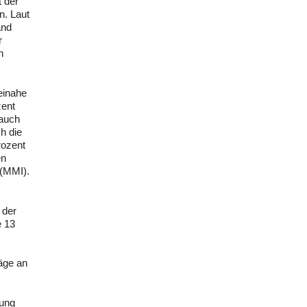
 der
n. Laut
and
r
h
einahe
zent
 auch
h die
rozent
en
 (MMI).
 der
e 13
äge an
zung